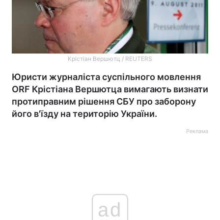
Крістіан Вершютц / REUTERS
Юристи журналіста суспільного мовлення
ORF Крістіана Вершютца вимагають визнати
протиправним рішення СБУ про заборону
його в'їзду на територію України.
Реклама
ad