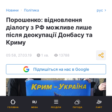
›
Новини
Політика
рус
Порошенко: відновлення
діалогу з РФ можливе лише
після деокупації Донбасу та
Криму
05:58, 27.03.19
1 хв.
13788
Підпишіться на нас в Google
RU
МОВА
ГОЛОВНА
РОЗДІЛИ
ПОГОДА
ЛАЙТ