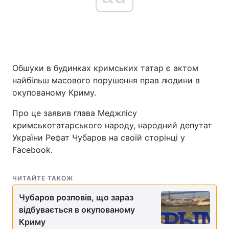
Головна
Війна
Україна
Політика
Обшуки в будинках кримських татар є актом
найбільш масового порушення прав людини в
Економіка
Світ
окупованому Криму.
Спорт
Наука
Про це заявив глава Меджлісу
кримськотатарського народу, народний депутат
Техно і зв'язок
Лайт
України Рефат Чубаров на своїй сторінці у
Facebook.
Зброя
Інциденти
ЧИТАЙТЕ ТАКОЖ
Здоров'я
Туризм
Чубаров розповів, що зараз
Цікавинки
Погода
відбувається в окупованому
Криму
Екологія
Регіони