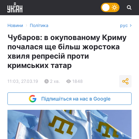
›
Новини
Політика
рус
Чубаров: в окупованому Криму
почалася ще більш жорстока
хвиля репресій проти
кримських татар
11:03, 27.03.19
2 хв.
1848
Підпишіться на нас в Google