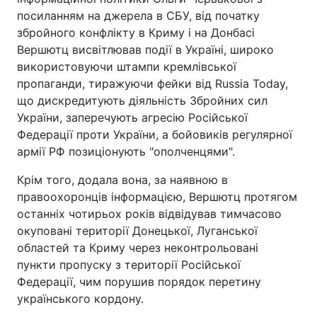
посиланням на джерела в СБУ, від початку
збройного конфлікту в Криму і на Донбасі
Вершютц висвітлював події в Україні, широко
використовуючи штампи кремлівської
пропаганди, тиражуючи фейки від Russia Today,
що дискредитують діяльність Збройних сил
України, заперечують агресію Російської
Федерації проти України, а бойовиків регулярної
армії РФ позиціонують "ополченцями".
Крім того, додала вона, за наявною в
правоохоронців інформацією, Вершютц протягом
останніх чотирьох років відвідував тимчасово
окуповані території Донецької, Луганської
областей та Криму через неконтрольовані
пункти пропуску з території Російської
Федерації, чим порушив порядок перетину
українського кордону.