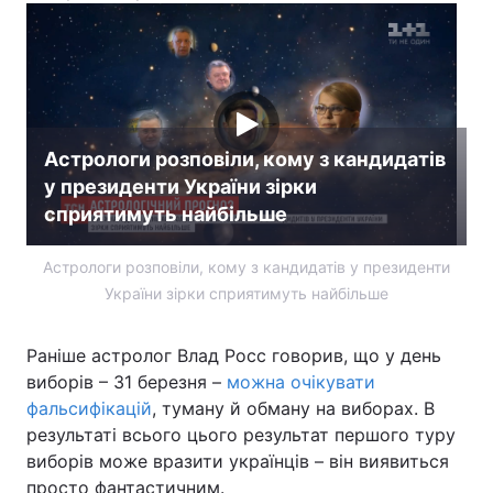
Астрологи розповіли, кому з кандидатів
у президенти України зірки
сприятимуть найбільше
Астрологи розповіли, кому з кандидатів у президенти
України зірки сприятимуть найбільше
Раніше астролог Влад Росс говорив, що у день
виборів – 31 березня –
можна очікувати
фальсифікацій
, туману й обману на виборах. В
результаті всього цього результат першого туру
виборів може вразити українців – він виявиться
просто фантастичним.