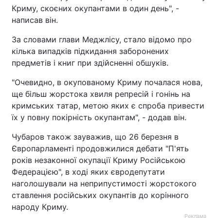
Криму, скоєних окупантами в один день", -
Тема оформлення
написав він.
За словами глави Меджлісу, стало відомо про
кілька випадків підкидання заборонених
предметів і книг при здійсненні обшуків.
"Очевидно, в окупованому Криму почалася нова,
ще більш жорстока хвиля репресій і гонінь на
кримських татар, метою яких є спроба привести
їх у повну покірність окупантам", - додав він.
Чубаров також зауважив, що 26 березня в
Європарламенті продовжилися дебати "П'ять
років незаконної окупації Криму Російською
Федерацією", в ході яких євродепутати
наголошували на неприпустимості жорстокого
ставлення російських окупантів до корінного
народу Криму.
Реклама