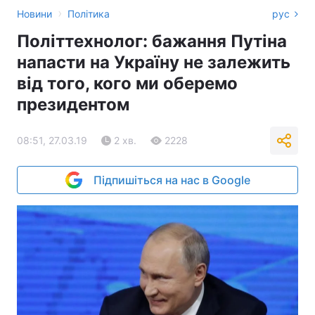
›
Новини
Політика
рус
Політтехнолог: бажання Путіна
напасти на Україну не залежить
від того, кого ми оберемо
президентом
08:51, 27.03.19
2 хв.
2228
Підпишіться на нас в Google