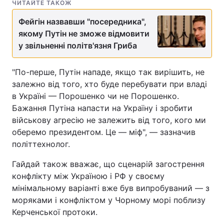
ЧИТАЙТЕ ТАКОЖ
Фейгін назвавши "посередника",
якому Путін не зможе відмовити
у звільненні політв'язня Гриба
"По-перше, Путін нападе, якщо так вирішить, не
залежно від того, хто буде перебувати при владі
в Україні — Порошенко чи не Порошенко.
Бажання Путіна напасти на Україну і зробити
військову агресію не залежить від того, кого ми
оберемо президентом. Це — міф", — зазначив
політтехнолог.
Гайдай також вважає, що сценарій загострення
конфлікту між Україною і РФ у своєму
мінімальному варіанті вже був випробуваний — з
моряками і конфліктом у Чорному морі поблизу
Керченської протоки.