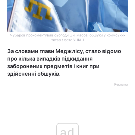
Чубаров прокоментував сьогоднішні масові обшуки у кримських
татар / фото УНІАН
За словами глави Меджлісу, стало відомо
про кілька випадків підкидання
заборонених предметів і книг при
здійсненні обшуків.
Реклама
ad