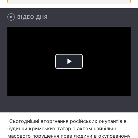
Лонгріди
ВІДЕО ДНЯ
Відео з Youtube
Статті
Інтерв'ю
Думки
Архів
Вакансії
Play
Контакти
Video
Послуги
"Сьогоднішні вторгнення російських окупантів в
будинки кримських татар є актом найбільш
масового порушення прав людини в окупованому