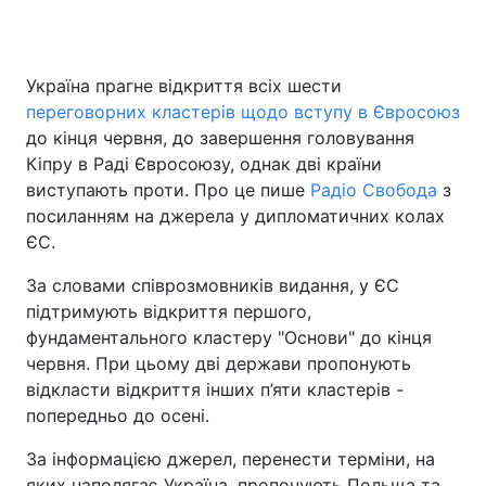
Україна прагне відкриття всіх шести
Головна
Війна
переговорних кластерів щодо вступу в Євросоюз
до кінця червня, до завершення головування
Україна
Політика
Кіпру в Раді Євросоюзу, однак дві країни
виступають проти. Про це пише
Економіка
Світ
Радіо Свобода
з
посиланням на джерела у дипломатичних колах
Спорт
Наука
ЄС.
За словами співрозмовників видання, у ЄС
Техно і зв'язок
Лайт
підтримують відкриття першого,
Зброя
Інциденти
фундаментального кластеру "Основи" до кінця
червня. При цьому дві держави пропонують
Здоров'я
Туризм
відкласти відкриття інших п’яти кластерів -
попередньо до осені.
Цікавинки
Погода
За інформацією джерел, перенести терміни, на
Екологія
Регіони
яких наполягає Україна, пропонують Польща та