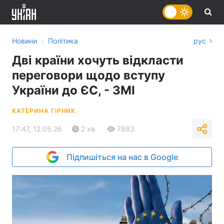
›
Новини
Політика
рус
Дві країни хочуть відкласти
переговори щодо вступу
України до ЄС, - ЗМІ
КАТЕРИНА ГІРНИК
17:47, 12.05.26
2 хв.
7883
Підпишіться на нас в Google