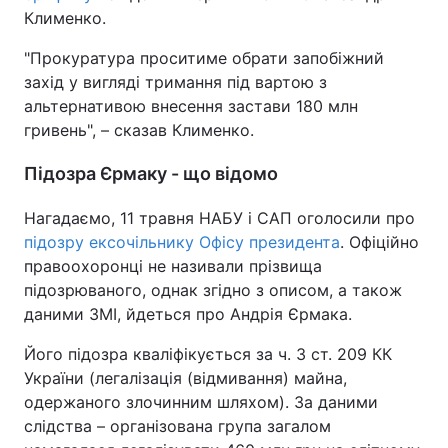
Клименко.
"Прокуратура проситиме обрати запобіжний
захід у вигляді тримання під вартою з
альтернативою внесення застави 180 млн
гривень", – сказав Клименко.
Підозра Єрмаку - що відомо
Нагадаємо, 11 травня НАБУ і САП оголосили про
підозру ексочільнику Офісу президента
. Офіційно
правоохоронці не називали прізвища
підозрюваного, однак згідно з описом, а також
даними ЗМІ, йдеться про Андрія Єрмака.
Його підозра кваліфікується за ч. 3 ст. 209 КК
України (легалізація (відмивання) майна,
одержаного злочинним шляхом). За даними
слідства – організована група загалом