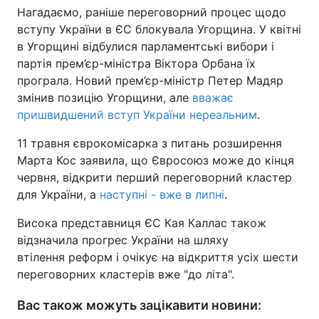
Нагадаємо, раніше переговорний процес щодо
Тема оформлення
вступу України в ЄС блокувала Угорщина. У квітні
в Угорщині відбулися парламентські вибори і
партія прем’єр-міністра Віктора Орбана їх
програла. Новий прем’єр-міністр Петер Мадяр
змінив позицію Угорщини, але
вважає
пришвидшений вступ України нереальним
.
11 травня єврокомісарка з питань розширення
Марта Кос заявила, що Євросоюз може до кінця
червня, відкрити перший переговорний кластер
для України, а
наступні - вже в липні
.
Висока представниця ЄС Кая Каллас також
відзначила прогрес України на шляху
втілення реформ і очікує на відкриття усіх шести
переговорних кластерів вже "до літа".
Вас також можуть зацікавити новини: