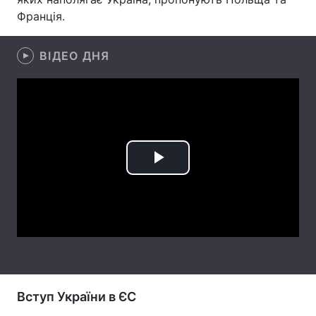
Франція.
Лонгріди
ВІДЕО ДНЯ
Відео з Youtube
Статті
Інтерв'ю
Думки
Архів
Вакансії
Контакти
Play
Послуги
Video
Вступ України в ЄС