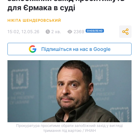
для Єрмака в суді
НІКІТА ШЕНДЕРОВСЬКИЙ
15:02, 12.05.26
2 хв.
2369
ОНОВЛЕНО
Підпишіться на нас в Google
Прокуратура проситиме обрати запобіжний захід у вигляді
тримання під вартою / УНІАН