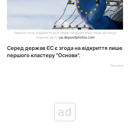
Україна хоче відкриття всіх переговорних кластерів до кінця
червня/ фото
ua.depositphotos.com
Серед держав ЄС є згода на відкриття лише
першого кластеру "Основи".
Реклама
ad