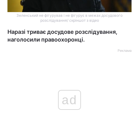
Зеленський не фігурував і не фігурує в межах досудового
розслідування/ скріншот з відео
Наразі триває досудове розслідування,
наголосили правоохоронці.
Реклама
ad