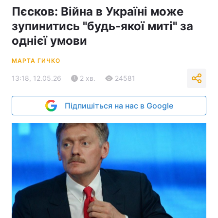
Пєсков: Війна в Україні може
зупинитись "будь-якої миті" за
однієї умови
МАРТА ГИЧКО
13:18, 12.05.26
2 хв.
24581
Підпишіться на нас в Google