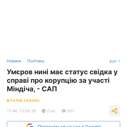
›
Новини
Політика
рус
Умєров нині має статус свідка у
справі про корупцію за участі
Міндіча, - САП
ВІТАЛІЙ САЄНКО
17:46, 12.05.26
2 хв.
937
Підпишіться на нас в Google