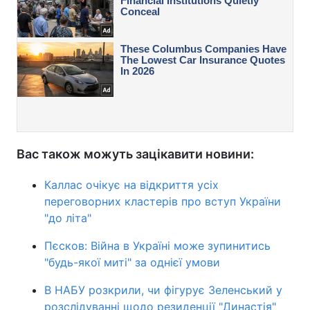
Вас також можуть зацікавити новини:
Каллас очікує на відкриття усіх
переговорних кластерів про вступ України
"до літа"
Пєсков: Війна в Україні може зупинитись
"будь-якої миті" за однієї умови
В НАБУ розкрили, чи фігурує Зеленський у
розслідуванні щодо резиденції "Династія"