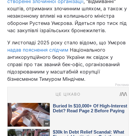
створенні злочинної організації
, "відмиванні"
коштів, отриманих злочинним шляхом, а також у
незаконному впливі на колишнього міністра
оборони Рустема Умєрова. Йдеться про тиск під
час закупівлі ізраїльських бронежилетів.
У листопаді 2025 року стало відомо, що Умєров
надав пояснення слідчим
Національного
антикорупційного бюро України як свідок у
справі про так званий бек-офіс, організований
підозрюваниим у масштабній корупції
бізнесменом Тимуром Міндічем.
Реклама