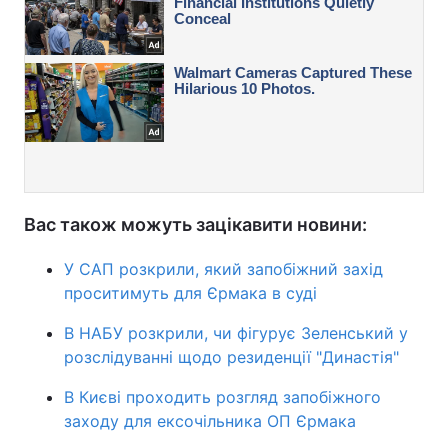
Вас також можуть зацікавити новини:
У САП розкрили, який запобіжний захід
проситимуть для Єрмака в суді
В НАБУ розкрили, чи фігурує Зеленський у
розслідуванні щодо резиденції "Династія"
В Києві проходить розгляд запобіжного
заходу для ексочільника ОП Єрмака