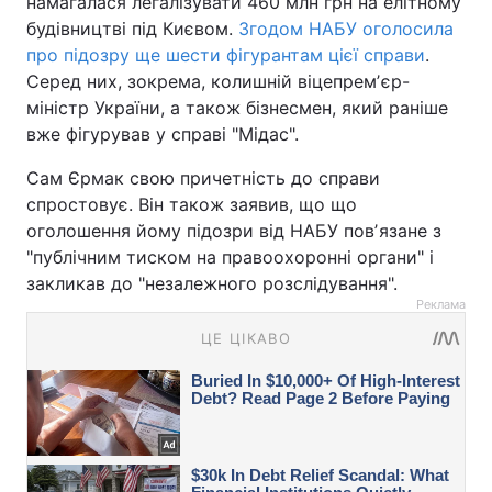
намагалася легалізувати 460 млн грн на елітному
будівництві під Києвом.
Згодом НАБУ оголосила
про підозру ще шести фігурантам цієї справи
.
Серед них, зокрема, колишній віцепремʼєр-
міністр України, а також бізнесмен, який раніше
вже фігурував у справі "Мідас".
Сам Єрмак свою причетність до справи
спростовує. Він також заявив, що що
оголошення йому підозри від НАБУ повʼязане з
"публічним тиском на правоохоронні органи" і
закликав до "незалежного розслідування".
Реклама