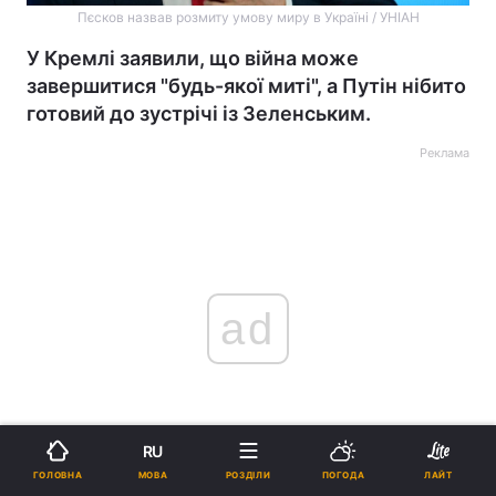
Пєсков назвав розмиту умову миру в Україні / УНІАН
У Кремлі заявили, що війна може
завершитися "будь-якої миті", а Путін нібито
готовий до зустрічі із Зеленським.
Реклама
ad
RU
МОВА
ГОЛОВНА
РОЗДІЛИ
ПОГОДА
ЛАЙТ
Речник Кремля
Дмитро Пєсков
заявив, що так