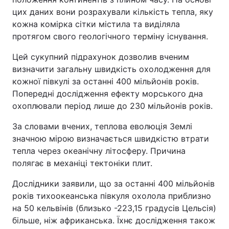
цих даних вони розрахували кількість тепла, яку
Тема оформлення
кожна комірка сітки містила та виділяла
протягом свого геологічного терміну існування.
Цей сукупний підрахунок дозволив вченим
визначити загальну швидкість охолодження для
кожної півкулі за останні 400 мільйонів років.
Попередні дослідження ефекту морського дна
охоплювали період лише до 230 мільйонів років.
За словами вчених, теплова еволюція Землі
значною мірою визначається швидкістю втрати
тепла через океанічну літосферу. Причина
полягає в механіці тектоніки плит.
Дослідники заявили, що за останні 400 мільйонів
років тихоокеанська півкуля охолола приблизно
на 50 кельвінів (близько -223,15 градусів Цельсія)
більше, ніж африканська. Їхнє дослідження також