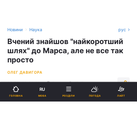
›
Новини
Наука
рус
Вчений знайшов "найкоротший
шлях" до Марса, але не все так
просто
ОЛЕГ ДАВИГОРА
23:58, 29.04.26
6 хв.
1747
RU
МОВА
ГОЛОВНА
РОЗДІЛИ
ПОГОДА
ЛАЙТ
Підпишіться на нас в Google