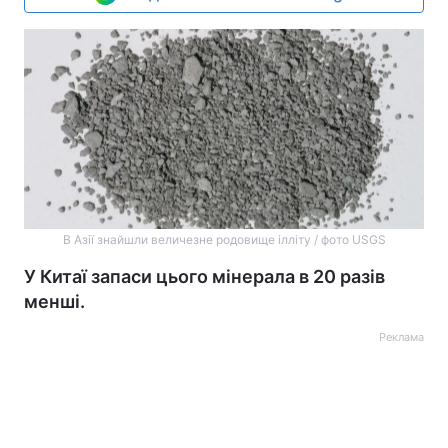
В Азії знайшли величезне родовище ілліту / фото USGS
У Китаї запаси цього мінерала в 20 разів
менші.
Реклама