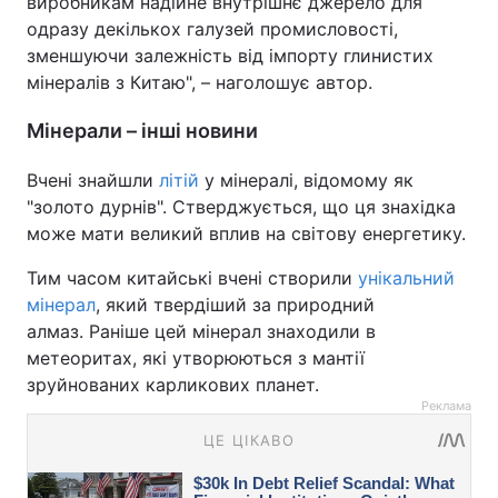
виробникам надійне внутрішнє джерело для
одразу декількох галузей промисловості,
зменшуючи залежність від імпорту глинистих
мінералів з Китаю", – наголошує автор.
Мінерали – інші новини
Вчені знайшли
літій
у мінералі, відомому як
"золото дурнів". Стверджується, що ця знахідка
може мати великий вплив на світову енергетику.
Тим часом китайські вчені створили
унікальний
мінерал
, який твердіший за природний
алмаз. Раніше цей мінерал знаходили в
метеоритах, які утворюються з мантії
зруйнованих карликових планет.
Реклама