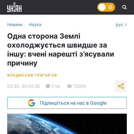
›
Новини
Наука
рус
Одна сторона Землі
охолоджується швидше за
іншу: вчені нарешті з’ясували
причину
ВЛАДИСЛАВ ГРИГОР'ЄВ
03:35, 30.04.26
3 хв.
13204
Підпишіться на нас в Google