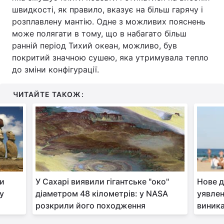
швидкості, як правило, вказує на більш гарячу і
розплавлену мантію. Одне з можливих пояснень
може полягати в тому, що в набагато більш
ранній період Тихий океан, можливо, був
покритий значною сушею, яка утримувала тепло
до зміни конфігурації.
ЧИТАЙТЕ ТАКОЖ:
хи
У Сахарі виявили гігантське "око"
Нове 
у
діаметром 48 кілометрів: у NASA
уявлен
розкрили його походження
виника