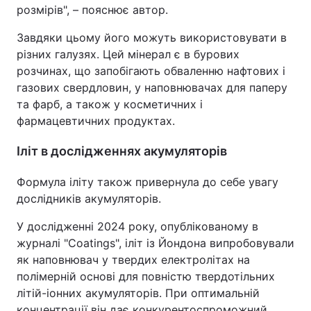
розмірів", – пояснює автор.
Завдяки цьому його можуть використовувати в
різних галузях. Цей мінерал є в бурових
розчинах, що запобігають обваленню нафтових і
газових свердловин, у наповнювачах для паперу
та фарб, а також у косметичних і
фармацевтичних продуктах.
Іліт в дослідженнях акумуляторів
Формула іліту також привернула до себе увагу
дослідників акумуляторів.
У дослідженні 2024 року, опублікованому в
журналі "Coatings", іліт із Йондона випробовували
як наповнювач у твердих електролітах на
полімерній основі для повністю твердотільних
літій-іонних акумуляторів. При оптимальній
концентрації він дає конкурентоспроможний