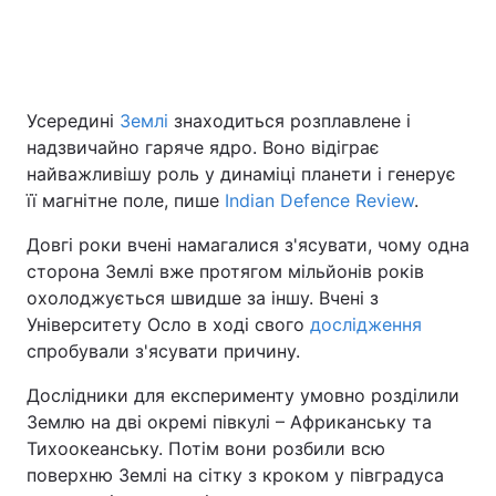
Головна
Війна
Усередині
Землі
знаходиться розплавлене і
Україна
Політика
надзвичайно гаряче ядро. Воно відіграє
найважливішу роль у динаміці планети і генерує
Економіка
Світ
її магнітне поле, пише
Indian Defence Review
.
Спорт
Наука
Довгі роки вчені намагалися з'ясувати, чому одна
сторона Землі вже протягом мільйонів років
Техно і зв'язок
Лайт
охолоджується швидше за іншу. Вчені з
Університету Осло в ході свого
дослідження
Зброя
Інциденти
спробували з'ясувати причину.
Здоров'я
Туризм
Дослідники для експерименту умовно розділили
Землю на дві окремі півкулі – Африканську та
Цікавинки
Погода
Тихоокеанську. Потім вони розбили всю
поверхню Землі на сітку з кроком у півградуса
Екологія
Регіони