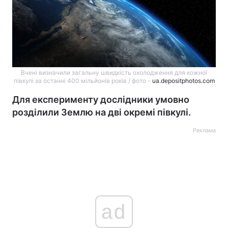
Вчені визначили загальну швидкість охолодження для кожної
півкулі за останні 400 мільйонів років / фото -
ua.depositphotos.com
Для експерименту дослідники умовно
розділили Землю на дві окремі півкулі.
Реклама
ad