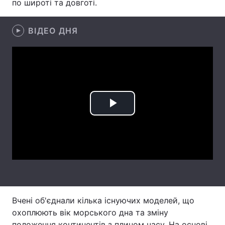
по широті та довготі.
Лонгріди
ВІДЕО ДНЯ
Відео з Youtube
Статті
Інтерв'ю
Думки
Архів
Вакансії
Play
Контакти
Video
Послуги
Вчені об'єднали кілька існуючих моделей, що
охоплюють вік морського дна та зміну
положення континентів з плином часу. На основі