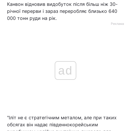
Канвон відновив видобуток після більш ніж 30-
річної перерви і зараз переробляє близько 640
000 тонн руди на рік.
Реклама
ad
"Іліт не є стратегічним металом, але при таких
обсягах він надає південнокорейським