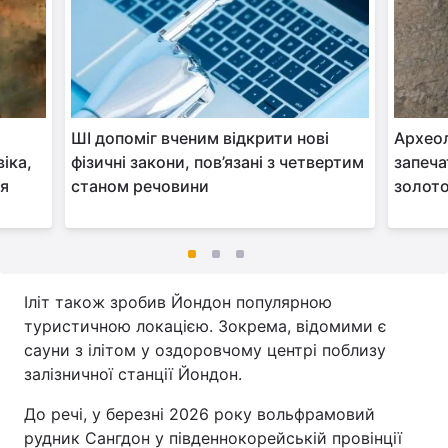
ШІ допоміг вченим відкрити нові
Археол
іка,
фізичні закони, пов’язані з четвертим
запеча
ня
станом речовини
золото
Іліт також зробив Йондон популярною
туристичною локацією. Зокрема, відомими є
сауни з ілітом у оздоровчому центрі поблизу
залізничної станції Йондон.
До речі, у березні 2026 року вольфрамовий
рудник Сангдон у південнокорейській провінції