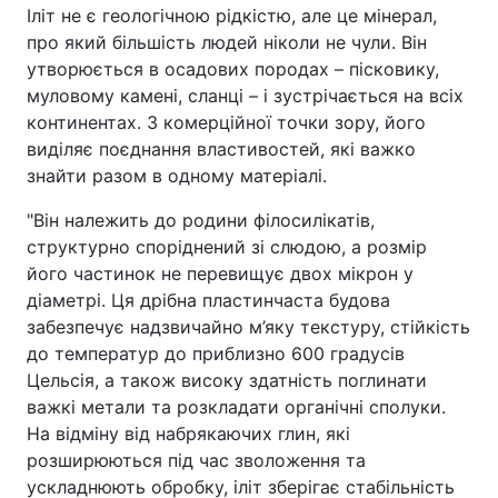
Іліт не є геологічною рідкістю, але це мінерал,
про який більшість людей ніколи не чули. Він
утворюється в осадових породах – пісковику,
муловому камені, сланці – і зустрічається на всіх
континентах. З комерційної точки зору, його
виділяє поєднання властивостей, які важко
знайти разом в одному матеріалі.
"Він належить до родини філосилікатів,
структурно споріднений зі слюдою, а розмір
його частинок не перевищує двох мікрон у
діаметрі. Ця дрібна пластинчаста будова
забезпечує надзвичайно м’яку текстуру, стійкість
до температур до приблизно 600 градусів
Цельсія, а також високу здатність поглинати
важкі метали та розкладати органічні сполуки.
На відміну від набрякаючих глин, які
розширюються під час зволоження та
ускладнюють обробку, іліт зберігає стабільність