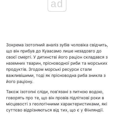
ad
Зокрема ізотопний аналіз зубів чоловіка свідчить,
що він прибув до Куаасамо лише незадовго до
своєї смерті. У дитинстві його раціон складався з
наземних тварин, прісноводної риби та морських
продуктів. Згодом морські ресурси стали
важливішими, тоді як прісноводна риба зникла з
його раціону.
Також ізотопні сліди, повʼязані з питною водою,
говорять про те, що він провів підліткові роки в
місцевості з геологічними характеристиками, які
суттєво відрізняються від тих, що є у Фінляндії.