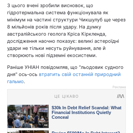
З цього вчені зробили висновок, що
гідротермальна система функціонувала як
мінімум на частині структури Чикшулуб ще через
8 мільйонів років після удару. На думку
австралійського геолога Кріса Кіркленда,
дослідження наочно показує: великі астероїдні
удари не тільки несуть руйнування, але й
створюють нові підземні екосистеми.
Раніше УНІАН повідомляв, що "льодовик судного
дня" ось-ось
втратить свій останній природний
гальмо
.
Реклама