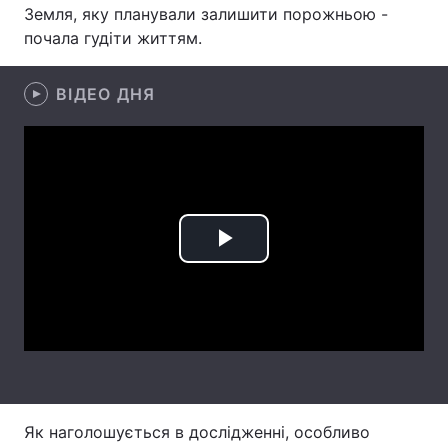
Земля, яку планували залишити порожньою -
Лонгріди
почала гудіти життям.
ВІДЕО ДНЯ
Відео з Youtube
Статті
Інтерв'ю
Думки
Архів
Вакансії
Контакти
Play
Послуги
Video
Як наголошується в дослідженні, особливо