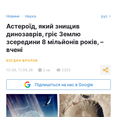
›
Новини
Наука
рус
Астероїд, який знищив
динозаврів, гріє Землю
зсередини 8 мільйонів років, –
вчені
БОГДАН ФРОЛОВ
10:36, 11.06.26
2 хв.
2355
Підпишіться на нас в Google