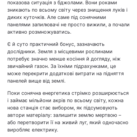
показова ситуація з бджолами. Вони роками
зникають по всьому світу через знищення луків і
Тема оформлення
диких куточків. Але саме під сонячними
панелями запилювачі не просто вижили, а почали
активно розмножуватись.
Є й суто практичний бонус, зазначають
дослідники. Земля з місцевими рослинами
потребує значно менше косіння й догляду, ніж
звичайний газон. За їхніми підрахунками, це
може перекрити додаткові витрати на підняття
панелей вище від землі.
Поки сонячна енергетика стрімко розширюється
і займає мільйони акрів по всьому світу, кожна
нова станція стає вибором, як підсумовують
автори матеріалу: залишити землю мертвою –
або перетворити її на живий луг, який одночасно
виробляє електрику.