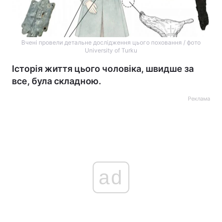
Вчені провели детальне дослідження цього поховання / фото
University of Turku
Історія життя цього чоловіка, швидше за
все, була складною.
Реклама
ad