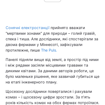
Головна
Війна
Сонячні електростанції
прийнято вважати
Україна
Політика
"мертвими зонами" для природи – голий гравій,
спека і тиша. Але дослідники, які спостерігали за
Економіка
Світ
двома фермами у Міннесоті, зафіксували
протилежне, пише
The Puls.
Спорт
Наука
Панелі підняли вище від землі, а простір під ними
Техно і зв'язок
Лайт
і між рядами засіяли місцевими травами та
дикими квітами. За даними авторів роботи, це
Зброя
Інциденти
було маленьке рішення, яке зазвичай губиться ще
на етапі інженерного плану.
Здоров'я
Туризм
Щосезону дослідники поверталися і рахували
Цікавинки
Погода
комах – і щосезону цифри зростали. За п'ять
років кількість комах на обох фермах потроїлася.
Екологія
Регіони