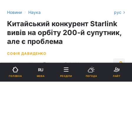
›
Новини
Наука
рус
Китайський конкурент Starlink
вивів на орбіту 200-й супутник,
але є проблема
СОФІЯ ДАВИДЕНКО
03:27, 11.06.26
3 хв.
7058
RU
МОВА
ГОЛОВНА
РОЗДІЛИ
ПОГОДА
ЛАЙТ
Підпишіться на нас в Google