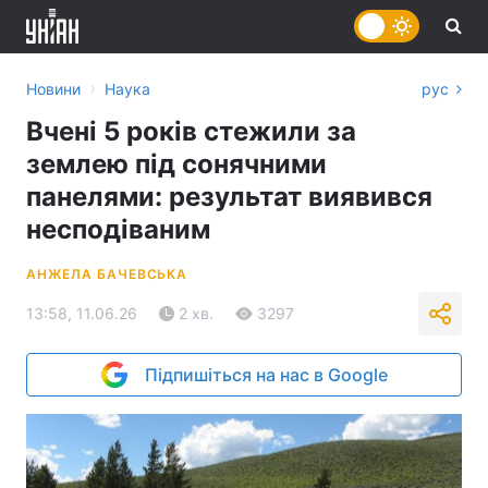
›
Новини
Наука
рус
Вчені 5 років стежили за
землею під сонячними
панелями: результат виявився
несподіваним
АНЖЕЛА БАЧЕВСЬКА
13:58, 11.06.26
2 хв.
3297
Підпишіться на нас в Google