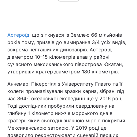
Астероїд
, що зіткнувся із Землею 66 мільйонів
років тому, призвів до вимирання 3/4 усіх видів,
зокрема непташиних динозаврів. Астероїд
діаметром 10–15 кілометрів впав у районі
сучасного мексиканського півострова Юкатан,
утворивши кратер діаметром 180 кілометрів.
Аннемарі Пікерсгілл з Університету Глазго та її
колеги проаналізували зразки керна, зібрані під
час 364-ї океанської експедиції ще у 2016 році.
Тоді дослідники пробурили свердловину на
глибину 1 кілометр нижче морського дна в
кратері, який сьогодні значною мірою покритий
Мексиканською затокою. У 2019 році це
дозволило реконструювати сценарій перших