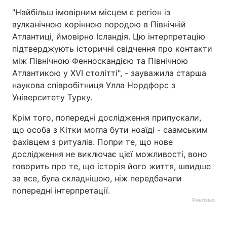
"Найбільш імовірним місцем є регіон із
вулканічною корінною породою в Північній
Атлантиці, ймовірно Ісландія. Цю інтерпретацію
підтверджують історичні свідчення про контакти
між Північною Фенноскандією та Північною
Атлантикою у XVI столітті", - зауважила старша
наукова співробітниця Улла Нордфорс з
Університету Турку.
Крім того, попередні дослідження припускали,
що особа з Кітки могла бути ноаїді - саамським
фахівцем з ритуалів. Попри те, що нове
дослідження не виключає цієї можливості, воно
говорить про те, що історія його життя, швидше
за все, була складнішою, ніж передбачали
попередні інтерпретації.
Реклама