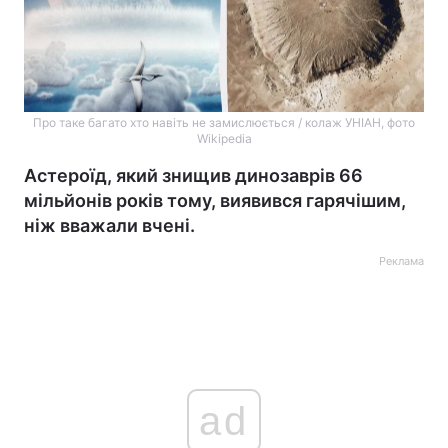
Про таке багато хто навіть не замислюється / колаж УНІАН, фото
Wikipedia
Астероїд, який знищив динозаврів 66
мільйонів років тому, виявився гарячішим,
ніж вважали вчені.
Реклама
ad