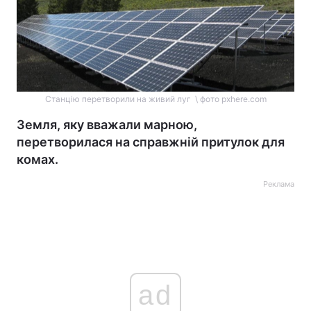
Станцію перетворили на живий луг \ фото pxhere.com
Земля, яку вважали марною,
перетворилася на справжній притулок для
комах.
Реклама
ad