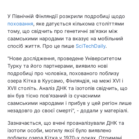
У Північній Фінляндії розкрили подробиці щодо
поховання
, яке датується кількома століттями
тому, що свідчить про генетичні звʼязки між
саамськими народами та вказує на мобільний
спосіб життя. Про це пише
SciTechDaily
.
"Нове дослідження, проведене Університетом
Турку та його партнерами, виявило нові
подробиці про чоловіка, похованого поблизу
озера Кітка в Куусамо, Фінляндія, на межі XVI і
XVII століть. Аналіз ДНК та ізотопів свідчить, що
він був тісно пов'язаний із сучасними
саамськими народами і прибув у цей регіон лише
незадовго до своєї смерті", - додали у матеріалі.
Зазначається, що вчені проаналізували ДНК та
ізотопи особи, могилу якої було виявлено
поблизу озера Кітка у 1970-х роках. Отримані