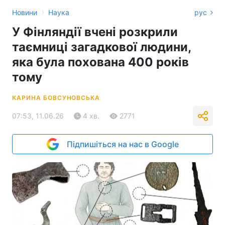
›
Новини
Наука
рус
У Фінляндії вчені розкрили
таємниці загадкової людини,
яка була похована 400 років
тому
КАРИНА БОВСУНОВСЬКА
07:53, 11.06.26
4 хв.
2771
Підпишіться на нас в Google