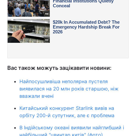
Вас також можуть зацікавити новини:
Найпосушливіша неполярна пустеля
виявилася на 20 млн років старшою, ніж
вважали вчені
Китайський конкурент Starlink вивів на
орбіту 200-й супутник, але є проблема
В Індійському океані виявили найглибший і
найбільший "цвинтар китів" (фото)