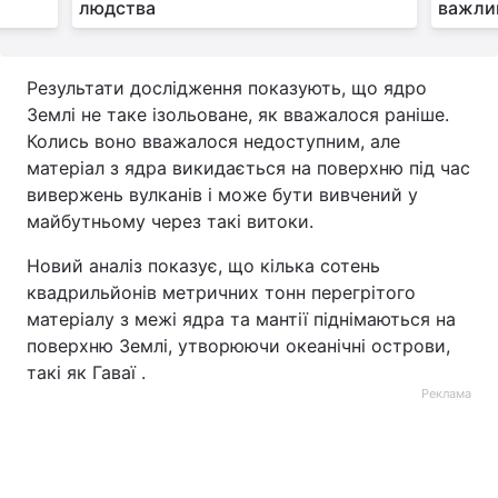
людства
важлив
Тема оформлення
Результати дослідження показують, що ядро
Землі не таке ізольоване, як вважалося раніше.
Колись воно вважалося недоступним, але
матеріал з ядра викидається на поверхню під час
вивержень вулканів і може бути вивчений у
майбутньому через такі витоки.
Новий аналіз показує, що кілька сотень
квадрильйонів метричних тонн перегрітого
матеріалу з межі ядра та мантії піднімаються на
поверхню Землі, утворюючи океанічні острови,
такі як Гаваї .
Реклама