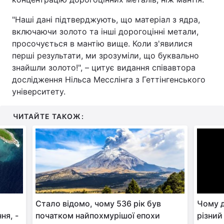
Лонгріди
"Наші дані підтверджують, що матеріал з ядра,
включаючи золото та інші дорогоцінні метали,
просочується в мантію вище. Коли з'явилися
Відео з Youtube
Статті
перші результати, ми зрозуміли, що буквально
знайшли золото!", – цитує видання співавтора
Інтерв'ю
Думки
дослідження Нільса Месслінга з Геттінгенського
університету.
Архів
Вакансії
Контакти
ЧИТАЙТЕ ТАКОЖ:
Послуги
Стало відомо, чому 536 рік був
Чому д
ня, -
початком найпохмурішої епохи
різний