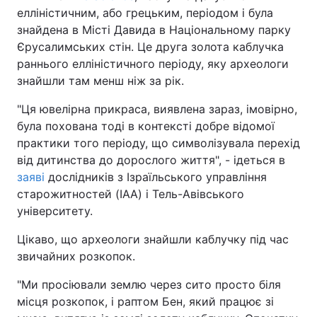
елліністичним, або грецьким, періодом і була
знайдена в Місті Давида в Національному парку
Єрусалимських стін. Це друга золота каблучка
раннього елліністичного періоду, яку археологи
знайшли там менш ніж за рік.
"Ця ювелірна прикраса, виявлена зараз, імовірно,
була похована тоді в контексті добре відомої
практики того періоду, що символізувала перехід
від дитинства до дорослого життя", - ідеться в
заяві
дослідників з Ізраїльського управління
старожитностей (IAA) і Тель-Авівського
університету.
Цікаво, що археологи знайшли каблучку під час
звичайних розкопок.
"Ми просіювали землю через сито просто біля
місця розкопок, і раптом Бен, який працює зі