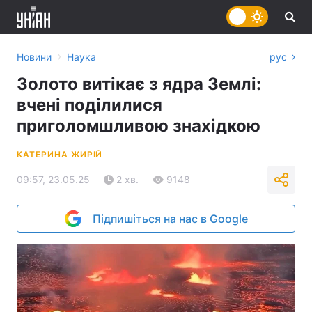
›
Новини
Наука
рус
Золото витікає з ядра Землі:
вчені поділилися
приголомшливою знахідкою
КАТЕРИНА ЖИРІЙ
09:57, 23.05.25
2 хв.
9148
Підпишіться на нас в Google