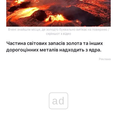
Вчені знайшли місце, де золодто буквально витікає на поверхню /
скріншот з відео
Частина світових запасів золота та інших
дорогоцінних металів надходить з ядра.
Реклама
ad