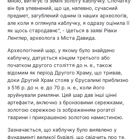
мною, витягує із землі золоту каблучку. Спочатку
він був упевнений, що це, напевно, сучасний
предмет, загублений одним із наших археологів,
але коли я оглянула каблучку, я одразу оцінила її
як щось стародавнє", - ідеться в заяві Рівки
Ленглер, археолога з Міста Давида.
Археологічний шар, у якому було знайдено
каблучку, датується кінцем третього або
початком другого століття до н. е., також
відомим як період Другого Храму, що тривав,
доки Другий Храм стояв у Єрусалимі приблизно
з 516 р. до н. е. до 70 р. н. е., коли його
зруйнували римляни. Цей шар дав інші цінні
артефакти, включно з бронзовими сережками,
золотою сережкою із зображенням рогатої
тварини і прикрашеною золотою намистиною.
Зазначається, що каблучку було виявлено у
фундаменті великої будівлі, що свідчить про те,