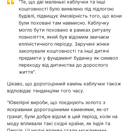
"Те, що дві маленькі каблучки та інші
коштовності було виявлено під підлогою
будівлі, підвищує ймовірність того, що вони
були поховані там навмисно. Каблучку
могло бути поховано в рамках ритуалу
повноліття, який був відомим звичаєм
елліністичного періоду. Заручені жінки
закопували коштовності та інші дитячі
предмети у фундамент будинку як символ
переходу від дитинства до дорослого
життя".
Цікаво, що дорогоцінний камінь каблучки також
відповідає тенденціям того часу.
"Ювелірні вироби, що поєднують золото з
яскравими дорогоцінними каменями, як-от
гранат, були добре відомі в цей період, коли на
моду впливали такі східні країни, як Індія та
Персія. Ці модні впливи стали можливими