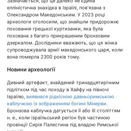
Зазначається, що це далеко не єдина
елліністична знахідка в Ізраїлі, пов'язана з
Олександром Македонським. У 2023 році
археологи оголосили, що знайшли придорожнє
поховання грецької куртизанки, яка була
похована з багато прикрашеним бронзовим
дзеркалом. Дослідники вважають, що ця жінка
супроводжувала армії македонського царя, коли
вона померла 2300 років тому.
Новини археології
Дивний артефакт, знайдений тринадцятирічним
підлітком під час походу в Хайфу на півночі
Ізраїлю,
виявився рідкісною давньоримською
каблучкою із зображенням богині Мінерви
.
Бронзова каблучка датується II або III століттям
н. е., коли ізраїльський регіон був частиною
провінції Сирія Палестина під владою Римської