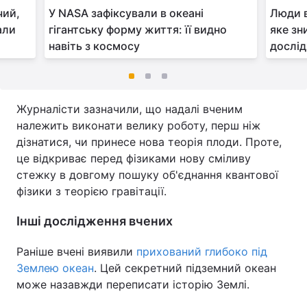
чий,
У NASA зафіксували в океані
Люди 
али
гігантську форму життя: її видно
яке зн
навіть з космосу
дослі
Журналісти зазначили, що надалі вченим
належить виконати велику роботу, перш ніж
дізнатися, чи принесе нова теорія плоди. Проте,
це відкриває перед фізиками нову сміливу
стежку в довгому пошуку об'єднання квантової
фізики з теорією гравітації.
Інші дослідження вчених
Раніше вчені виявили
прихований глибоко під
Землею океан
. Цей секретний підземний океан
може назавжди переписати історію Землі.