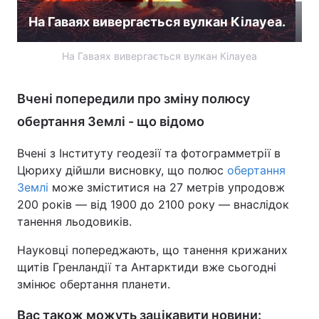
На Гаваях вивергається вулкан Кілауеа.
На Гаваях вивергається вулкан Кілауеа
Вчені попередили про зміну полюсу
обертання Землі - що відомо
Вчені з Інституту геодезії та фотограмметрії в
Цюриху дійшли висновку, що полюс
обертання
Землі
може зміститися на 27 метрів упродовж
200 років — від 1900 до 2100 року — внаслідок
танення льодовиків.
Науковці попереджають, що танення крижаних
щитів Гренландії та Антарктиди вже сьогодні
змінює обертання планети.
Вас також можуть зацікавити новини: