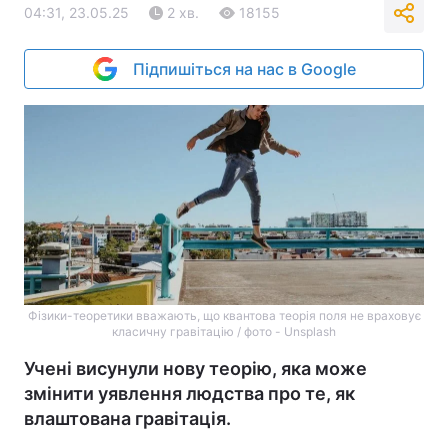
04:31, 23.05.25
2 хв.
18155
Підпишіться на нас в Google
Фізики-теоретики вважають, що квантова теорія поля не враховує
класичну гравітацію / фото - Unsplash
Учені висунули нову теорію, яка може
змінити уявлення людства про те, як
влаштована гравітація.