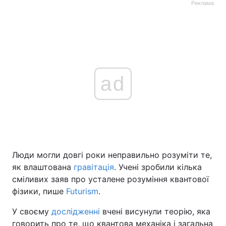
Реклама
ad
Люди могли довгі роки неправильно розуміти те,
як влаштована
гравітація
. Учені зробили кілька
сміливих заяв про усталене розуміння квантової
фізики, пише
Futurism
.
У своєму
дослідженні
вчені висунули теорію, яка
говорить про те, що квантова механіка і загальна