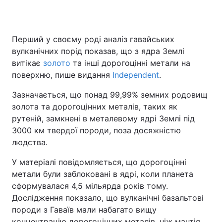
Перший у своєму роді аналіз гавайських
Головна
Війна
вулканічних порід показав, що з ядра Землі
витікає
золото
та інші дорогоцінні метали на
Україна
Політика
поверхню, пише видання
Independent
.
Економіка
Світ
Зазначається, що понад 99,99% земних родовищ
золота та дорогоцінних металів, таких як
Спорт
Наука
рутеній, замкнені в металевому ядрі Землі під
3000 км твердої породи, поза досяжністю
Техно і зв'язок
Лайт
людства.
Зброя
Інциденти
У матеріалі повідомляється, що дорогоцінні
метали були заблоковані в ядрі, коли планета
Здоров'я
Туризм
сформувалася 4,5 мільярда років тому.
Цікавинки
Погода
Дослідження показало, що вулканічні базальтові
породи з Гаваїв мали набагато вищу
Екологія
Регіони
концентрацію дорогоцінних металів, ніж мантія.