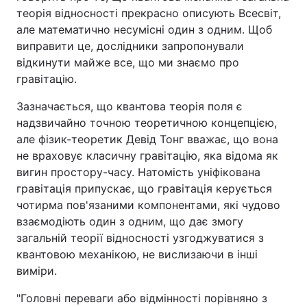
теорія відносності прекрасно описують Всесвіт,
але математично несумісні один з одним. Щоб
виправити це, дослідники запропонували
відкинути майже все, що ми знаємо про
гравітацію.
Зазначається, що квантова теорія поля є
надзвичайно точною теоретичною концепцією,
але фізик-теоретик Девід Тонг вважає, що вона
не враховує класичну гравітацію, яка відома як
вигин простору-часу. Натомість уніфікована
гравітація припускає, що гравітація керується
чотирма пов'язаними компонентами, які чудово
взаємодіють один з одним, що дає змогу
загальній теорії відносності узгоджуватися з
квантовою механікою, не вислизаючи в інші
виміри.
"Головні переваги або відмінності порівняно з