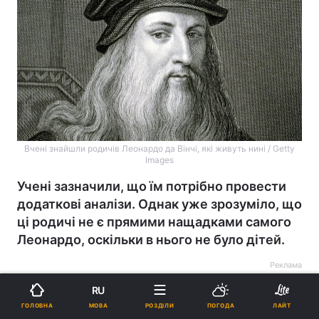
Вчені знайшли родичів Леонардо да Вінчі, які живуть нині / Getty
Images
Учені зазначили, що їм потрібно провести
додаткові аналізи. Однак уже зрозуміло, що
ці родичі не є прямими нащадками самого
Леонардо, оскільки в нього не було дітей.
Реклама
RU
МОВА
ГОЛОВНА
РОЗДІЛИ
ПОГОДА
ЛАЙТ