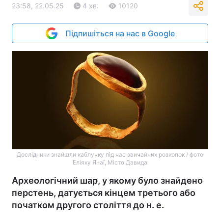
23:58, 22.05.25
4 хв.
10120
Підпишіться на нас в Google
Дослідники знайшли каблучку під час звичайних розкопок / фото
Еліяху Янаї, Місто Давида
Археологічний шар, у якому було знайдено
перстень, датується кінцем третього або
початком другого століття до н. е.