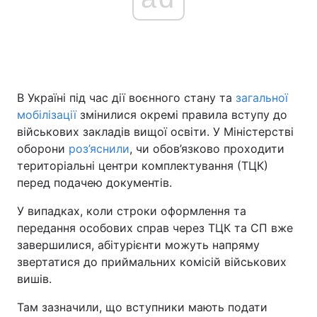
Головна
Війна
Україна
Політика
В Україні під час дії воєнного стану та
загальної
мобілізації
змінилися окремі правила вступу до
Економіка
Світ
військових закладів вищої освіти. У Міністерстві
оборони
роз’яснили
, чи обов’язково проходити
Спорт
Наука
територіальні центри комплектування (ТЦК)
перед подачею документів.
Техно і зв'язок
Лайт
У випадках, коли строки оформлення та
Зброя
Інциденти
передання особових справ через ТЦК та СП вже
завершилися, абітурієнти можуть напряму
Здоров'я
Туризм
звертатися до приймальних комісій військових
вишів.
Цікавинки
Погода
Там зазначили, що вступники мають подати
Екологія
Регіони