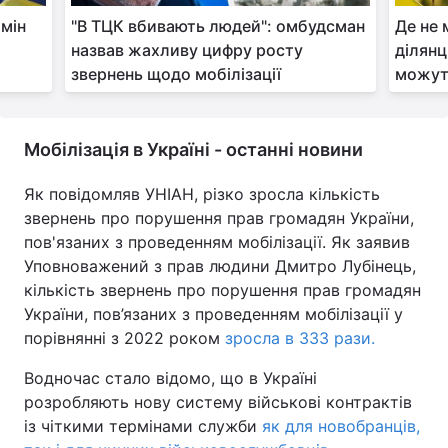
бмін
"В ТЦК вбивають людей": омбудсман
Де не 
назвав жахливу цифру росту
ділянц
звернень щодо мобілізації
можут
Мобілізація в Україні - останні новини
Як повідомляв УНІАН, різко зросла кількість
звернень про порушення прав громадян України,
пов'язаних з проведенням мобілізації. Як заявив
Уповноважений з прав людини Дмитро Лубінець,
кількість звернень про порушення прав громадян
України, пов’язаних з проведенням мобілізації у
порівнянні з 2022 роком
зросла в 333 рази.
Водночас стало відомо, що в Україні
розробляють нову систему військові контрактів
із чіткими термінами служби
як для новобранців,