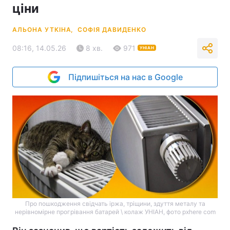
ціни
АЛЬОНА УТКІНА,
СОФІЯ ДАВИДЕНКО
08:16, 14.05.26
8 хв.
971
УНІАН
Підпишіться на нас в Google
Про пошкодження свідчать іржа, тріщини, здуття металу та
нерівномірне прогрівання батарей \ колаж УНІАН, фото pxhere com