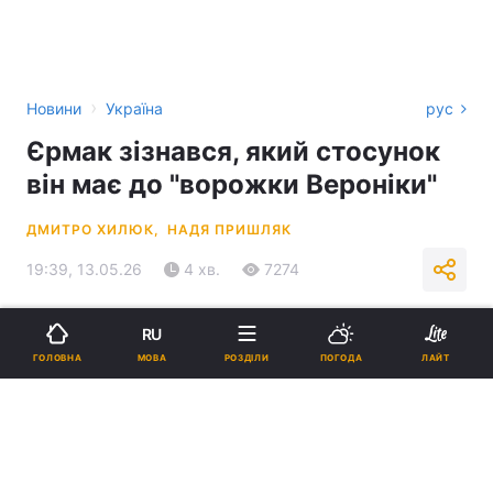
›
Новини
Україна
рус
Єрмак зізнався, який стосунок
він має до "ворожки Вероніки"
ДМИТРО ХИЛЮК,
НАДЯ ПРИШЛЯК
19:39, 13.05.26
4 хв.
7274
Підпишіться на нас в Google
RU
МОВА
ГОЛОВНА
РОЗДІЛИ
ПОГОДА
ЛАЙТ