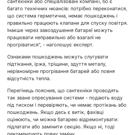
сантехніки або спеціалізовані компанії, бо є
багато технічних нюансів: потрібно переконатися,
що система герметична, немає пошкоджень і
правильно працюють клапани для спуску повітря.
Інакше через завоздушення батареї можуть
працювати неправильно або взагалі не
прогріватися", - наголошує експерт.
Ознаками пошкоджень можуть слугувати
підтікання, іржа, тріщини, здуття металу,
нерівномірне прогрівання батарей або повня
відсутність тепла.
Перегінець пояснив, що сантехніки проводять
так зване опресування системи - подають воду
під тиском і перевіряють, чи немає протікань або
пошкоджень. Якщо десь є витік, фахівці
оцінюють, чи можна батарею відремонтувати:
підлатати або замінити секцію. Якщо ні, тоді
рекомендують повну заміну.