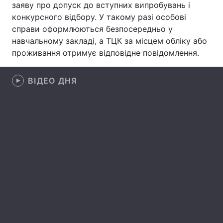
заяву про допуск до вступних випробувань і
конкурсного відбору. У такому разі особові
Лонгріди
справи оформлюються безпосередньо у
навчальному закладі, а ТЦК за місцем обліку або
Відео з Youtube
Статті
проживання отримує відповідне повідомлення.
Інтерв'ю
Думки
ВІДЕО ДНЯ
Архів
Вакансії
Контакти
Послуги