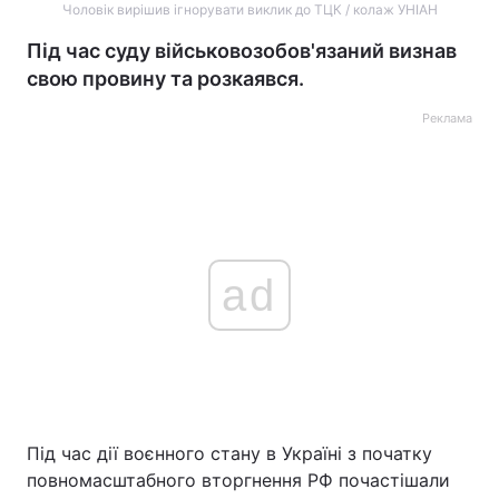
Чоловік вирішив ігнорувати виклик до ТЦК / колаж УНІАН
Під час суду військовозобов'язаний визнав
свою провину та розкаявся.
Реклама
ad
Під час дії воєнного стану в Україні з початку
повномасштабного вторгнення РФ почастішали