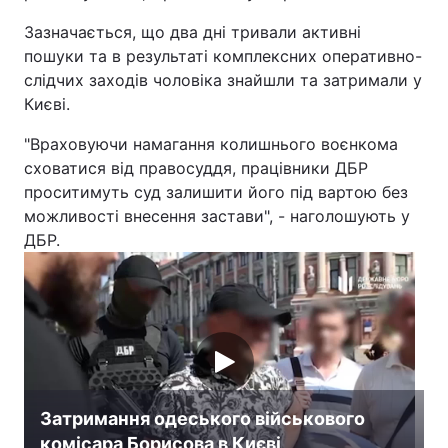
Зазначається, що два дні тривали активні
Лонгріди
пошуки та в результаті комплексних оперативно-
слідчих заходів чоловіка знайшли та затримали у
Відео з Youtube
Статті
Києві.
Інтерв'ю
Думки
"Враховуючи намагання колишнього воєнкома
сховатися від правосуддя, працівники ДБР
Архів
Вакансії
проситимуть суд залишити його під вартою без
можливості внесення застави", - наголошують у
Контакти
ДБР.
Послуги
Затримання одеського військового
комісара Борисова в Києві