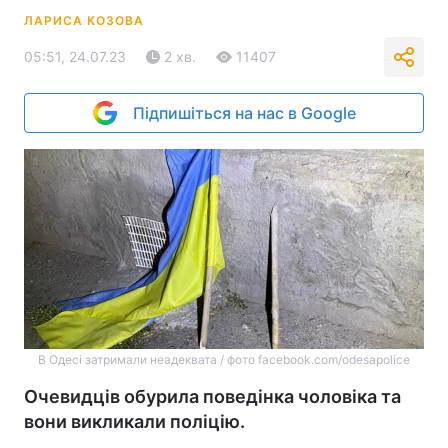
ЛАРИСА КОЗОВА
05:51, 24.07.23
2 хв.
11407
Підпишіться на нас в Google
В Одесі затримали неадеквата / фото facebook.com/odesapolice
Очевидців обурила поведінка чоловіка та
вони викликали поліцію.