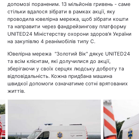
допомозі пораненим. 13 мільйонів гривень - саме
стільки вдалося зібрати в рамках акції, яку
проводила ювелірна мережа, щоб зібрати кошти
та направити через фандрейзингову платформу
UNITED24 Міністерству охорони здоров’я України
на закупівлю 4 реанімобілів типу С.
Ювелірна мережа "Золотий Вік" дякує UNITED24
та всім клієнтам, які долучилися до акції,
зберігаючи у своїх серцях людську доброту та
відповідальність. Кожна придбана машина
швидкої допомоги означатиме сотні врятованих
життів.