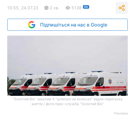
10:55, 24.07.23
2 хв.
5138
НК
Підпишіться на нас в Google
"Золотий Вік" закупив 4 "шпиталі на колесах" задля порятунку
життів / фото прес-служба "Золотий Вік"
Реклама