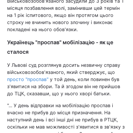
Військовозобов'язаного засудили до 3 років та 1
місяця позбавлення волі, замінивши цей термін
на 1 рік іспитового, якщо він протягом цього
строку не вчинить нового злочину і виконає
покладені на нього обов'язки.
Українець "проспав" мобілізацію - як це
сталося
У Львові суд розглянув досить незвичну справу
військовозобов'язаного, який стверджує, що
просто "проспав"
у той день, коли повинен був
з'явитися на збори. Та й згодом він не прийшов
до ТЦК, сказавши, що у нього хворі батьки.
"... У день відправки на мобілізацію проспав і
вчасно не прибув до місця призначення. На
наступний день і всі інші дні не прибув в РТЦК,
оскільки не мав можливості з'явитися в зв'язку з