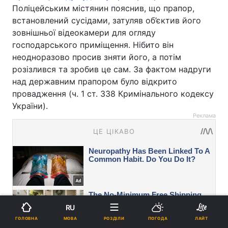
Поліцейським містянин пояснив, що прапор,
встановлений сусідами, затуляв об’єктив його
зовнішньої відеокамери для огляду
господарського приміщення. Нібито він
неодноразово просив зняти його, а потім
розізлився та зробив це сам. За фактом надруги
над державним прапором було відкрито
провадження (ч. 1 ст. 338 Кримінального кодексу
України).
Реклама
RU
МОВА
ГОЛОВНА
РОЗДІЛИ
ПОГОДА
ЛАЙТ