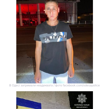
В Одесі затримали неадеквата / фото facebook.com/odesapolice