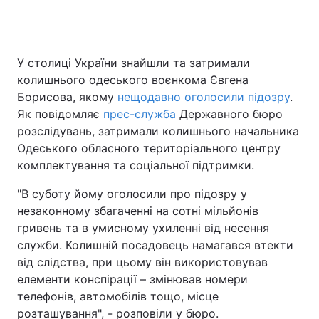
Головна
Війна
У столиці України знайшли та затримали
колишнього одеського воєнкома Євгена
Україна
Політика
Борисова, якому
нещодавно оголосили підозру
.
Як повідомляє
прес-служба
Державного бюро
Економіка
Світ
розслідувань, затримали колишнього начальника
Одеського обласного територіального центру
Спорт
Наука
комплектування та соціальної підтримки.
Техно і зв'язок
Лайт
"В суботу йому оголосили про підозру у
незаконному збагаченні на сотні мільйонів
Зброя
Інциденти
гривень та в умисному ухиленні від несення
служби. Колишній посадовець намагався втекти
Здоров'я
Туризм
від слідства, при цьому він використовував
елементи конспірації – змінював номери
Цікавинки
Погода
телефонів, автомобілів тощо, місце
Екологія
Регіони
розташування", - розповіли у бюро.