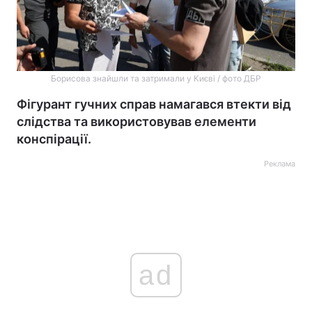
Борисова знайшли та затримали у Києві / фото ДБР
Фігурант гучних справ намагався втекти від
слідства та використовував елементи
конспірації.
Реклама
ad