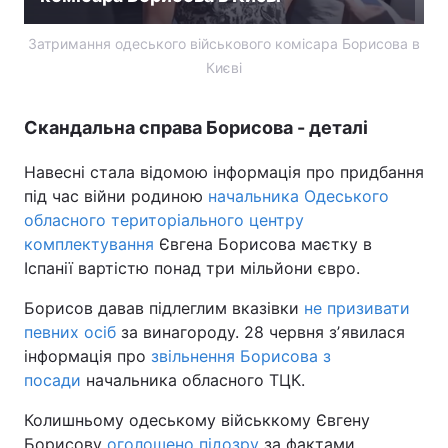
Тема оформлення
Затримання одеського військового комісара Борисова в
Києві
Скандальна справа Борисова - деталі
Навесні стала відомою інформація про придбання
під час війни родиною
начальника Одеського
обласного територіального центру
комплектування
Євгена Борисова маєтку в
Іспанії вартістю понад три мільйони євро.
Борисов давав підлеглим вказівки
не призивати
певних осіб
за винагороду. 28 червня зʼявилася
інформація про
звільнення Борисова з
посади
начальника обласного ТЦК.
Колишньому одеському військкому Євгену
Борисову
оголошено підозру
за фактами