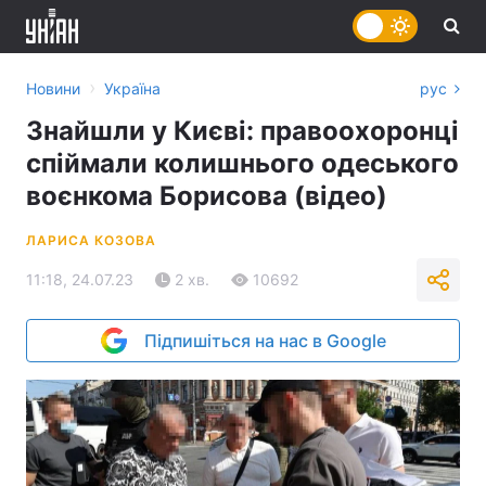
›
Новини
Україна
рус
Знайшли у Києві: правоохоронці
спіймали колишнього одеського
воєнкома Борисова (відео)
ЛАРИСА КОЗОВА
11:18, 24.07.23
2 хв.
10692
Підпишіться на нас в Google