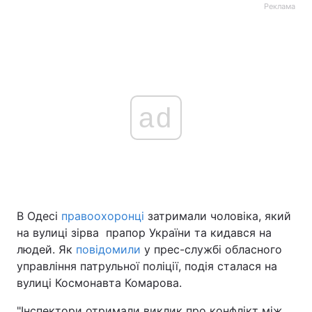
Реклама
ad
В Одесі
правоохоронці
затримали чоловіка, який
на вулиці зірва прапор України та кидався на
людей. Як
повідомили
у прес-службі обласного
управління патрульної поліції, подія сталася на
вулиці Космонавта Комарова.
"Інспектори отримали виклик про конфлікт між