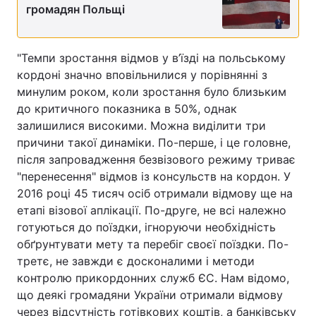
громадян Польщі
Тема оформлення
"Темпи зростання відмов у в’їзді на польському
кордоні значно вповільнилися у порівнянні з
минулим роком, коли зростання було близьким
до критичного показника в 50%, однак
залишилися високими. Можна виділити три
причини такої динаміки. По-перше, і це головне,
після запровадження безвізового режиму триває
"перенесення" відмов із консульств на кордон. У
2016 році 45 тисяч осіб отримали відмову ще на
етапі візової аплікації. По-друге, не всі належно
готуються до поїздки, ігноруючи необхідність
обґрунтувати мету та перебіг своєї поїздки. По-
третє, не завжди є досконалими і методи
контролю прикордонних служб ЄС. Нам відомо,
що деякі громадяни України отримали відмову
через відсутність готівкових коштів, а банківську