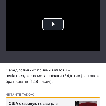
Лонгріди
Відео з Youtube
Статті
Play
Інтерв'ю
Думки
Video
Архів
Вакансії
Контакти
Послуги
Серед головних причин відмови -
непідтверджена мета поїздки (34,9 тис.), а також
брак коштів (12,8 тисяч).
ЧИТАЙТЕ ТАКОЖ
США скасовують візи для