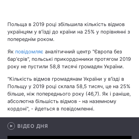
Польща в 2019 році збільшила кількість відмов
Головна
Війна
українцям у в'їзді до країни на 25% у порівнянні з
попереднім роком.
Україна
Політика
Як
повідомляє
аналітичний центр "Європа без
Економіка
Світ
бар'єрів", польські прикордонники протягом 2019
року не пустили 58,8 тисячі громадян України.
Спорт
Наука
"Кількість відмов громадянам України у в’їзді в
Техно і зв'язок
Лайт
Польщу у 2019 році склала 58,5 тисяч, це на 25%
більше, ніж попереднього року (46,7). Як і раніше,
Зброя
Інциденти
абсолютна більшість відмов - на наземному
кордоні", - йдеться в повідомленні.
Здоров'я
Туризм
Цікавинки
Погода
ВІДЕО ДНЯ
Екологія
Регіони