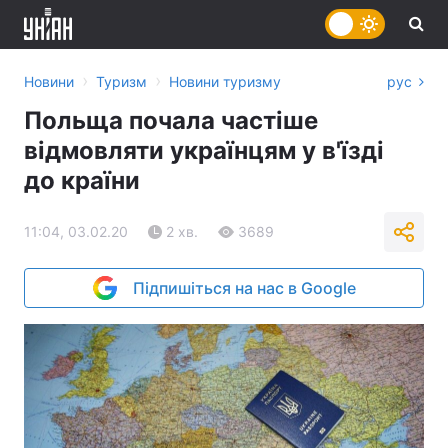
›
›
Новини
Туризм
Новини туризму
рус
Польща почала частіше
відмовляти українцям у в'їзді
до країни
11:04, 03.02.20
2 хв.
3689
Підпишіться на нас в Google