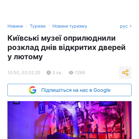
›
›
Новини
Туризм
Новини туризму
рус
Київські музеї оприлюднили
розклад днів відкритих дверей
у лютому
10:50, 03.02.20
3 хв.
1299
Підпишіться на нас в Google