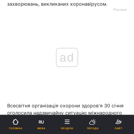
захворювань, викликаних коронавірусом.
Реклама
ad
Всесвітня організація охорони здоров'я 30 січня
оголосила надзвичайну ситуацію міжнародного
значення
у зв'язку з поширенням коронавірусу з
RU
Китаю
.
МОВА
ГОЛОВНА
РОЗДІЛИ
ПОГОДА
ЛАЙТ