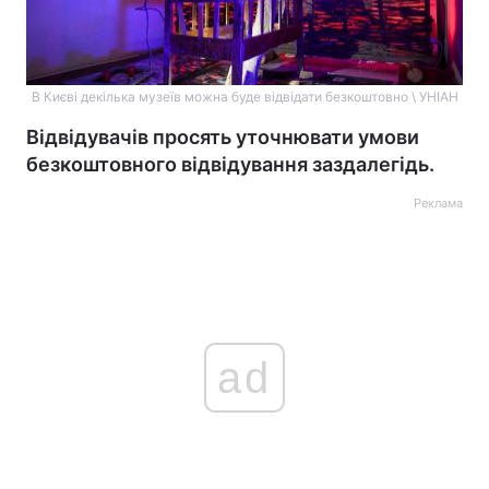
В Києві декілька музеїв можна буде відвідати безкоштовно \ УНІАН
Відвідувачів просять уточнювати умови
безкоштовного відвідування заздалегідь.
Реклама
ad