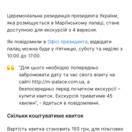
Церемоніальна резиденція президента України,
яка розміщується в Маріїнському палаці, стане
Головна
Війна
доступною для екскурсій з 4 вересня.
Україна
Політика
Як повідомили в
Офісі президента
, відвідати
палац можна буде у п’ятницю, суботу та неділю з
Економіка
Світ
10:00 до 17:00.
Спорт
Наука
"Для цього необхідно попередньо
забронювати дату та час свого візиту на
Техно і зв'язок
Лайт
сайті http://m-palace.com.ua, а
безпосередньо перед початком екскурсії –
Зброя
Інциденти
купити квиток. Екскурсія триватиме 45
хвилин", - йдеться в повідомленні.
Здоров'я
Туризм
Скільки коштуватиме квиток
Цікавинки
Погода
Вартість квитка становить 150 грн, для пільгових
Екологія
Регіони