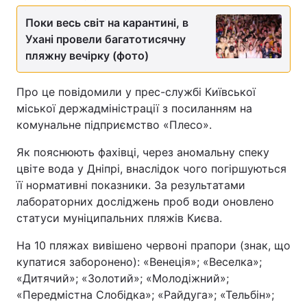
Поки весь світ на карантині, в
Ухані провели багатотисячну
пляжну вечірку (фото)
Про це повідомили у прес-службі Київської
міської держадміністрації з посиланням на
комунальне підприємство «Плесо».
Як пояснюють фахівці, через аномальну спеку
цвіте вода у Дніпрі, внаслідок чого погіршуються
її нормативні показники. За результатами
лабораторних досліджень проб води оновлено
статуси муніципальних пляжів Києва.
На 10 пляжах вивішено червоні прапори (знак, що
купатися заборонено): «Венеція»; «Веселка»;
«Дитячий»; «Золотий»; «Молодіжний»;
«Передмістна Слобідка»; «Райдуга»; «Тельбін»;