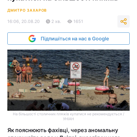
ДМИТРО ЗАХАРОВ
16:06, 20.08.20
2 хв.
1651
Підпишіться на нас в Google
На більшості столичних пляжів купатися не рекомендується /
УНІАН
Як пояснюють фахівці, через аномальну