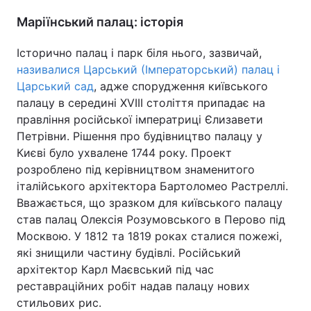
Маріїнський палац: історія
Історично палац і парк біля нього, зазвичай,
називалися Царський (Імператорський) палац і
Царський сад
, адже спорудження київського
палацу в середині XVІІІ століття припадає на
правління російської імператриці Єлизавети
Петрівни. Рішення про будівництво палацу у
Києві було ухвалене 1744 року. Проект
розроблено під керівництвом знаменитого
італійського архітектора Бартоломео Растреллі.
Вважається, що зразком для київського палацу
став палац Олексія Розумовського в Перово під
Москвою. У 1812 та 1819 роках сталися пожежі,
які знищили частину будівлі. Російський
архітектор Карл Маєвський під час
реставраційних робіт надав палацу нових
стильових рис.