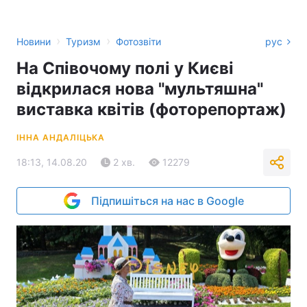
›
›
Новини
Туризм
Фотозвіти
рус
На Співочому полі у Києві
відкрилася нова "мультяшна"
виставка квітів (фоторепортаж)
ІННА АНДАЛІЦЬКА
18:13, 14.08.20
2 хв.
12279
Підпишіться на нас в Google