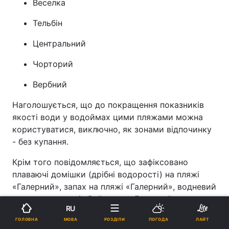
Веселка
Тельбін
Центральний
Чорторий
Вербний
Наголошується, що до покращення показників
якості води у водоймах цими пляжами можна
користуватися, виключно, як зонами відпочинку
- без купання.
Крім того повідомляється, що зафіксовано
плаваючі домішки (дрібні водорості) на пляжі
«Галерний», запах на пляжі «Галерний», водневий
показник - пляжі «Райдуга», «Галерний» та
RU
«Вербний», а також виявлена біохімічна потреба
МОВА
ГОЛОВНА
РОЗДІЛИ
ПОГОДА
ЛАЙТ
в кисні (БПК5) - пляж «Райдуга».