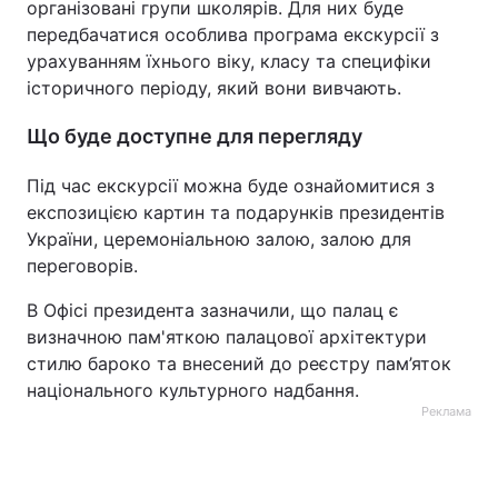
організовані групи школярів. Для них буде
передбачатися особлива програма екскурсії з
Тема оформлення
урахуванням їхнього віку, класу та специфіки
історичного періоду, який вони вивчають.
Що буде доступне для перегляду
Під час екскурсії можна буде ознайомитися з
експозицією картин та подарунків президентів
України, церемоніальною залою, залою для
переговорів.
В Офісі президента зазначили, що палац є
визначною пам'яткою палацової архітектури
стилю бароко та внесений до реєстру пам’яток
національного культурного надбання.
Реклама