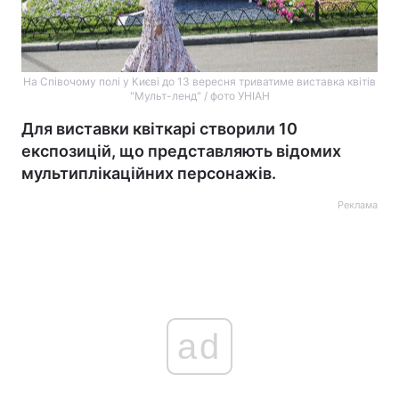
На Співочому полі у Києві до 13 вересня триватиме виставка квітів
"Мульт-ленд" / фото УНІАН
Для виставки квіткарі створили 10
експозицій, що представляють відомих
мультиплікаційних персонажів.
Реклама
ad