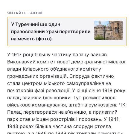
ЧИТАЙТЕ ТАКОЖ
У Туреччині ще один
православний храм перетворили
на мечеть (фото)
У 1917 році більшу частину палацу зайняв
Виконавчий комітет нової демократичної міської
влади Київського об’єднаного комітету
громадських організацій. Споруда фактично
стала центром міського самоуправління на
початковій фазі революції. У кінці січня 1918 року
палац зайняли більшовики. Тут розмістилося
військове командування, штаб та сумнозвісна ЧК.
Палац перетворився на в’язницю, а прилеглий
парк став місцем розстрілів і поховань. У 1941-
1943 роках більша частина споруди стояла
пустою, а з 1946 по 1949 рік тривали ремонтно-