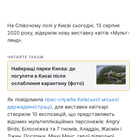
На Співочому полі у Києві сьогодні, 13 серпня
2020 року, відкрили нову виставку квітів «Мульт-
ленд».
ЧИТАЙТЕ ТАКОЖ
Найкращі парки Києва: де
погуляти в Києві після
ослаблення карантину (фото)
Як повідомила
прес-служба Київської міської
держадміністрації
, для виставки квіткарі
створили 10 експозицій, що представляють
відомих мультиплікаційних персонажів: Angry
Birds, Білосніжка та 7 гномів, Аладдін, Жасмін і
Джин, Посіпаки, Міккі Маус, герої підводної