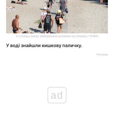
У столиці знову заборонили купання на пляжах / УНІАН
У воді знайшли кишкову паличку.
Реклама
ad