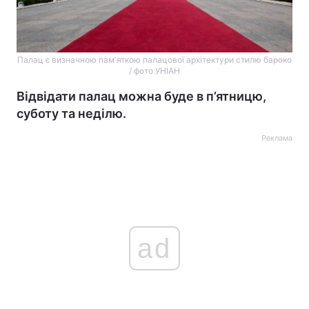
Палац є визначною пам'яткою палацової архітектури стилю бароко
/ фото УНІАН
Відвідати палац можна буде в п’ятницю,
суботу та неділю.
Реклама
ad