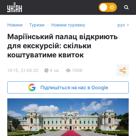
›
›
Новини
Туризм
Новини туризму
рус
Маріїнський палац відкриють
для екскурсій: скільки
коштуватиме квиток
19:15, 31.08.20
4 хв.
7068
Підпишіться на нас в Google