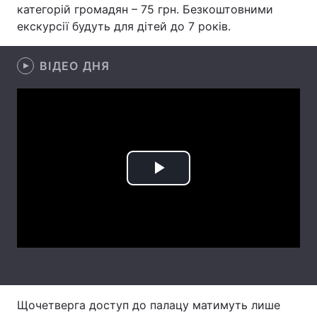
категорій громадян – 75 грн. Безкоштовними
Лонгріди
екскурсії будуть для дітей до 7 років.
ВІДЕО ДНЯ
Відео з Youtube
Статті
Інтерв'ю
Думки
Архів
Вакансії
Контакти
Play
Послуги
Video
Щочетверга доступ до палацу матимуть лише