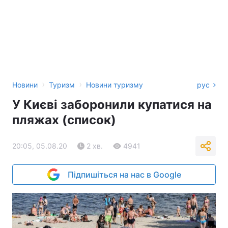
›
›
Новини
Туризм
Новини туризму
рус
У Києві заборонили купатися на
пляжах (список)
20:05, 05.08.20
2 хв.
4941
Підпишіться на нас в Google