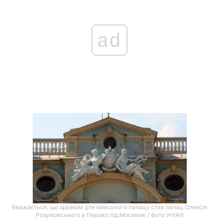
ad
Вважається, що зразком для київського палацу став палац Олексія
Розумовського в Перово під Москвою / фото УНІАН