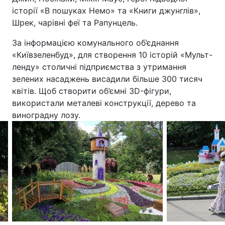
історії «В пошуках Немо» та «Книги джунглів»,
Шрек, чарівні феї та Рапунцель.
За інформацією комунального об’єднання
«Київзеленбуд», для створення 10 історій «Мульт-
ленду» столичні підприємства з утримання
зелених насаджень висадили більше 300 тисяч
квітів. Щоб створити об’ємні 3D-фігури,
використали металеві конструкції, дерево та
виноградну лозу.