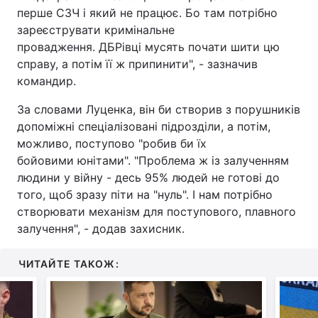
перше СЗЧ і який не працює. Бо там потрібно
Тема оформлення
зареєструвати кримінальне
провадження. ДБРівці мусять почати шити цю
справу, а потім її ж припинити", - зазначив
командир.
За словами Луценка, він би створив з порушників
допоміжні спеціалізовані підрозділи, а потім,
можливо, поступово "робив би їх
бойовими юнітами". "Проблема ж із залученням
людини у війну - десь 95% людей не готові до
того, щоб зразу піти на "нуль". І нам потрібно
створювати механізм для поступового, плавного
залучення", - додав захисник.
ЧИТАЙТЕ ТАКОЖ: