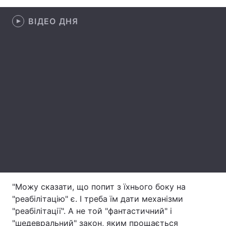
Лонгріди
ВІДЕО ДНЯ
Відео з Youtube
Статті
Інтерв'ю
Думки
Архів
Вакансії
Контакти
Послуги
"Можу сказати, що попит з їхнього боку на
"реабілітацію" є. І треба їм дати механізми
"реабілітації". А не той "фантастичний" і
"шедевральний" закон, яким прощається