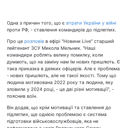
Одна з причин того, що є
втрати України у війні
проти РФ, - ставлення командирів до підлеглих.
Про це
розповів
в ефірі "Новини Live" старший
лейтенант ЗСУ Микола Мельник. "Наші
командири роблять велику помилку, коли
думають, що на заміну нам їм нових пришлють. Є
така приказка в деяких офіцерів. Але є проблема
- нових пришлють, але не такої якості. Тому що
людина мотивована 2022 року та людина, яку
зловили у 2024 році, - це дві різні мотивації", -
пояснив воїн.
Він додав, що крім мотивації та ставлення до
підлеглих, ще однією проблемою є система
підготовки військовослужбовців, яка не
реформована з часів Радянського Союзу.