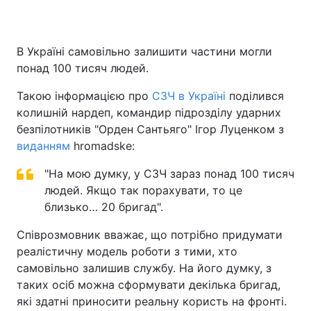
В Україні самовільно залишити частини могли
Головна
Війна
понад 100 тисяч людей.
Україна
Політика
Такою інформацією про
СЗЧ в Україні
поділився
колишній нардеп, командир підрозділу ударних
Економіка
Світ
безпілотників "Орден Сантьяго" Ігор Луценком з
виданням
hromadske:
Спорт
Наука
"На мою думку, у СЗЧ зараз понад 100 тисяч
Техно і зв'язок
Лайт
людей. Якщо так порахувати, то це
близько… 20 бригад".
Зброя
Інциденти
Співрозмовник вважає, що потрібно придумати
Здоров'я
Туризм
реалістичну модель роботи з тими, хто
самовільно залишив службу. На його думку, з
Цікавинки
Погода
таких осіб можна сформувати декілька бригад,
які здатні приносити реальну користь на фронті.
Екологія
Регіони