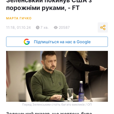
Зеленський покинув США з
порожніми руками, - FT
МАРТА ГИЧКО
11:18, 01.10.24
7 хв.
20587
Підпишіться на нас в Google
Перед Зеленським стоїть багато викликів / ОП
Зеленський сказав, що жовтень буде