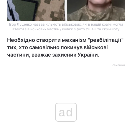
Ігор Луценко назвав кількість військових, які в нашій країні могли
втекти з військових частин / колаж з фото УНІАН та скріншоту
Необхідно створити механізм "реабілітації"
тих, хто самовільно покинув військові
частини, вважає захисник України.
Реклама
ad