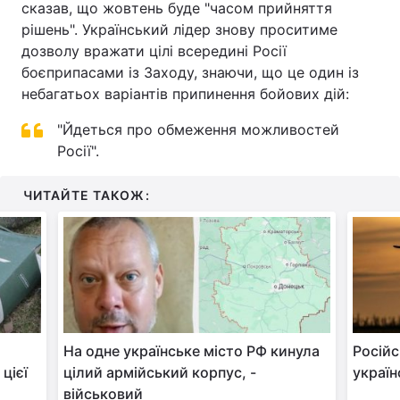
сказав, що жовтень буде "часом прийняття
рішень". Український лідер знову проситиме
дозволу вражати цілі всередині Росії
боєприпасами із Заходу, знаючи, що це один із
небагатьох варіантів припинення бойових дій:
"Йдеться про обмеження можливостей
Росії".
ЧИТАЙТЕ ТАКОЖ:
На одне українське місто РФ кинула
Росій
цієї
цілий армійський корпус, -
україн
військовий