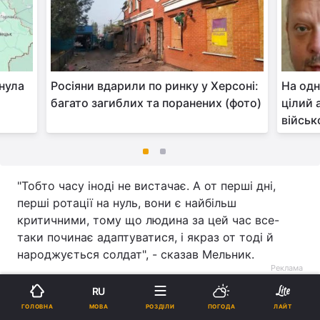
инула
Росіяни вдарили по ринку у Херсоні:
На одн
багато загиблих та поранених (фото)
цілий 
військ
"Тобто часу іноді не вистачає. А от перші дні,
перші ротації на нуль, вони є найбільш
критичними, тому що людина за цей час все-
таки починає адаптуватися, і якраз от тоді й
народжується солдат", - сказав Мельник.
Реклама
RU
МОВА
ГОЛОВНА
РОЗДІЛИ
ПОГОДА
ЛАЙТ