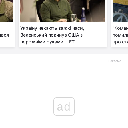
Україну чекають важкі часи,
"Кома
ився
Зеленський покинув США з
помилк
порожніми руками, - FT
про ст
Реклама
ad