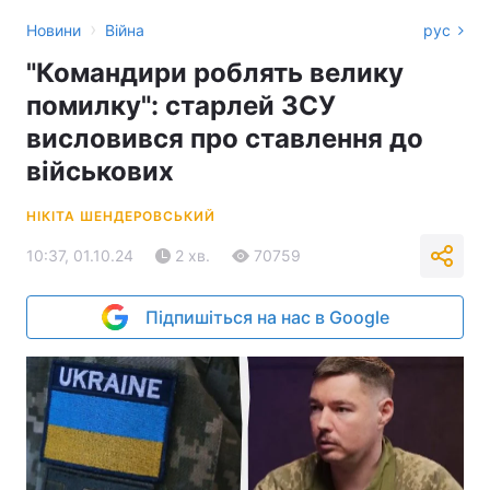
›
Новини
Війна
рус
"Командири роблять велику
помилку": старлей ЗСУ
висловився про ставлення до
військових
НІКІТА ШЕНДЕРОВСЬКИЙ
10:37, 01.10.24
2 хв.
70759
Підпишіться на нас в Google