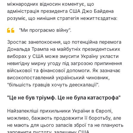
міжнародних відносин коментує, що
адміністрація президента США Джо Байдена
розуміє, що нинішня стратегія нежиттєздатна:
"Ми програємо війну".
Зростає занепокоєння, що потенційна перемога
Дональда Трампа на майбутніх президентських
виборах у США може змусити Україну укласти
невигідну мирну угоду під загрозою припинення
військової та фінансової допомоги. Як зазначає
високопоставлений український чиновник,
"більшість гравців хочуть деескалації".
"Це не був тріумф. Це не була катастрофа"
Найзапекліші прихильники України в Європі,
можливо, бажають продовжити її боротьбу, але
не мають для цього запасів зброї та не планують
заповнити пустоту, залишену США.