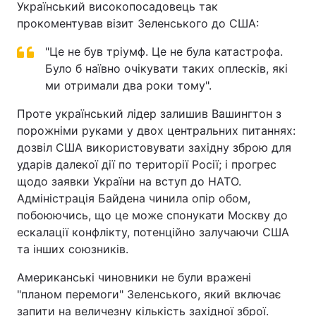
Український високопосадовець так
прокоментував візит Зеленського до США:
"Це не був тріумф. Це не була катастрофа.
Було б наївно очікувати таких оплесків, які
ми отримали два роки тому".
Проте український лідер залишив Вашингтон з
порожніми руками у двох центральних питаннях:
дозвіл США використовувати західну зброю для
ударів далекої дії по території Росії; і прогрес
щодо заявки України на вступ до НАТО.
Адміністрація Байдена чинила опір обом,
побоюючись, що це може спонукати Москву до
ескалації конфлікту, потенційно залучаючи США
та інших союзників.
Американські чиновники не були вражені
"планом перемоги" Зеленського, який включає
запити на величезну кількість західної зброї.