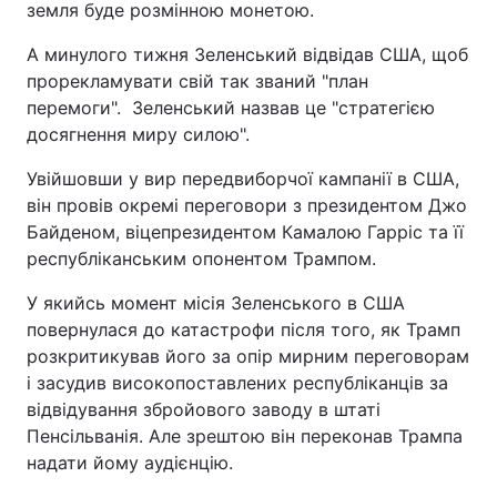
земля буде розмінною монетою.
А минулого тижня Зеленський відвідав США, щоб
прорекламувати свій так званий "план
перемоги". Зеленський назвав це "стратегією
досягнення миру силою".
Увійшовши у вир передвиборчої кампанії в США,
він провів окремі переговори з президентом Джо
Байденом, віцепрезидентом Камалою Гарріс та її
республіканським опонентом Трампом.
У якийсь момент місія Зеленського в США
повернулася до катастрофи після того, як Трамп
розкритикував його за опір мирним переговорам
і засудив високопоставлених республіканців за
відвідування збройового заводу в штаті
Пенсільванія. Але зрештою він переконав Трампа
надати йому аудієнцію.