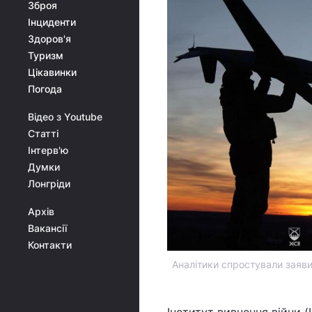
Зброя
Інциденти
Здоров'я
Туризм
Цікавинки
Погода
Відео з Youtube
Статті
Інтерв'ю
Думки
Лонгріди
Архів
Вакансії
Контакти
Аналітики спростували заяви