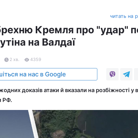
читать на 
брехню Кремля про "удар" п
утіна на Валдаї
2 хв.
4359
іться на нас в Google
одних доказів атаки й вказали на розбіжності у 
 РФ.