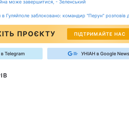
ійна може завершитися, - Зеленський
 в Гуляйполе заблоковано: командир "Перун" розповів 
ІТЬ ПРОЄКТУ
ПІДТРИМАЙТЕ НАС
 в Telegram
УНІАН в Google New
ІВ