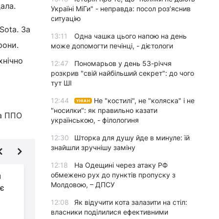
ала.
Україні МіГи" - неправда: посол роз’яснив
ситуацію
Sota. За
13:11
Одна чашка цього напою на день
рони.
може допомогти печінці, - дієтологи
хнічно
12:47
Пономарьов у день 53-річчя
розкрив "свій найбільший секрет": до чого
тут ШІ
12:44
Не "костилі", не "коляска" і не
УНІАН
"носилки": як правильно казати
ла ППО
українською, - філологиня
12:30
Шторка для душу йде в минуле: їй
знайшли зручнішу заміну
12:18
На Одещині через атаку РФ
обмежено рух до пунктів пропуску з
я
Українським
Молдовою, – ДПСУ
ає
військовим втричі
збільшать виплати, -
12:08
Як відучити кота залазити на стіл:
Сирський
р
власники поділилися ефективними