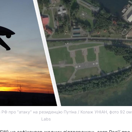
 РФ про "атаку" на резиденцію Путіна / Колаж УНІАН, фото 92 ом
Labs