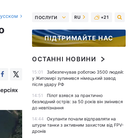
русском
RU
+21
ПОСЛУГИ
о
ПІДТРИМАЙТЕ НАС
ОСТАННІ НОВИНИ
15:01
Забезпечував роботою 3500 людей:
у Житомирі зупинився німецький завод
після удару РФ
версіях
14:51
Пілот взявся за практично
безлюдний острів: за 50 років він змінився
до невпізнання
14:44
Окупанти почали відправляти на
штурм танки з активним захистом від FPV-
дронів