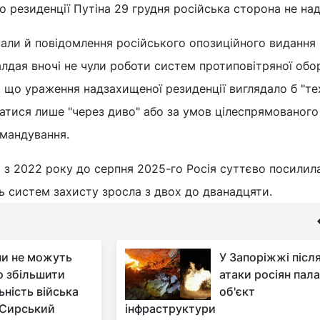
о резиденції Путіна 29 грудня російська сторона не над
али й повідомлення російського опозиційного видання 
лдая вночі не чули роботи систем протиповітряної обо
 що ураження надзахищеної резиденції виглядало б "те
атися лише "через диво" або за умов цілеспрямованого
омандування.
 з 2022 року до серпня 2025-го Росія суттєво посили
ть систем захисту зросла з двох до дванадцяти.
ни не можуть
У Запоріжжі післ
о збільшити
атаки росіян пал
ьність війська
об'єкт
- Сирський
інфраструктури