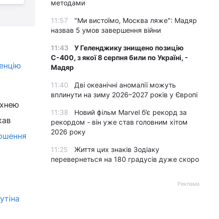
методами
11:57
"Ми вистоїмо, Москва ляже": Мадяр
назвав 5 умов завершення війни
11:43
У Геленджику знищено позицію
С-400, з якої 8 серпня били по Україні, -
енцію
Мадяр
11:40
Дві океанічні аномалії можуть
вплинути на зиму 2026–2027 років у Європі
ехнею
11:38
Новий фільм Marvel б’є рекорд за
кав
рекордом - він уже став головним хітом
2026 року
ершення
11:25
Життя цих знаків Зодіаку
перевернеться на 180 градусів дуже скоро
Реклама
утіна