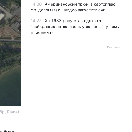
14:38
Американський трюк із картоплею
фрі допомагає швидко загустити суп
14:27
Хіт 1983 року став однією з
"найкращих літніх пісень усіх часів": у чому
її таємниця
Реклама
бр, Planet