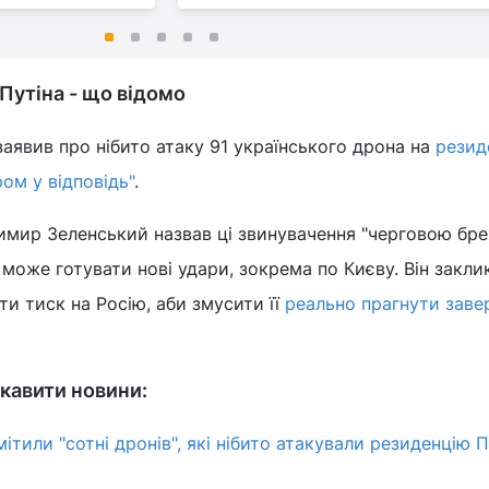
Путіна - що відомо
заявив про нібито атаку 91 українського дрона на
резид
ом у відповідь"
.
имир Зеленський назвав ці звинувачення "черговою бр
 може готувати нові удари, зокрема по Києву. Він закли
ти тиск на Росію, аби змусити її
реально прагнути зав
кавити новини:
ітили "сотні дронів", які нібито атакували резиденцію П