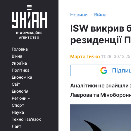
›
Новини
Війна
ISW викрив 
ІНФОРМАЦІЙНЕ
резиденції П
АГЕНТСТВО
Головна
Марта Гичко
Війна
11:28, 30.12.25
Україна
Підпиш
Політика
Економіка
Світ
Аналітики не знайшли ж
Екологія
Лаврова та Міноборони
Регіони
Спорт
Наука
Техно і зв'язок
Лайт