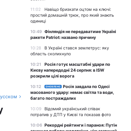
11:02
Навіщо бризкати оцтом на ключі:
простий домашній трюк, про який знають
одиниці
10:49
Фінляндія не передаватиме Україні
ракети Patriot: названо причину
10:28
В Україні стався землетрус: яку
область сколихнуло
10:21
Росія готує масштабні удари по
Києву напередодні 24 серпня: в ISW
розкрили цілі ворога
10:12
Росія завдала по Одесі
ОНОВЛЕНО
масованого удару: немає світла та води,
русском
багато постраждалих
у
10:09
Відомий український співак
потрапив у ДТП у Києві та показав фото
и
10:06
Рекордні рейтинги і параноя: Путін
зачищає вибори жорсткіше, ніж зазвичай,