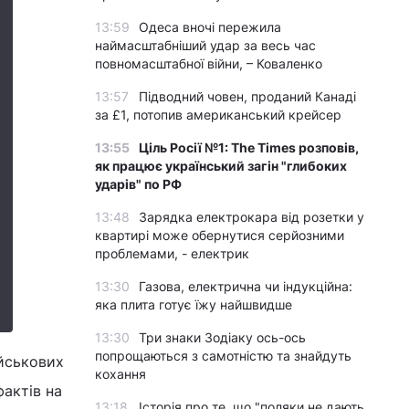
13:59
Одеса вночі пережила
наймасштабніший удар за весь час
повномасштабної війни, – Коваленко
13:57
Підводний човен, проданий Канаді
за £1, потопив американський крейсер
13:55
Ціль Росії №1: The Times розповів,
як працює український загін "глибоких
ударів" по РФ
13:48
Зарядка електрокара від розетки у
квартирі може обернутися серйозними
проблемами, - електрик
13:30
Газова, електрична чи індукційна:
яка плита готує їжу найшвидше
13:30
Три знаки Зодіаку ось-ось
попрощаються з самотністю та знайдуть
ійськових
кохання
фактів на
13:18
Історія про те, що "поляки не дають