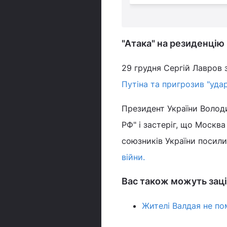
"Атака" на резиденцію 
29 грудня Сергій Лавров 
Путіна та пригрозив "удар
Президент України Волод
РФ" і застеріг, що Москва
союзників України посили
війни.
Вас також можуть заці
Жителі Валдая не пом