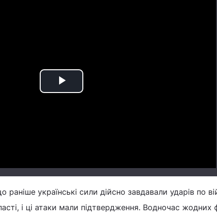
Play
Video
що раніше українські сили дійсно завдавали ударів по в
ласті, і ці атаки мали підтвердження. Водночас жодних 