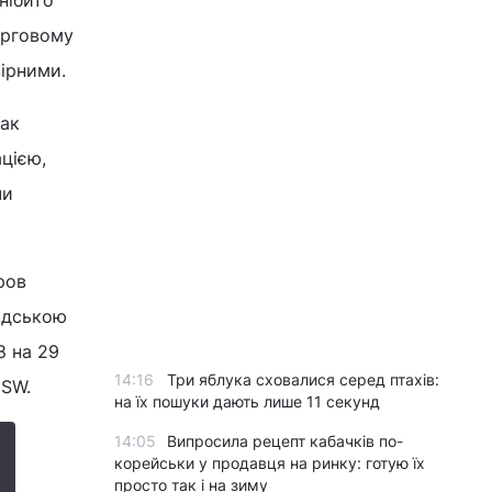
нібито
ерговому
вірними.
нак
ацією,
чи
ров
одською
8 на 29
14:16
Три яблука сховалися серед птахів:
ISW.
на їх пошуки дають лише 11 секунд
14:05
Випросила рецепт кабачків по-
корейськи у продавця на ринку: готую їх
просто так і на зиму