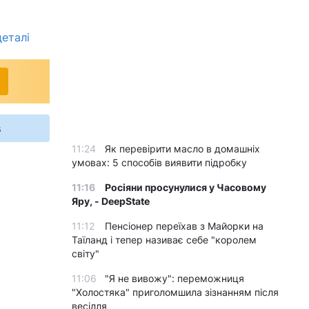
деталі
s
11:24
Як перевірити масло в домашніх
умовах: 5 способів виявити підробку
11:16
Росіяни просунулися у Часовому
Яру, - DeepState
11:12
Пенсіонер переїхав з Майорки на
Таїланд і тепер називає себе "королем
світу"
11:06
"Я не вивожу": переможниця
"Холостяка" приголомшила зізнанням після
весілля