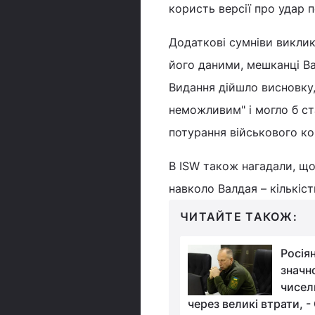
користь версії про удар п
Додаткові сумніви виклик
його даними, мешканці Ва
Видання дійшло висновку,
неможливим" і могло б ст
потурання військового к
В ISW також нагадали, що
навколо Валдая – кількіс
ЧИТАЙТЕ ТАКОЖ:
Росіяни втратили на
Росія
фронті рідкісну
значн
гармату: експерт
чисел
о це означає
через великі втрати, 