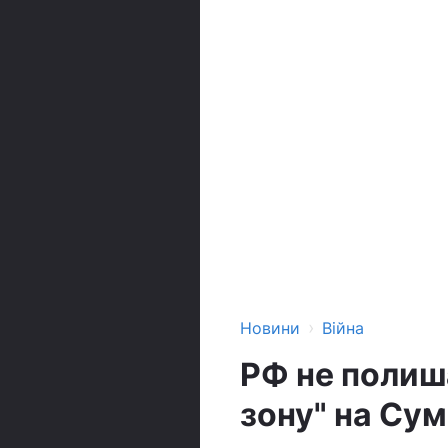
›
Новини
Війна
РФ не полиш
зону" на Сум