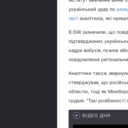
Інститут вивчення війни (
український удар по
резид
звіті
аналітиків, які назв
В ISW зазначили, що пові
підтверджених українських
кадри вибухів, пожеж або
повідомлення регіональн
Аналітики також звернули
стверджував, що російсь
областю, тоді як Мінобор
грудня. "Такі розбіжності
ВІДЕО ДНЯ