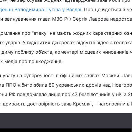
ISW) не зафіксував жодних підтверджень заяв Росії про 
енції Володимира Путіна у Валдаї.
Про це йдеться в ч
али звинувачення глави МЗС РФ Сергія Лаврова недосто
домлення про "атаку" не мають жодних характерних оз
 ударів. У відкритих джерелах відсутні відео з геолок
 диму поблизу об’єкта, коментарі місцевих чиновників 
их медіа про пошкодження.
 увагу на суперечності в офіційних заявах Москви. Лав
ка ППО нібито збила 89 українських дронів над Новгор
они РФ повідомляло лише про 47 безпілотників у ніч з 2
 підривають достовірність заяв Кремля", – наголосили в 