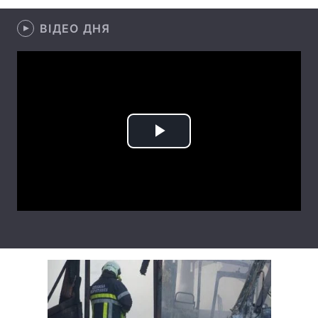
Лонгріди
ВІДЕО ДНЯ
Відео з Youtube
Статті
Інтерв'ю
Думки
Архів
Вакансії
Play
Контакти
Video
Послуги