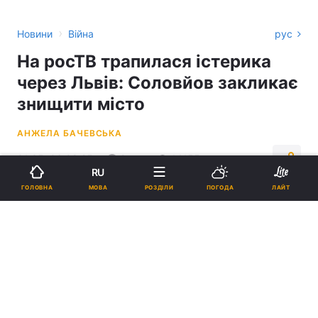
›
Новини
Війна
рус
На росТВ трапилася істерика
через Львів: Соловйов закликає
знищити місто
АНЖЕЛА БАЧЕВСЬКА
01:35, 06.08.25
2 хв.
14155
RU
МОВА
ГОЛОВНА
РОЗДІЛИ
ПОГОДА
ЛАЙТ
Підпишіться на нас в Google