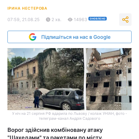
ІРИНА НЕСТЕРОВА
07:59, 21.08.25
2 хв.
14963
ОНОВЛЕНО
Підпишіться на нас в Google
У ніч на 21 серпня РФ вдарила по Львову / колаж УНІАН, фото -
телеграм-канал Андрія Садового
Ворог здійснив комбіновану атаку
"Шахедами" та ракетами по місту.