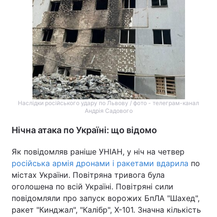
Наслідки російського удару по Львову / фото - телеграм-канал
Андрія Садового
Нічна атака по Україні: що відомо
Як повідомляв раніше УНІАН, у ніч на четвер
російська армія дронами і ракетами вдарила
по
містах України. Повітряна тривога була
оголошена по всій Україні. Повітряні сили
повідомляли про запуск ворожих БпЛА "Шахед",
ракет "Кинджал", "Калібр", Х-101. Значна кількість