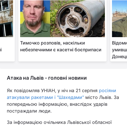
Тимочко розповів, наскільки
Відоми
і
небезпечними є касетні боєприпаси
умивши
Донец
Атака на Львів - головні новини
Як повідомляв УНІАН, у ніч на 21 серпня
росіяни
атакували ракетами і "Шахедами"
місто Львів. За
попередньою інформацією, внаслідок ударів
постраждали люди.
За інформацією очільника Львівської обласної