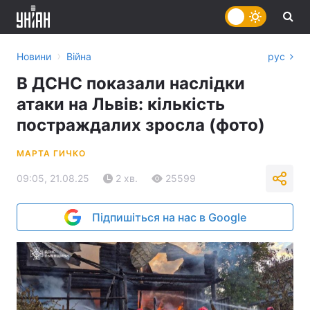
›
Новини
Війна
рус
В ДСНС показали наслідки
атаки на Львів: кількість
постраждалих зросла (фото)
МАРТА ГИЧКО
09:05, 21.08.25
2 хв.
25599
Підпишіться на нас в Google