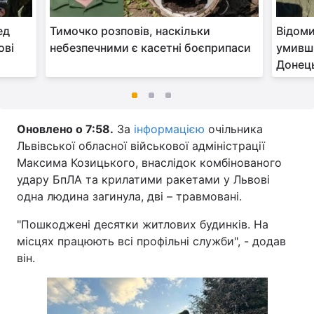
ед
Тимочко розповів, наскільки
Відоми
ові
небезпечними є касетні боєприпаси
умивши
Донец
Оновлено о 7:58.
За
інформацією
очільника
Львівської обласної військової адміністрації
Максима Козицького, внаслідок комбінованого
удару БпЛА та крилатими ракетами у Львові
одна людина загинула, дві – травмовані.
"Пошкоджені десятки житлових будинків. На
місцях працюють всі профільні служби", - додав
він.