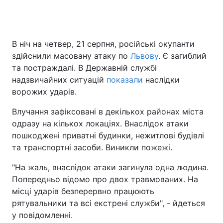
Головна
Війна
В ніч на четвер, 21 серпня, російські окупанти
здійснили масовану атаку по
Львову
. Є загиблий
Україна
Політика
та постраждалі. В Державній службі
надзвичайних ситуацій
показали
наслідки
Економіка
Світ
ворожих ударів.
Спорт
Наука
Влучання зафіксовані в декількох районах міста
одразу на кількох локаціях. Внаслідок атаки
Техно і зв'язок
Лайт
пошкоджені приватні будинки, нежитлові будівлі
та транспортні засоби. Виникли пожежі.
Зброя
Інциденти
"На жаль, внаслідок атаки загинула одна людина.
Здоров'я
Туризм
Попередньо відомо про двох травмованих. На
місці ударів безперервно працюють
Цікавинки
Погода
рятувальники та всі екстрені служби", - йдеться
у повідомленні.
Екологія
Регіони