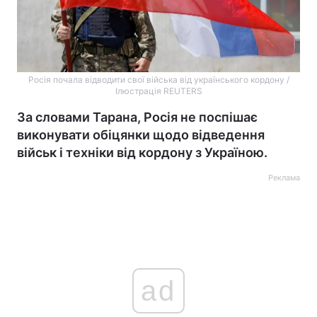
Росія почала відводити свої війська від українського кордону /
Ілюстрація REUTERS
За словами Тарана, Росія не поспішає
виконувати обіцянки щодо відведення
військ і техніки від кордону з Україною.
Реклама
ad