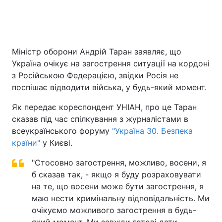
Головна
Війна
Міністр оборони Андрій Таран заявляє, що
Україна очікує на загострення ситуації на кордоні
Україна
Політика
з Російською Федерацією, звідки Росія не
Економіка
Світ
поспішає відводити війська, у будь-який момент.
Як передає кореспондент УНІАН, про це Таран
Спорт
Наука
сказав під час спілкування з журналістами в
Техно і зв'язок
Лайт
всеукраїнського форуму
"Україна 30. Безпека
країни"
у Києві.
Зброя
Інциденти
"Стосовно загострення, можливо, восени, я
Здоров'я
Туризм
б сказав так, - якщо я буду розраховувати
на те, що восени може бути загострення, я
Цікавинки
Погода
маю нести кримінальну відповідальність. Ми
очікуємо можливого загострення в будь-
Екологія
Регіони