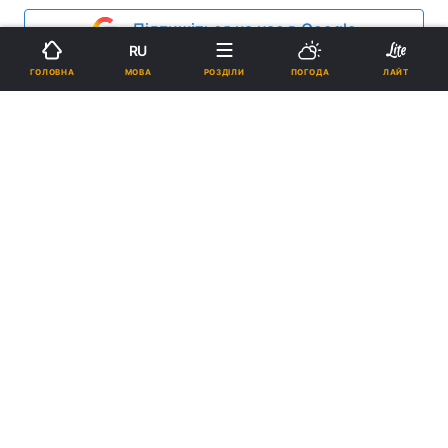
Підпишіться на нас в Google
RU
МОВА
ГОЛОВНА
РОЗДІЛИ
ПОГОДА
ЛАЙТ
facebook.com/10brygada
Терористи святкували "день республіки".
Реклама