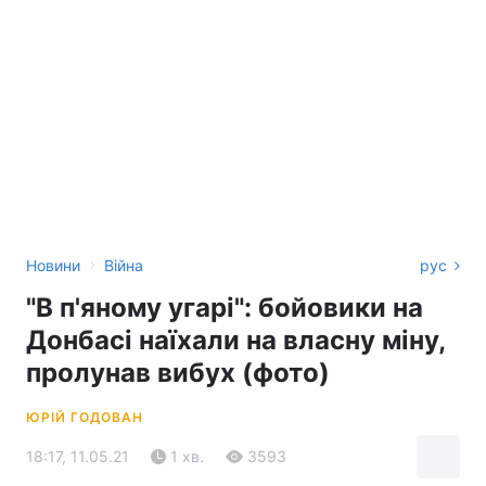
›
Новини
Війна
рус
"В п'яному угарі": бойовики на
Донбасі наїхали на власну міну,
пролунав вибух (фото)
ЮРІЙ ГОДОВАН
18:17, 11.05.21
1 хв.
3593