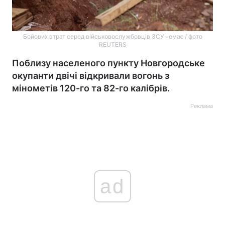
Бойових втрат серед військовослужбовців ЗCУ немає / фото
REUTERS
Поблизу населеного пункту Новгородське
окупанти двічі відкривали вогонь з
мінометів 120-го та 82-го калібрів.
Реклама
ad