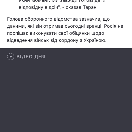
який момент. Ми завжди готові дати
відповідну відсіч", - сказав Таран.
Лонгріди
Голова оборонного відомства зазначив, що
даними, які він отримав сьогодні вранці, Росія не
Відео з Youtube
Статті
поспішає виконувати свої обіцянки щодо
відведення військ від кордону з Україною.
Інтерв'ю
Думки
Архів
Вакансії
ВІДЕО ДНЯ
Контакти
Послуги
Play
Video