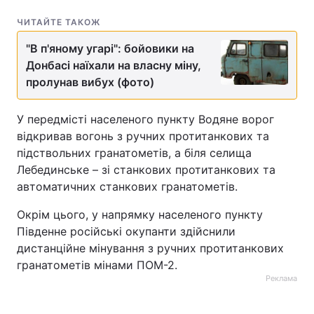
ЧИТАЙТЕ ТАКОЖ
"В п'яному угарі": бойовики на
Донбасі наїхали на власну міну,
пролунав вибух (фото)
У передмісті населеного пункту Водяне ворог
відкривав вогонь з ручних протитанкових та
підствольних гранатометів, а біля селища
Лебединське – зі станкових протитанкових та
автоматичних станкових гранатометів.
Окрім цього, у напрямку населеного пункту
Південне російські окупанти здійснили
дистанційне мінування з ручних протитанкових
гранатометів мінами ПОМ-2.
Реклама