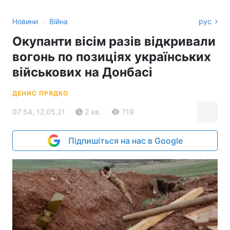
›
Новини
Війна
рус
Окупанти вісім разів відкривали
вогонь по позиціях українських
військових на Донбасі
ДЕНИС ПРЯДКО
07:54, 12.05.21
2 хв.
719
Підпишіться на нас в Google