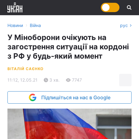
›
Новини
Війна
рус
У Міноборони очікують на
загострення ситуації на кордоні
з РФ у будь-який момент
ВІТАЛІЙ САЄНКО
11:12, 12.05.21
3 хв.
7747
Підпишіться на нас в Google