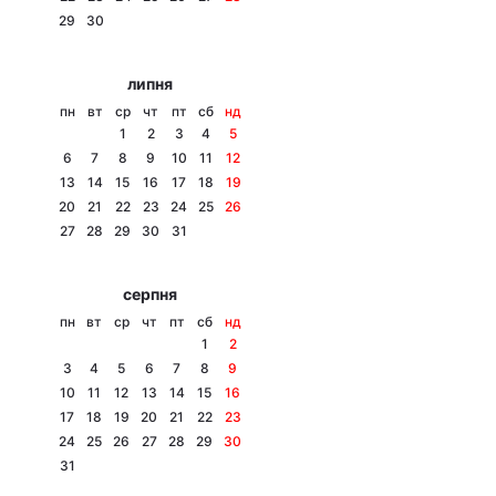
29
30
Лонгріди
липня
Відео з Youtube
Статті
пн
вт
ср
чт
пт
сб
нд
1
2
3
4
5
Інтерв'ю
Думки
6
7
8
9
10
11
12
13
14
15
16
17
18
19
Архів
Вакансії
20
21
22
23
24
25
26
27
28
29
30
31
Контакти
серпня
Послуги
пн
вт
ср
чт
пт
сб
нд
1
2
3
4
5
6
7
8
9
10
11
12
13
14
15
16
17
18
19
20
21
22
23
24
25
26
27
28
29
30
31