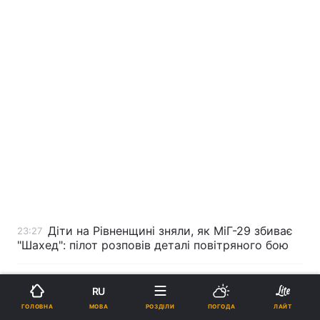
Діти на Рівненщині зняли, як МіГ-29 збиває
23:27
"Шахед": пілот розповів деталі повітряного бою
Чотири дати народження людей із
23:23
RU
вродженою мудрістю
МОВА
ГОЛОВНА
РОЗДІЛИ
ПОГОДА
ЛАЙТ