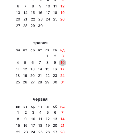
6
7
8
9
10
11
12
13
14
15
16
17
18
19
20
21
22
23
24
25
26
Головна
Війна
27
28
29
30
Україна
Політика
травня
пн
вт
ср
чт
пт
сб
нд
Економіка
Світ
1
2
3
4
5
6
7
8
9
10
Спорт
Наука
11
12
13
14
15
16
17
18
19
20
21
22
23
24
Техно і зв'язок
Лайт
25
26
27
28
29
30
31
Зброя
Інциденти
червня
Здоров'я
Туризм
пн
вт
ср
чт
пт
сб
нд
1
2
3
4
5
6
7
Цікавинки
Погода
8
9
10
11
12
13
14
15
16
17
18
19
20
21
Екологія
Регіони
22
23
24
25
26
27
28