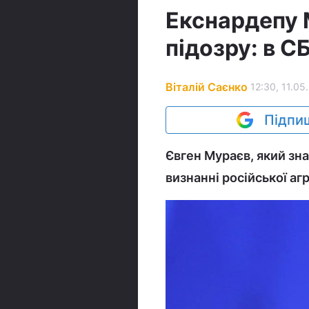
Екснардепу 
підозру: в С
Віталій Саєнко
12:30, 11.05
Підпиш
Євген Мураєв, який зна
визнанні російської агр