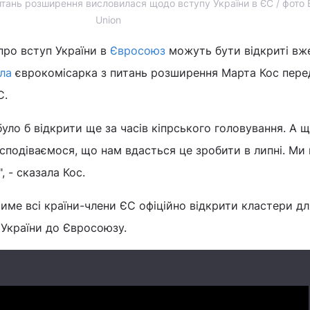
тань розширення висловилася щодо вступу України в ЄС / фото 
Union
про вступ України в
Євросоюз
можуть бути відкриті вж
ла
єврокомісарка з питань розширення Марта Кос пере
С.
ло б відкрити ще за часів кіпрського головування. А 
 сподіваємося, що нам вдасться це зробити в липні. Ми
, - сказала Кос.
име всі країни-члени ЄС офіційно відкрити кластери дл
 України до Євросоюзу.