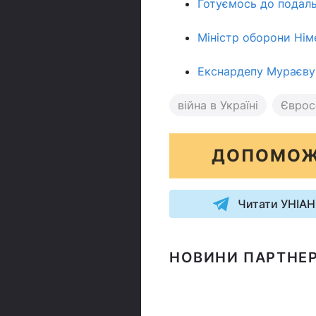
Готуємось до подаль
Міністр оборони Нім
Екснардепу Мураєву 
війна в Україні
Єврос
ДОПОМОЖ
Читати УНІАН
НОВИНИ ПАРТНЕР