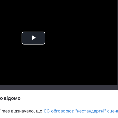
Play
Video
що відомо
Times відзначало, що
ЄС обговорює "нестандартні" сцена