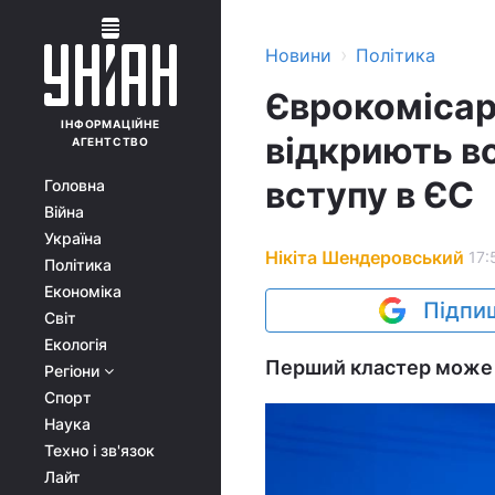
›
Новини
Політика
Єврокомісарк
ІНФОРМАЦІЙНЕ
відкриють в
АГЕНТСТВО
вступу в ЄС
Головна
Війна
Україна
Нікіта Шендеровський
17:
Політика
Економіка
Підпиш
Світ
Екологія
Перший кластер може б
Регіони
Спорт
Наука
Техно і зв'язок
Лайт