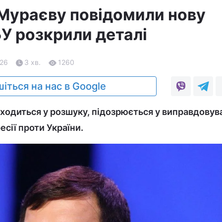
Мураєву повідомили нову
БУ розкрили деталі
.26
3 хв.
1260
іться на нас в Google
ходиться у розшуку, підозрюється у виправдовува
есії проти України.