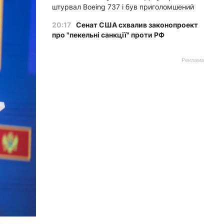
штурвал Boeing 737 і був приголомшений
20:17
Сенат США схвалив законопроект
про "пекельні санкції" проти РФ
Реклама