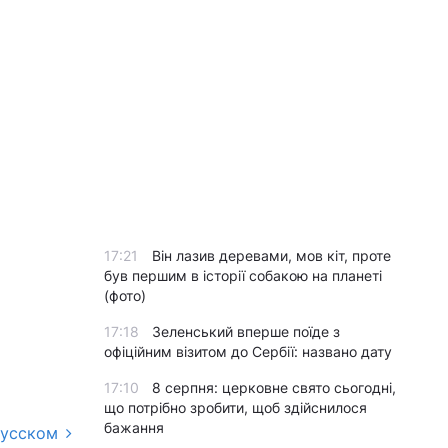
17:21
Він лазив деревами, мов кіт, проте
був першим в історії собакою на планеті
(фото)
17:18
Зеленський вперше поїде з
офіційним візитом до Сербії: названо дату
17:10
8 серпня: церковне свято сьогодні,
що потрібно зробити, щоб здійснилося
бажання
русском