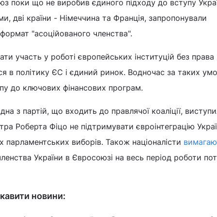
юз поки що не виробив єдиного підходу до вступу Укра
ми, дві країни - Німеччина та Франція, запропонували
 формат "асоційованого членства".
рати участь у роботі європейських інституцій без права
ся в політику ЄС і єдиний ринок. Водночас за таких ум
упу до ключових фінансових програм.
на з партій, що входить до правлячої коаліції, виступи
тра Роберта Фіцо не підтримувати євроінтеграцію Укра
 парламентських виборів. Також націоналісти
вимагаю
ленства України в Євросоюзі на весь період роботи по
кавити новини: