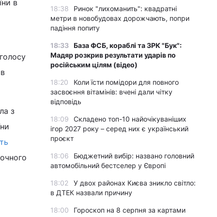
їни в
18:38
Ринок "лихоманить": квадратні
метри в новобудовах дорожчають, попри
падіння попиту
18:33
База ФСБ, кораблі та ЗРК "Бук":
Мадяр розкрив результати ударів по
 голосу
російським цілям (відео)
ов
18:20
Коли їсти помідори для повного
засвоєння вітамінів: вчені дали чітку
відповідь
ла з
18:09
Складено топ-10 найочікуваніших
їни
ігор 2027 року – серед них є український
проєкт
ть
18:06
Бюджетний вибір: названо головний
точного
автомобільний бестселер у Європі
18:02
У двох районах Києва зникло світло:
в ДТЕК назвали причину
18:00
Гороскоп на 8 серпня за картами