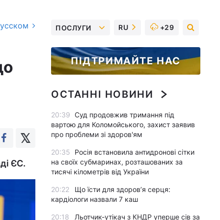
русском
RU
+29
ПОСЛУГИ
ПІДТРИМАЙТЕ НАС
до
ОСТАННІ НОВИНИ
20:39
Суд продовжив тримання під
вартою для Коломойського, захист заявив
про проблеми зі здоров'ям
20:35
Росія встановила антидронові сітки
на своїх субмаринах, розташованих за
ді ЄС.
тисячі кілометрів від України
20:22
Що їсти для здоров’я серця:
кардіологи назвали 7 каш
20:18
Льотчик-утікач з КНДР уперше сів за