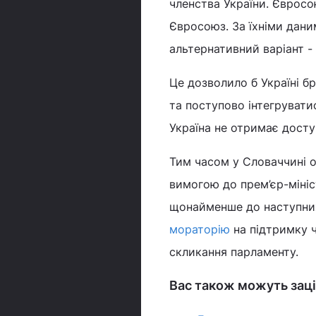
членства України. Євросо
Євросоюз. За їхніми дани
альтернативний варіант -
Це дозволило б Україні б
та поступово інтегрувати
Україна не отримає дост
Тим часом у Словаччині од
вимогою до прем’єр-мініс
щонайменше до наступних
мораторію
на підтримку ч
скликання парламенту.
Вас також можуть заці