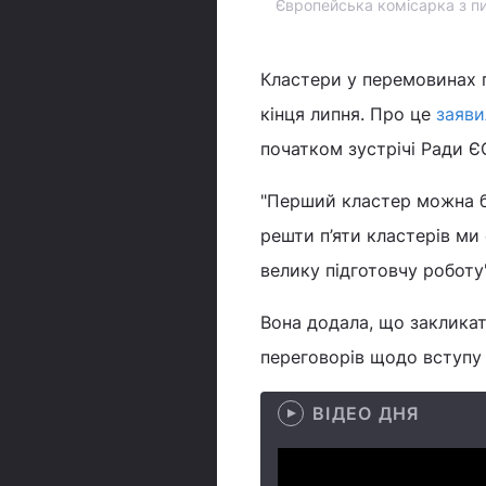
Європейська комісарка з пи
Кластери у перемовинах 
кінця липня. Про це
заяви
початком зустрічі Ради Є
"Перший кластер можна бу
решти п’яти кластерів ми
велику підготовчу роботу"
Вона додала, що закликат
переговорів щодо вступу
ВІДЕО ДНЯ