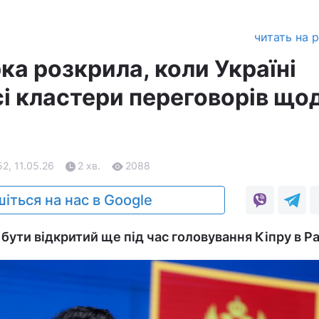
читать на 
а розкрила, коли Україні
сі кластери переговорів що
52, 11.05.26
2 хв.
2088
іться на нас в Google
ути відкритий ще під час головування Кіпру в Ра