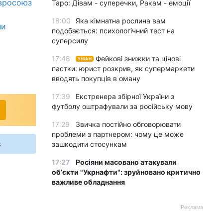
Євросоюз
Таро: Дівам - суперечки, Ракам - емоції
18:00
Яка кімнатна рослина вам
ни
подобається: психологічний тест на
суперсилу
17:48
Фейкові знижки та цінові
УНІАН
пастки: юрист розкрив, як супермаркети
вводять покупців в оману
17:39
Екстренера збірної України з
футболу оштрафували за російську мову
17:29
Звичка постійно обговорювати
проблеми з партнером: чому це може
s
зашкодити стосункам
17:27
Росіяни масовано атакували
обʼєкти "Укрнафти": зруйновано критично
важливе обладнання
Реклама