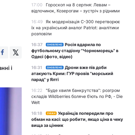
17:00
Гороскоп на 8 серпня: Левам –
відпочинок, Козерогам – зустріч з рідними
16:49
Як модернізація С-300 перетворює
їх на український аналог Patriot: аналітики
розповіли
16:37
Росія вдарила по
ОНОВЛЕНО
футбольному стадіону "Чорноморець" в
Одесі (фото, відео)
нні і
16:31
Дрони вже пів доби
ОНОВЛЕНО
атакують Крим: ГУР провів "морський
парад" у Ялті
16:22
"Буде хвиля банкрутства": розгром
складів Wildberries боляче бʼють по РФ, - Die
Welt
16:18
Українців попередили про
УНІАН
обман на касі: що робити, якщо ціна в чеку
вища за цінник