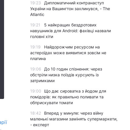
19:23
Дипломатичний контранаступ
України на Вашингтон захлинувся, - The
Atlantic
19:21
5 найкращих бездротових
навушників для Android: фахівці назвали
головні хіти
19:19
Найдорожчим ресурсом на
астероїдах може виявитися зовсім не
платина
19:06
До 10 годин спізнення: через
обстріли низка поїздів курсують із
затримками
19:00
Що дає сироватка з йодом для
помідорів: як правильно поливати та
обприскувати томати
18:42
Вперед у минуле: через війну
маленькі магазини замінять супермаркети,
рії
- експерт