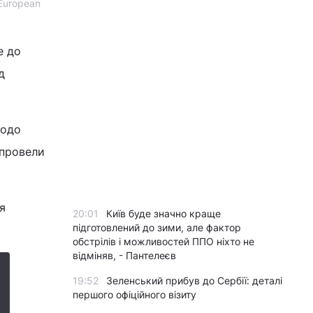
European
е до
д
щодо
 провели
я
20:01
Київ буде значно краще
підготовлений до зими, але фактор
обстрілів і можливостей ППО ніхто не
відміняв, - Пантелеєв
19:52
Зеленський прибув до Сербії: деталі
першого офіційного візиту