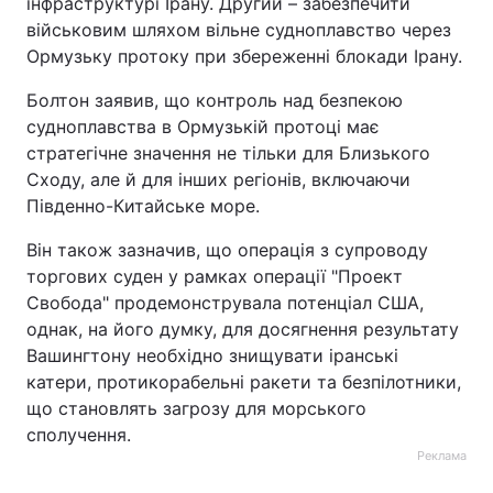
інфраструктурі Ірану. Другий – забезпечити
військовим шляхом вільне судноплавство через
Ормузьку протоку при збереженні блокади Ірану.
Болтон заявив, що контроль над безпекою
судноплавства в Ормузькій протоці має
стратегічне значення не тільки для Близького
Сходу, але й для інших регіонів, включаючи
Південно-Китайське море.
Він також зазначив, що операція з супроводу
торгових суден у рамках операції "Проект
Свобода" продемонструвала потенціал США,
однак, на його думку, для досягнення результату
Вашингтону необхідно знищувати іранські
катери, протикорабельні ракети та безпілотники,
що становлять загрозу для морського
сполучення.
Реклама