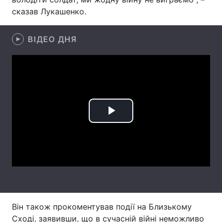
сказав Лукашенко.
Лонгріди
ВІДЕО ДНЯ
Відео з Youtube
Статті
Інтерв'ю
Думки
Архів
Вакансії
Контакти
Play
Послуги
Video
Він також прокоментував події на Близькому
Сході, заявивши, що в сучасній війні неможливо