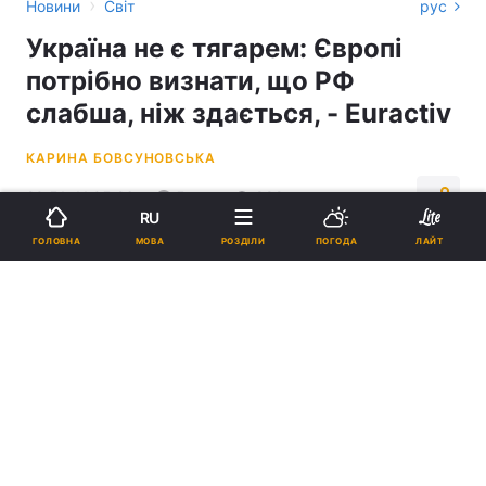
›
Новини
Світ
рус
Україна не є тягарем: Європі
потрібно визнати, що РФ
слабша, ніж здається, - Euractiv
КАРИНА БОВСУНОВСЬКА
20:51, 11.05.26
5 хв.
892
RU
МОВА
ГОЛОВНА
РОЗДІЛИ
ПОГОДА
ЛАЙТ
Підпишіться на нас в Google