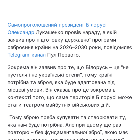
Самопроголошений президент Білорусі
Головна
Війна
Олександр
Лукашенко провів нараду, в якій
заявив про підготовку державної програми
Україна
Політика
озброєння країни на 2026–2030 роки, повідомляє
Telegram-канал
Економіка
Пул Первого.
Світ
Зокрема він заявив про те, що Білорусь – це "не
Спорт
Наука
пустеля і не українські степи", тому країні
потрібна та зброя, яка буде адаптована під
Техно і зв'язок
Лайт
місцеві умови. Він сказав про це зокрема в
Зброя
Інциденти
контексті того, що саме територія Білорусі може
стати театром майбутніх військових дій.
Здоров'я
Туризм
"Тому зброю треба купувати та створювати ту,
Цікавинки
Погода
яка нам буде потрібна. Але при цьому ще раз
повторю – без фундаментальної зброї, якою має
Екологія
Регіони
володіти солдат, ми жодну війну не виграємо", –