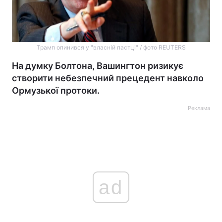
Трамп опинився у "власній пастці" / фото REUTERS
На думку Болтона, Вашингтон ризикує
створити небезпечний прецедент навколо
Ормузької протоки.
Реклама
ad