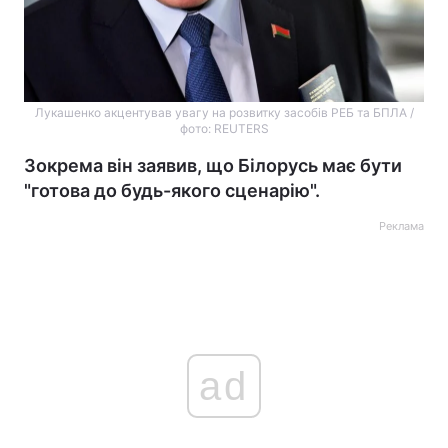
Лукашенко акцентував увагу на розвитку засобів РЕБ та БПЛА /
фото: REUTERS
Зокрема він заявив, що Білорусь має бути
"готова до будь-якого сценарію".
Реклама
ad