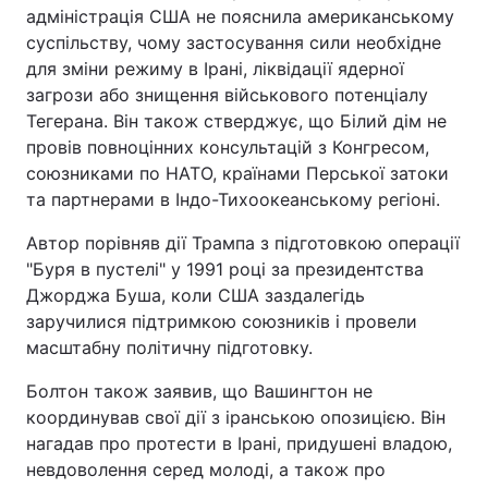
адміністрація США не пояснила американському
суспільству, чому застосування сили необхідне
для зміни режиму в Ірані, ліквідації ядерної
загрози або знищення військового потенціалу
Тегерана. Він також стверджує, що Білий дім не
провів повноцінних консультацій з Конгресом,
союзниками по НАТО, країнами Перської затоки
та партнерами в Індо-Тихоокеанському регіоні.
Автор порівняв дії Трампа з підготовкою операції
"Буря в пустелі" у 1991 році за президентства
Джорджа Буша, коли США заздалегідь
заручилися підтримкою союзників і провели
масштабну політичну підготовку.
Болтон також заявив, що Вашингтон не
координував свої дії з іранською опозицією. Він
нагадав про протести в Ірані, придушені владою,
невдоволення серед молоді, а також про