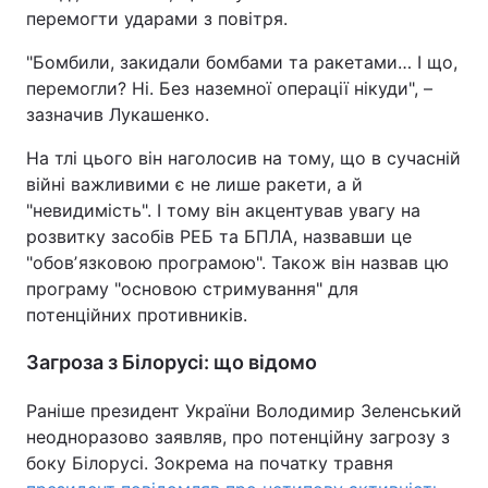
перемогти ударами з повітря.
Тема оформлення
"Бомбили, закидали бомбами та ракетами… І що,
перемогли? Ні. Без наземної операції нікуди", –
зазначив Лукашенко.
На тлі цього він наголосив на тому, що в сучасній
війні важливими є не лише ракети, а й
"невидимість". І тому він акцентував увагу на
розвитку засобів РЕБ та БПЛА, назвавши це
"обовʼязковою програмою". Також він назвав цю
програму "основою стримування" для
потенційних противників.
Загроза з Білорусі: що відомо
Раніше президент України Володимир Зеленський
неодноразово заявляв, про потенційну загрозу з
боку Білорусі. Зокрема на початку травня