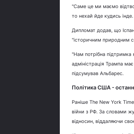
"Саме це ми маємо відтво
то нехай йде кудись інде.
Дипломат додав, що Іспані
"історичним природним 
"Нам потрібна підтримка 
адміністрація Трампа має 
підсумував Альбарес.
Політика США - останн
Раніше The New York Tim
війни з РФ. За словами ж
відносин, віддаляючи сво