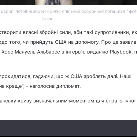
Європі потрібні збройні сили, спільний оборонний потенціал / фо
Union
ворити власні збройні сили, аби такі супротивники, я
одо того, чи прийдуть США на допомогу. Про це заявив
ї Хосе Мануель Альбарес в інтерв’ю виданню Playbook, 
рокидатися, гадаючи, що ж США зроблять далі. Наші
а краще", - наголосив дипломат.
ранську кризу визначальним моментом для стратегічної