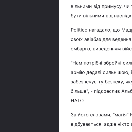
вільними від примусу, чи 
бути вільними від наслідкі
Politico нагадало, що Ма
своїх авіабаз для ведення
ембарго, виведенням війс
"Нам потрібні збройні си
армію дедалі сильнішою, 
забезпечує ту безпеку, я
більше", - підкреслив Аль
НАТО.
За його словами, "магія" 
відбувається, адже ніхто