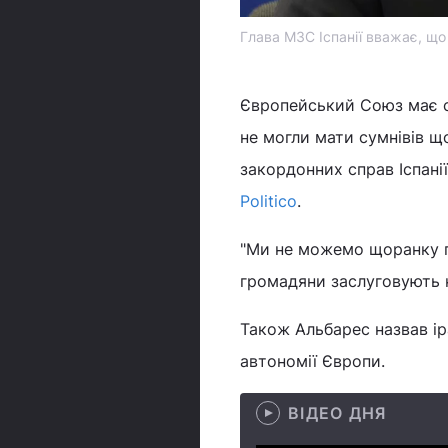
Глава МЗС Іспанії вважає, що 
Європейський Союз має ст
не могли мати сумнівів щ
закордонних справ Іспані
Politico
.
"Ми не можемо щоранку п
громадяни заслуговують н
Також Альбарес назвав і
автономії Європи.
ВІДЕО ДНЯ