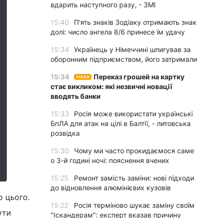
вдарить наступного разу, - ЗМІ
15:40
П’ять знаків Зодіаку отримають знак
долі: число ангела 8/6 принесе їм удачу
15:34
Українець у Німеччині шпигував за
оборонним підприємством, його затримали
15:34
Переказ грошей на картку
УНІАН
стає викликом: які незвичні новації
вводять банки
15:33
Росія може використати українські
БпЛА для атак на цілі в Балтії, - литовська
розвідка
15:30
Чому ми часто прокидаємося саме
о 3-й годині ночі: пояснення вчених
15:25
Ремонт замість заміни: нові підходи
до відновлення алюмінієвих кузовів
о цього.
15:22
Росія терміново шукає заміну своїм
ути
"Іскандерам": експерт вказав причину