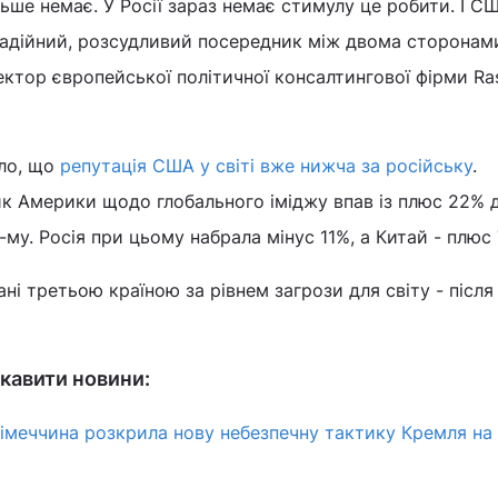
льше немає. У Росії зараз немає стимулу це робити. І С
адійний, розсудливий посередник між двома сторонами
ктор європейської політичної консалтингової фірми R
ло, що
репутація США у світі вже нижча за російську
.
ик Америки щодо глобального іміджу впав із плюс 22% 
му. Росія при цьому набрала мінус 11%, а Китай - плюс
ні третьою країною за рівнем загрози для світу - після 
кавити новини:
 Німеччина розкрила нову небезпечну тактику Кремля на 