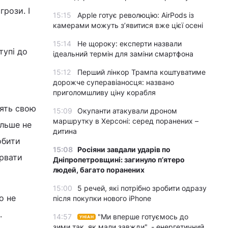
грози. І
15:15
Apple готує революцію: AirPods із
камерами можуть з’явитися вже цієї осені
15:14
Не щороку: експерти назвали
тупі до
ідеальний термін для заміни смартфона
15:12
Перший лінкор Трампа коштуватиме
дорожче суперавіаносця: названо
приголомшливу ціну корабля
лять свою
15:09
Окупанти атакували дроном
маршрутку в Херсоні: серед поранених –
ільше не
дитина
обити
15:08
Росіяни завдали ударів по
ірвати
Дніпропетровщині: загинуло пʼятеро
людей, багато поранених
15:00
5 речей, які потрібно зробити одразу
о не
після покупки нового iPhone
.
14:57
"Ми вперше готуємось до
УНІАН
зими так, як мали завжди", - енергетичний