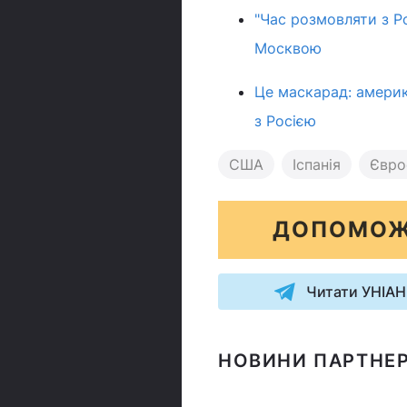
"Час розмовляти з Р
Москвою
Це маскарад: америк
з Росією
США
Іспанія
Євро
ДОПОМОЖ
Читати УНІАН
НОВИНИ ПАРТНЕР