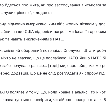
то йдеться про мита, чи про застосування військової за
в чужих рішень", - додав він.
дрид відмовив американським військовим літакам у дос
 війни, на що США відповіли погрозами Іспанії торговим
ьк та навіть виключенням з НАТО.
ли, спільний оборонний потенціал. Сполучені Штати роб
і ніхто не вважає, що це послаблює НАТО. Якщо НАТО б
ку забезпечувало раніше… [тоді] ми, європейці, маємо р
барес, додавши, що це не слід розглядати як спробу під
НАТО полягає у тому, що, коли країна в альянсі, то нічог
 не наважується перевірити, чи дійсно спрацює стаття 5