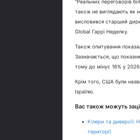
"Реальних переговорів бі
також не виглядають як н
висловився старший дире
Global Гаррі Неделку.
Також опитування показа
Зазначається, що показн
тому до мінус 16% у 2026-
Крім того, США були назва
Ізраїлю.
Вас також можуть заці
Кілери та диверсії:
території