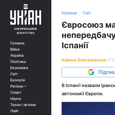
›
Новини
Світ
Євросоюз ма
ІНФОРМАЦІЙНЕ
непередбачу
АГЕНТСТВО
Іспанії
Головна
Війна
Україна
Карина Бовсуновська
17:0
Політика
Економіка
Підпиш
Світ
Екологія
В Іспанії назвали іран
Регіони
Спорт
автономії Європи.
Наука
Техно і зв'язок
Лайт