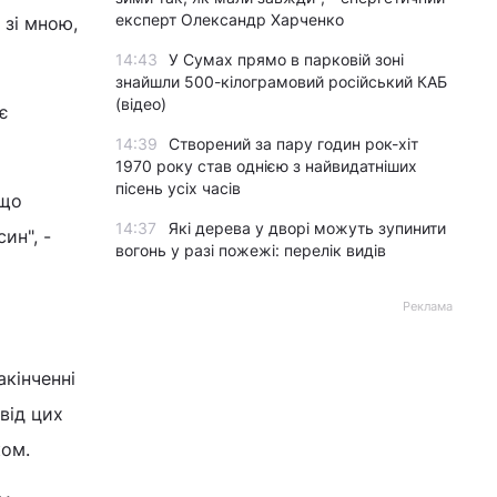
експерт Олександр Харченко
 зі мною,
14:43
У Сумах прямо в парковій зоні
знайшли 500-кілограмовий російський КАБ
(відео)
є
14:39
Створений за пару годин рок-хіт
1970 року став однією з найвидатніших
пісень усіх часів
 що
14:37
Які дерева у дворі можуть зупинити
ин", -
вогонь у разі пожежі: перелік видів
Реклама
акінченні
від цих
ком.