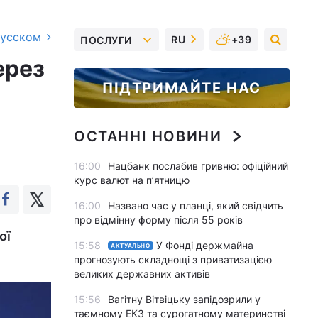
русском
RU
+39
ПОСЛУГИ
ерез
ПІДТРИМАЙТЕ НАС
ОСТАННІ НОВИНИ
16:00
Нацбанк послабив гривню: офіційний
курс валют на п’ятницю
16:00
Названо час у планці, який свідчить
про відмінну форму після 55 років
ої
15:58
У Фонді держмайна
АКТУАЛЬНО
прогнозують складнощі з приватизацією
великих державних активів
15:56
Вагітну Вітвіцьку запідозрили у
таємному ЕКЗ та сурогатному материнстві