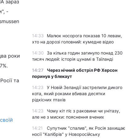
ША зараз
", -
asmussen
14:33
Малюк носорога показав 10 левам,
хто на дорозі головний: кумедне відео
14:30
За кілька годин загинуло понад 230
два роки
тисяч людей: історія цунамі в Таїланді
 7%.
14:27
Через нічний обстріл РФ Херсон
поринув у блекаут
Росії та
14:23
У Новій Зеландії застрелили дикого
кота, який роками вбивав десятки
рідкісних птахів
14:23
Чому кіт п’є з раковини чи унітазу,
але не з миски: пояснення вчених
своїй
14:21
Супутник "спалив", як Росія захищає
носії "Калібрів" у Новоросійську