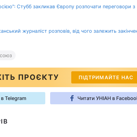
осією": Стубб закликав Європу розпочати переговори з
анський журналіст розповів, від чого залежить закінче
союз
ІТЬ ПРОЄКТУ
ПІДТРИМАЙТЕ НАС
 в Telegram
Читати УНІАН в Faceboo
ІВ