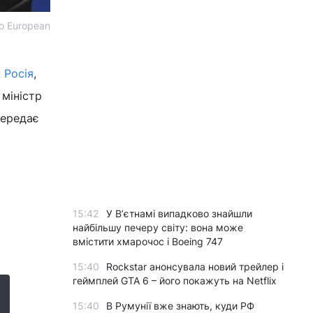
то European
к
Росія
,
 міністр
передає
15:42
У Вʼєтнамі випадково знайшли
найбільшу печеру світу: вона може
вмістити хмарочос і Boeing 747
15:40
Rockstar анонсувала новий трейлер і
геймплей GTA 6 – його покажуть на Netflix
15:40
В Румунії вже знають, куди РФ