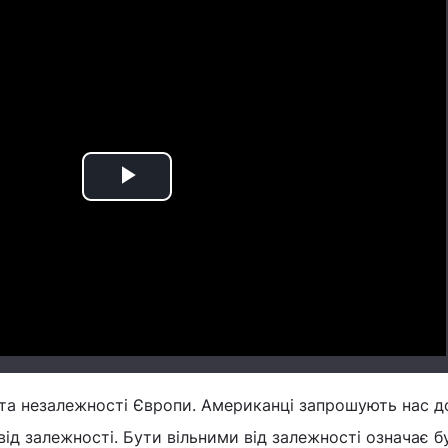
Play
Video
та незалежності Європи. Американці запрошують нас д
ід залежності. Бути вільними від залежності означає б