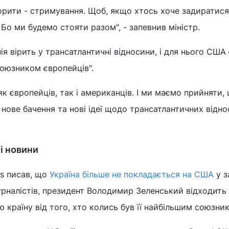
рити - стримування. Щоб, якщо хтось хоче задиратися
 Бо ми будемо стояти разом", - запевнив міністр.
я вірить у трансатлантичні відносини, і для нього США 
союзником європейців".
як європейців, так і американців. І ми маємо прийняти,
нове бачення та нові ідеї щодо трансатлантичних віднос
і новини
es писав, що
Україна більше не покладається на США
у з
урналістів, президент Володимир Зеленський відходить 
ю країну від того, хто колись був її найбільшим союзни