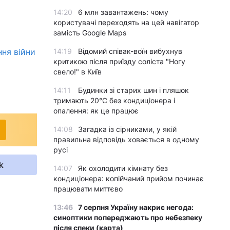
14:20
6 млн завантажень: чому
користувачі переходять на цей навігатор
замість Google Maps
ння війни
14:19
Відомий співак-воїн вибухнув
критикою після приїзду соліста "Ногу
свело!" в Київ
14:11
Будинки зі старих шин і пляшок
тримають 20°C без кондиціонера і
опалення: як це працює
14:08
Загадка із сірниками, у якій
правильна відповідь ховається в одному
русі
k
14:07
Як охолодити кімнату без
кондиціонера: копійчаний прийом починає
працювати миттєво
13:46
7 серпня Україну накриє негода:
синоптики попереджають про небезпеку
після спеки (карта)