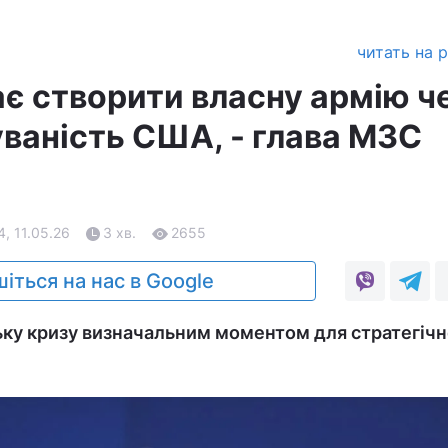
читать на 
є створити власну армію ч
ваність США, - глава МЗС
4, 11.05.26
3 хв.
2655
іться на нас в Google
ську кризу визначальним моментом для стратегічн