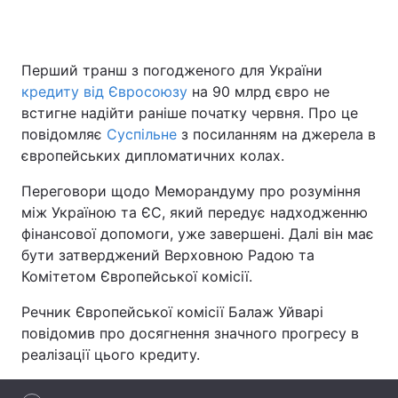
Перший транш з погодженого для України
Головна
Війна
кредиту від Євросоюзу
на 90 млрд євро не
встигне надійти раніше початку червня. Про це
Україна
Політика
повідомляє
Суспільне
з посиланням на джерела в
європейських дипломатичних колах.
Економіка
Світ
Переговори щодо Меморандуму про розуміння
Спорт
Наука
між Україною та ЄС, який передує надходженню
фінансової допомоги, уже завершені. Далі він має
Техно і зв'язок
Лайт
бути затверджений Верховною Радою та
Зброя
Інциденти
Комітетом Європейської комісії.
Речник Європейської комісії Балаж Уйварі
Здоров'я
Туризм
повідомив про досягнення значного прогресу в
Цікавинки
Погода
реалізації цього кредиту.
Екологія
Регіони