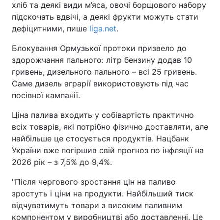
хліб та деякі види м’яса, овочі борщового набору
підскочать вдвічі, а деякі фрукти можуть стати
дефіцитними, пише
liga.net
.
Блокування Ормузької протоки призвело до
здорожчання пального: літр бензину додав 10
гривень, дизельного пального – всі 25 гривень.
Саме дизель аграрії використовують під час
посівної кампанії.
Ціна палива входить у собівартість практично
всіх товарів, які потрібно фізично доставляти, але
найбільше це стосується продуктів. Нацбанк
України вже погіршив свій прогноз по інфляції на
2026 рік – з 7,5% до 9,4%.
"Після чергового зростання цін на паливо
зростуть і ціни на продукти. Найбільший тиск
відчуватимуть товари з високим паливним
компонентом у виробництві або доставленні. Це