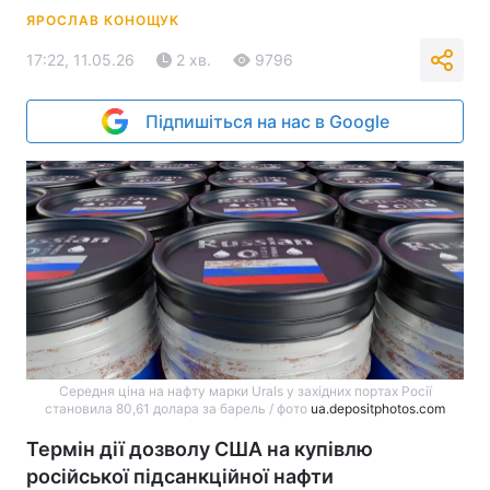
ЯРОСЛАВ КОНОЩУК
17:22, 11.05.26
2 хв.
9796
Підпишіться на нас в Google
Середня ціна на нафту марки Urals у західних портах Росії
становила 80,61 долара за барель / фото
ua.depositphotos.com
Термін дії дозволу США на купівлю
російської підсанкційної нафти