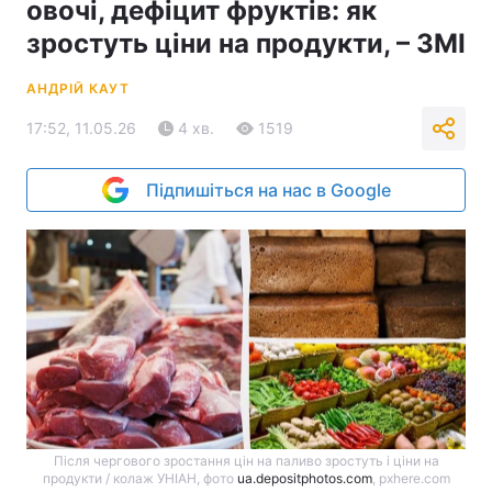
овочі, дефіцит фруктів: як
зростуть ціни на продукти, – ЗМІ
АНДРІЙ КАУТ
17:52, 11.05.26
4 хв.
1519
Підпишіться на нас в Google
Після чергового зростання цін на паливо зростуть і ціни на
продукти / колаж УНІАН, фото
ua.depositphotos.com
, pxhere.com