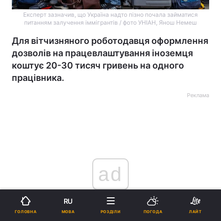
Експерт зазначив, що Україна надто пізно почала займатися
питанням залучення іммігрантів / фото УНІАН, Янош Немеш
Для вітчизняного роботодавця оформлення
дозволів на працевлаштування іноземця
коштує 20-30 тисяч гривень на одного
працівника.
Реклама
ad
RU
МОВА
ГОЛОВНА
РОЗДІЛИ
ПОГОДА
ЛАЙТ