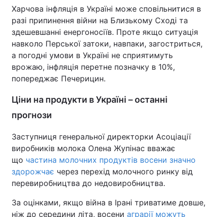
Харчова інфляція в Україні може сповільнитися в
разі припинення війни на Близькому Сході та
здешевшанні енергоносіїв. Проте якщо ситуація
навколо Перської затоки, навпаки, загостриться,
а погодні умови в Україні не сприятимуть
врожаю, інфляція перетне позначку в 10%,
попереджає Печерицин.
Ціни на продукти в Україні – останні
прогнози
Заступниця генеральної директорки Асоціації
виробників молока Олена Жупінас вважає
що
частина молочних продуктів восени значно
здорожчає
через перехід молочного ринку від
перевиробництва до недовиробництва.
За оцінками, якщо війна в Ірані триватиме довше,
ніж до середини літа, восени
аграрії можуть