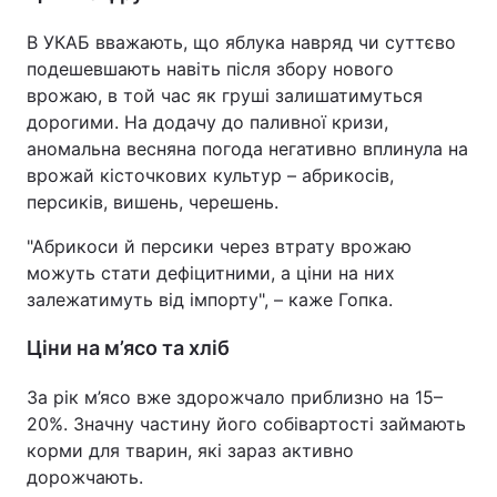
В УКАБ вважають, що яблука навряд чи суттєво
подешевшають навіть після збору нового
врожаю, в той час як груші залишатимуться
дорогими. На додачу до паливної кризи,
аномальна весняна погода негативно вплинула на
врожай кісточкових культур – абрикосів,
персиків, вишень, черешень.
"Абрикоси й персики через втрату врожаю
можуть стати дефіцитними, а ціни на них
залежатимуть від імпорту", – каже Гопка.
Ціни на м’ясо та хліб
За рік м’ясо вже здорожчало приблизно на 15–
20%. Значну частину його собівартості займають
корми для тварин, які зараз активно
дорожчають.