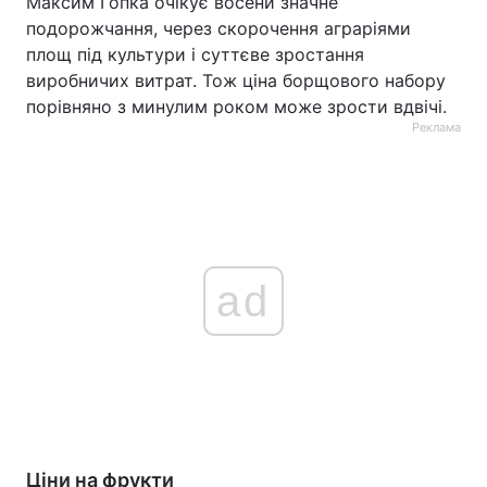
Максим Гопка очікує восени значне
подорожчання, через скорочення аграріями
площ під культури і суттєве зростання
виробничих витрат. Тож ціна борщового набору
порівняно з минулим роком може зрости вдвічі.
Реклама
ad
Ціни на фрукти