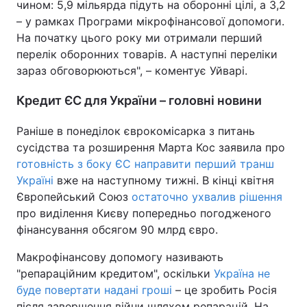
чином: 5,9 мільярда підуть на оборонні цілі, а 3,2
– у рамках Програми мікрофінансової допомоги.
Тема оформлення
На початку цього року ми отримали перший
перелік оборонних товарів. А наступні переліки
зараз обговорюються", – коментує Уйварі.
Кредит ЄС для України – головні новини
Раніше в понеділок єврокомісарка з питань
сусідства та розширення Марта Кос заявила про
готовність з боку ЄС направити перший транш
Україні
вже на наступному тижні. В кінці квітня
Європейський Союз
остаточно ухвалив рішення
про виділення Києву попередньо погодженого
фінансування обсягом 90 млрд євро.
Макрофінансову допомогу називають
"репараційним кредитом", оскільки
Україна не
буде повертати надані гроші
– це зробить Росія
після завершення війни шляхом репарацій. На