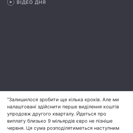
ВІДЕО ДНЯ
Лонгріди
Відео з Youtube
Статті
Інтерв'ю
Думки
Архів
Вакансії
Контакти
Послуги
"Залишилося зробити ще кілька кроків. Але ми
налаштовані здійснити перше виділення коштів
упродовж другого кварталу. Йдеться про
виплату близько 9 мільярдів євро не пізніше
червня. Ця сума розподілятиметься наступним