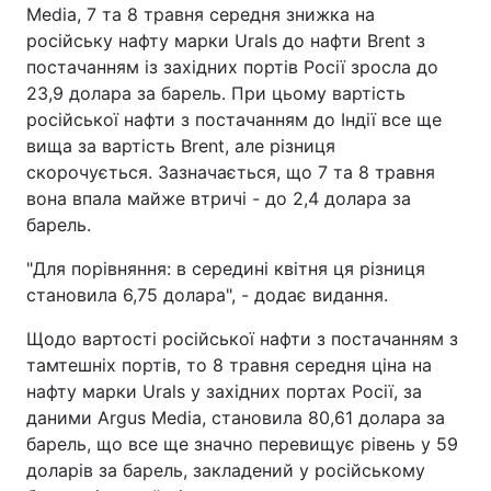
Media, 7 та 8 травня середня знижка на
російську нафту марки Urals до нафти Brent з
постачанням із західних портів Росії зросла до
23,9 долара за барель. При цьому вартість
російської нафти з постачанням до Індії все ще
вища за вартість Brent, але різниця
скорочується. Зазначається, що 7 та 8 травня
вона впала майже втричі - до 2,4 долара за
барель.
"Для порівняння: в середині квітня ця різниця
становила 6,75 долара", - додає видання.
Щодо вартості російської нафти з постачанням з
тамтешніх портів, то 8 травня середня ціна на
нафту марки Urals у західних портах Росії, за
даними Argus Media, становила 80,61 долара за
барель, що все ще значно перевищує рівень у 59
доларів за барель, закладений у російському