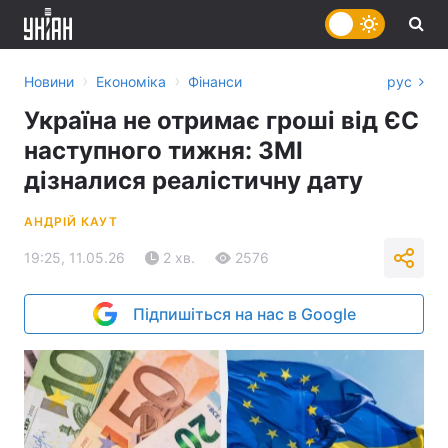
›
›
Новини
Економіка
Фінанси
рус
Україна не отримає гроші від ЄС
наступного тижня: ЗМІ
дізналися реалістичну дату
АНДРІЙ КАУТ
19:25, 11.05.26
2 хв.
2576
Підпишіться на нас в Google