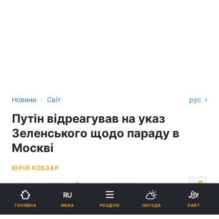
›
Новини
Світ
рус
Путін відреагував на указ
Зеленського щодо параду в
Москві
ЮРІЙ КОБЗАР
22:34, 09.05.26
2 хв.
18832
RU
МОВА
ГОЛОВНА
РОЗДІЛИ
ПОГОДА
ЛАЙТ
Підпишіться на нас в Google