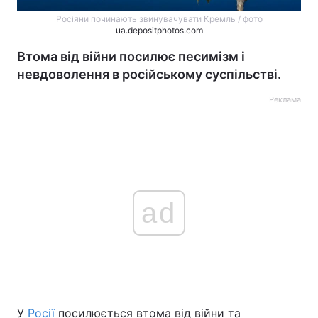
Росіяни починають звинувачувати Кремль / фото
ua.depositphotos.com
Втома від війни посилює песимізм і
невдоволення в російському суспільстві.
Реклама
ad
У
Росії
посилюється втома від війни та