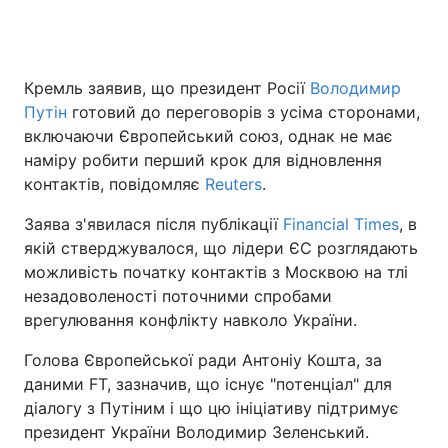
Головна
Війна
Кремль заявив, що президент Росії
Володимир
Путін
готовий до переговорів з усіма сторонами,
Україна
Політика
включаючи Європейський союз, однак не має
наміру робити перший крок для відновлення
Економіка
Світ
контактів, повідомляє
Reuters
.
Спорт
Наука
Заява з'явилася після публікації
Financial Times
, в
якій стверджувалося, що лідери ЄС розглядають
Техно і зв'язок
Лайт
можливість початку контактів з Москвою на тлі
незадоволеності поточними спробами
Зброя
Інциденти
врегулювання конфлікту навколо України.
Здоров'я
Туризм
Голова Європейської ради Антоніу Кошта, за
даними FT, зазначив, що існує "потенціал" для
Цікавинки
Погода
діалогу з Путіним і що цю ініціативу підтримує
президент України Володимир Зеленський.
Екологія
Регіони