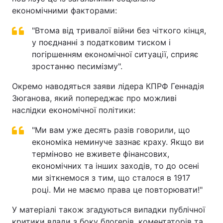
економічними факторами:
"Втома від тривалої війни без чіткого кінця,
у поєднанні з податковим тиском і
погіршенням економічної ситуації, сприяє
зростанню песимізму".
Окремо наводяться заяви лідера КПРФ Геннадія
Зюганова, який попереджає про можливі
наслідки економічної політики:
"Ми вам уже десять разів говорили, що
економіка неминуче зазнає краху. Якщо ви
терміново не вживете фінансових,
економічних та інших заходів, то до осені
ми зіткнемося з тим, що сталося в 1917
році. Ми не маємо права це повторювати!"
У матеріалі також згадуються випадки публічної
критики влади з боку блогерів, коментаторів та