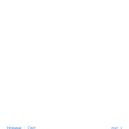
›
Новини
Світ
рус