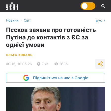
›
Новини
Світ
рус
Пєсков заявив про готовність
Путіна до контактів з ЄС за
однієї умови
ОЛЬГА КОВАЛЬ
00:15, 10.05.26
2 хв.
2685
Підпишіться на нас в Google