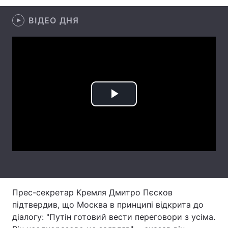
Лонгріди
ВІДЕО ДНЯ
Відео з Youtube
Статті
Інтерв'ю
Думки
Архів
Вакансії
Play
Контакти
Video
Послуги
Прес-секретар Кремля Дмитро Пєсков
підтвердив, що Москва в принципі відкрита до
діалогу: "Путін готовий вести переговори з усіма.