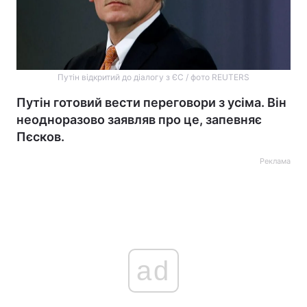
Путін відкритий до діалогу з ЄС / фото REUTERS
Путін готовий вести переговори з усіма. Він
неодноразово заявляв про це, запевняє
Пєсков.
Реклама
ad