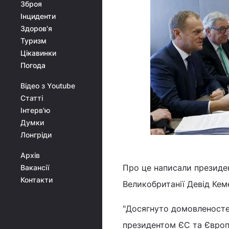
Зброя
Інциденти
Здоров'я
Туризм
Цікавинки
Погода
Відео з Youtube
Статті
Інтерв'ю
Думки
Лонгріди
Архів
Про це написали президен
Вакансії
Контакти
Великобританії Девід Кеме
"Досягнуто домовленостей
президентом ЄС та Європ