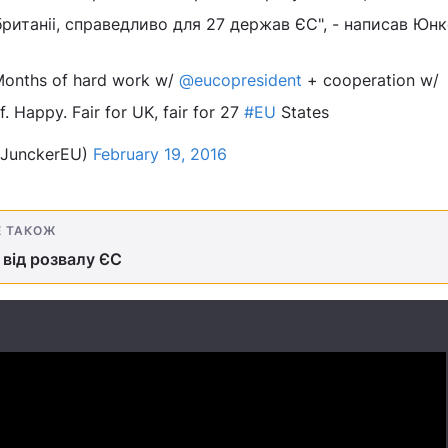
итаніі, справедливо для 27 держав ЄС", - написав Юнк
Months of hard work w/
@eucopresident
+ cooperation w/
f. Happy. Fair for UK, fair for 27
#EU
States
@JunckerEU)
February 19, 2016
Е ТАКОЖ
 від розвалу ЄС