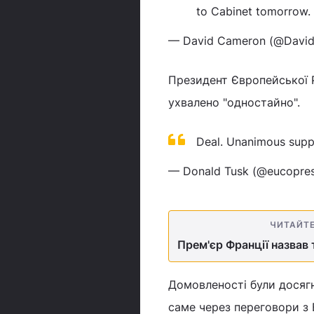
to Cabinet tomorrow. 
— David Cameron (@Davi
Президент Європейської Р
ухвалено "одностайно".
Deal. Unanimous supp
— Donald Tusk (@eucopres
ЧИТАЙТ
Прем'єр Франції назвав
Домовленості були досягн
саме через переговори з