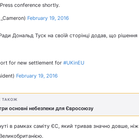
Press conference shortly.
d_Cameron)
February 19, 2016
ади Дональд Туск на своїй сторінці додав, що рішення
ort for new settlement for
#UKinEU
ident)
February 19, 2016
Е ТАКОЖ
 три основні небезпеки для Євросоюзу
уті в рамках саміту ЄС, який тривав значно довше, ніж 
 Великобританією.