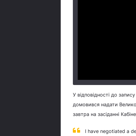
У відповідності до запис
домовився надати Великоб
завтра на засіданні Кабіне
I have negotiated a de