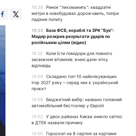
18:38
Ринок "лихоманить": квадратні
метри в новобудовах дорожчають, попри
падіння попиту
18:33
База ФСБ, кораблі та ЗРК "Бук":
Мадяр розкрив результати ударів по
російським цілям (відео)
18:20
Коли їсти помідори для повного
засвоєння вітамінів: вчені дали чітку
відповідь
18:09
Складено топ-10 найочікуваніших
ігор 2027 року – серед них є український
проєкт
18:06
Бюджетний вибір: названо головний
автомобільний бестселер у Європі
18:02
У двох районах Києва зникло світло:
в ДТЕК назвали причину
18:00
Гороскоп на 8 серпня за картами