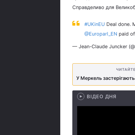
Справделиво для Великобр
#UKinEU
Deal done. 
@Europarl_EN
paid of
— Jean-Claude Juncker (
ЧИТАЙТ
У Меркель застерігають
ВІДЕО ДНЯ