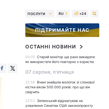
RU
+24
ПОСЛУГИ
ПІДТРИМАЙТЕ НАС
ОСТАННІ НОВИНИ
00:05
Старий монітор ще рано викидати:
як використати його повторно з користю
07 серпня, п'ятниця
23:58
Вчені знайшли молоток зі слонової
кістки віком 500 000 років: про що він
свідчить
23:53
Зеленський відреагував на
ухвалення Сенатом США законопроєкту