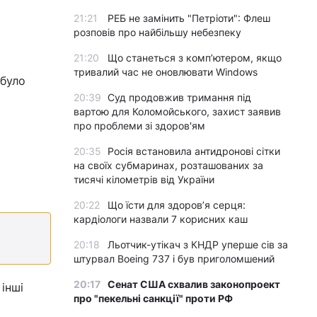
21:21
РЕБ не замінить "Петріоти": Флеш
розповів про найбільшу небезпеку
21:20
Що станеться з комп’ютером, якщо
тривалий час не оновлювати Windows
 було
20:39
Суд продовжив тримання під
вартою для Коломойського, захист заявив
про проблеми зі здоров'ям
20:35
Росія встановила антидронові сітки
на своїх субмаринах, розташованих за
тисячі кілометрів від України
20:22
Що їсти для здоров’я серця:
кардіологи назвали 7 корисних каш
20:18
Льотчик-утікач з КНДР уперше сів за
штурвал Boeing 737 і був приголомшений
20:17
Сенат США схвалив законопроект
інші
про "пекельні санкції" проти РФ