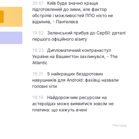
20:01
Київ буде значно краще
підготовлений до зими, але фактор
обстрілів і можливостей ППО ніхто не
відміняв, - Пантелеєв
19:52
Зеленський прибув до Сербії: деталі
першого офіційного візиту
19:23
Дипломатичний контранаступ
України на Вашингтон захлинувся, - The
Atlantic
19:21
5 найкращих бездротових
навушників для Android: фахівці назвали
головні хіти
19:19
Найдорожчим ресурсом на
астероїдах може виявитися зовсім не
платина: що кажуть вчені
Реклама