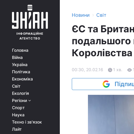
›
Новини
Світ
ЄС та Брита
ІНФОРМАЦІЙНЕ
подальшого 
АГЕНТСТВО
Королівства 
Головна
Війна
Україна
00:30, 20.02.16
1 хв.
Політика
Економіка
Підпиш
Світ
Екологія
Регіони
Спорт
Наука
Техно і зв'язок
Лайт