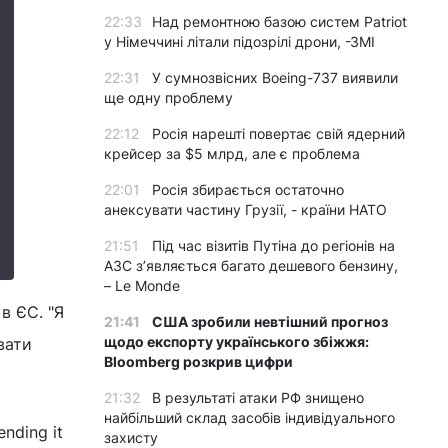
22:33
Над ремонтною базою систем Patriot
у Німеччині літали підозрілі дрони, -ЗМІ
22:31
У сумнозвісних Boeing-737 виявили
ще одну проблему
22:12
Росія нарешті повертає свій ядерний
крейсер за $5 млрд, але є проблема
22:01
Росія збирається остаточно
анексувати частину Грузії, - країни НАТО
21:51
Під час візитів Путіна до регіонів на
АЗС з’являється багато дешевого бензину,
– Le Monde
в ЄС. "Я
21:41
США зробили невтішний прогноз
щодо експорту українського збіжжя:
вати
Bloomberg розкрив цифри
21:32
В результаті атаки РФ знищено
найбільший склад засобів індивідуального
ending it
захисту