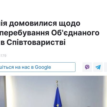
нія домовилися щодо
перебування Об'єднаного
в Співтоваристві
1179
іться на нас в Google