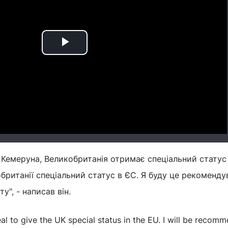
Play
Video
у Кемеруна, Великобританія отримає спеціальний статус 
ританії спеціальний статус в ЄС. Я буду це рекоменду
ту", - написав він.
al to give the UK special status in the EU. I will be recomm