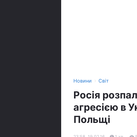
›
Новини
Світ
Росія розпал
агресією в У
Польщі
23:58, 19.02.16
1 хв.