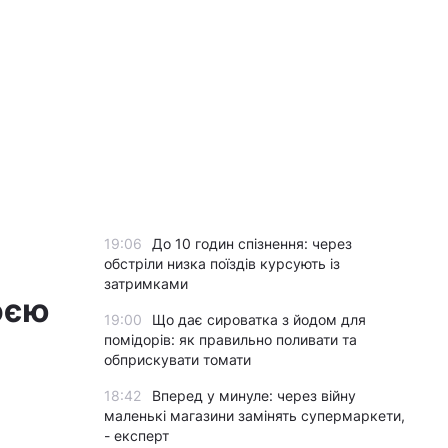
19:06
До 10 годин спізнення: через
обстріли низка поїздів курсують із
затримками
оєю
19:00
Що дає сироватка з йодом для
помідорів: як правильно поливати та
обприскувати томати
18:42
Вперед у минуле: через війну
маленькі магазини замінять супермаркети,
- експерт