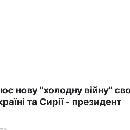
ює нову "холодну війну" св
країні та Сирії - президент
599