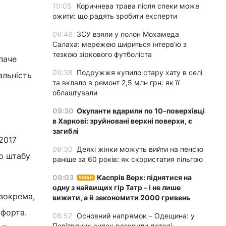
10:05
Коричнева трава після спеки може
ожити: що радять зробити експерти
09:46
ЗСУ взяли у полон Мохамеда
Салаха: мережею шириться інтерв'ю з
тезкою зіркового футболіста
 паче
09:38
Подружжя купило стару хату в селі
альність
та вклало в ремонт 2,5 млн грн: як її
облаштували
09:30
Окупанти вдарили по 10-поверхівці
в Харкові: зруйновані верхні поверхи, є
загиблі
2017
09:30
Деякі жінки можуть вийти на пенсію
о штабу
раніше за 60 років: як скористатия пільгою
09:03
Каспрів Верх: піднятися на
УНІАН
одну з найвищих гір Татр – і не лише
зокрема,
вижити, а й зекономити 2000 гривень
афорта.
08:52
Основний напрямок – Одещина: у
Повітряних силах розкрили деталі