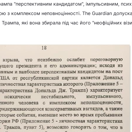
рампа "перспективним кандидатом", імпульсивним, псих
ю з комплексом неповноцінності. The Guardian допуск
рампа, які вона збирала під час його "неофіційних візи