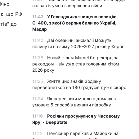
ічно
назвав 5 умов завершення війни
ає, що РФ
11:43
У Геленджику знищено позицію
С-400, з якої 8 серпня били по Україні, -
тів" до
Мадяр
11:40
Дві океанічні аномалії можуть
вплинути на зиму 2026–2027 років у Європі
11:38
Новий фільм Marvel б’є рекорд за
рекордом - він уже став головним хітом
2026 року
11:25
Життя цих знаків Зодіаку
перевернеться на 180 градусів дуже скоро
11:24
Як перевірити масло в домашніх
умовах: 5 способів виявити підробку
11:16
Росіяни просунулися у Часовому
Яру, - DeepState
11:12
Пенсіонер переїхав з Майорки на