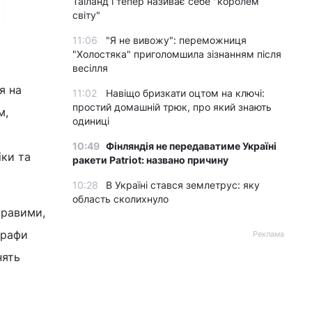
Таїланд і тепер називає себе "королем
світу"
11:06
"Я не вивожу": переможниця
"Холостяка" приголомшила зізнанням після
весілля
я на
11:02
Навіщо бризкати оцтом на ключі:
простий домашній трюк, про який знають
м,
одиниці
10:49
Фінляндія не передаватиме Україні
ки та
ракети Patriot: названо причину
10:28
В Україні стався землетрус: яку
область сколихнуло
правими,
графи
Реклама
нять