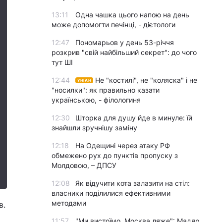
13:11
Одна чашка цього напою на день
може допомогти печінці, - дієтологи
12:47
Пономарьов у день 53-річчя
розкрив "свій найбільший секрет": до чого
тут ШІ
12:44
Не "костилі", не "коляска" і не
УНІАН
"носилки": як правильно казати
українською, - філологиня
12:30
Шторка для душу йде в минуле: їй
знайшли зручнішу заміну
12:18
На Одещині через атаку РФ
обмежено рух до пунктів пропуску з
Молдовою, – ДПСУ
12:08
Як відучити кота залазити на стіл:
власники поділилися ефективними
методами
в.
11:57
"Ми вистоїмо, Москва ляже": Мадяр