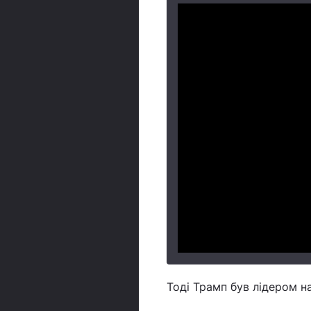
Тоді Трамп був лідером н