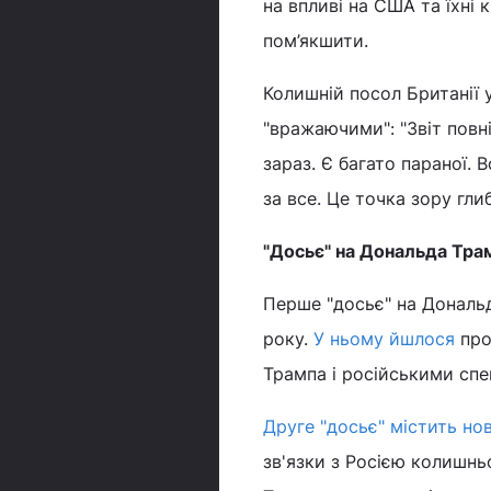
на впливі на США та їхні 
пом’якшити.
Колишній посол Британії 
"вражаючими": "Звіт повні
зараз. Є багато параної. 
за все. Це точка зору гли
"Досьє" на Дональда Тра
Перше "досьє" на Дональд
року.
У ньому йшлося
про
Трампа і російськими сп
Друге "досьє" містить нов
зв'язки з Росією колишн