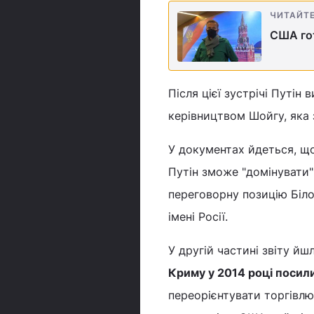
ЧИТАЙТ
США гот
Після цієї зустрічі Путін
керівництвом Шойгу, яка 
У документах йдеться, що
Путін зможе "домінувати
переговорну позицію Білог
імені Росії.
У другій частині звіту й
Криму у 2014 році посил
переорієнтувати торгівлю