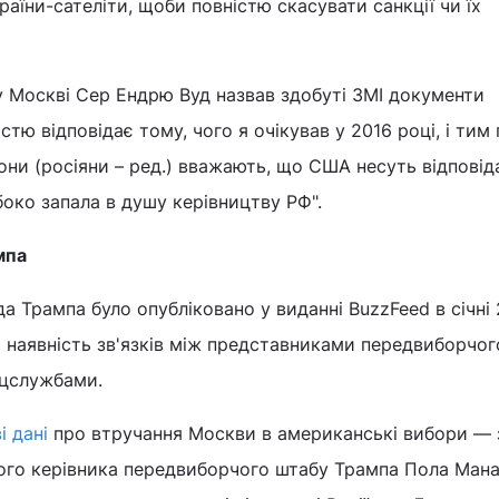
країни-сателіти, щоби повністю скасувати санкції чи їх
у Москві Сер Ендрю Вуд назвав здобуті ЗМІ документи
стю відповідає тому, чого я очікував у 2016 році, і тим
Вони (росіяни – ред.) вважають, що США несуть відповід
боко запала в душу керівництву РФ".
мпа
а Трампа було опубліковано у виданні BuzzFeed в січні 
 наявність зв'язків між представниками передвиборчог
ецслужбами.
і дані
про втручання Москви в американські вибори — 
ього керівника передвиборчого штабу Трампа Пола Ман