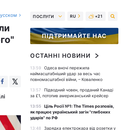
русском
RU
+21
ПОСЛУГИ
ли
ПІДТРИМАЙТЕ НАС
го"
ОСТАННІ НОВИНИ
13:59
Одеса вночі пережила
наймасштабніший удар за весь час
повномасштабної війни, – Коваленко
13:57
Підводний човен, проданий Канаді
за £1, потопив американський крейсер
лі
13:55
Ціль Росії №1: The Times розповів,
як працює український загін "глибоких
ударів" по РФ
13:48
Зарядка електрокара від розетки у