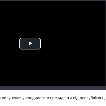
Play
Video
а висунення у кандидати в президенти від республіканці