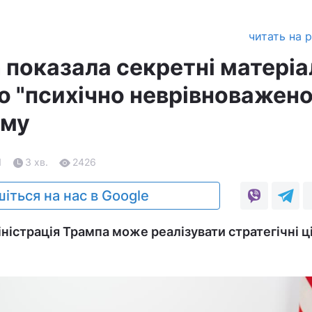
читать на 
 показала секретні матеріа
 "психічно неврівноважено
иму
1
3 хв.
2426
іться на нас в Google
ністрація Трампа може реалізувати стратегічні ці