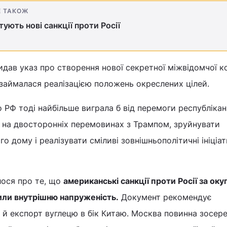
Е ТАКОЖ
ують нові санкції проти Росії
 видав указ про створення нової секретної міжвідомчої ко
займалася реалізацією положень окреслених цілей.
 РФ тоді найбільше виграла б від перемоги республіканц
" на двосторонніх перемовинах з Трампом, зруйнувати
о дому і реалізувати сміливі зовнішньополітичні ініціат
шлося про те, що
американські санкції проти Росії за оку
или внутрішню напруженість.
Документ рекомендує
 й експорт вуглецю в бік Китаю. Москва повинна зосер