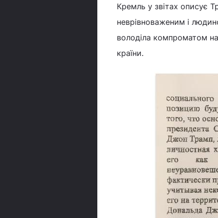
Кремль у звітах описує Т
неврівноваженим і людино
володіла компроматом на Т
країни.