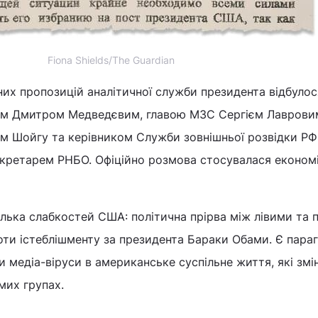
Fiona Shields/The Guardian
их пропозицій аналітичної служби президента відбулос
єром Дмитром Медведєвим, главою МЗС Сергієм Лаврови
єм Шойгу та керівником Служби зовнішньої розвідки РФ
ретарем РНБО. Офіційно розмова стосувалася економі
кілька слабкостей США: політична прірва між лівими та 
роти істеблішменту за президента Бараки Обами. Є пара
и медіа-віруси в американське суспільне життя, які змі
мих групах.