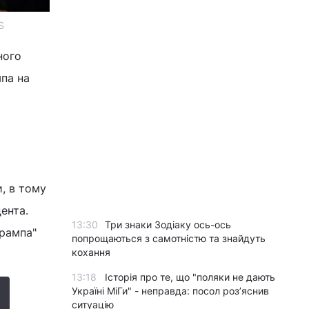
S
ного
па на
, в тому
ента.
13:30
Три знаки Зодіаку ось-ось
Трампа"
попрощаються з самотністю та знайдуть
кохання
13:18
Історія про те, що "поляки не дають
Україні МіГи" - неправда: посол роз’яснив
ситуацію