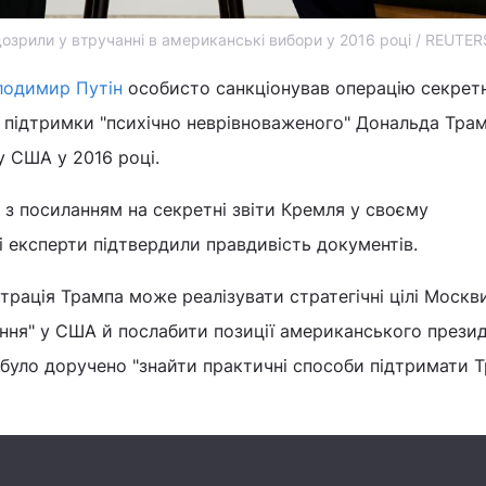
дозрили у втручанні в американські вибори у 2016 році / REUTER
лодимир Путін
особисто санкціонував операцію секрет
 підтримки "психічно неврівноваженого" Дональда Трам
 США у 2016 році.
з посиланням на секретні звіти Кремля у своєму
 експерти підтвердили правдивість документів.
трація Трампа може реалізувати стратегічні цілі Москви
ення" у США й послабити позиції американського презид
було доручено "знайти практичні способи підтримати 