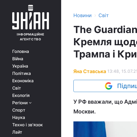
›
Новини
Світ
The Guardian
ІНФОРМАЦІЙНЕ
Кремля щодо
АГЕНТСТВО
Трампа і Кр
Головна
Війна
Україна
Яна Ставська
13:48, 15.07.2
Політика
Економіка
Підпиш
Світ
Екологія
У РФ вважали, що Адмі
Регіони
Спорт
Москви.
Наука
Техно і зв'язок
Лайт