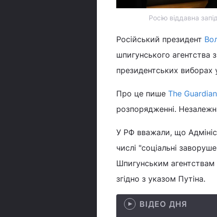
Росію віддавна запі
Російський президент
Во
шпигунського агентства з
президентських виборах у
Про це пише
The Guardian
розпорядженні. Незалежні
У РФ вважали, що Адмініс
числі "соціальні заворуш
Шпигунським агентствам 
згідно з указом Путіна.
ВІДЕО ДНЯ