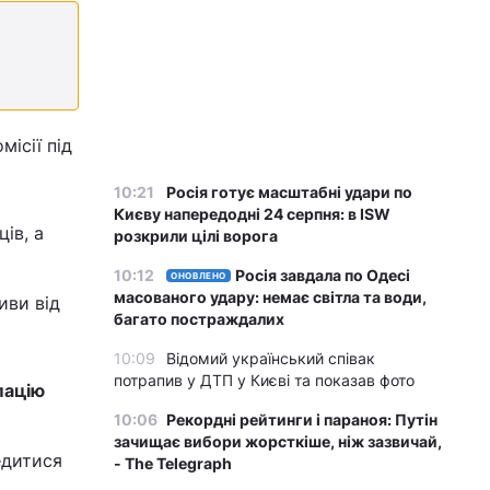
місії під
10:21
Росія готує масштабні удари по
Києву напередодні 24 серпня: в ISW
ів, а
розкрили цілі ворога
10:12
Росія завдала по Одесі
ОНОВЛЕНО
масованого удару: немає світла та води,
иви від
багато постраждалих
10:09
Відомий український співак
потрапив у ДТП у Києві та показав фото
пацію
10:06
Рекордні рейтинги і параноя: Путін
зачищає вибори жорсткіше, ніж зазвичай,
едитися
- The Telegraph