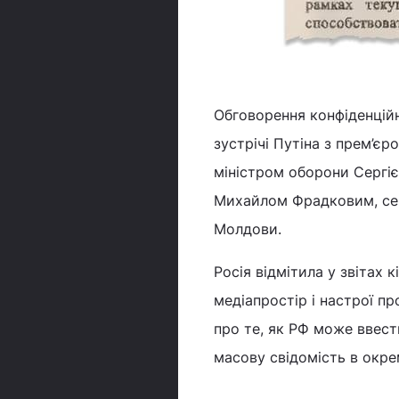
Обговорення конфіденційн
зустрічі Путіна з прем’
міністром оборони Сергі
Михайлом Фрадковим, сек
Молдови.
Росія відмітила у звітах 
медіапростір і настрої п
про те, як РФ може ввест
масову свідомість в окре