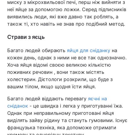
миску з мікрохвильової печі, перш ніж вийняти з
неї яйце за допомогою ложки. Серед підписників
Тема оформлення
виявились люди, які вже давно так роблять, а
також ті, хто навіть не знав про подібний метод.
Страви з яєць
Багато людей обирають
яйця для сніданку
на
кожен день, однак з ними не все так однозначно.
Хоча яйця відомі своєю великою кількістю
поживних речовин , вони також містять
холестерин. Дієтологи розкрили, що буде з
вашим тілом, якщо щодня їсти яйця.
Багато людей віддають перевагу
яєчні на
сніданок
- це швидка і легка у приготуванні їжа.
Однак при неправильному приготовані яйця
виділять зайву рідину та стануть гумовими. Існує
французька техніка, яка допоможе отримати
кремову та однорідну текстуру.