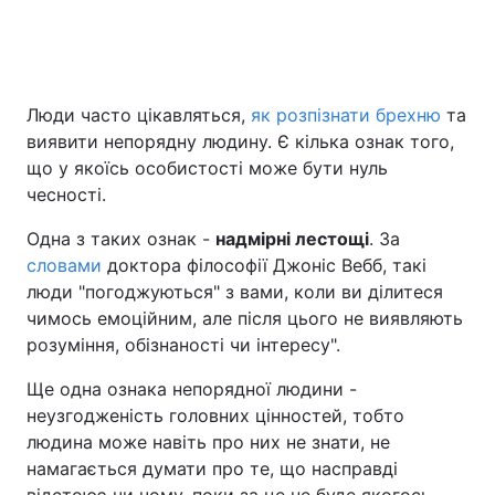
Люди часто цікавляться,
як розпізнати брехню
та
виявити непорядну людину. Є кілька ознак того,
що у якоїсь особистості може бути нуль
чесності.
Одна з таких ознак -
надмірні лестощі
. За
словами
доктора філософії Джоніс Вебб, такі
люди "погоджуються" з вами, коли ви ділитеся
чимось емоційним, але після цього не виявляють
розуміння, обізнаності чи інтересу".
Ще одна ознака непорядної людини -
неузгодженість головних цінностей, тобто
людина може навіть про них не знати, не
намагається думати про те, що насправді
відстоює чи чому, поки за це не буде якогось