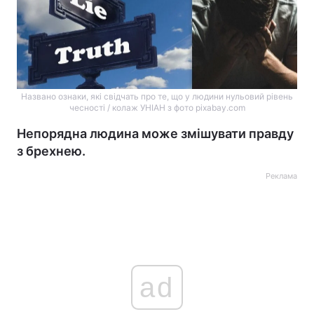
Названо ознаки, які свідчать про те, що у людини нульовий рівень
чесності / колаж УНІАН з фото pixabay.com
Непорядна людина може змішувати правду
з брехнею.
Реклама
ad