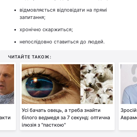
відмовляється відповідати на прямі
запитання;
хронічно скаржиться;
непослідовно ставиться до людей.
ЧИТАЙТЕ ТАКОЖ:
Усі бачать овець, а треба знайти
Зросій
факти
білого ведмедя за 7 секунд: оптична
Авраме
ілюзія з "пасткою"