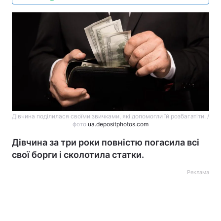
Дівчина поділилася своїми звичками, які допомогли їй розбагатіти. /
фото
ua.depositphotos.com
Дівчина за три роки повністю погасила всі
свої борги і сколотила статки.
Реклама