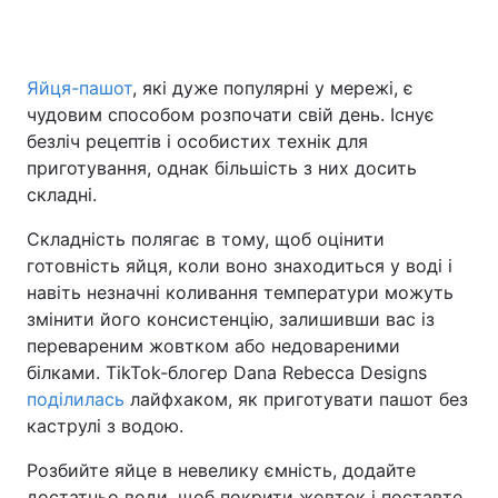
Яйця-пашот
, які дуже популярні у мережі, є
Головна
Війна
чудовим способом розпочати свій день. Існує
безліч рецептів і особистих технік для
Україна
Політика
приготування, однак більшість з них досить
складні.
Економіка
Світ
Складність полягає в тому, щоб оцінити
Спорт
Наука
готовність яйця, коли воно знаходиться у воді і
навіть незначні коливання температури можуть
Техно і зв'язок
Лайт
змінити його консистенцію, залишивши вас із
Зброя
Інциденти
перевареним жовтком або недовареними
білками. TikTok-блогер Dana Rebecca Designs
Здоров'я
Туризм
поділилась
лайфхаком, як приготувати пашот без
каструлі з водою.
Цікавинки
Погода
Розбийте яйце в невелику ємність, додайте
Екологія
Регіони
достатньо води, щоб покрити жовток і поставте