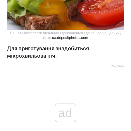
Пашот може стати ідеальним доповненням до вашого сніданку /
фото
ua.depositphotos.com
Для приготування знадобиться
мікрохвильова піч.
Реклама
ad