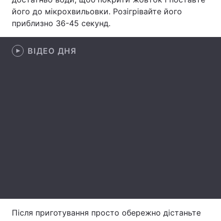
його до мікрохвильовки. Розігрівайте його
Лонгріди
приблизно 36-45 секунд.
Відео з Youtube
Статті
ВІДЕО ДНЯ
Інтерв'ю
Думки
Архів
Вакансії
Контакти
Послуги
Після приготування просто обережно дістаньте