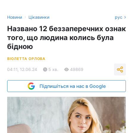
›
Новини
Цікавинки
рус
Названо 12 беззаперечних ознак
того, що людина колись була
бідною
ВІОЛЕТТА ОРЛОВА
04:11, 12.06.24
5 хв.
49869
Підпишіться на нас в Google