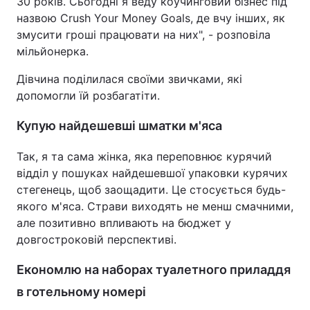
30 років. Сьогодні я веду коучинговий бізнес під
назвою Crush Your Money Goals, де вчу інших, як
змусити гроші працювати на них", - розповіла
мільйонерка.
Дівчина поділилася своїми звичками, які
допомогли їй розбагатіти.
Купую найдешевші шматки м'яса
Так, я та сама жінка, яка переповнює курячий
відділ у пошуках найдешевшої упаковки курячих
стегенець, щоб заощадити. Це стосується будь-
якого м'яса. Страви виходять не менш смачними,
але позитивно впливають на бюджет у
довгостроковій перспективі.
Економлю на наборах туалетного приладдя
в готельному номері