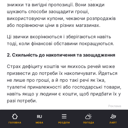
знижки та вигідні пропозиції. Вони завжди
шукають способи заощадити гроші,
використовуючи купони, чекаючи розпродажів
або порівнюючи ціни в різних магазинах.
Ці звички вкорінюються і зберігаються навіть
тоді, коли фінансові обставини покращуються.
2. Схильність до накопичення та заощадження
Страх дефіциту коштів чи якихось речей може
призвести до потреби їх накопичувати. Йдеться
не лише про гроші, а й про такі речі як їжа,
туалетні приналежності або господарські товари,
навіть якщо у людини є кошти, щоб придбати їх у
разі потреби.
Реклама
RU
МОВА
ГОЛОВНА
РОЗДІЛИ
ПОГОДА
ЛАЙТ