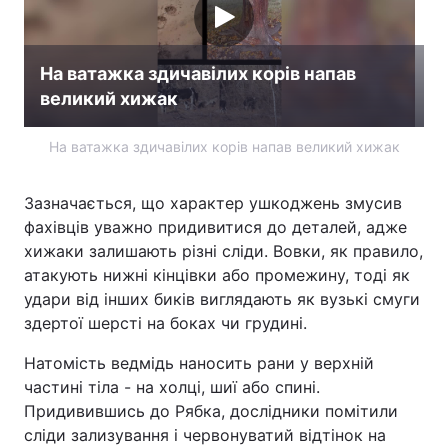
На ватажка здичавілих корів напав
великий хижак
На ватажка здичавілих корів напав великий хижак
Зазначається, що характер ушкоджень змусив
фахівців уважно придивитися до деталей, адже
хижаки залишають різні сліди. Вовки, як правило,
атакують нижні кінцівки або промежину, тоді як
удари від інших биків виглядають як вузькі смуги
здертої шерсті на боках чи грудині.
Натомість ведмідь наносить рани у верхній
частині тіла - на холці, шиї або спині.
Придивившись до Рябка, дослідники помітили
сліди зализування і червонуватий відтінок на