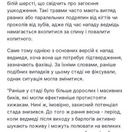
білій шерсті, що свідчить про загоєння
ушкодження. Такі травми часто мають вигляд
рваних або паралельних подряпин від кігтів чи
проколів від зубів, адже під час нападу ведмідь
намагається вхопитися за спину і повалити
копитного.
Саме тому однією з основних версій є напад
ведмедя, хоча вона ще потребує підтвердження,
зазначають фахівці. За їхніми словами, раніше
подібних випадків у цьому стаді не фіксували,
однак ситуація могла змінитися.
"Раніше у стаді було більше дорослих і масивних
биків, які могли ефективніше протистояти
хижакам. Нині ж, імовірно, захисний потенціал
стада знизився. До того ж рання весна - період,
коли ведмеді після виходу з барлогів активно
шукають поживу і можуть полювати на великих