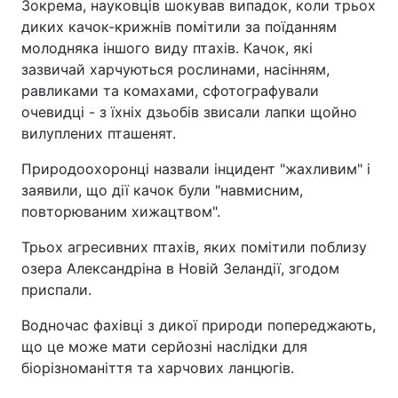
Зокрема, науковців шокував випадок, коли трьох
диких качок-крижнів помітили за поїданням
молодняка іншого виду птахів. Качок, які
зазвичай харчуються рослинами, насінням,
равликами та комахами, сфотографували
очевидці - з їхніх дзьобів звисали лапки щойно
вилуплених пташенят.
Природоохоронці назвали інцидент "жахливим" і
заявили, що дії качок були "навмисним,
повторюваним хижацтвом".
Трьох агресивних птахів, яких помітили поблизу
озера Александріна в Новій Зеландії, згодом
приспали.
Водночас фахівці з дикої природи попереджають,
що це може мати серйозні наслідки для
біорізноманіття та харчових ланцюгів.