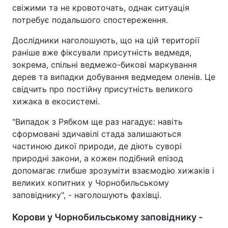
свіжими та не кровоточать, однак ситуація
потребує подальшого спостереження.
Дослідники наголошують, що на цій території
раніше вже фіксували присутність ведмедя,
зокрема, спільні ведмежо-бикові маркування
дерев та випадки добування ведмедем оленів. Це
свідчить про постійну присутність великого
хижака в екосистемі.
"Випадок з Рябком ще раз нагадує: навіть
сформовані здичавілі стада залишаються
частиною дикої природи, де діють суворі
природні закони, а кожен подібний епізод
допомагає глибше зрозуміти взаємодію хижаків і
великих копитних у Чорнобильському
заповіднику", - наголошують фахівці.
Корови у Чорнобильському заповіднику -