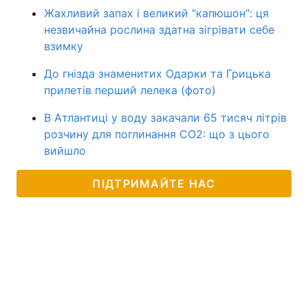
Жахливий запах і великий "капюшон": ця
незвичайна рослина здатна зігрівати себе
взимку
До гнізда знаменитих Одарки та Грицька
прилетів перший лелека (фото)
В Атлантиці у воду закачали 65 тисяч літрів
розчину для поглинання CO2: що з цього
вийшло
ПІДТРИМАЙТЕ НАС