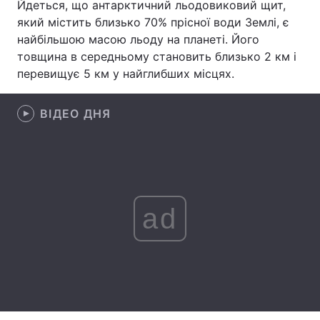
Йдеться, що антарктичний льодовиковий щит,
який містить близько 70% прісної води Землі, є
Лонгріди
найбільшою масою льоду на планеті. Його
товщина в середньому становить близько 2 км і
Відео з Youtube
Статті
перевищує 5 км у найглибших місцях.
Інтерв'ю
Думки
ВІДЕО ДНЯ
Архів
Вакансії
Контакти
Послуги
ad