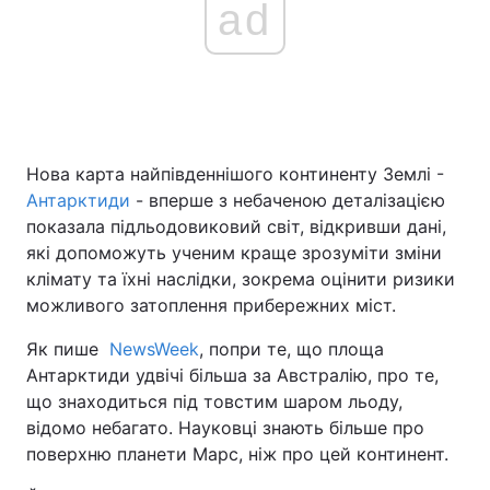
ad
Головна
Війна
Україна
Політика
Нова карта найпівденнішого континенту Землі -
Економіка
Світ
Антарктиди
- вперше з небаченою деталізацією
показала підльодовиковий світ, відкривши дані,
Спорт
Наука
які допоможуть ученим краще зрозуміти зміни
клімату та їхні наслідки, зокрема оцінити ризики
Техно і зв'язок
Лайт
можливого затоплення прибережних міст.
Зброя
Інциденти
Як пише
NewsWeek
, попри те, що площа
Антарктиди удвічі більша за Австралію, про те,
Здоров'я
Туризм
що знаходиться під товстим шаром льоду,
відомо небагато. Науковці знають більше про
Цікавинки
Погода
поверхню планети Марс, ніж про цей континент.
Екологія
Регіони