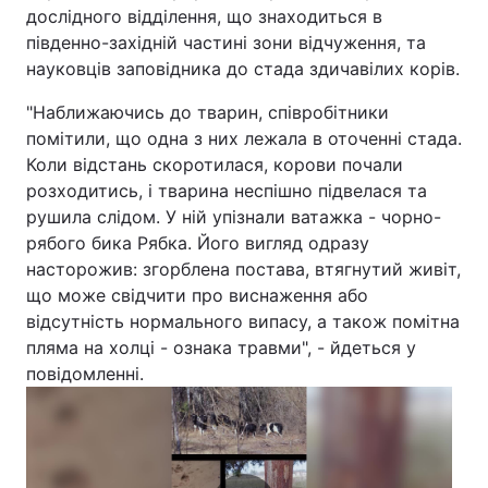
дослідного відділення, що знаходиться в
південно-західній частині зони відчуження, та
науковців заповідника до стада здичавілих корів.
"Наближаючись до тварин, співробітники
помітили, що одна з них лежала в оточенні стада.
Коли відстань скоротилася, корови почали
розходитись, і тварина неспішно підвелася та
рушила слідом. У ній упізнали ватажка - чорно-
рябого бика Рябка. Його вигляд одразу
насторожив: згорблена постава, втягнутий живіт,
що може свідчити про виснаження або
відсутність нормального випасу, а також помітна
пляма на холці - ознака травми", - йдеться у
повідомленні.