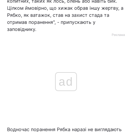
копитних, таких як лось, олень або навіть бик.
Цілком ймовірно, що хижак обрав іншу жертву, а
Рябко, як ватажок, став на захист стада та
отримав поранення", - припускають у
заповіднику.
Реклама
ad
Водночас поранення Рябка наразі не виглядають