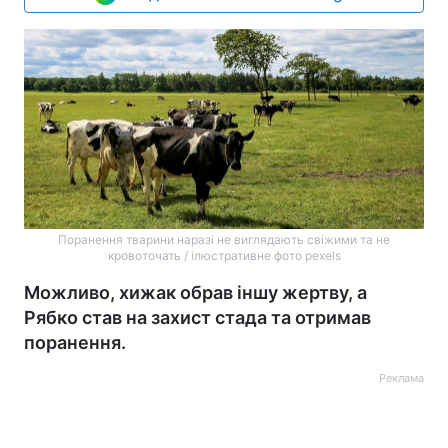
Поранення тварини наразі не виглядають свіжими та не
кровоточать / ілюстративне фото pexels
Можливо, хижак обрав іншу жертву, а
Рябко став на захист стада та отримав
поранення.
Реклама