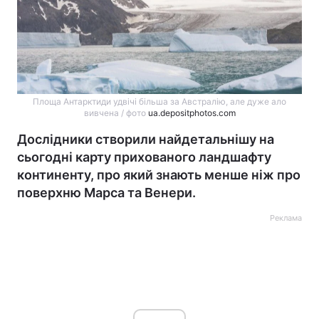
Площа Антарктиди удвічі більша за Австралію, але дуже ало
вивчена / фото
ua.depositphotos.com
Дослідники створили найдетальнішу на
сьогодні карту прихованого ландшафту
континенту, про який знають менше ніж про
поверхню Марса та Венери.
Реклама