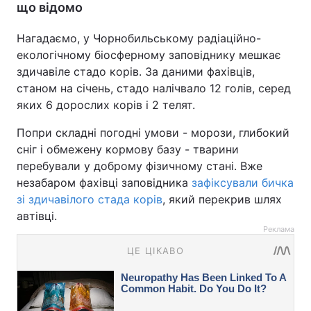
що відомо
Нагадаємо, у Чорнобильському радіаційно-
екологічному біосферному заповіднику мешкає
здичавіле стадо корів. За даними фахівців,
станом на січень, стадо налічвало 12 голів, серед
яких 6 дорослих корів і 2 телят.
Попри складні погодні умови - морози, глибокий
сніг і обмежену кормову базу - тварини
перебували у доброму фізичному стані. Вже
незабаром фахівці заповідника
зафіксували бичка
зі здичавілого стада корів
, який перекрив шлях
автівці.
Реклама