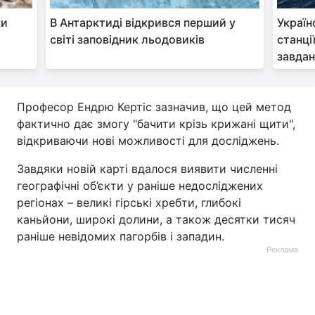
ки
В Антарктиді відкрився перший у
Україн
світі заповідник льодовиків
станці
завдан
Професор Ендрю Кертіс зазначив, що цей метод
фактично дає змогу "бачити крізь крижані щити",
відкриваючи нові можливості для досліджень.
Завдяки новій карті вдалося виявити численні
географічні об’єкти у раніше недосліджених
регіонах – великі гірські хребти, глибокі
каньйони, широкі долини, а також десятки тисяч
раніше невідомих пагорбів і западин.
Реклама