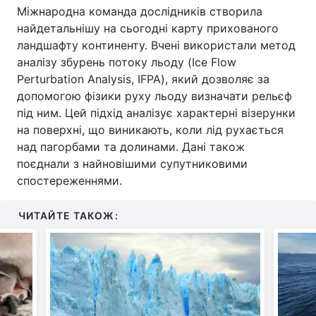
Міжнародна команда дослідників створила
Тема оформлення
найдетальнішу на сьогодні карту прихованого
ландшафту континенту. Вчені використали метод
аналізу збурень потоку льоду (Ice Flow
Perturbation Analysis, IFPA), який дозволяє за
допомогою фізики руху льоду визначати рельєф
під ним. Цей підхід аналізує характерні візерунки
на поверхні, що виникають, коли лід рухається
над пагорбами та долинами. Дані також
поєднали з найновішими супутниковими
спостереженнями.
ЧИТАЙТЕ ТАКОЖ: