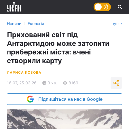
›
Новини
Екологія
рус
Прихований світ під
Антарктидою може затопити
прибережні міста: вчені
створили карту
ЛАРИСА КОЗОВА
16:07, 25.03.26
3 хв.
8169
Підпишіться на нас в Google