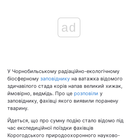
ad
У Чорнобильському радіаційно-екологічному
біосферному
заповіднику
на ватажка відомого
здичавілого стада корів напав великий хижак,
ймовірно, ведмідь. Про це
розповіли
у
заповіднику, фахівці якого виявили поранену
тварину.
Йдеться, що про сумну подію стало відомо під
час експедиційної поїздки фахівців
Корогодського природоохоронного науково-