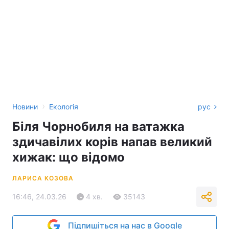
›
Новини
Екологія
рус
Біля Чорнобиля на ватажка
здичавілих корів напав великий
хижак: що відомо
ЛАРИСА КОЗОВА
16:46, 24.03.26
4 хв.
35143
Підпишіться на нас в Google