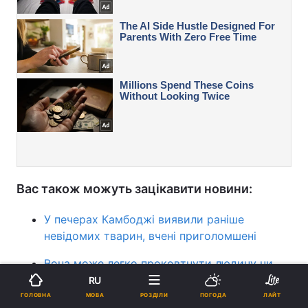
Вас також можуть зацікавити новини:
У печерах Камбоджі виявили раніше
невідомих тварин, вчені приголомшені
Вона може легко проковтнути людину чи
корову: ця змія є найдовшою у світі
RU
МОВА
ГОЛОВНА
РОЗДІЛИ
ПОГОДА
ЛАЙТ
Летять з Африки: на Одещині помітили