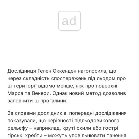
ad
Дослідниця Гелен Оккенден наголосила, що
через складність спостережень під льодом про
ці території відомо менше, ніж про поверхні
Марса та Венери. Однак новий метод дозволив
заповнити ці прогалини.
За словами дослідників, попередні дослідження
показували, що нерівності підльодовикового
рельєфу – наприклад, круті схили або гострі
гірські хребти – можуть уповільнювати танення