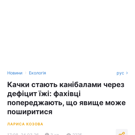
›
Новини
Екологія
рус
Качки стають канібалами через
дефіцит їжі: фахівці
попереджають, що явище може
поширитися
ЛАРИСА КОЗОВА
17:08, 24.03.26
3 хв.
2225