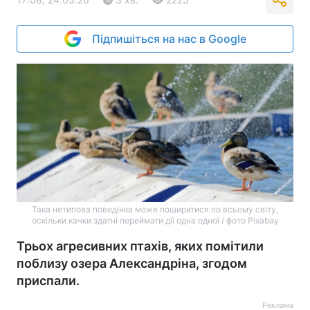
Підпишіться на нас в Google
Така нетипова поведінка може поширитися по всьому світу,
оскільки качки здатні переймати дії одна одної / фото Pixabay
Трьох агресивних птахів, яких помітили
поблизу озера Александріна, згодом
приспали.
Реклама