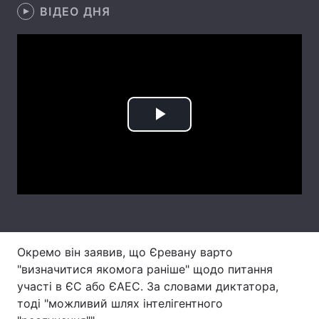
ВІДЕО ДНЯ
Лонгріди
Відео з Youtube
Статті
Інтерв'ю
Думки
Play
Архів
Вакансії
Video
Контакти
Послуги
Окремо він заявив, що Єревану варто
"визначитися якомога раніше" щодо питання
участі в ЄС або ЄАЕС. За словами диктатора,
тоді "можливий шлях інтелігентного