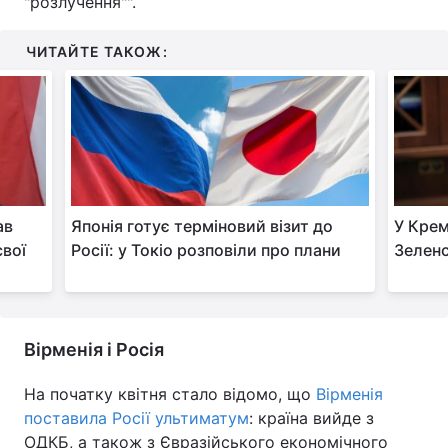
"розлучення"".
Тема оформлення
ЧИТАЙТЕ ТАКОЖ:
ав
Японія готує терміновий візит до
У Крем
свої
Росії: у Токіо розповіли про плани
Зеленс
Вірменія і Росія
На початку квітня стало відомо, що
Вірменія
поставила Росії ультиматум
: країна вийде з
ОДКБ, а також з Євразійського економічного