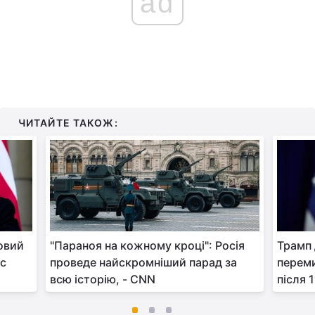
ad
ЧИТАЙТЕ ТАКОЖ:
товий
"Параноя на кожному кроці": Росія
Трамп
нс
проведе найскромніший парад за
переми
всю історію, - CNN
після 