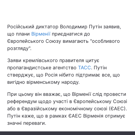
Головна
Війна
Російський диктатор Володимир Путін заявив,
що плани
Вірменії
приєднатися до
Україна
Політика
Європейського Союзу вимагають "особливого
розгляду".
Економіка
Світ
Заяви кремлівського правителя цитує
Спорт
Наука
пропагандистське агентство
ТАСС
. Путін
стверджує, що Росія нібито підтримає все, що
Техно і зв'язок
Лайт
вигідно вірменському народу.
Зброя
Інциденти
При цьому він вважає, що Вірменії слід провести
референдум щодо участі в Європейському Союзі
Здоров'я
Туризм
або в Євразійському економічному союзі (ЄАЕС).
Путін каже, що в рамках ЄАЕС Вірменія отримує
Цікавинки
Погода
значні переваги.
Екологія
Регіони