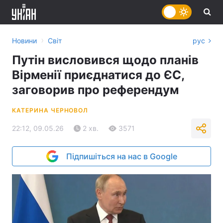
›
Новини
Світ
рус
Путін висловився щодо планів
Вірменії приєднатися до ЄС,
заговорив про референдум
КАТЕРИНА ЧЕРНОВОЛ
22:12, 09.05.26
2 хв.
3571
Підпишіться на нас в Google