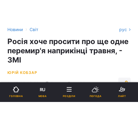
›
Новини
Світ
рус
Росія хоче просити про ще одне
перемир'я наприкінці травня, -
ЗМІ
ЮРІЙ КОБЗАР
21:27, 09.05.26
2 хв.
11039
RU
МОВА
ГОЛОВНА
РОЗДІЛИ
ПОГОДА
ЛАЙТ
Підпишіться на нас в Google