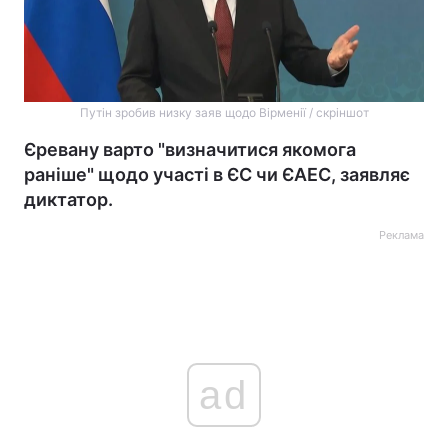
Путін зробив низку заяв щодо Вірменії / скріншот
Єревану варто "визначитися якомога
раніше" щодо участі в ЄС чи ЄАЕС, заявляє
диктатор.
Реклама
ad