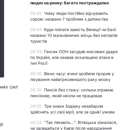
людях на ринку: багато постраждалих
09:45
Чому люди постійно відчувають
сором: названо 7 проблем з дитинства
09:44
Куди поїхати замість Венеції чи Балі:
названо 10 мальовничих місць без натовпів
туристів
09:39
Генсек ООН засудив масовані удари
по Україні, але назвав ескалацією атаки в
тил Росії
09:30
Вікно часу: вчені зробили прорив у
лікування найагресивнішого раку мозку
них сил
09:30
Пенсія без стажу: скільки отримає
пенсіонер, який ніколи не працював
09:25
Три знаки Зодіаку незабаром
здійснять усі свої мрії, але за однієї умови
09:24
"Так лякають…": Вітвіцька зізналася,
ер
чи залишиться у Києві після народження