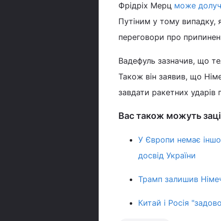
Фрідріх Мерц
може долуч
Путіним у тому випадку,
переговори про припиненн
Вадефуль зазначив, що те
Також він заявив, що Нім
завдати ракетних ударів п
Вас також можуть заці
У Європи немає іншо
досвід України
Трамп залишив Німечч
Китай і Росія "задов