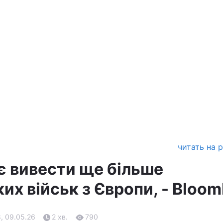
читать на 
є вивести ще більше
х військ з Європи, - Bloom
, 09.05.26
2 хв.
790