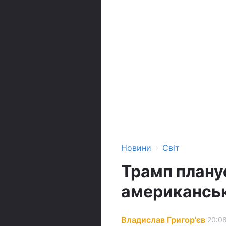
›
Новини
Світ
Трамп плану
американськи
Владислав Григор'єв
20:08