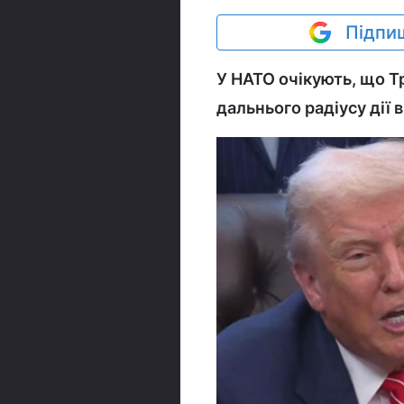
Підпиш
У НАТО очікують, що Т
дальнього радіусу дії 