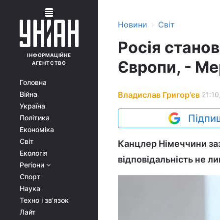
›
Новини
Світ
Росія стано
ІНФОРМАЦІЙНЕ
Європи, - М
АГЕНТСТВО
Головна
Владислав Григор'єв
Війна
21:10
Україна
Підпиш
Політика
Економіка
Світ
Канцлер Німеччини за
Екологія
відповідальність не ли
Регіони
Спорт
Наука
Техно і зв'язок
Лайт