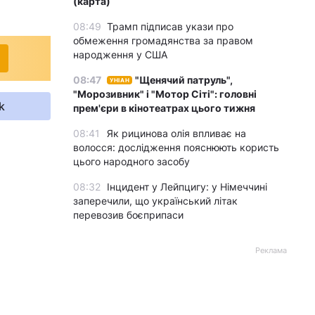
(карта)
08:49
Трамп підписав укази про
обмеження громадянства за правом
народження у США
08:47
"Щенячий патруль",
УНІАН
"Морозивник" і "Мотор Сіті": головні
k
прем'єри в кінотеатрах цього тижня
08:41
Як рицинова олія впливає на
волосся: дослідження пояснюють користь
цього народного засобу
08:32
Інцидент у Лейпцигу: у Німеччині
заперечили, що український літак
перевозив боєприпаси
Реклама