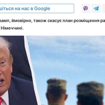
іться на нас в Google
рамп, ймовірно, також скасує план розміщення р
в Німеччині.