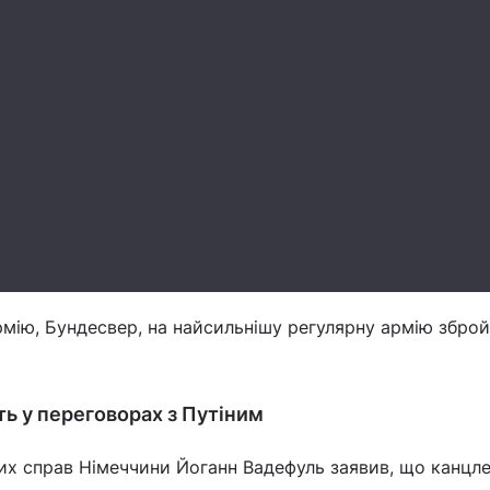
мію, Бундесвер, на найсильнішу регулярну армію зброй
ь у переговорах з Путіним
их справ Німеччини Йоганн Вадефуль заявив, що канцл