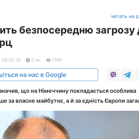
читать на 
вить безпосередню загрозу 
ерц
, 09.05.26
2 хв.
1299
іться на нас в Google
значив, що на Німеччину покладається особлива
ше за власне майбутнє, а й за єдність Європи заг