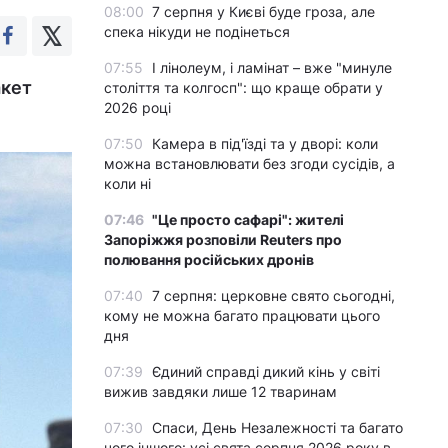
08:00
7 серпня у Києві буде гроза, але
спека нікуди не подінеться
07:55
І лінолеум, і ламінат – вже "минуле
акет
століття та колгосп": що краще обрати у
2026 році
07:50
Камера в під'їзді та у дворі: коли
можна встановлювати без згоди сусідів, а
коли ні
07:46
"Це просто сафарі": жителі
Запоріжжя розповіли Reuters про
полювання російських дронів
07:40
7 серпня: церковне свято сьогодні,
кому не можна багато працювати цього
дня
07:39
Єдиний справді дикий кінь у світі
вижив завдяки лише 12 тваринам
07:30
Спаси, День Незалежності та багато
чого іншого: усі свята серпня 2026 року в