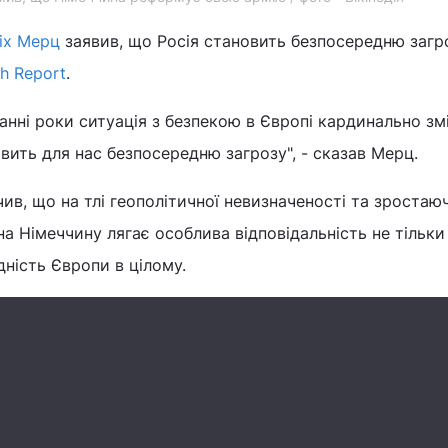
іх Мерц
заявив, що Росія становить безпосередню загр
h Report
.
танні роки ситуація з безпекою в Європі кардинально зм
вить для нас безпосередню загрозу", - сказав Мерц.
ив, що на тлі геополітичної невизначеності та зростаю
на Німеччину лягає особлива відповідальність не тільки
дність Європи в цілому.