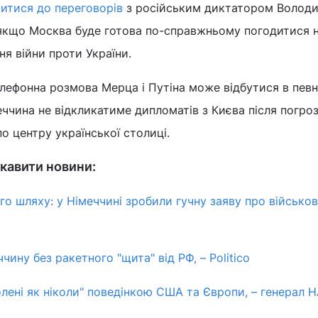
итися до переговорів
з російським диктатором Волод
 якщо Москва буде готова по-справжньому погодитися 
я війни проти України.
лефонна розмова Мерца і Путіна може відбутися в певн
еччина не відкликатиме дипломатів з Києва після погро
о центру української столиці.
кавити новини:
го шляху: у Німеччині зробили гучну заяву про військо
ину без ракетного "щита" від РФ, – Politico
олені як ніколи" поведінкою США та Європи, – генерал 