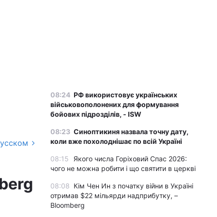
08:24
РФ використовує українських
військовополонених для формування
бойових підрозділів, - ISW
08:23
Синоптикиня назвала точну дату,
коли вже похолоднішає по всій Україні
русском
08:15
Якого числа Горіховий Спас 2026:
чого не можна робити і що святити в церкві
berg
08:08
Кім Чен Ин з початку війни в Україні
отримав $22 мільярди надприбутку, –
Bloomberg