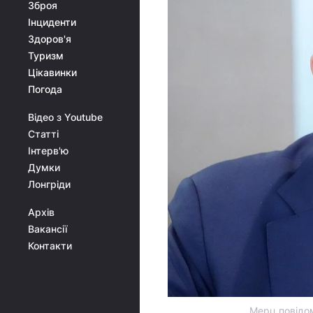
Зброя
Інциденти
Здоров'я
Туризм
Цікавинки
Погода
Відео з Youtube
Статті
Інтерв'ю
Думки
Лонгріди
Архів
Вакансії
Контакти
Мерц повідом