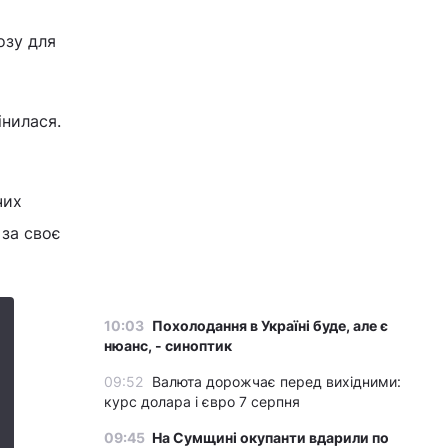
озу для
інилася.
чих
 за своє
10:03
Похолодання в Україні буде, але є
нюанс, - синоптик
09:52
Валюта дорожчає перед вихідними:
курс долара і євро 7 серпня
09:45
На Сумщині окупанти вдарили по