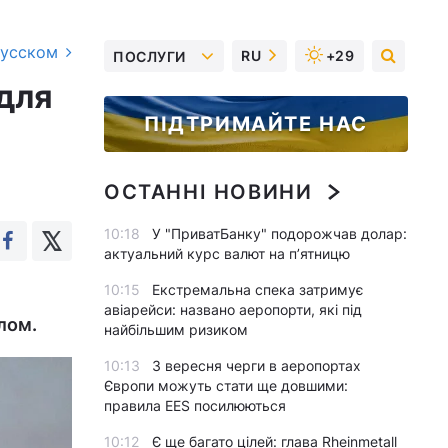
русском
RU
+29
ПОСЛУГИ
для
ПІДТРИМАЙТЕ НАС
ОСТАННІ НОВИНИ
10:18
У "ПриватБанку" подорожчав долар:
актуальний курс валют на п’ятницю
10:15
Екстремальна спека затримує
авіарейси: названо аеропорти, які під
алом.
найбільшим ризиком
10:13
З вересня черги в аеропортах
Європи можуть стати ще довшими:
правила EES посилюються
10:12
Є ще багато цілей: глава Rheinmetall