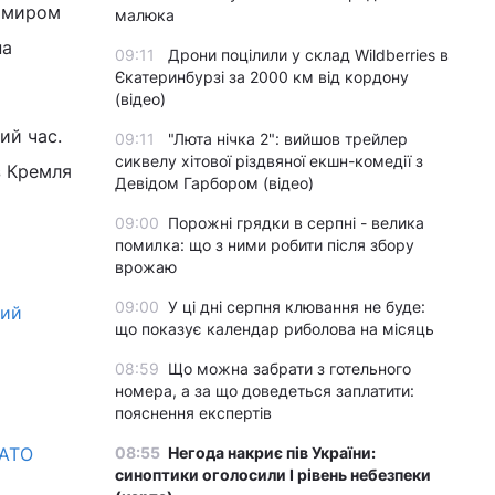
имиром
малюка
на
09:11
Дрони поцілили у склад Wildberries в
Єкатеринбурзі за 2000 км від кордону
(відео)
ий час.
09:11
"Люта нічка 2": вийшов трейлер
сиквелу хітової різдвяної екшн-комедії з
з Кремля
Девідом Гарбором (відео)
09:00
Порожні грядки в серпні - велика
помилка: що з ними робити після збору
врожаю
09:00
У ці дні серпня клювання не буде:
вий
що показує календар риболова на місяць
08:59
Що можна забрати з готельного
номера, а за що доведеться заплатити:
пояснення експертів
НАТО
08:55
Негода накриє пів України:
синоптики оголосили І рівень небезпеки