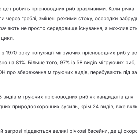
е це і робить прісноводних риб вразливими. Коли річка
и через греблі, змінені режими стоку, осередки забруд
трачають не просто середовище існування, а можливіст
 цикл.
о з 1970 року популяції мігруючих прісноводних риб у в
но на 81%. Більше того, 97% із 58 видів мігруючих риб,
ОН про збереження мігруючих видів, перебувають під з
25 видів мігруючих прісноводних риб як кандидатів для
них природоохоронних зусиль, крім 24 видів, вже вкл
ій загрозі піддаються великі річкові басейни, де ці скор