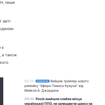
ОН, пише
 звіті
 єдиною
 є
, а також
икого
08:34
Вийшов трейлер нового
ОНОВЛЕНО
римейку "Афери Томаса Крауна" від
Майкла Б. Джордана
08:30
Росія знайшла слабке місце
української ППО, не залишаючи шансу на