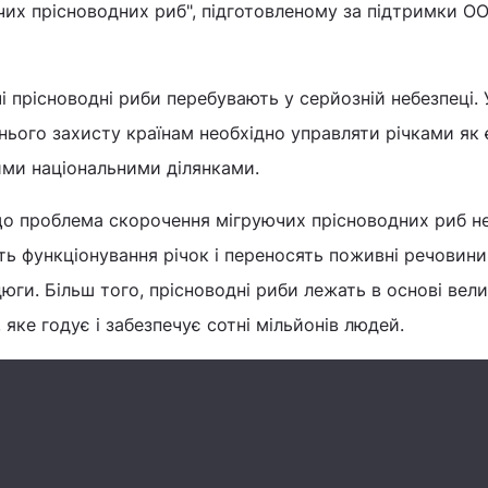
чих прісноводних риб", підготовленому за підтримки О
 прісноводні риби перебувають у серйозній небезпеці. У
хнього захисту країнам необхідно управляти річками як
ими національними ділянками.
о проблема скорочення мігруючих прісноводних риб не
ь функціонування річок і переносять поживні речовини
юги. Більш того, прісноводні риби лежать в основі вел
яке годує і забезпечує сотні мільйонів людей.