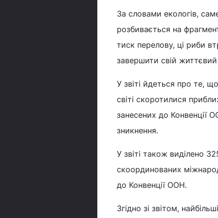
За словами екологів, сам
розбивається на фрагмент
тиск перелову, ці риби в
завершити свій життєвий
У звіті йдеться про те, щ
світі скоротилися приблиз
занесених до Конвенції О
зникнення.
У звіті також виділено 3
скоординованих міжнарод
до Конвенції ООН.
Згідно зі звітом, найбільш