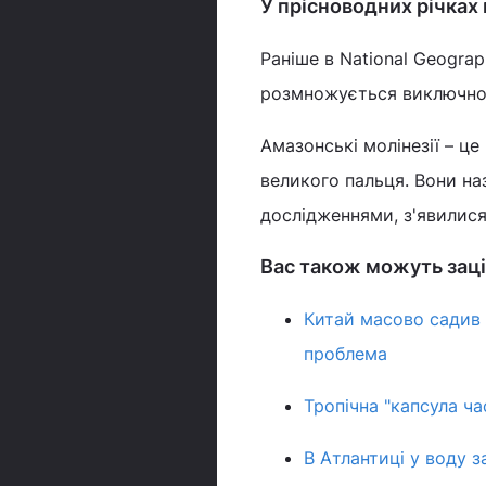
У прісноводних річках
Раніше в National Geogra
розмножується виключно
Амазонські молінезії – ц
великого пальця. Вони назв
дослідженнями, з'явилися
Вас також можуть заці
Китай масово садив 
проблема
Тропічна "капсула ча
В Атлантиці у воду з