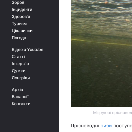
Зброя
Інциденти
Здоров'я
Туризм
Цікавинки
Погода
Відео з Youtube
Статті
Інтерв'ю
Думки
Лонгріди
Архів
Вакансії
Контакти
Мігруючі прісновод
Прісноводні
риби
поступов