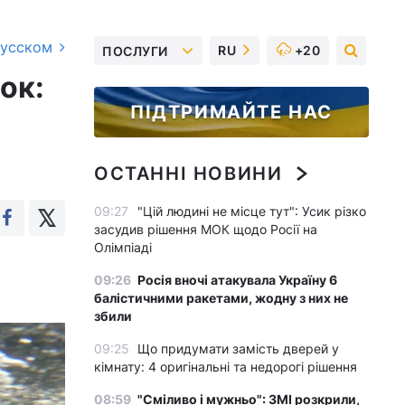
русском
RU
+20
ПОСЛУГИ
ок:
ПІДТРИМАЙТЕ НАС
ОСТАННІ НОВИНИ
09:27
"Цій людині не місце тут": Усик різко
засудив рішення МОК щодо Росії на
Олімпіаді
09:26
Росія вночі атакувала Україну 6
балістичними ракетами, жодну з них не
збили
09:25
Що придумати замість дверей у
кімнату: 4 оригінальні та недорогі рішення
08:59
"Сміливо і мужньо": ЗМІ розкрили,