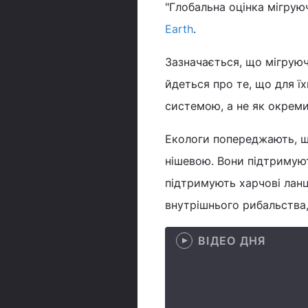
"Глобальна оцінка мігрую
Earth
.
Зазначається, що мігруючі
йдеться про те, що для ї
системою, а не як окрем
Екологи попереджають, щ
нішевою. Вони підтримуют
підтримують харчові ланц
внутрішнього рибальства, 
ВІДЕО ДНЯ