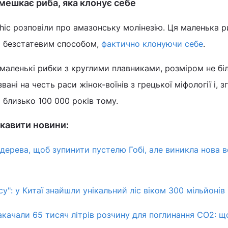
 мешкає риба, яка клонує себе
phic розповіли про амазонську молінезію. Ця маленька р
 безстатевим способом,
фактично клонуючи себе
.
е маленькі рибки з круглими плавниками, розміром не бі
ані на честь раси жінок-воїнів з грецької міфології і, зг
 близько 100 000 років тому.
кавити новини:
дерева, щоб зупинити пустелю Гобі, але виникла нова 
су": у Китаї знайшли унікальний ліс віком 300 мільйонів
акачали 65 тисяч літрів розчину для поглинання CO2: щ