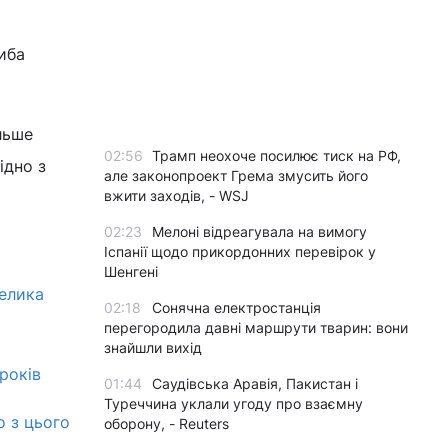
иба
льше
02:56
Трамп неохоче посилює тиск на РФ,
ідно з
але законопроект Грема змусить його
вжити заходів, - WSJ
02:23
Мелоні відреагувала на вимогу
Іспанії щодо прикордонних перевірок у
Шенгені
велика
02:18
Сонячна електростанція
перегородила давні маршрути тварин: вони
знайшли вихід
 років
01:44
Саудівська Аравія, Пакистан і
Туреччина уклали угоду про взаємну
о з цього
оборону, - Reuters