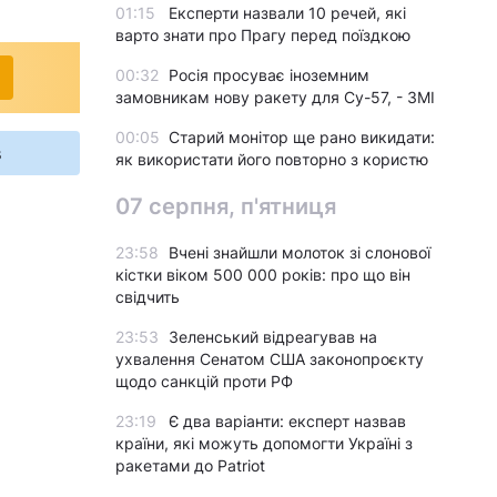
01:15
Експерти назвали 10 речей, які
варто знати про Прагу перед поїздкою
00:32
Росія просуває іноземним
замовникам нову ракету для Су-57, - ЗМІ
00:05
Старий монітор ще рано викидати:
s
як використати його повторно з користю
07 серпня, п'ятниця
23:58
Вчені знайшли молоток зі слонової
кістки віком 500 000 років: про що він
свідчить
23:53
Зеленський відреагував на
ухвалення Сенатом США законопроєкту
щодо санкцій проти РФ
23:19
Є два варіанти: експерт назвав
країни, які можуть допомогти Україні з
ракетами до Patriot