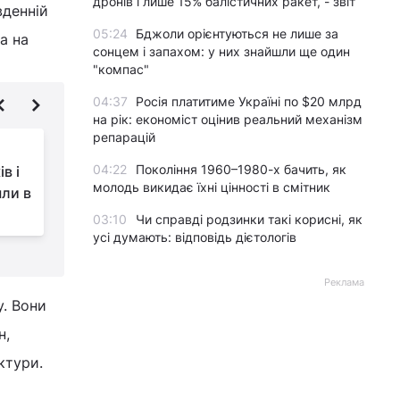
дронів і лише 15% балістичних ракет, - звіт
вденній
05:24
Бджоли орієнтуються не лише за
а на
сонцем і запахом: у них знайшли ще один
"компас"
04:37
Росія платитиме Україні по $20 млрд
на рік: економіст оцінив реальний механізм
репарацій
Ця риба здатна
04:22
Покоління 1960–1980-х бачить, як
в і
змінювати свою
молодь викидає їхні цінності в смітник
ли в
стать: біолог пояснив,
навіщо вона це робить
п
03:10
Чи справді родзинки такі корисні, як
усі думають: відповідь дієтологів
Реклама
у. Вони
н,
ктури.