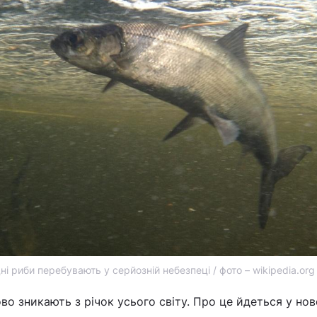
ні риби перебувають у серйозній небезпеці / фото – wikipedia.org
о зникають з річок усього світу. Про це йдеться у нов