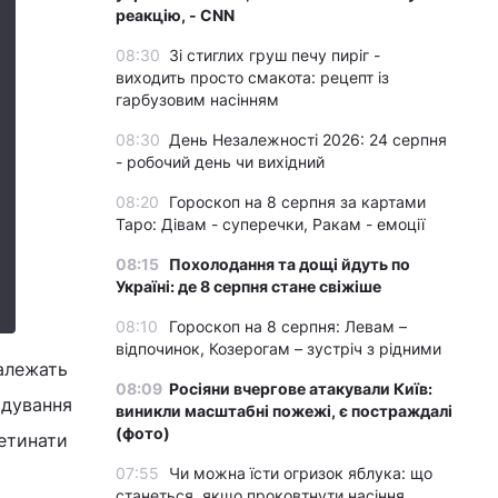
реакцію, - CNN
08:30
Зі стиглих груш печу пиріг -
виходить просто смакота: рецепт із
гарбузовим насінням
08:30
День Незалежності 2026: 24 серпня
- робочий день чи вихідний
08:20
Гороскоп на 8 серпня за картами
Таро: Дівам - суперечки, Ракам - емоції
08:15
Похолодання та дощі йдуть по
Україні: де 8 серпня стане свіжіше
08:10
Гороскоп на 8 серпня: Левам –
відпочинок, Козерогам – зустріч з рідними
залежать
08:09
Росіяни вчергове атакували Київ:
одування
виникли масштабні пожежі, є постраждалі
(фото)
ретинати
07:55
Чи можна їсти огризок яблука: що
станеться, якщо проковтнути насіння