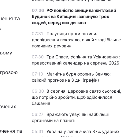
07:36
РФ повністю знищила житловий
будинок на Київщині: загинуло троє
нення та
людей, серед них дитина
ь
07:31
Полуниця проти лохини:
дослідження показало, в якій ягоді більше
поживних речовин
сьому
07:30
Три Спаси, Успіння та Усікновення:
православний календар на серпень 2026
агрозою
07:10
Магнітна буря охопить Землю:
свіжий прогноз на 3 дні (графік)
06:30
8 серпня: церковне свято сьогодні,
що потрібно зробити, щоб здійснилося
бажання
ючених
06:27
Вражають уяву: які найбільші
організми на планеті
очення та
05:31
Україна у липні збила 87% ударних