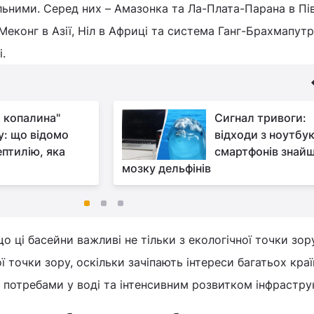
ьними. Серед них – Амазонка та Ла-Плата-Парана в Пі
Меконг в Азії, Ніл в Африці та система Ганг-Брахмапутр
.
 копалина"
Сигнал тривоги:
у: що відомо
відходи з ноутбукі
ептилію, яка
смартфонів знайш
мозку дельфінів
о ці басейни важливі не тільки з екологічної точки зор
ї точки зору, оскільки зачіпають інтереси багатьох краї
 потребами у воді та інтенсивним розвитком інфрастру