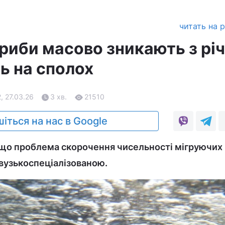
читать на 
риби масово зникають з річ
ь на сполох
, 27.03.26
3 хв.
21510
іться на нас в Google
 що проблема скорочення чисельності мігруючих
 вузькоспеціалізованою.