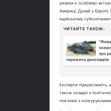
ризики є особливо актуал
Америці, Дунай у Європі, 
Індійському субконтиненті
ЧИТАЙТЕ ТАКОЖ:
Ця риба здатна
"Жива
змінювати свою
океан
стать: біолог пояснив,
про р
а це робить
пережила динозаврів
Експерти підкреслюють, щ
також складні з політично
пов'язані з конкуруючими