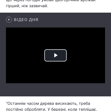
гірший, ніж зазвичай.
Лонгріди
ВІДЕО ДНЯ
Відео з Youtube
Статті
Інтерв'ю
Думки
Архів
Вакансії
Контакти
Play
Послуги
Video
"Останнім часом дерева висихають, треба
постійно обробляти. У березні, коли теплішає,