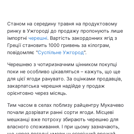
Станом на середину травня на продуктовому
Головна
Війна
ринку в Ужгороді до продажу пропонують лише
імпортні
черешні
. Вартість закордонних ягід з
Україна
Політика
Греції становить 1000 гривень за кілограм,
повідомляє "
Економіка
Суспільне Ужгород
Світ
".
Черешнею з чотиризначним цінником покупці
Спорт
Наука
поки не особливо цікавляться – кажуть, що ще
для цієї ягоди ранувато. За оцінками продавців,
Техно і зв'язок
Лайт
закарпатська черешня надійде у продаж
Зброя
Інциденти
орієнтовно через місяць.
Тим часом в селах поблизу райцентру Мукачево
Здоров'я
Туризм
почали дозрівати ранні сорти ягоди. Місцеві
Цікавинки
Погода
мешканці вже потроху збирають черешню для
власного споживання. І при цьому зазначають,
Екологія
Регіони
що через погодні умови цьогорічний врожай