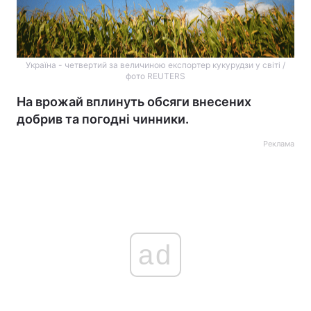
Україна - четвертий за величиною експортер кукурудзи у світі /
фото REUTERS
На врожай вплинуть обсяги внесених
добрив та погодні чинники.
Реклама
ad