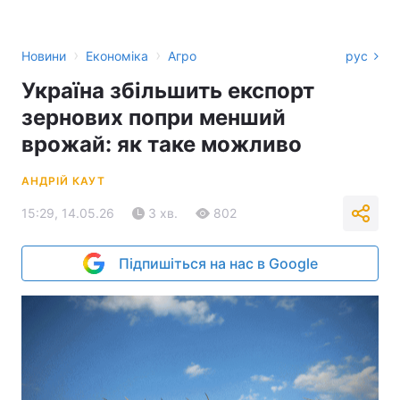
›
›
Новини
Економіка
Агро
рус
Україна збільшить експорт
зернових попри менший
врожай: як таке можливо
АНДРІЙ КАУТ
15:29, 14.05.26
3 хв.
802
Підпишіться на нас в Google