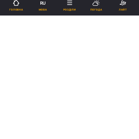
RU
МОВА
ГОЛОВНА
РОЗДІЛИ
ПОГОДА
ЛАЙТ
Підпишіться на нас в Google
Експерт зазначив, що різких змін курсу валют не варто очікувати /
фото УНІАН
Одним із головних джерел попиту на
валюту залишаються імпортери пального.
Реклама