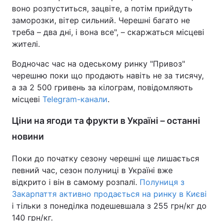
воно розпуститься, зацвіте, а потім прийдуть
Тема оформлення
заморозки, вітер сильний. Черешні багато не
треба – два дні, і вона все", – скаржаться місцеві
жителі.
Водночас час на одеському ринку "Привоз"
черешню поки що продають навіть не за тисячу,
а за 2 500 гривень за кілограм, повідомляють
місцеві
Telegram-канали
.
Ціни на ягоди та фрукти в Україні – останні
новини
Поки до початку сезону черешні ще лишається
певний час, сезон полуниці в Україні вже
відкрито і він в самому розпалі.
Полуниця з
Закарпаття активно продається на ринку в Києві
і тільки з понеділка подешевшала з 255 грн/кг до
140 грн/кг.