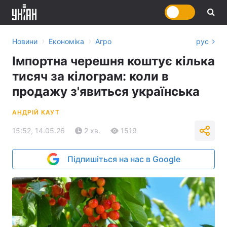
›
›
Новини
Економіка
Агро
рус
Імпортна черешня коштує кілька
тисяч за кілограм: коли в
продажу з'явиться українська
АНДРІЙ КАУТ
15:52, 14.05.26
2 хв.
1519
Підпишіться на нас в Google