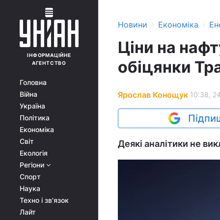
›
›
Новини
Економіка
Ен
Ціни на нафт
ІНФОРМАЦІЙНЕ
обіцянки Тр
АГЕНТСТВО
Головна
Ярослав Конощук
Війна
10:38, 2
Україна
Підпиш
Політика
Економіка
Світ
Деякі аналітики не ви
Екологія
Регіони
Спорт
Наука
Техно і зв'язок
Лайт