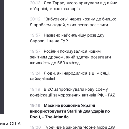
20:13
Лев Тарас, якого врятували від війни
в Україні, тяжко захворів
20:12
"Вибухають" через кожну дрібницю:
9 проблем людей, яких легко розізлити
19:57
Названо найсильнішу розвідку
Європи, і це не ГУР
19:57
Росіяни похизувалися новим
зенітним дроном, який здатен розвивати
швидкість до 560 км/год
19:24
Люди, які народилися в ці місяці,
найуспішніші
19:19
В ЄС запропонували нову схему
конфіскації заморожених активів РФ, - FAZ
19:19
Маск не дозволив Україні
використовувати Starlink для ударів по
Росії, - The Atlantic
зники США
19:00
Туреччина закрила Чорне море для