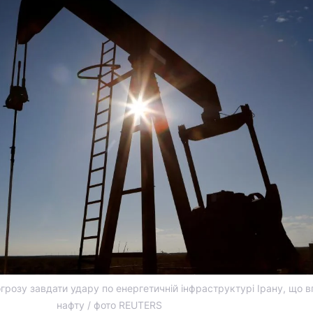
огрозу завдати удару по енергетичній інфраструктурі Ірану, що 
нафту / фото REUTERS