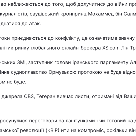
ово наближаються до того, щоб долучитися до війни пр
журналістів, саудівський кронпринц Мохаммед бін Сал
днатися до атак.
токи приєднаються до конфлікту, це означатиме значну
налітик ринку глобального онлайн-брокера XS.com Лін Тр
нських ЗМІ, заступник голови іранського парламенту Ал
інне судноплавство Ормузькою протокою не буде відно
ом не буде.
 джерела CBS, Тегеран вивчає листи, отримані від Ваш
просунулися переговори за лаштунками і чи готовий на
амської революції (КВІР) йти на компроміс, оскільки він 