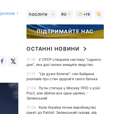
русском
RU
+19
ПОСЛУГИ
ПІДТРИМАЙТЕ НАС
ОСТАННІ НОВИНИ
21:18
У СРСР створили систему "судного
дня", яка досі може знищити людство
21:15
"Це дуже боляче": син Байдена
розповів про стан здоров’я свого батька
21:04
Путін стягнув у Москву ППО з усієї
Росії, але збитки все одно шалені, -
Зеленський
21:04
Коли Україна почне виробництво
ракет до Patriot: Зеленський сказав, від