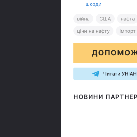
шкоди
війна
США
нафта
ціни на нафту
імпорт
ДОПОМОЖ
Читати УНІАН
НОВИНИ ПАРТНЕР