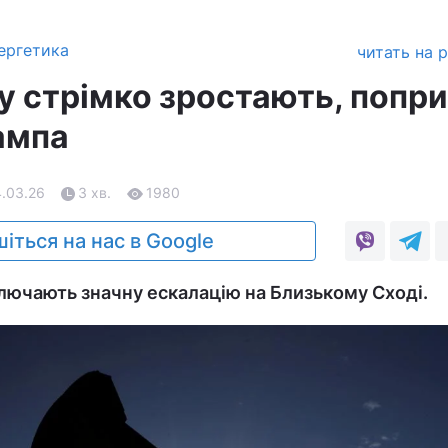
ергетика
читать на 
у стрімко зростають, попри
ампа
4.03.26
3 хв.
1980
іться на нас в Google
ключають значну ескалацію на Близькому Сході.