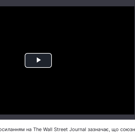
Play
Video
осиланням на The Wall Street Journal зазначає, що сою