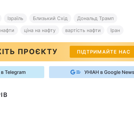
Ізраїль
Близький Схід
Дональд Трамп
 нафти
ціна на нафту
вартість нафти
Іран
ІТЬ ПРОЄКТУ
ПІДТРИМАЙТЕ НАС
 в Telegram
УНІАН в Google New
ІВ