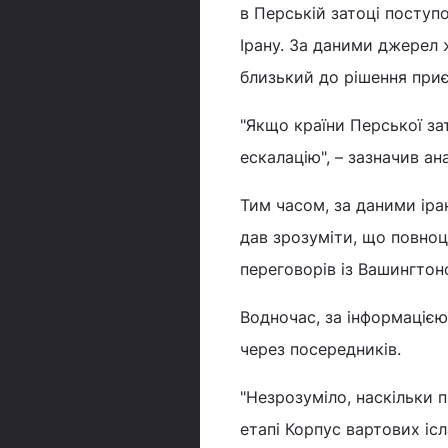
в Перській затоці поступ
Ірану. За даними джерел 
близький до рішення приє
"Якщо країни Перської за
ескалацію", – зазначив а
Тим часом, за даними іра
дав зрозуміти, що повноц
переговорів із Вашингтон
Водночас, за інформацією
через посередників.
"Незрозуміло, наскільки 
етапі Корпус вартових ісл