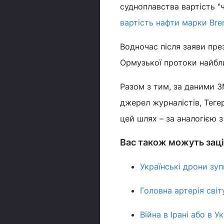
судноплавства вартість "
вартість нафти марки Bre
Водночас після заяви пр
Ормузької протоки найб
Разом з тим, за даними З
джерел журналістів, Теге
цей шлях – за аналогією 
Вас також можуть заці
Українські дрони зу
Головна артерія сві
Війна в Ірані або в 