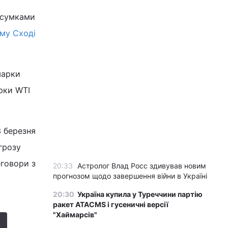
ідсумками
ому Сході
марки
арки WTI
3 березня
огрозу
еговори з
20:33
Астролог Влад Росс здивував новим
прогнозом щодо завершення війни в Україні
20:30
Україна купила у Туреччини партію
ракет ATACMS і гусеничні версії
"Хаймарсів"