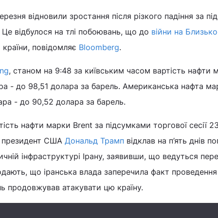
березня відновили зростання після різкого падіння за п
. Це відбулося на тлі побоювань, що до
війни на Близьк
і країни, повідомляє
Bloomberg
.
ing
, станом на 9:48 за київським часом вартість нафти 
ара - до 98,51 долара за барель. Американська нафта м
ра - до 90,52 долара за барель.
тість нафти марки Brent за підсумками торгової сесії 2
що президент США
Дональд Трамп
відклав на п’ять днів п
ичній інфраструктурі Ірану, заявивши, що ведуться пер
одають, що іранська влада заперечила факт проведення
їль продовжував атакувати цю країну.