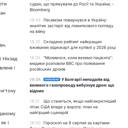
оти
суден, що прямували до Росії та України, -
Bloomberg
ман
18:43
Песимізм повернувся в Україну:
аналітик застеріг від помилкового погляду
на війну
18:35
Складено рейтинг найкращих
ан.
вживаних відеокарт для купівлі у 2026 році
18:35
"Молимося, коли веземо пацієнта":
і Нікзад
медики розповіли BBC про полювання
влене і
російських дронів
18:34
У Болгарії неподалік від
ОНОВЛЕНО
великого газопроводу вибухнув дрон: що
ингтону
відомо
18:21
Що станеться, якщо найсекретніший
літак США впаде у ворога: план на
найгірший сценарій
 даному
як і
18:00
Гороскоп на 9 серпня за картами