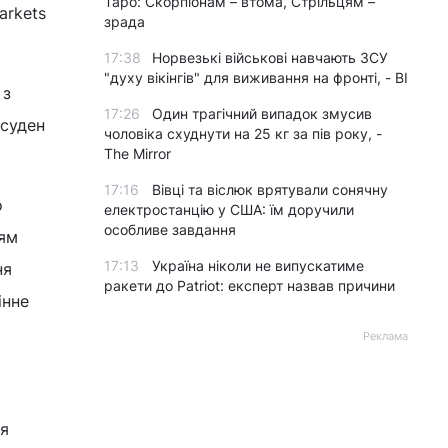
Таро: Скорпіонам – втома, Стрільцям –
arkets
зрада
17:38
Норвезькі військові навчають ЗСУ
"духу вікінгів" для виживання на фронті, - BI
 з
17:26
Один трагічний випадок змусив
 суден
чоловіка схуднути на 25 кг за пів року, -
The Mirror
17:16
Вівці та віслюк врятували сонячну
о
електростанцію у США: їм доручили
особливе завдання
ням
17:13
Україна ніколи не випускатиме
ня
ракети до Patriot: експерт назвав причини
інне
Реклама
ля