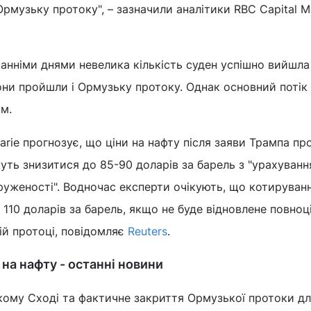
рмузьку протоку", – зазначили аналітики RBC Capital M
анніми днями невелика кількість суден успішно вийшла
они пройшли і Ормузьку протоку. Однак основний потік
м.
arie прогнозує, що ціни на нафту після заяви Трампа пр
ть знизитися до 85-90 доларів за барель з "урахуван
уженості". Водночас експерти очікують, що котируван
 110 доларів за барель, якщо не буде відновлене повноц
ій протоці, повідомляє
Reuters
.
и на нафту - останні новини
ькому Сході та фактичне закриття Ормузької протоки д