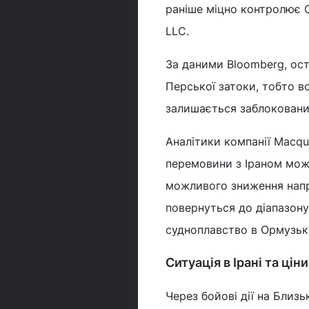
раніше міцно контролює О
LLC.
За даними Bloomberg, ост
Перської затоки, тобто в
залишається заблоковани
Аналітики компанії Macqu
перемовини з Іраном можу
можливого зниження напр
повернуться до діапазону
судноплавство в Ормузьк
Ситуація в Ірані та цін
Через бойові дії на Близ