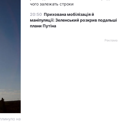
чого залежать строки
20:50
Прихована мобілізація й
маніпуляції: Зеленський розкрив подальші
плани Путіна
Реклама
вплинуло на