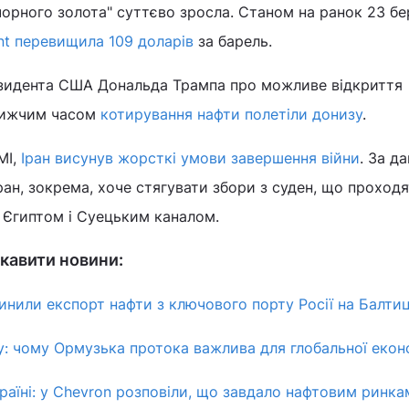
чорного золота" суттєво зросла. Станом на ранок 23 бе
nt перевищила 109 доларів
за барель.
езидента США Дональда Трампа про можливе відкриття
лижчим часом
котирування нафти полетіли донизу
.
МІ,
Іран висунув жорсткі умови завершення війни
. За д
ран, зокрема, хоче стягувати збори з суден, що проходя
з Єгиптом і Суецьким каналом.
кавити новини:
пинили експорт нафти з ключового порту Росії на Балтиц
ту: чому Ормузька протока важлива для глобальної екон
Україні: у Chevron розповіли, що завдало нафтовим ринка