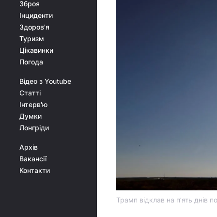
Зброя
Інциденти
Здоров'я
Туризм
Цікавинки
Погода
Відео з Youtube
Статті
Інтерв'ю
Думки
Лонгріди
Архів
Вакансії
Контакти
Трамп відклав на п’ять днів п