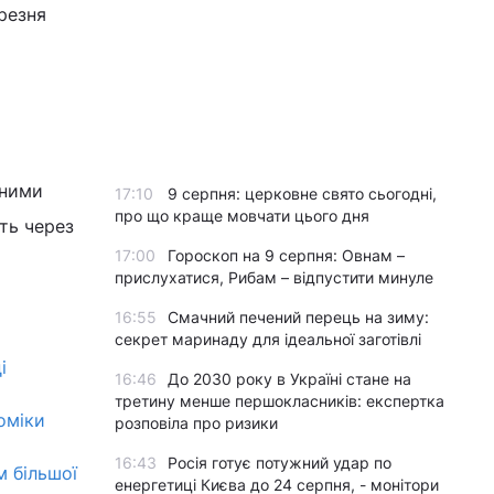
резня
аними
17:10
9 серпня: церковне свято сьогодні,
про що краще мовчати цього дня
ть через
17:00
Гороскоп на 9 серпня: Овнам –
прислухатися, Рибам – відпустити минуле
16:55
Смачний печений перець на зиму:
секрет маринаду для ідеальної заготівлі
і
16:46
До 2030 року в Україні стане на
третину менше першокласників: експертка
оміки
розповіла про ризики
16:43
Росія готує потужний удар по
м більшої
енергетиці Києва до 24 серпня, - монітори