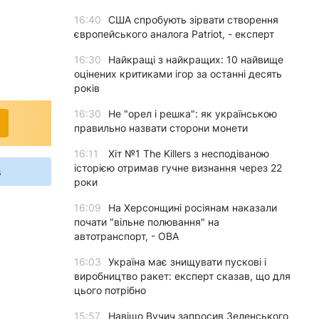
16:40
США спробують зірвати створення
європейського аналога Patriot, - експерт
16:30
Найкращі з найкращих: 10 найвище
оцінених критиками ігор за останні десять
років
16:30
Не "орел і решка": як українською
правильно назвати сторони монети
16:11
Хіт №1 The Killers з несподіваною
історією отримав гучне визнання через 22
s
роки
16:09
На Херсонщині росіянам наказали
почати "вільне полювання" на
автотранспорт, - ОВА
16:03
Україна має знищувати пускові і
виробництво ракет: експерт сказав, що для
цього потрібно
15:57
Навіщо Вучич запросив Зеленського