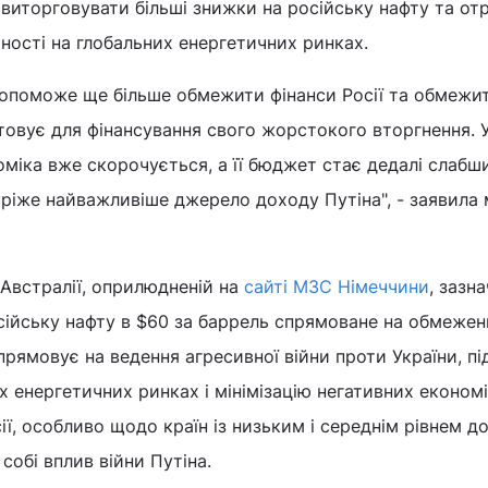
виторговувати більші знижки на російську нафту та от
ьності на глобальних енергетичних ринках.
допоможе ще більше обмежити фінанси Росії та обмежи
товує для фінансування свого жорстокого вторгнення. У
оміка вже скорочується, а її бюджет стає дедалі слабш
ріже найважливіше джерело доходу Путіна", - заявила 
і Австралії, оприлюдненій на
сайті МЗС Німеччини
, зазн
сійську нафту в $60 за баррель спрямоване на обмежен
прямовує на ведення агресивної війни проти України, п
их енергетичних ринках і мінімізацію негативних економ
сії, особливо щодо країн із низьким і середнім рівнем до
собі вплив війни Путіна.