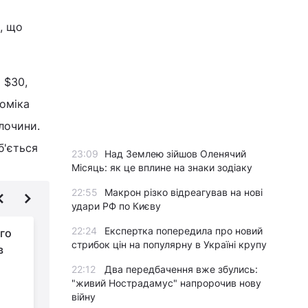
, що
 $30,
оміка
злочини.
б'ється
23:09
Над Землею зійшов Оленячий
Місяць: як це вплине на знаки зодіаку
22:55
Макрон різко відреагував на нові
удари РФ по Києву
22:24
Експертка попередила про новий
рго
Росія заборонить
стрибок цін на популярну в Україні крупу
в
продаж нафти
країнам, які
22:12
Два передбачення вже збулись:
підтримали обмеження ціни -
е
"живий Нострадамус" напророчив нову
війну
Bloomberg