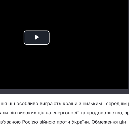
Play
Video
ння цін особливо виграють країни з низьким і середнім
али він високих цін на енергоносії та продовольство, з
в'язаною Росією війною проти України. Обмеження цін