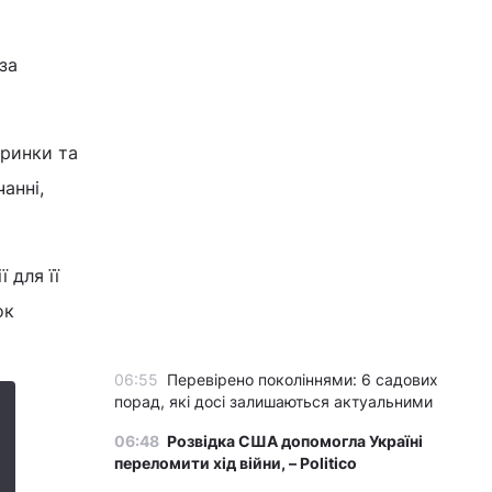
за
 ринки та
анні,
 для її
ок
06:55
Перевірено поколіннями: 6 садових
порад, які досі залишаються актуальними
06:48
Розвідка США допомогла Україні
переломити хід війни, – Politico