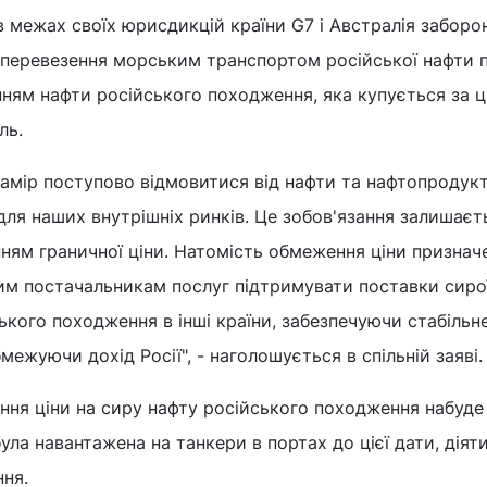
 в межах своїх юрисдикцій країни G7 і Австралія забор
з перевезення морським транспортом російської нафти 
нням нафти російського походження, яка купується за ц
ль.
амір поступово відмовитися від нафти та нафтопродукт
ля наших внутрішніх ринків. Це зобов'язання залишаєт
ням граничної ціни. Натомість обмеження ціни признач
им постачальникам послуг підтримувати поставки сиро
ького походження в інші країни, забезпечуючи стабільн
бмежуючи дохід Росії", - наголошується в спільній заяві.
ня ціни на сиру нафту російського походження набуде
була навантажена на танкери в портах до цієї дати, діят
ня.