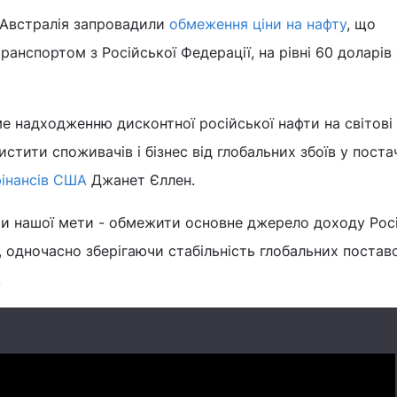
а Австралія запровадили
обмеження ціни на нафту
, що
анспортом з Російської Федерації, на рівні 60 доларів 
 надходженню дисконтної російської нафти на світові
тити споживачів і бізнес від глобальних збоїв у постач
фінансів США
Джанет Єллен.
 нашої мети - обмежити основне джерело доходу Росії
і, одночасно зберігаючи стабільність глобальних постав
.