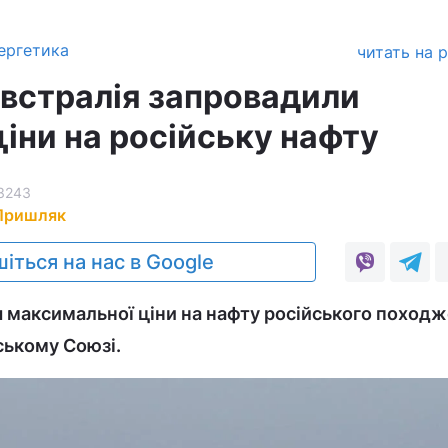
ергетика
читать на 
Австралія запровадили
іни на російську нафту
3243
Пришляк
іться на нас в Google
 максимальної ціни на нафту російського поход
ському Союзі.