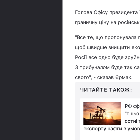
Голова Офісу президента
граничну ціну на російськ
"Все те, що пропонувала 
щоб швидше знищити екон
Росії все одно буде зруйн
З трибуналом буде так са
свого", - сказав Єрмак.
ЧИТАЙТЕ ТАКОЖ:
Росія заборонить
РФ сф
продаж нафти
"тіньо
країнам, які
сотні 
 обмеження ціни -
експорту нафти в умов