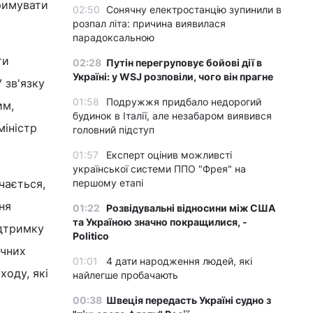
римувати
02:50
Сонячну електростанцію зупинили в
розпал літа: причина виявилася
парадоксальною
ти
02:28
Путін перегруповує бойові дії в
Україні: у WSJ розповіли, чого він прагне
 зв'язку
01:58
Подружжя придбало недорогий
им,
будинок в Італії, але незабаром виявився
міністр
головний підступ
01:57
Експерт оцінив можливсті
української системи ППО "Фрея" на
ачається,
першому етапі
ня
01:22
Розвідувальні відносини між США
та Україною значно покращилися, -
ідтримку
Politico
ічних
01:01
4 дати народження людей, які
ходу, які
найлегше пробачають
00:38
Швеція передасть Україні судно з