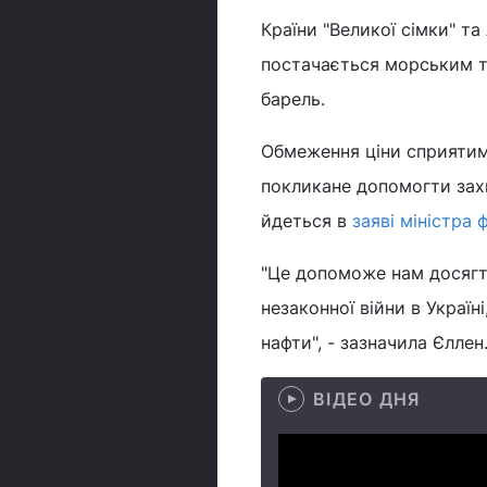
Країни "Великої сімки" т
постачається морським тр
барель.
Обмеження ціни сприятиме
покликане допомогти захис
йдеться в
заяві міністра 
"Це допоможе нам досягти
незаконної війни в Україн
нафти", - зазначила Єллен
ВІДЕО ДНЯ