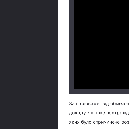
За її словами, від обмеже
доходу, які вже постражд
яких було спричинене роз