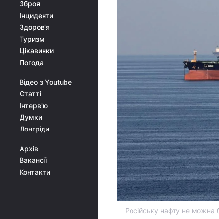
Зброя
Інциденти
Здоров'я
Туризм
Цікавинки
Погода
Відео з Youtube
Статті
Інтерв'ю
Думки
Лонгріди
Архів
Вакансії
Контакти
Російську нафту не можна б