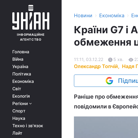
›
›
Новини
Економіка
Ен
Країни G7 і 
ІНФОРМАЦІЙНЕ
обмеження ц
АГЕНТСТВО
Головна
Війна
11:11, 03.12.22
5 хв.
2
Олександр Топчій,
Надя 
Україна
Політика
Підпиш
Економіка
Світ
Екологія
Раніше про обмеження
Регіони
повідомили в Європей
Спорт
Наука
Техно і зв'язок
Лайт