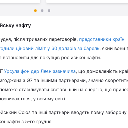
йську нафту
рудня, після тривалих переговорів,
представники країн
дили ціновий ліміт у 60 доларів за барель
, який вони т
встановити для покупців російської нафти.
ії
Урсула фон дер Ляєн зазначила
, що домовленість кра
узгоджена з G7 та іншими партнерами, значно скоротит
допоможе стабілізувати світові ціни на енергію, що прине
озвиваються, у всьому світі.
йський Союз та інші партнери вводять повну заборону
ої нафти з 5-го грудня.