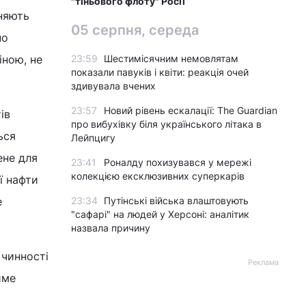
"тіньового флоту" Росії
оняють
05 серпня, середа
по
іною, не
23:59
Шестимісячним немовлятам
показали павуків і квіти: реакція очей
здивувала вчених
23:57
Новий рівень ескалації: The Guardian
ів
про вибухівку біля українського літака в
ься
Лейпцигу
ене для
23:41
Роналду похизувався у мережі
колекцією ексклюзивних суперкарів
ї нафти
е
23:34
Путінські війська влаштовують
"сафарі" на людей у Херсоні: аналітик
назвала причину
 чинності
Реклама
име