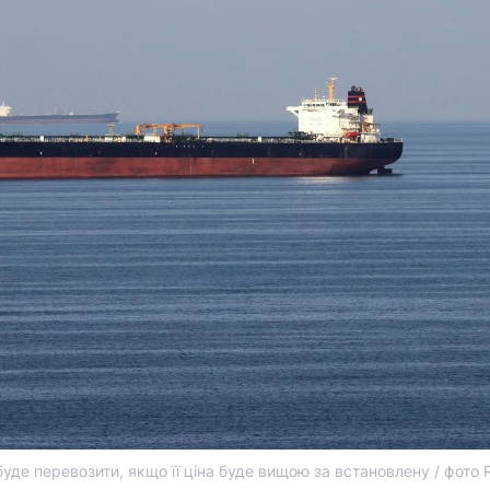
уде перевозити, якщо її ціна буде вищою за встановлену / фото