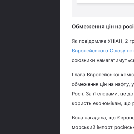
Обмеження цін на росі
Як повідомляв УНІАН, 2 г
Європейського Союзу пого
союзники намагатимуться 
Глава Європейської коміс
обмеження цін на нафту, 
Росії. За її словами, це 
користь економікам, що р
Вона нагадала, що Європе
морський імпорт російськ