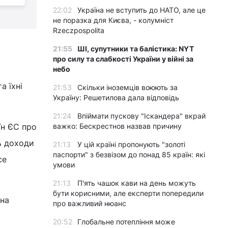
22:02
Україна не вступить до НАТО, але це
не поразка для Києва, - колумніст
Rzeczpospolita
21:55
ШІ, супутники та балістика: NYT
про силу та слабкості України у війні за
небо
а їхні
21:53
Скільки іноземців воюють за
Україну: Решетилова дала відповідь
21:24
Впіймати пускову "Іскандера" вкрай
їн ЄС про
важко: Бескрестнов назвав причину
ь доходи
21:13
У цій країні пропонують "золоті
паспорти" з безвізом до понад 85 країн: які
се
умови
21:13
П'ять чашок кави на день можуть
бути корисними, але експерти попередили
 на
про важливий нюанс
20:52
Глобальне потепління може