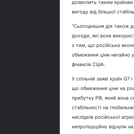
дозволить таким країнам 
вигоду від більшої стабіл
"Сьогоднішня дія також 
доходи, які вона викорис
з тим, що російська екон
обмеження ціни негайно у
фінансів США.
У спільній заяві країн G7 
що обмеження ціни на ро
прибутку РФ, який вона с
стабільності на глобальн
наслідків російської агре
непропорційно відчули на 