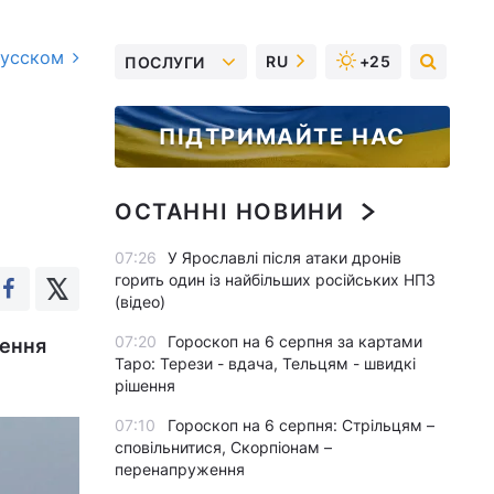
русском
RU
+25
ПОСЛУГИ
ПІДТРИМАЙТЕ НАС
ОСТАННІ НОВИНИ
07:26
У Ярославлі після атаки дронів
горить один із найбільших російських НПЗ
(відео)
07:20
Гороскоп на 6 серпня за картами
ження
Таро: Терези - вдача, Тельцям - швидкі
рішення
07:10
Гороскоп на 6 серпня: Стрільцям –
сповільнитися, Скорпіонам –
перенапруження