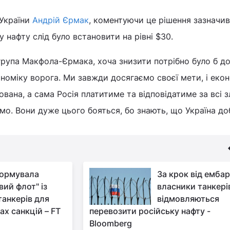
 України
Андрій Єрмак
, коментуючи це рішення зазначив
у нафту слід було встановити на рівні $30.
група Макфола-Єрмака, хоча знизити потрібно було б до
оміку ворога. Ми завжди досягаємо своєї мети, і екон
ована, а сама Росія платитиме та відповідатиме за всі 
мо. Вони дуже цього бояться, бо знають, що Україна до
ормувала
За крок від емба
вий флот" із
власники танкері
танкерів для
відмовляються
ах санкцій – FT
перевозити російську нафту -
Bloomberg