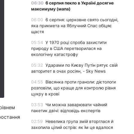
06:30
6 серпня пекло в Україні досягне
максимуму (мапа)
06:00
6 серпня: церковне свято сьогодні,
яка прикмета на Яблучний Спас обіцяє
щастя
05:54
У 1970 році спроба захистити
природу в США перетворилася на
екологічну катастрофу
05:32
Ударами по Києву Путін рятує свій
авторитет в очах росіян, - Sky News
04:55
Вівсянка проти граноли: дієтологи
розповіли, що краще для контролю рівня
цукру в крові
03:53
Чи можна заварювати чайний
 рівнем
пакетик двічі: відповідь експертів
ростання
02:59
Невелика група змій вторглася й
захопила цілий острів: як їм це вдалося