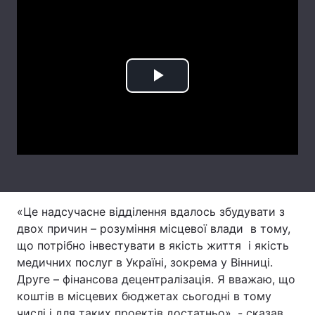
Лонгріди
Відео з Youtube
Статті
Play
Інтерв'ю
Думки
Video
Архів
Вакансії
Контакти
Послуги
«Це надсучасне відділення вдалось збудувати з
двох причин – розуміння місцевої влади в тому,
що потрібно інвестувати в якість життя і якість
медичних послуг в Україні, зокрема у Вінниці.
Друге – фінансова децентралізація. Я вважаю, що
коштів в місцевих бюджетах сьогодні в тому
числі і для таких проектів достатньо», - сказав