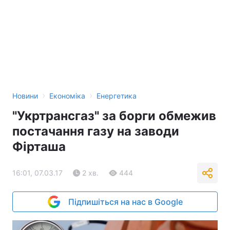
›
›
Новини
Економіка
Енергетика
"Укртрансгаз" за борги обмежив
постачання газу на заводи
Фірташа
16:01, 07.03.17
2 хв.
444
Підпишіться на нас в Google