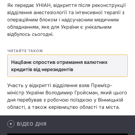
Як передає УНІАН, відкриття після реконструкції
відділення анестезіології та інтенсивної терапії з
операційним блоком і надсучасним медичним
Головна
Війна
обладнанням, яке для України є унікальним
відбулось сьогодні.
Україна
Політика
ЧИТАЙТЕ ТАКОЖ
Економіка
Світ
Нацбанк спростив отримання валютних
Спорт
Наука
кредитів від нерезидентів
Техно і зв'язок
Лайт
Участь у відкритті відділення взяв Прем’єр-
міністр України Володимир Гройсман, який цього
Зброя
Інциденти
дня перебував з робочою поїздкою у Вінницькій
Здоров'я
Туризм
області, а також керівництво області та міста.
Цікавинки
Погода
ВІДЕО ДНЯ
Екологія
Регіони