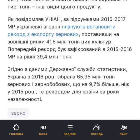
тис. тонн – інші види цього продукту.
Як повідомляв УНІАН, за підсумками 2016-2017
МР українські аграрії
планують встановити
рекорд з експорту зернових
, поставивши на
зовнішні ринки 41,6 млн тонн цих культур.
Попередній рекорд був зафіксований в 2015-2016
МР на рівні 39,4 млн тонн.
Згідно з даними Державної служби статистики,
Україна в 2016 році зібрала 65,95 млн тонн
зернових і зернобобових, що на 9,7% більше, ніж
у 2015 році, і є рекордом для країни за роки
незалежності.
зерно
RU
ПІДТРИМАЙТЕ НАС
МОВА
ГОЛОВНА
РОЗДІЛИ
ПОГОДА
ЛАЙТ