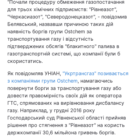
"Почали процедуру обмеження газопостачання
для трьох хімічних підприємств: "Рівнеазот",
"Черкасиазот", "Северодонецказот", - повідомив
Белявський, назвавши причиною таких дій
наявність боргів групи Ostchem за
транспортування газу і відсутність
підтверджених обсягів "блакитного" палива в
газотранспортній системі, що компанії були б
скористатись.
Як повідомляв УНІАН,
"Укртрансгаз" позивається
з компаніями групи Ostchem
, намагаючись
повернути борги за транспортування газу або
довести правомірність своїх дій як оператора
ГТС, спрямованих на вирівнювання дисбалансу
газу. Наприклад, у грудні 2016 року
Господарський суд Рівненської області прийняв
рішення про стягнення з "Рівнеазот" на користь
держкомпанії 30,6 мільйона гривень боргів.