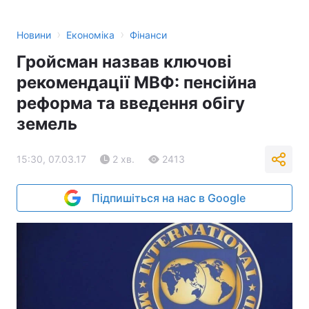
›
›
Новини
Економіка
Фінанси
Гройсман назвав ключові
рекомендації МВФ: пенсійна
реформа та введення обігу
земель
15:30, 07.03.17
2 хв.
2413
Підпишіться на нас в Google