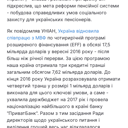
підкреслив, що мета реформи пенсійної системи
- побудова справедливих умов соціального
захисту для українських пенсіонерів.
Як повідомляв УНІАН,
Україна відновила
співпрацю з МВФ
по чотирирічній програмі
розширеного фінансування (EFF) в обсязі 17,5
мільярда доларів у вересні 2016 року - після
більш ніж річної перерви. За цією програмою
наша країна отримала три кредитні транші
загальним обсягом 7,62 мільярда доларів. До
кінця 2016 року Україна розраховувала отримати
четвертий транш у розмірі 1 мільярд доларів і
виконала для цього ключові умови, а саме -
ухвалила держбюджет на 2017 рік і провела
націоналізацію найбільшого в країні банку
"ПриватБанк". Разом з тим засідання Ради
директорів щодо українського питання і
виділення грошей весь час відкладалося.