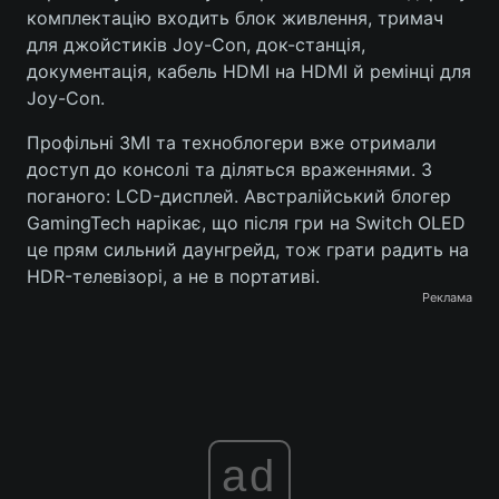
комплектацію входить блок живлення, тримач
Тема оформлення
для джойстиків Joy-Con, док-станція,
документація, кабель HDMI на HDMI й ремінці для
Joy-Con.
Профільні ЗМІ та техноблогери вже отримали
доступ до консолі та діляться враженнями. З
поганого: LCD-дисплей. Австралійський блогер
GamingTech нарікає, що після гри на Switch OLED
це прям сильний даунгрейд, тож грати радить на
HDR-телевізорі, а не в портативі.
Реклама
ad