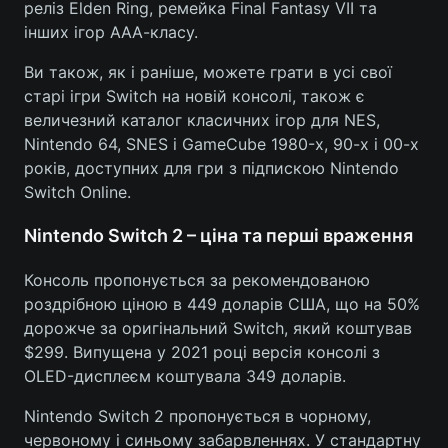
реліз Elden Ring, ремейка Final Fantasy VII та
інших ігор ААА-класу.
Лонгріди
Ви також, як і раніше, можете грати в усі свої
Відео з Youtube
Статті
старі ігри Switch на новій консолі, також є
величезний каталог класичних ігор для NES,
Інтерв'ю
Думки
Nintendo 64, SNES і GameCube 1980-х, 90-х і 00-х
років, доступних для гри з підпискою Nintendo
Архів
Вакансії
Switch Online.
Контакти
Nintendo Switch 2 – ціна та перші враження
Послуги
Консоль пропонується за рекомендованою
роздрібною ціною в 449 доларів США, що на 50%
дорожче за оригінальний Switch, який коштував
$299. Випущена у 2021 році версія консолі з
OLED-дисплеєм коштувала 349 доларів.
Nintendo Switch 2 пропонується в чорному,
червоному і синьому забарвленнях. У стандартну