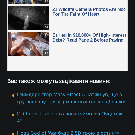
Вас також можуть зацікавити новини:
Геймдиректор Mass Effect 5 натякнув, що в
гру повернуться фірмові гігантські відблиски
CD Projekt RED показала геймплей "Відьмак
4"
Нова God of War буде 2.5D грою в сетингу