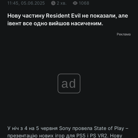
11:45, 05.06.2025
2 хв.
1068
Нову частину Resident Evil не показали, але
івент все одно вийшов насиченим.
Реклама
ad
У ніч з 4 на 5 червня Sony провела State of Play –
презентацію нових ігор для PS5 і PS VR2. Нову