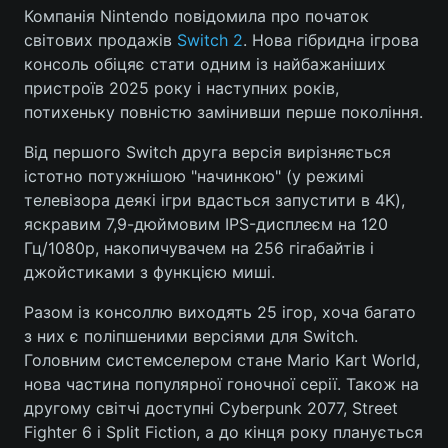
Компанія Nintendo повідомила про початок
світових продажів
Switch 2
. Нова гібридна ігрова
консоль обіцяє стати одним із найбажаніших
Головна
Війна
пристроїв 2025 року і наступних років,
потихеньку повністю замінивши перше покоління.
Україна
Політика
Від першого Switch друга версія вирізняється
Економіка
Світ
істотно потужнішою "начинкою" (у режимі
телевізора деякі ігри вдасться запустити в 4K),
Спорт
Наука
яскравим 7,9-дюймовим IPS-дисплеєм на 120
Гц/1080p, накопичувачем на 256 гігабайтів і
Техно і зв'язок
Лайт
джойстиками з функцією миші.
Зброя
Інциденти
Разом із консоллю виходять 25 ігор, хоча багато
з них є поліпшеними версіями для Switch.
Здоров'я
Туризм
Головним системселером стане Mario Kart World,
нова частина популярної гоночної серії. Також на
Цікавинки
Погода
другому світчі доступні Cyberpunk 2077, Street
Fighter 6 і Split Fiction, а до кінця року планується
Екологія
Регіони