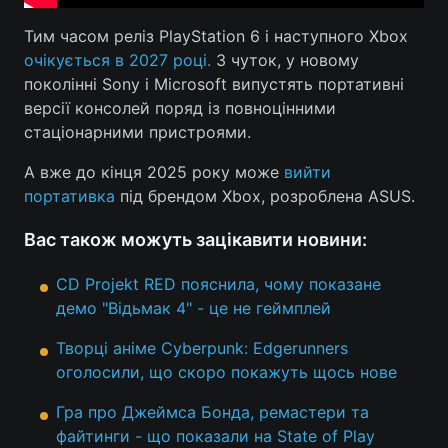
Тим часом реліз PlayStation 6 і наступного Xbox
очікується в 2027 році.
З чуток, у новому
поколінні Sony і Microsoft випустять портативні
версії консолей поряд із повноцінними
стаціонарними пристроями.
А вже до кінця 2025 року може
вийти
портативка
під брендом Xbox, розроблена ASUS.
Вас також можуть зацікавити новини:
CD Projekt RED пояснила, чому показане
демо "Відьмак 4" - це не геймплей
Творці аніме Cyberpunk: Edgerunners
оголосили, що скоро покажуть щось нове
Гра про Джеймса Бонда, ремастери та
файтинги - що показали на State of Play