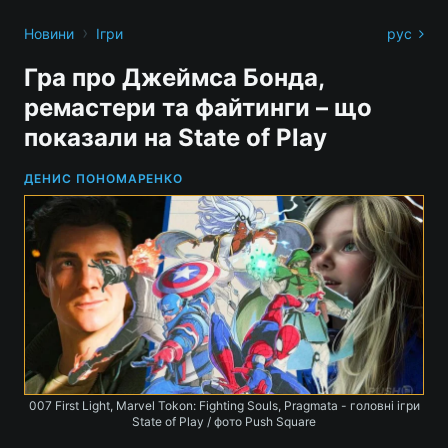
›
Новини
Ігри
рус
Гра про Джеймса Бонда,
ремастери та файтинги – що
показали на State of Play
ДЕНИС ПОНОМАРЕНКО
007 First Light, Marvel Tokon: Fighting Souls, Pragmata - головні ігри
State of Play / фото Push Square