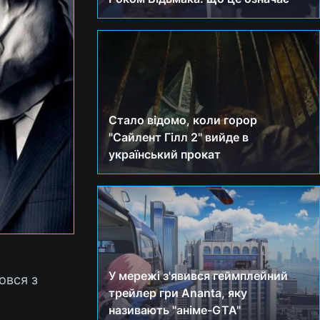
Стало відомо, коли горор
"Сайлент Гілл 2" вийде в
український прокат
У мережі з'явився геймплейний
ровся з
трейлер гри Ananta, яку
називають "аніме-GTA"