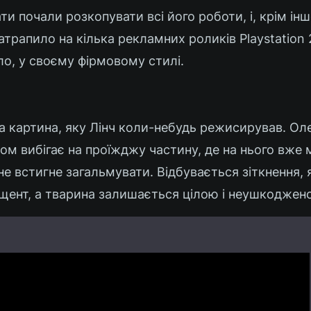
ти почали розкопувати всі його роботи, і, крім інш
трапило на кілька рекламних роликів Playstation 2,
ло, у своєму фірмовому стилі.
а картина, яку Лінч коли-небудь режисирував. Ол
том вибігає на проїжджу частину, де на нього вже 
не встигне загальмувати. Відбувається зіткнення, 
щент, а тварина залишається цілою і неушкоджен