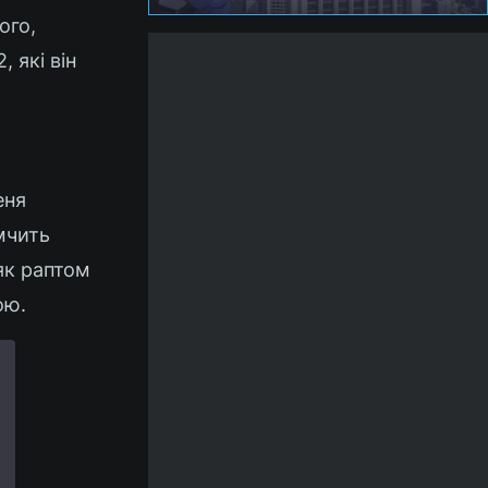
ого,
 які він
еня
мчить
як раптом
ою.