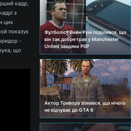
ерший кадр,
кадрі з
іч цих
рой показує
Футболіст Вейн Руні поділився, що
він так добре грав у Manchester
оридор -
United завдяки PSP
 рука, що
Актор Тревора зізнався, що нічого
не відчуває до GTA 6