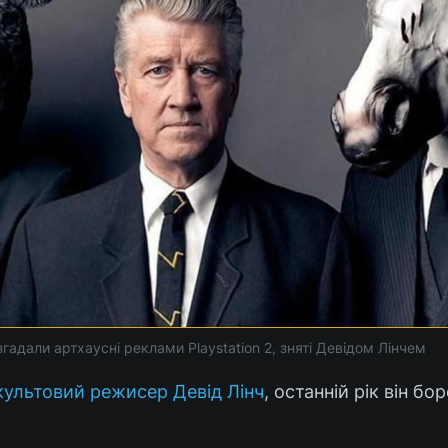
 згадали артхаусні реклами Playstation 2, зняті Девідом Лінчем
культовий режисер Девід Лінч
, останній рік він бо