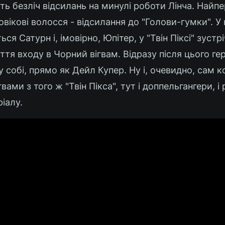
ть безліч відсилань на минулі роботи Лінча. Найп
вікові волосся - відсилання до "Голови-гумки". У 
ься Сатурн і, імовірно, Юпітер, у "Твін Піксі" зустр
ття входу в Чорний вігвам. Відразу після цього ге
собі, прямо як Дейл Купер. Ну і, очевидно, сам к
вами з того ж "Твін Пікса", тут і доппельгангери, і
іалу.