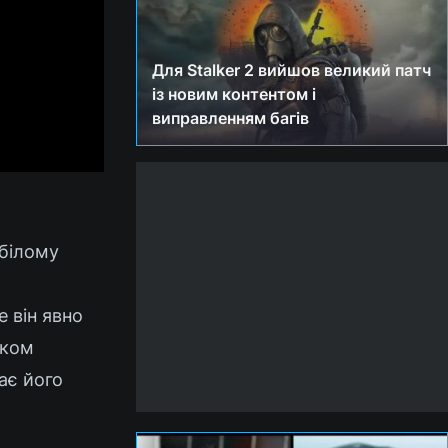
Для Stalker 2 вийшов великий патч
із новим контентом і
виправленням багів
-білому
 він явно
іком
ає його