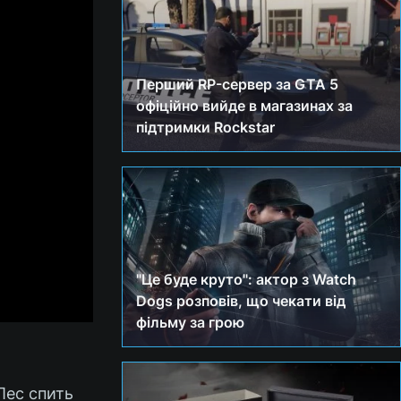
Перший RP-сервер за GTA 5
офіційно вийде в магазинах за
підтримки Rockstar
"Це буде круто": актор з Watch
Dogs розповів, що чекати від
фільму за грою
Пес спить