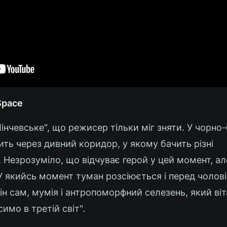
Space
інчевське", що режисер тільки міг зняти. У чорно
ть через дивний коридор, у якому бачить різні
 Незрозуміло, що відчуває герой у цей момент, але
 У якийсь момент туман розсіюється і перед чолов
він сам, мумія і антропоморфний селезень, який віт
имо в третій світ".