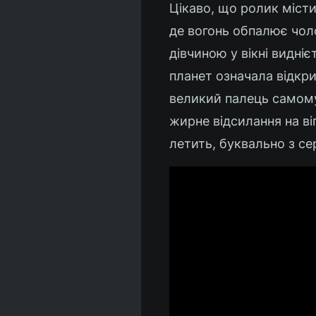
Цікаво, що ролик місти
де вогонь обпалює чоло
дівчиною у вікні виднієт
планет означала відкри
великий палець самому 
жирне відсилання на віг
летить, буквально з сер