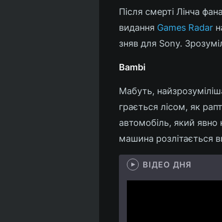
Після смерті Лінча фана
видання
Games Radar
на
зняв для Sony. Зрозумі
Bambi
Мабуть, найзрозуміліш
грається лісом, як рап
автомобіль, який явно 
машина розлітається в
ВІДЕО ДНЯ