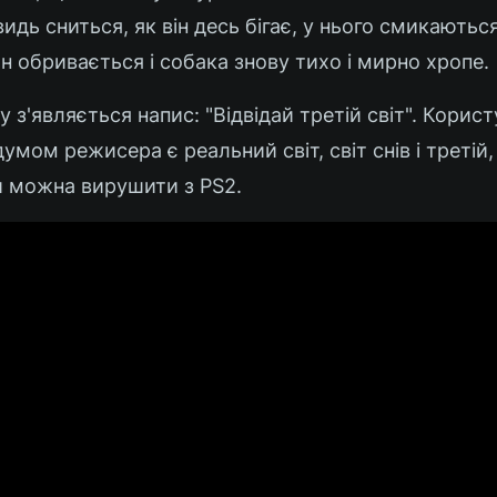
идь сниться, як він десь бігає, у нього смикаютьс
н обривається і собака знову тихо і мирно хропе.
 з'являється напис: "Відвідай третій світ". Корист
умом режисера є реальний світ, світ снів і третій,
ий можна вирушити з PS2.