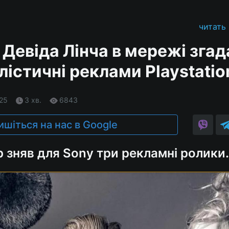
читать
 Девіда Лінча в мережі зга
істичні реклами Playstatio
.25
3 хв.
6843
ишіться на нас в Google
 зняв для Sony три рекламні ролики.