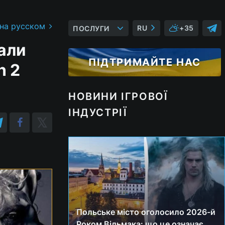
 на русском
RU
+35
ПОСЛУГИ
дали
ПІДТРИМАЙТЕ НАС
n 2
НОВИНИ ІГРОВОЇ
ІНДУСТРІЇ
Польське місто оголосило 2026-й
Роком Відьмака: що це означає