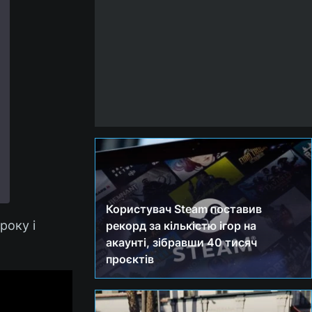
Користувач Steam поставив
року і
рекорд за кількістю ігор на
акаунті, зібравши 40 тисяч
проєктів