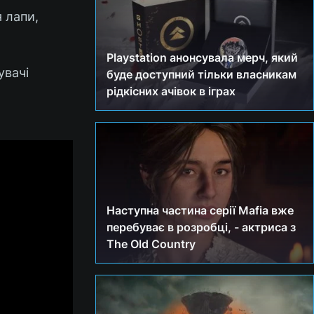
я лапи,
Playstation анонсувала мерч, який
увачі
буде доступний тільки власникам
рідкісних ачівок в іграх
Наступна частина серії Mafia вже
перебуває в розробці, - актриса з
The Old Country