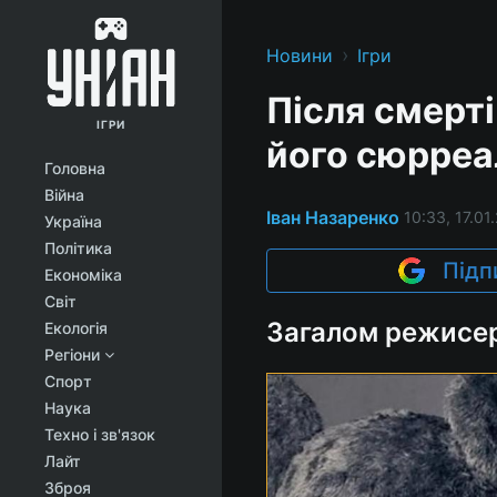
›
Новини
Ігри
Після смерті
ІГРИ
його сюрреал
Головна
Війна
Іван Назаренко
10:33, 17.01
Україна
Політика
Підп
Економіка
Світ
Загалом режисер
Екологія
Регіони
Спорт
Наука
Техно і зв'язок
Лайт
Зброя