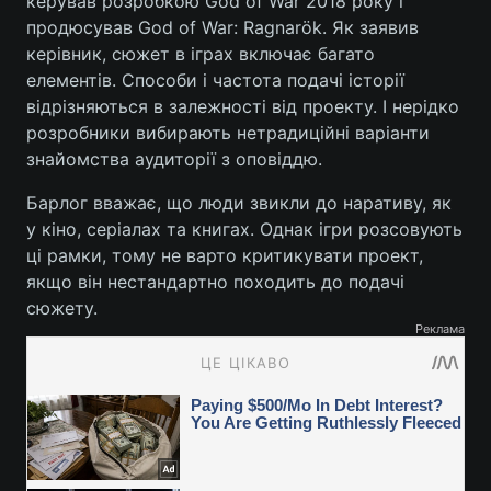
керував розробкою God of War 2018 року і
продюсував God of War: Ragnarök. Як заявив
керівник, сюжет в іграх включає багато
елементів. Способи і частота подачі історії
відрізняються в залежності від проекту. І нерідко
розробники вибирають нетрадиційні варіанти
знайомства аудиторії з оповіддю.
Барлог вважає, що люди звикли до наративу, як
у кіно, серіалах та книгах. Однак ігри розсовують
ці рамки, тому не варто критикувати проект,
якщо він нестандартно походить до подачі
сюжету.
Реклама