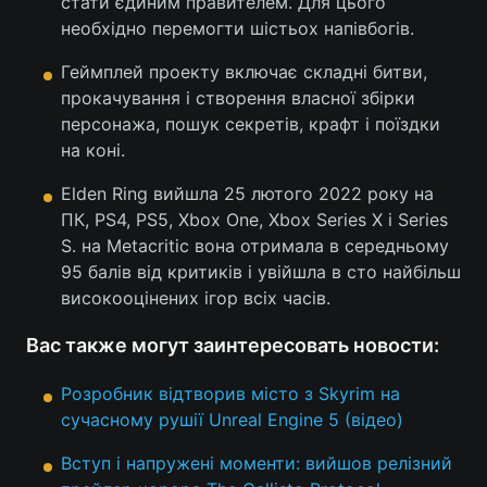
стати єдиним правителем. Для цього
необхідно перемогти шістьох напівбогів.
Геймплей проекту включає складні битви,
прокачування і створення власної збірки
персонажа, пошук секретів, крафт і поїздки
на коні.
Elden Ring вийшла 25 лютого 2022 року на
ПК, PS4, PS5, Xbox One, Xbox Series X і Series
S. на Metacritic вона отримала в середньому
95 балів від критиків і увійшла в сто найбільш
високооцінених ігор всіх часів.
Вас также могут заинтересовать новости:
Розробник відтворив місто з Skyrim на
сучасному рушії Unreal Engine 5 (відео)
Вступ і напружені моменти: вийшов релізний