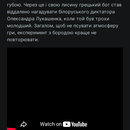
губою. Через це і свою лисину грецький бог став
Лонгріди
віддалено нагадувати білоруського диктатора
Олександра Лукашенка, коли той був трохи
молодший. Загалом, щоб не псувати атмосферу
Відео з Youtube
Статті
гри, експеримент з бородою краще не
повторювати.
Інтерв'ю
Думки
Архів
Вакансії
Контакти
Послуги