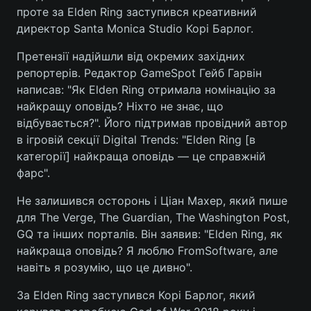
проте за Elden Ring заступився креативний
директор Santa Monica Studio Корі Барлог.
Претензії надійшли від окремих західних
репортерів. Редактор GameSpot Гейб Гарвін
написав: "Як Elden Ring отримала номінацію за
найкращу оповідь? Ніхто не знає, що
відбувається?". Його підтримав провідний автор
в ігровій секції Digital Trends: "Elden Ring [в
категорії] найкраща оповідь — це справжній
фарс".
Не залишився осторонь і Ціан Махер, який пише
для The Verge, The Guardian, The Washington Post,
GQ та інших порталів. Він заявив: "Elden Ring, як
найкраща оповідь? Я люблю FromSoftware, але
навіть я розумію, що це дивно".
За Elden Ring заступився Корі Барлог, який