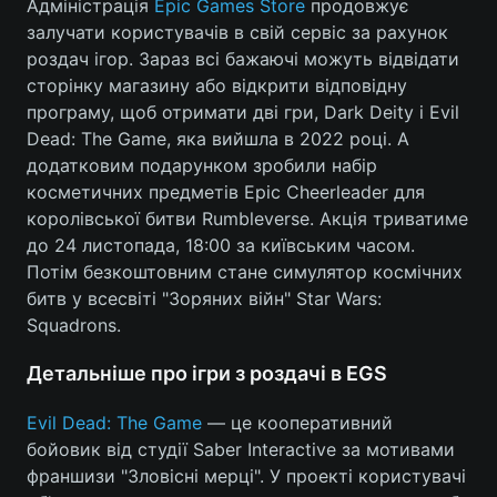
Адміністрація
Epic Games Store
продовжує
залучати користувачів в свій сервіс за рахунок
роздач ігор. Зараз всі бажаючі можуть відвідати
сторінку магазину або відкрити відповідну
програму, щоб отримати дві гри, Dark Deity і Evil
Dead: The Game, яка вийшла в 2022 році. А
додатковим подарунком зробили набір
косметичних предметів Epic Cheerleader для
королівської битви Rumbleverse. Акція триватиме
до 24 листопада, 18:00 за київським часом.
Потім безкоштовним стане симулятор космічних
битв у всесвіті "Зоряних війн" Star Wars:
Squadrons.
Детальніше про ігри з роздачі в EGS
Evil Dead: The Game
— це кооперативний
бойовик від студії Saber Interactive за мотивами
франшизи "Зловісні мерці". У проекті користувачі