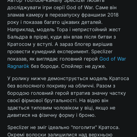
Автор YouTube-каналу Speclizer любить
досліджувати ігри серії God of War. Саме він
зламав камеру в перезапуску франшизи 2018
року і показав багато цікавих деталей.
Головна
Війна
Наприклад, модель Тора і непристойний жест
Бальдра в прірві, куди він впав після битви з
Україна
Політика
Кратосом у вступі. А зараз блогер вирішив
провести кумедний експеримент. Speclizer
Економіка
Світ
показав, як виглядає головний герой
God of War
Ragnarök
без бороди. Спойлер: не дуже.
Спорт
Наука
У ролику нижче демонструється модель Кратоса
Техно і зв'язок
Лайт
без волосяного покриву на обличчі. Разом з
бородою головний герой втратив значну частку
Зброя
Інциденти
своєї фірмової брутальності. На відео він
Здоров'я
Туризм
здається типовим чоловіком у віці, якщо не
дивитися на фізичну форму і броню.
Цікавинки
Погода
Speclizer не зміг ідеально "поголити" Кратоса.
Екологія
Регіони
Окремі волоски залишилися над верхньою