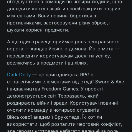
об'єднуються в команди по чотири людини, щоб
дослідити карту і знайти спосіб закрити розрив
між світами. Вони повинні боротися з
противниками, застосовуючи різну зброю, і
шукати корисні предмети.
А ще один гравець приймає роль центрального
ворога — кандарійського демона. Його мета —
перешкодити користувачам досягти успіху,
вселяючись в предмети і вцілілих.
Dark Deity
— це пригодницька RPG зі
стратегічними елементами від студії Sword & Axe
і видавництва Freedom Games. У проекті
демонструється світ Терразаель, який
роздирають війни і зради. Користувачі повинні
очолити команду з чотирьох студентів
Військової академії Брукстеда. Їх хотіли
використати, щоб розпалити черговий конфлікт,
але героям уготована набагато величніша роль.