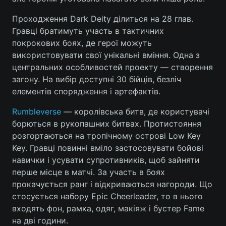
Проходження Dark Deity ділиться на 28 глав.
Гравці братимуть участь в тактичних
покрокових боях, де герої можуть
використовувати свої унікальні вміння. Одна з
центральних особливостей проекту — створення
загону. На вибір доступні 30 бійців, безліч
елементів спорядження і артефактів.
Rumbleverse
— королівська битв, де користувачі
борються в рукопашних битвах. Протистояння
розгортаються на тропічному острові Low Key
Key. Гравці повинні вміло застосовувати бойові
навички і усувати супротивників, щоб зайняти
перше місце в матчі. За участь в боях
прокачується ранг і відкриваються нагороди. Що
стосується набору Epic Cheerleader, то в нього
входять фон, рамка, одяг, макіяж і бустер Fame
на дві години.