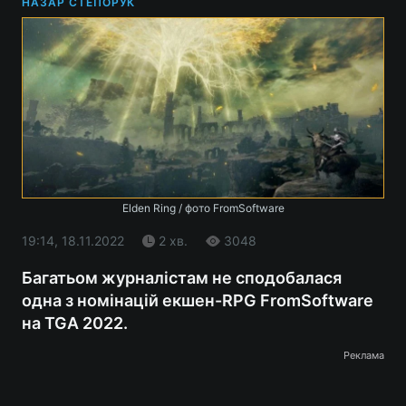
НАЗАР СТЕПОРУК
Elden Ring / фото FromSoftware
19:14, 18.11.2022
2 хв.
3048
Багатьом журналістам не сподобалася
одна з номінацій екшен-RPG FromSoftware
на TGA 2022.
Реклама