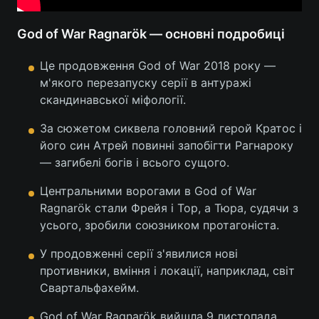
Тема оформлення
God of War Ragnarök — основні подробиці
Це продовження God of War 2018 року —
м'якого перезапуску серії в антуражі
скандинавської міфології.
За сюжетом сиквела головний герой Кратос і
його син Атрей повинні запобігти Рагнароку
— загибелі богів і всього сущого.
Центральними ворогами в God of War
Ragnarök стали Фрейя і Тор, а Тюра, судячи з
усього, зробили союзником протагоніста.
У продовженні серії з'явилися нові
противники, вміння і локації, наприклад, світ
Свартальфахейм.
God of War Ragnarök вийшла 9 листопада