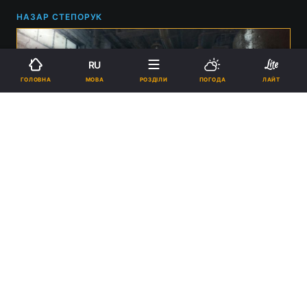
НАЗАР СТЕПОРУК
RU
МОВА
ГОЛОВНА
РОЗДІЛИ
ПОГОДА
ЛАЙТ
Metro: Last Light Redux / фото 4A Games
11:28, 25.12.2022
2 хв.
66411
Акція актуальна тільки сьогодні, 25 грудня.
Реклама