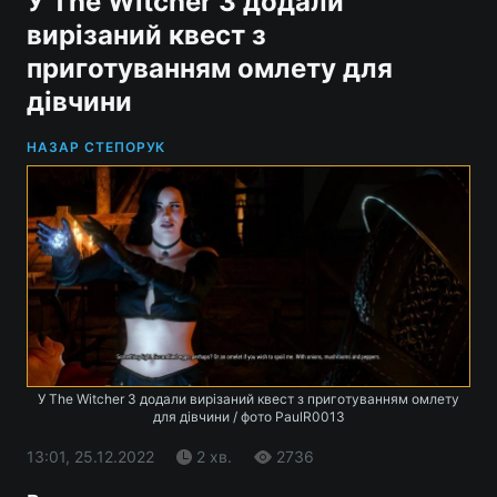
У The Witcher 3 додали
вирізаний квест з
приготуванням омлету для
дівчини
НАЗАР СТЕПОРУК
У The Witcher 3 додали вирізаний квест з приготуванням омлету
для дівчини / фото PaulR0013
13:01, 25.12.2022
2 хв.
2736