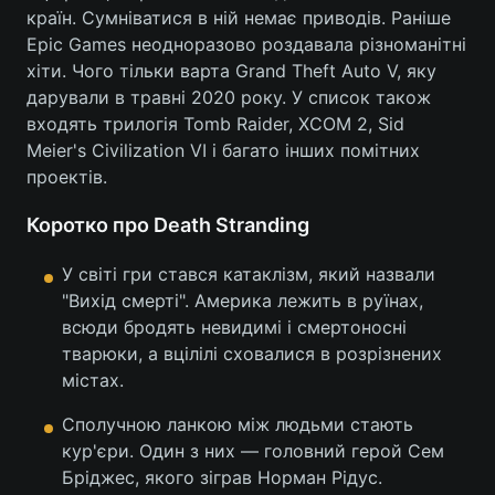
країн. Сумніватися в ній немає приводів. Раніше
Лонгріди
Epic Games неодноразово роздавала різноманітні
хіти. Чого тільки варта Grand Theft Auto V, яку
дарували в травні 2020 року. У список також
Відео з Youtube
Статті
входять трилогія Tomb Raider, XCOM 2, Sid
Meier's Civilization VI і багато інших помітних
Інтерв'ю
Думки
проектів.
Архів
Вакансії
Коротко про Death Stranding
Контакти
У світі гри стався катаклізм, який назвали
Послуги
"Вихід смерті". Америка лежить в руїнах,
всюди бродять невидимі і смертоносні
тварюки, а вцілілі сховалися в розрізнених
містах.
Сполучною ланкою між людьми стають
кур'єри. Один з них — головний герой Сем
Бріджес, якого зіграв Норман Рідус.