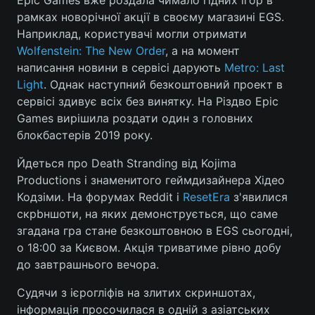
Epic Games вже роздала чимало гідних ігор в
рамках новорічної акції в своєму магазині EGS.
Наприклад, користувачі могли отримати
Wolfenstein: The New Order
, а на момент
Головна
Війна
написання новини в сервісі дарують
Metro: Last
Light
. Однак наступний безкоштовний проект в
Україна
Політика
сервісі здивує всіх без винятку. На Різдво Epic
Games вирішила роздати один з головних
Економіка
Світ
блокбастерів 2019 року.
Спорт
Наука
Йдеться про Death Stranding від Kojima
Productions і знаменитого геймдизайнера Хідео
Техно і зв'язок
Лайт
Кодзіми. На форумах Reddit і
ResetEra
з'явилися
скрbншоти, на яких демонструється, що саме
Зброя
Інциденти
згадана гра стане безкоштовною в EGS сьогодні,
Здоров'я
Туризм
о 18:00 за Києвом. Акція триватиме рівно добу
до завтрашнього вечора.
Цікавинки
Погода
Судячи з ієрогліфів на злитих скриншотах,
Екологія
Регіони
інформація просочилася в одній з азіатських