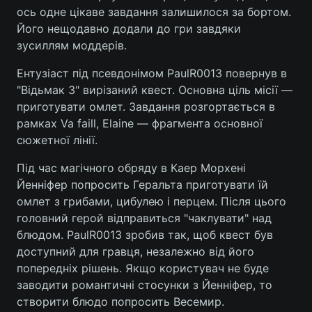
ось одне цікаве завдання залишилося за бортом.
Його нещодавно додали до гри завдяки
зусиллям моддерів.
Ентузіаст під псевдонімом PaulR0013 повернув в
"Відьмак 3" вирізаний квест. Основна ціль місії —
приготувати омлет. Завдання розгортається в
рамках Va faill, Elaine — фрагмента основної
сюжетної лінії.
Під час магічного обряду в Каер Морхені
Йенніфер попросить Геральта приготувати їй
омлет з грибами, цибулею і перцем. Після цього
головний герой відправиться "чаклувати" над
блюдом. PaulR0013 зробив так, щоб квест був
доступний для гравця, незалежно від його
попередніх рішень. Якщо користувач не буде
заводити романтичні стосунки з Йенніфер, то
створити блюдо попросить Весемир.