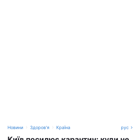
›
›
Новини
Здоров'я
Країна
рус
Київ посилює карантин: куди не