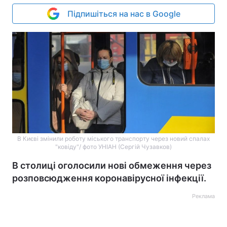
Підпишіться на нас в Google
В Києві змінили роботу міського транспорту через новий спалах
"ковіду"/ фото УНІАН (Сергій Чузавков)
В столиці оголосили нові обмеження через
розповсюдження коронавірусної інфекції.
Реклама