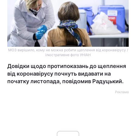
МОЗ вирішило, кому не можна робити щеплення від коронавірусу /
ілюстративне фото УНІАН
Довідки щодо протипоказань до щеплення
від коронавірусу почнуть видавати на
початку листопада, повідомив Радуцький.
Реклама