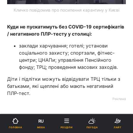
Кличко повідомив про посилення карантину у Києві
Куди не пускатимуть без
COVID
-19
сертифікатів
/ негативного ПЛР-тесту у столиці:
заклади харчування; готелі; установи
соціального захисту; спортзали, фітнес-
центри; ЦНАПи; управління Пенсійного
фонду; ТРЦ; проведення масових заходів.
Діти і підлітки можуть відвідувати ТРЦ тільки з
батьками, які щеплені або мають негативний
ПЛР-тест.
Реклама
RU
МОВА
ГОЛОВНА
РОЗДІЛИ
ПОГОДА
ЛАЙТ