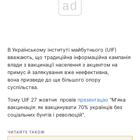
ad
Головна
Війна
Україна
Політика
В Українському інституті майбутнього (UIF)
Економіка
Світ
вважають, що традиційна інформаційна кампанія
влади з вакцинації населення з акцентом на
Спорт
Наука
примус й залякування вже неефективна,
вона призведе до ще більшого опору
Техно і зв'язок
Лайт
суспільства.
Зброя
Інциденти
Тому UIF 27 жовтня провів
презентацію
"М'яка
вакцинація: як вакцинувати 70% українців без
Здоров'я
Туризм
соціальних бунтів і революцій".
Цікавинки
Погода
ЧИТАЙТЕ ТАКОЖ
Екологія
Регіони