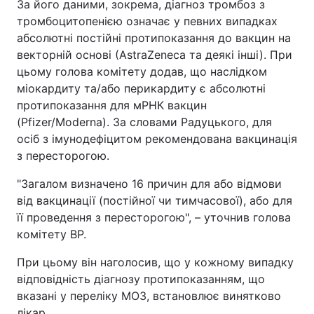
За його даними, зокрема, діагноз тромбоз з
тромбоцитопенією означає у певних випадках
абсолютні постійні протипоказання до вакцин на
векторній основі (АstraZeneca та деякі інші). При
цьому голова комітету додав, що наслідком
міокардиту та/або перикардиту є абсолютні
протипоказання для мРНК вакцин
(Pfizer/Moderna). За словами Радуцького, для
осіб з імунодефіцитом рекомендована вакцинація
з пересторогою.
"Загалом визначено 16 причин для або відмови
від вакцинації (постійної чи тимчасової), або для
її проведення з пересторогою", – уточнив голова
комітету ВР.
При цьому він наголосив, що у кожному випадку
відповідність діагнозу протипоказанням, що
вказані у переліку МОЗ, встановлює винятково
лікар.