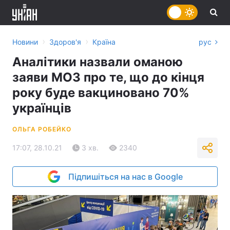
›
›
Новини
Здоров'я
Країна
рус
Аналітики назвали оманою
заяви МОЗ про те, що до кінця
року буде вакциновано 70%
українців
ОЛЬГА РОБЕЙКО
17:07, 28.10.21
3 хв.
2340
Підпишіться на нас в Google