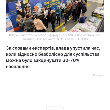
Влада недостатньо добре інформує населення про необхідність
вакцинації, зазначають в UIF / фото REUTERS
За словами експертів, влада упустила час,
коли відносно безболісно для суспільства
можна було вакцинувати 60-70%
населення.
Реклама