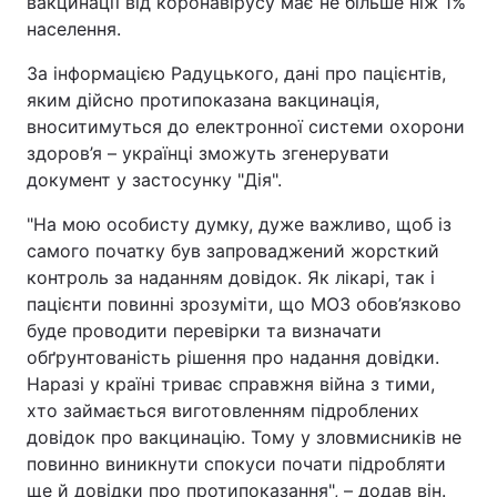
вакцинації від коронавірусу має не більше ніж 1%
населення.
За інформацією Радуцького, дані про пацієнтів,
яким дійсно протипоказана вакцинація,
вноситимуться до електронної системи охорони
здоров’я – українці зможуть згенерувати
документ у застосунку "Дія".
"На мою особисту думку, дуже важливо, щоб із
самого початку був запроваджений жорсткий
контроль за наданням довідок. Як лікарі, так і
пацієнти повинні зрозуміти, що МОЗ обов’язково
буде проводити перевірки та визначати
обґрунтованість рішення про надання довідки.
Наразі у країні триває справжня війна з тими,
хто займається виготовленням підроблених
довідок про вакцинацію. Тому у зловмисників не
повинно виникнути спокуси почати підробляти
ще й довідки про протипоказання", – додав він.