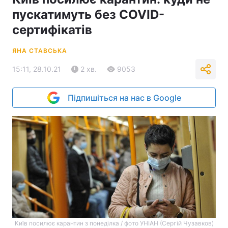
пускатимуть без COVID-
сертифікатів
ЯНА СТАВСЬКА
15:11, 28.10.21
2 хв.
9053
Підпишіться на нас в Google
Київ посилює карантин з понеділка / фото УНІАН (Сергій Чузавков)