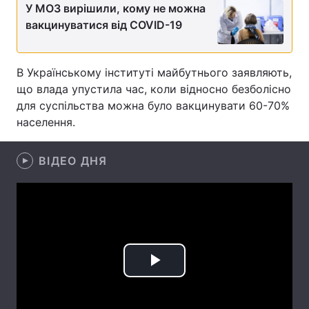
У МОЗ вирішили, кому не можна
Лонгріди
вакцинуватися від COVID-19
Відео з Youtube
Статті
В Українському інституті майбутнього заявляють,
що влада упустила час, коли відносно безболісно
Інтерв'ю
Думки
для суспільства можна було вакцинувати 60-70%
населення.
Архів
Вакансії
Контакти
ВІДЕО ДНЯ
Послуги
Play
Video