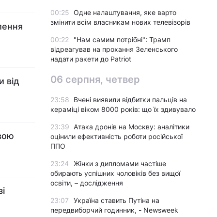
00:25
Одне налаштування, яке варто
змінити всім власникам нових телевізорів
лення
00:22
"Нам самим потрібні": Трамп
відреагував на прохання Зеленського
надати ракети до Patriot
06 серпня, четвер
и від
23:58
Вчені виявили відбитки пальців на
кераміці віком 8000 років: що їх здивувало
23:39
Атака дронів на Москву: аналітики
вою
оцінили ефективність роботи російської
ППО
23:24
Жінки з дипломами частіше
обирають успішних чоловіків без вищої
освіти, – дослідження
зі
23:07
Україна ставить Путіна на
передвиборчий годинник, - Newsweek