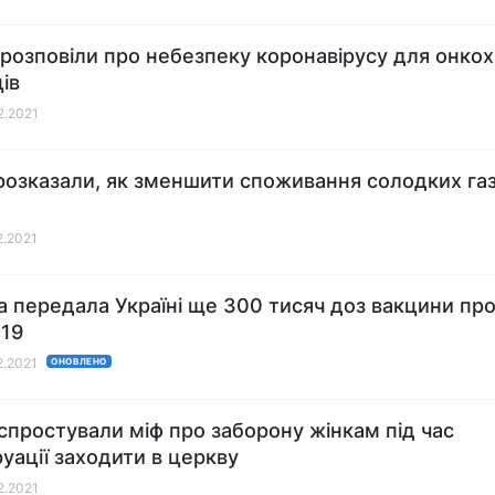
розповіли про небезпеку коронавірусу для онко
ів
12.2021
розказали, як зменшити споживання солодких га
2.2021
 передала Україні ще 300 тисяч доз вакцини пр
19
2.2021
ОНОВЛЕНО
спростували міф про заборону жінкам під час
уації заходити в церкву
12.2021