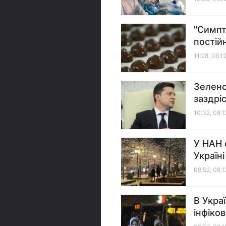
"Симпт
постій
11:28, 08.1
Зеленс
заздрі
10:32, 08.
У НАН 
Україні
09:52, 08.
В Укра
інфіков