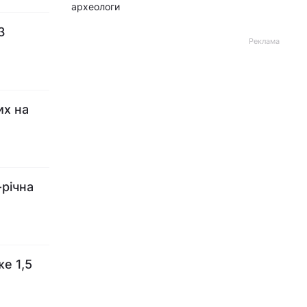
археологи
З
Реклама
их на
річна
е 1,5