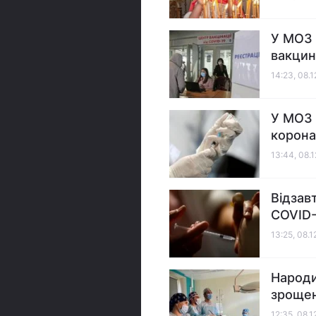
У МОЗ 
вакцин
14:23, 08.
У МОЗ 
коронав
13:44, 08.
Відзав
COVID-
13:25, 08.1
Народи
зрощен
12:35, 08.1