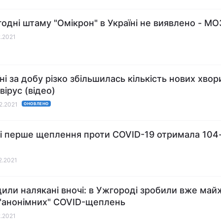
годні штаму "Омікрон" в Україні не виявлено - МО
2.2021
ні за добу різко збільшилась кількість нових хвор
вірус (відео)
12.2021
ОНОВЛЕНО
і перше щеплення проти COVID-19 отримала 104-
12.2021
или налякані вночі: в Ужгороді зробили вже майж
 "анонімних" COVID-щеплень
2.2021