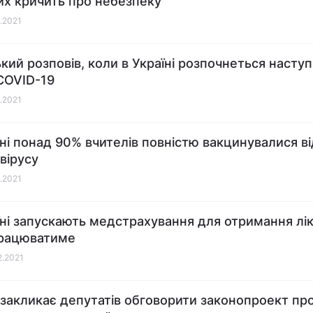
их кричить про небезпеку
2.2021
кий розповів, коли в Україні розпочнеться насту
COVID-19
2.2021
їні понад 90% вчителів повністю вакцинувалися ві
вірусу
2.2021
їні запускають медстрахування для отримання лікі
працюватиме
2.2021
закликає депутатів обговорити законопроект пр