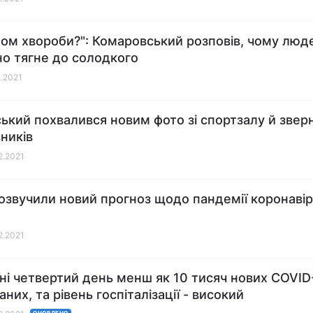
ом хвороби?": Комаровський розповів, чому люд
но тягне до солодкого
2.2021
ький похвалився новим фото зі спортзалу й звер
сників
12.2021
озвучили новий прогноз щодо пандемії коронавір
12.2021
їні четвертий день менш як 10 тисяч нових COVID
аних, та рівень госпіталізації - високий