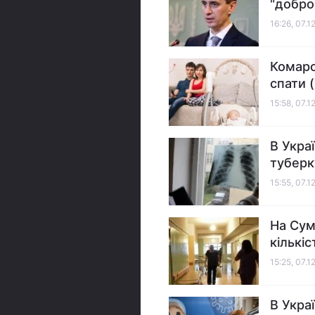
"добро
16:26, 07.1
Комаро
спати (
15:58, 07.1
В Укра
туберк
15:55, 07.1
На Сум
кількіс
15:25, 07.1
В Укра