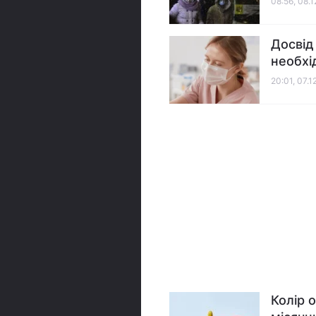
08:56, 08.
Досвід
необхі
20:01, 07.1
Колір 