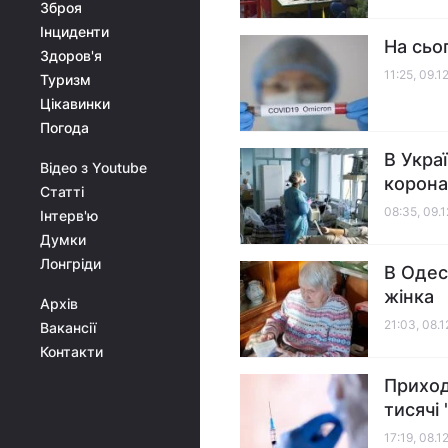
Зброя
Інциденти
На сьо
Здоров'я
11:25, 09.1
Туризм
Цікавинки
Погода
В Украї
Відео з Youtube
корона
Статті
08:35, 09.
Інтерв'ю
Думки
Лонгріди
В Одес
жінка
Архів
21:03, 08.
Вакансії
Контакти
Приход
тисячі
17:19, 08.1