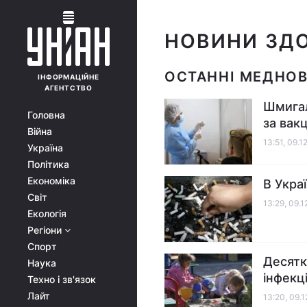
НОВИНИ ЗДО
ОСТАННІ МЕДНОВ
ІНФОРМАЦІЙНЕ
АГЕНТСТВО
Шмигал
Головна
за вак
Війна
13:51, 09.1
Україна
Політика
Економіка
В Украї
Світ
13:29, 09.1
Екологія
Регіони
Спорт
Десятк
Наука
інфекц
Техно і зв'язок
Лайт
13:20, 09.