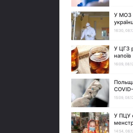
У МОЗ 
українц
16:30, 08.
У ЦГЗ 
напоїв
16:09, 08.1
Польща
COVID-
15:09, 08.1
У ПЦУ 
менстр
14:54, 08.