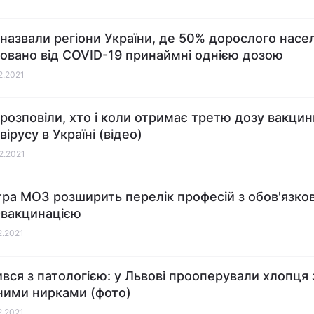
назвали регіони України, де 50% дорослого насе
овано від COVID-19 принаймні однією дозою
12.2021
розповіли, хто і коли отримає третю дозу вакцин
ірусу в Україні (відео)
12.2021
тра МОЗ розширить перелік професій з обов'язко
вакцинацією
2.2021
вся з патологією: у Львові прооперували хлопця 
ими нирками (фото)
2.2021