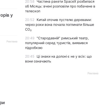
20:58
Частина ракети SpaceX розбилася
об Місяць: вчені розповіли про побачене в
телескоп
орів у
20:52
Китай оточив пустелю деревами:
через роки вона почала поглинати більше
CO₂
20:49
"Стародавній" римський театр,
Реклама
популярний серед туристів, виявився
підробкою
20:45
Ці знаки на долоні є не у всіх: що
вони означають
Реклама
при