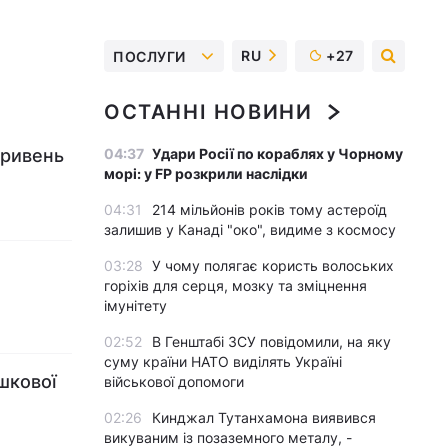
RU
+27
ПОСЛУГИ
ОСТАННІ НОВИНИ
гривень
04:37
Удари Росії по кораблях у Чорному
морі: у FP розкрили наслідки
04:31
214 мільйонів років тому астероїд
залишив у Канаді "око", видиме з космосу
03:28
У чому полягає користь волоських
горіхів для серця, мозку та зміцнення
імунітету
02:52
В Генштабі ЗСУ повідомили, на яку
суму країни НАТО виділять Україні
шкової
військової допомоги
02:26
Кинджал Тутанхамона виявився
викуваним із позаземного металу, -