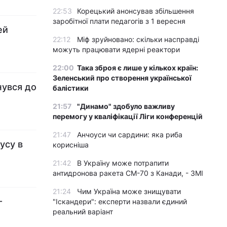
22:53
Корецький анонсував збільшення
заробітної плати педагогів з 1 вересня
ей
22:12
Міф зруйновано: скільки насправді
можуть працювати ядерні реактори
22:00
Така зброя є лише у кількох країн:
Зеленський про створення української
нувся до
балістики
21:57
"Динамо" здобуло важливу
перемогу у кваліфікації Ліги конференцій
21:47
Анчоуси чи сардини: яка риба
усу в
корисніша
21:42
В Україну може потрапити
антидронова ракета CM-70 з Канади, - ЗМІ
21:24
Чим Україна може знищувати
-
"Іскандери": експерти назвали єдиний
реальний варіант