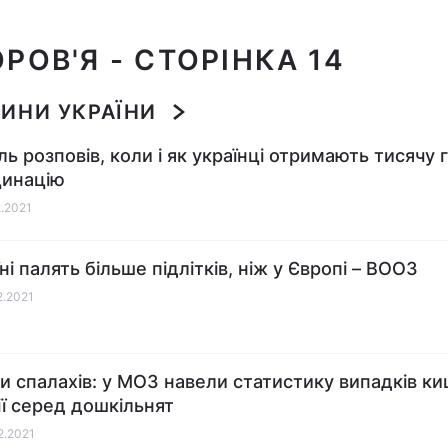
РОВ'Я
- СТОРІНКА 14
ИНИ УКРАЇНИ
ь розповів, коли і як українці отримають тисячу 
цинацію
2.2021
ні палять більше підлітків, ніж у Європі – ВООЗ
2.2021
и спалахів: у МОЗ навели статистику випадків ки
ії серед дошкільнят
12.2021