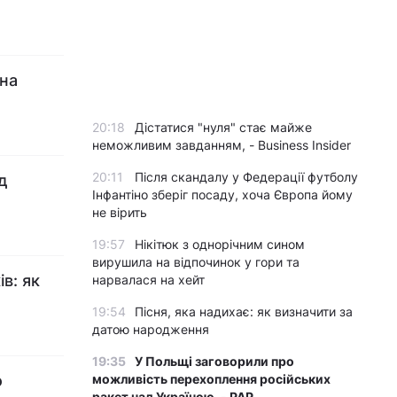
пна
20:18
Дістатися "нуля" стає майже
неможливим завданням, - Business Insider
20:11
Після скандалу у Федерації футболу
д
Інфантіно зберіг посаду, хоча Європа йому
не вірить
19:57
Нікітюк з однорічним сином
вирушила на відпочинок у гори та
в: як
нарвалася на хейт
19:54
Пісня, яка надихає: як визначити за
датою народження
19:35
У Польщі заговорили про
о
можливість перехоплення російських
ракет над Україною, - PAP