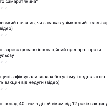
го самаритянина"
2.2021
вський пояснив, чи заважає увімкнений телевізо
відео)
2.2021
їні зареєстровано інноваційний препарат проти
ульозу
2.2021
щині зафіксували спалах ботулізму і недостатню
ть вакцин від недуги (відео)
2.2021
їні понад 40 тисяч дітей віком від 12 років вакци