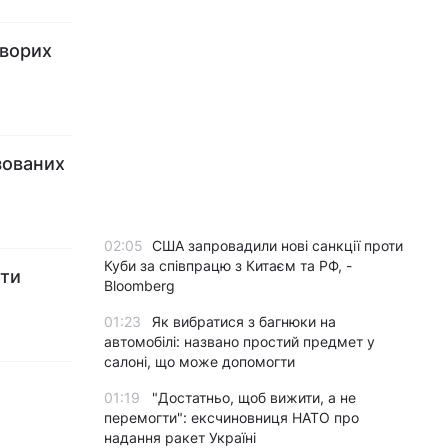
хворих
зованих
02:05
США запровадили нові санкції проти
Куби за співпрацю з Китаєм та РФ, -
оти
Bloomberg
01:23
Як вибратися з багнюки на
автомобілі: названо простий предмет у
салоні, що може допомогти
01:19
"Достатньо, щоб вижити, а не
перемогти": ексчиновниця НАТО про
надання ракет Україні