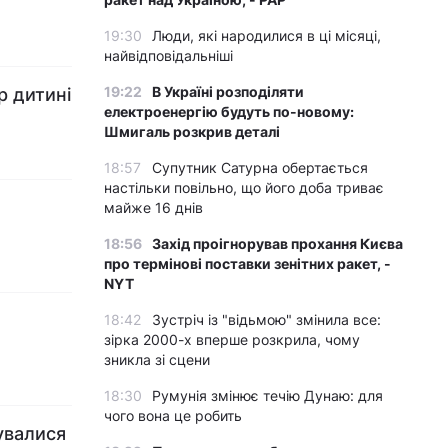
19:30
Люди, які народилися в ці місяці,
найвідповідальніші
19:22
В Україні розподіляти
р дитині
електроенергію будуть по-новому:
Шмигаль розкрив деталі
18:57
Супутник Сатурна обертається
настільки повільно, що його доба триває
майже 16 днів
18:56
Захід проігнорував прохання Києва
про термінові поставки зенітних ракет, -
NYT
18:42
Зустріч із "відьмою" змінила все:
зірка 2000-х вперше розкрила, чому
зникла зі сцени
18:30
Румунія змінює течію Дунаю: для
чого вона це робить
нувалися