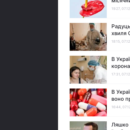
місячн
19:27, 07.1
Радуць
хвиля 
18:15, 07.1
В Укра
корона
17:31, 07.1
В Укра
воно 
16:44, 07.1
Ляшко 