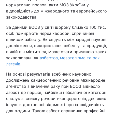
нормативно-правові акти МОЗ України у
відповідність до міжнародного та європейського
законодавства.
За даними ВООЗ у світі щороку близько 100 тис.
осіб помирають через хвороби, спричинені
впливом азбесту. Як свідчать міжнародні наукові
дослідження, використання азбесту та продукції,
в якій він міститься, може стати причиною таких
захворювань як
азбестоз, мезотеліома та рак
легенів
.
На основі результатів всебічних наукових
досліджень канцерогенних речовин Міжнародне
агентство з вивчення раку при ВООЗ віднесло
азбест до першої, найбільш небезпечної категорії
сполук зі списку речовин-канцерогенів, для яких
існують достовірні відомості про їх шкідливість
для людини. Також азбест спричиняє професійні