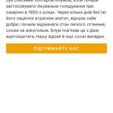
був описаний Уолтером Блумом, коли почали
застосовувати лікувальне голодування при
ожирінні в 1950-х роках. Через кілька днів без їжі
його пацієнти втратили апетит, відчули себе
добре і почали відзначати стан легкого сп'яніння,
схоже на алкогольне. Блум пов'язав це з дією
ацетоацетата. Науці відомі й інші схожі випадки.
ПІДТРИМАЙТЕ НАС