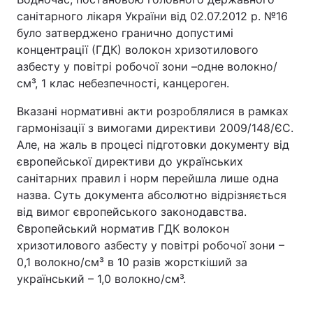
санітарного лікаря України від 02.07.2012 р. №16
було затверджено гранично допустимі
концентрації (ГДК) волокон хризотилового
азбесту у повітрі робочої зони –одне волокно/
см³, 1 клас небезпечності, канцероген.
Вказані нормативні акти розроблялися в рамках
гармонізації з вимогами директиви 2009/148/ЄС.
Але, на жаль в процесі підготовки документу від
європейської директиви до українських
санітарних правил і норм перейшла лише одна
назва. Суть документа абсолютно відрізняється
від вимог європейського законодавства.
Європейський норматив ГДК волокон
хризотилового азбесту у повітрі робочої зони –
0,1 волокно/см³ в 10 разів жорсткіший за
український – 1,0 волокно/см³.