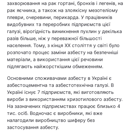
захворювання на рак гортані, бронхів і легенів, на
рак яєчника, а також на злоякісну мезотеліому
плеври, очеревини, перикарда. У працівників
видобувних та переробних підприємств цієї
галузі, вірогідність виникнення пухлин у декілька
разів більше, ніж у переважної більшості
населення. Тому, з кінця XX століття у світі було
розпочато процес заміни азбесту на безпечніші
матеріали, а використання цієї речовини
підлягають найжорсткішим обмеженням.
Основними споживачами азбесту в Україні є
азбестоцементна та азбестотехнічна галузі. В
Україні існує 7 підприємств, які виготовляють
вироби з використанням хризотилового азбесту.
На зазначених підприємствах працює близько 4
тис. осіб. Водночас є виробники, які вже
налагодили виробництво шиферу без
застосування азбесту.