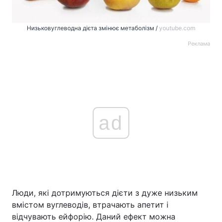
Низьковуглеводна дієта змінює метаболізм /
youtube.com
Реклама
ad
Люди, які дотримуються дієти з дуже низьким
вмістом вуглеводів, втрачають апетит і
відчувають ейфорію. Даний ефект можна