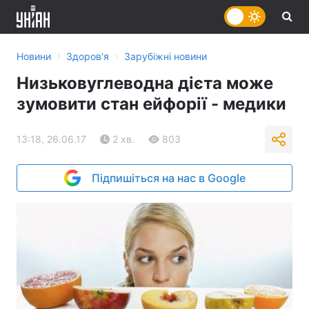
›
›
Новини
Здоров'я
Зарубіжні новини
Низьковуглеводна дієта може
зумовити стан ейфорії - медики
13:18, 26.06.17
2 хв.
803
Підпишіться на нас в Google