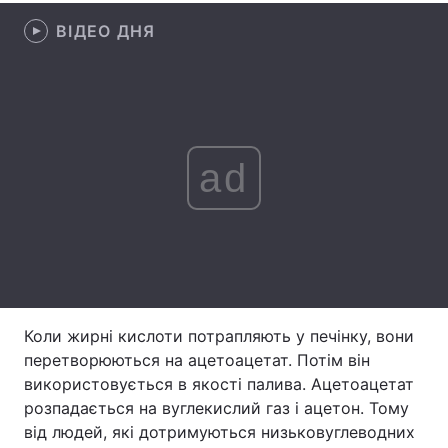
ВІДЕО ДНЯ
Лонгріди
Відео з Youtube
Статті
Інтерв'ю
Думки
ad
Архів
Вакансії
Контакти
Послуги
Коли жирні кислоти потрапляють у печінку, вони
перетворюються на ацетоацетат. Потім він
використовується в якості палива. Ацетоацетат
розпадається на вуглекислий газ і ацетон. Тому
від людей, які дотримуються низьковуглеводних