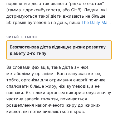
порівняти з дією так званого "рідкого екстазі"
(гамма-гідроксибутирата, або GHB). Людям, які
дотримуються такої дієти вживають не більше
50 грамів вуглеводів на день, пише
The Daily Mail
.
Головна
Війна
Україна
Політика
ЧИТАЙТЕ ТАКОЖ
Економіка
Світ
Безглютенова дієта підвищує ризик розвитку
діабету 2-го типу
Спорт
Наука
За словами фахівців, така дієта змінює
Техно і зв'язок
Лайт
метаболізм у організмі. Вона запускає кетоз,
тобто, організм для отримання енергії починає
Зброя
Інциденти
спалювати більше жиру, ніж вуглеводів, а не
навпаки. Як тільки організм використовує значну
Здоров'я
Туризм
частину запасів глюкози, починається
Цікавинки
Погода
розщеплення накопиченого жиру до жирних
кислот, які потім виділяються в кров.
Екологія
Регіони