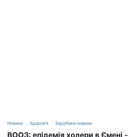
›
›
Новини
Здоров'я
Зарубіжні новини
ВООЗ: епідемія холери в Ємені -