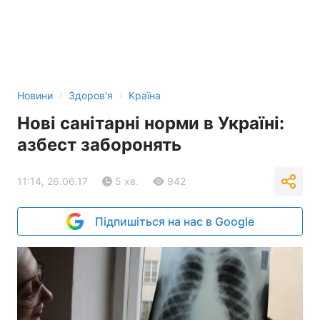
›
›
Новини
Здоров'я
Країна
Нові санітарні норми в Україні:
азбест заборонять
11:14, 26.06.17
5 хв.
942
Підпишіться на нас в Google