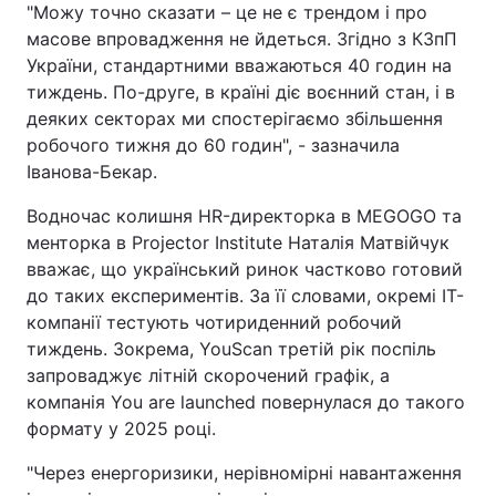
"Можу точно сказати – це не є трендом і про
масове впровадження не йдеться. Згідно з КЗпП
України, стандартними вважаються 40 годин на
тиждень. По-друге, в країні діє воєнний стан, і в
деяких секторах ми спостерігаємо збільшення
робочого тижня до 60 годин", - зазначила
Іванова-Бекар.
Водночас колишня HR-директорка в MEGOGO та
менторка в Projector Institute Наталія Матвійчук
вважає, що український ринок частково готовий
до таких експериментів. За її словами, окремі ІТ-
компанії тестують чотириденний робочий
тиждень. Зокрема, YouScan третій рік поспіль
запроваджує літній скорочений графік, а
компанія You are launched повернулася до такого
формату у 2025 році.
"Через енергоризики, нерівномірні навантаження