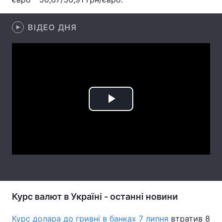
Лонгріди
ВІДЕО ДНЯ
Відео з Youtube
Статті
Інтерв'ю
Думки
Архів
Вакансії
Play
Контакти
Video
Послуги
Курс валют в Україні - останні новини
Курс долара до гривні в банках 7 липня
втратив 8