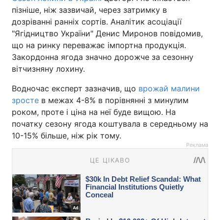
пізніше, ніж зазвичай, через затримку в
дозріванні ранніх сортів. Аналітик асоціації
"Ягідництво України" Денис Миронов повідомив,
що на ринку переважає імпортна продукція.
Закордонна ягода значно дорожче за сезонну
вітчизняну лохину.
Водночас експерт зазначив, що
врожай малини
зросте
в межах 4-8% в порівнянні з минулим
роком, проте і ціна на неї буде вищою. На
початку сезону ягода коштувала в середньому на
10-15% більше, ніж рік тому.
Реклама