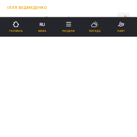
ІЛЛЯ ВЕДМЕДЕНКО
15:03, 07.07.26
5 хв.
7182
RU
МОВА
ГОЛОВНА
РОЗДІЛИ
ПОГОДА
ЛАЙТ
Підпишіться на нас в Google
Через нову систему пропусмку в аеропортах і на наземних пунктах
пропуску утворилися довгі черги / фото
ua.depositphotos.com
Одне з джерел зазначило, що в ETIAS досі
залишаються "певні ІТ-проблеми".