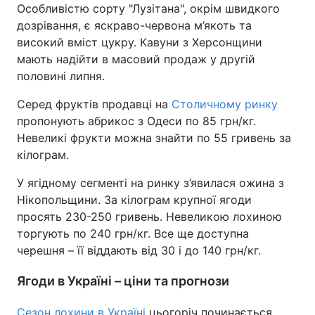
Особливістю сорту "Лузітана", окрім швидкого
дозрівання, є яскраво-червона м’якоть та
високий вміст цукру. Кавуни з Херсонщини
мають надійти в масовий продаж у другій
половині липня.
Серед фруктів продавці на
Столичному ринку
пропонують абрикос з Одеси по 85 грн/кг.
Невеликі фрукти можна знайти по 55 гривень за
кілограм.
У ягідному сегменті на ринку з’явилася ожина з
Нікопольщини. За кілограм крупної ягоди
просять 230-250 гривень. Невеликою лохиною
торгують по 240 грн/кг. Все ще доступна
черешня – її віддають від 30 і до 140 грн/кг.
Ягоди в Україні – ціни та прогнози
Сезон лохини в Україні
цьогоріч починається