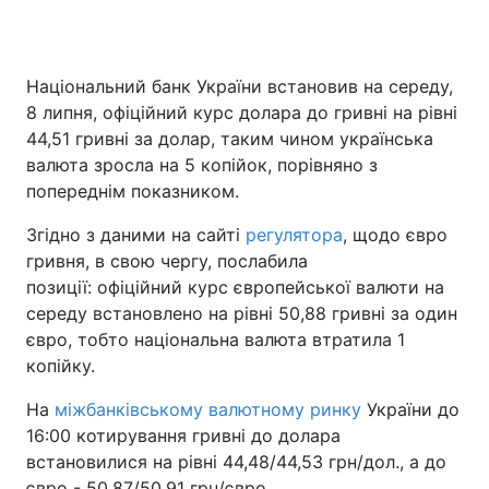
Національний банк України встановив на середу,
Головна
Війна
8 липня, офіційний курс долара до гривні на рівні
44,51 гривні за долар, таким чином українська
Україна
Політика
валюта зросла на 5 копійок, порівняно з
попереднім показником.
Економіка
Світ
Згідно з даними на сайті
регулятора
, щодо євро
Спорт
Наука
гривня, в свою чергу, послабила
позиції: офіційний курс європейської валюти на
Техно і зв'язок
Лайт
середу встановлено на рівні 50,88 гривні за один
Зброя
Інциденти
євро, тобто національна валюта втратила 1
копійку.
Здоров'я
Туризм
На
міжбанківському валютному ринку
України до
Цікавинки
Погода
16:00 котирування гривні до долара
встановилися на рівні 44,48/44,53 грн/дол., а до
Екологія
Регіони
євро - 50,87/50,91 грн/євро.