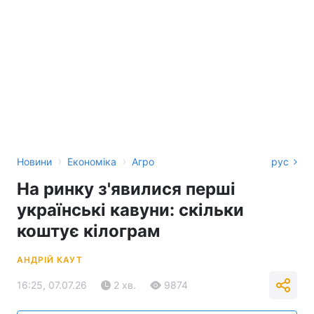
›
›
Новини
Економіка
Агро
рус
На ринку з'явилися перші
українські кавуни: скільки
коштує кілограм
АНДРІЙ КАУТ
16:25, 07.07.26
2 хв.
9874