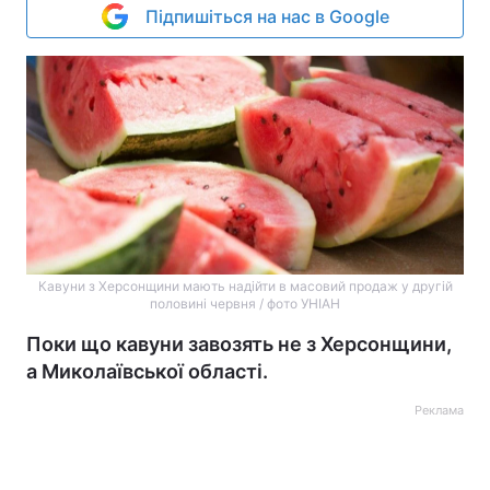
Підпишіться на нас в Google
Кавуни з Херсонщини мають надійти в масовий продаж у другій
половині червня / фото УНІАН
Поки що кавуни завозять не з Херсонщини,
а Миколаївської області.
Реклама