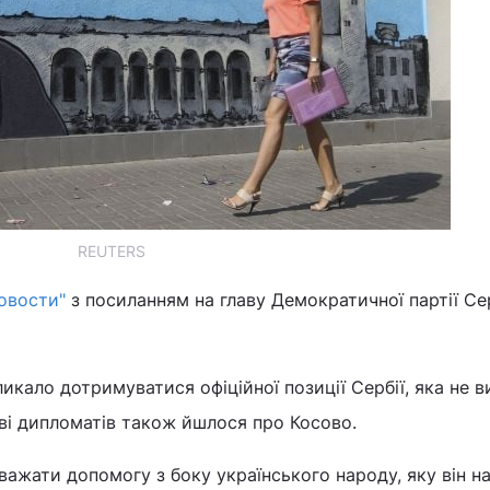
REUTERS
Новости"
з посиланням на главу Демократичної партії Сер
икало дотримуватися офіційної позиції Сербії, яка не в
ві дипломатів також йшлося про Косово.
важати допомогу з боку українського народу, яку він н