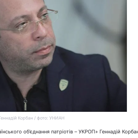
Геннадій Корбан / фото: УНИАН
їнського об’єднання патріотів – УКРОП» Геннадій Корбан