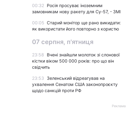
00:32
Росія просуває іноземним
замовникам нову ракету для Су-57, - ЗМІ
00:05
Старий монітор ще рано викидати:
як використати його повторно з користю
07 серпня, п'ятниця
23:58
Вчені знайшли молоток зі слонової
кістки віком 500 000 років: про що він
свідчить
23:53
Зеленський відреагував на
ухвалення Сенатом США законопроєкту
щодо санкцій проти РФ
Реклама