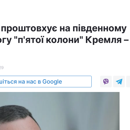
 проштовхує на південному
гу "п'ятої колони" Кремля –
29
іться на нас в Google