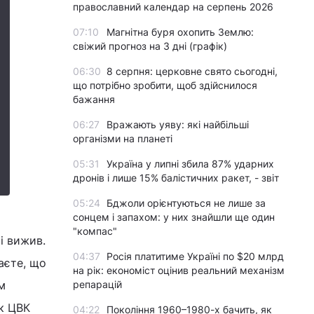
православний календар на серпень 2026
07:10
Магнітна буря охопить Землю:
свіжий прогноз на 3 дні (графік)
06:30
8 серпня: церковне свято сьогодні,
що потрібно зробити, щоб здійснилося
бажання
06:27
Вражають уяву: які найбільші
організми на планеті
05:31
Україна у липні збила 87% ударних
дронів і лише 15% балістичних ракет, - звіт
05:24
Бджоли орієнтуються не лише за
сонцем і запахом: у них знайшли ще один
"компас"
і вижив.
04:37
Росія платитиме Україні по $20 млрд
аєте, що
на рік: економіст оцінив реальний механізм
м
репарацій
ок ЦВК
04:22
Покоління 1960–1980-х бачить, як