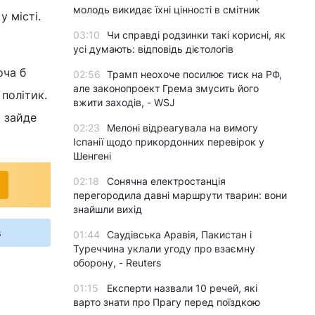
молодь викидає їхні цінності в смітник
 місті.
03:10
Чи справді родзинки такі корисні, як
усі думають: відповідь дієтологів
оча б
02:56
Трамп неохоче посилює тиск на РФ,
але законопроект Грема змусить його
 політик.
вжити заходів, - WSJ
и зайде
02:23
Мелоні відреагувала на вимогу
Іспанії щодо прикордонних перевірок у
Шенгені
02:18
Сонячна електростанція
перегородила давні маршрути тварин: вони
знайшли вихід
s
01:44
Саудівська Аравія, Пакистан і
Туреччина уклали угоду про взаємну
оборону, - Reuters
01:15
Експерти назвали 10 речей, які
варто знати про Прагу перед поїздкою