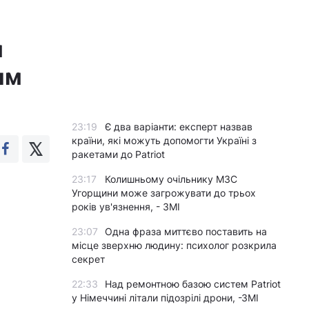
м
им
23:19
Є два варіанти: експерт назвав
країни, які можуть допомогти Україні з
ракетами до Patriot
23:17
Колишньому очільнику МЗС
Угорщини може загрожувати до трьох
років ув'язнення, - ЗМІ
23:07
Одна фраза миттєво поставить на
місце зверхню людину: психолог розкрила
секрет
22:33
Над ремонтною базою систем Patriot
у Німеччині літали підозрілі дрони, -ЗМІ