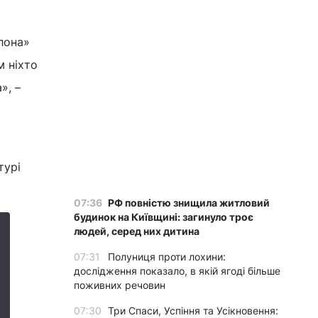
лона»
м ніхто
», –
турі
07:36
РФ повністю знищила житловий
будинок на Київщині: загинуло троє
людей, серед них дитина
07:31
Полуниця проти лохини:
дослідження показало, в якій ягоді більше
поживних речовин
07:30
Три Спаси, Успіння та Усікновення: