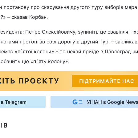
 постанову про скасування другого туру виборів мера у
?» – сказав Корбан.
езидента: Петре Олексійовичу, зупиніть це свавілля – х
ногами протоптав собі дорогу в другий тур, – закликав
немає «п`ятої колони» – то нехай приїде в Павлоград ч
 побачить цю «п`яту колону».
ІТЬ ПРОЄКТУ
ПІДТРИМАЙТЕ НАС
 в Telegram
УНІАН в Google New
ІВ