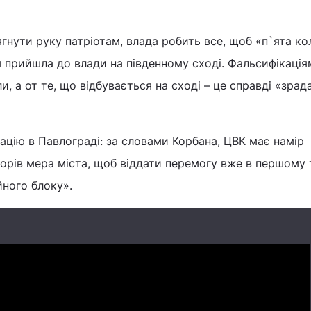
гнути руку патріотам, влада робить все, щоб «п`ята ко
прийшла до влади на південному сході. Фальсифікація
и, а от те, що відбувається на сході – це справді «зрада
уацію в Павлограді: за словами Корбана, ЦВК має намір
орів мера міста, щоб віддати перемогу вже в першому 
йного блоку».