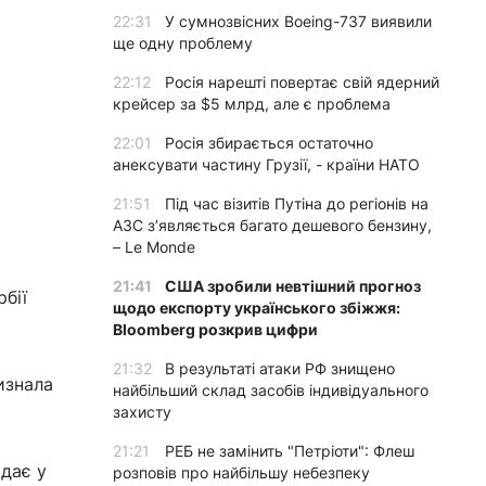
22:31
У сумнозвісних Boeing-737 виявили
ще одну проблему
22:12
Росія нарешті повертає свій ядерний
крейсер за $5 млрд, але є проблема
22:01
Росія збирається остаточно
анексувати частину Грузії, - країни НАТО
21:51
Під час візитів Путіна до регіонів на
АЗС з’являється багато дешевого бензину,
– Le Monde
21:41
США зробили невтішний прогноз
бії
щодо експорту українського збіжжя:
Bloomberg розкрив цифри
21:32
В результаті атаки РФ знищено
изнала
найбільший склад засобів індивідуального
захисту
21:21
РЕБ не замінить "Петріоти": Флеш
адає у
розповів про найбільшу небезпеку