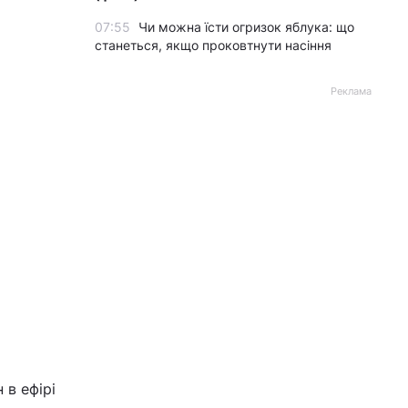
07:55
Чи можна їсти огризок яблука: що
станеться, якщо проковтнути насіння
Реклама
 в ефірі