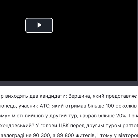
Play
Video
ур виходять два кандидати: Вершина, який представляє
опець, учасник АТО, який отримав більше 100 осколків 
му» місті вийшов у другий тур, набрав більше 20%. І зн
 Охендовський? У голови ЦВК перед другим туром рапто
авлограді не 90 300, а 89 800 жителів, і тому у вівтор