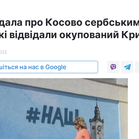
адала про Косово сербськи
кі відвідали окупований Кр
022
іться на нас в Google