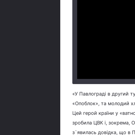
«У Павлограді в другий т
«Опоблок», та молодий хл
Цей герой країни у «ватно
зробила ЦВК і, зокрема,
з`явилась довідка, що в П