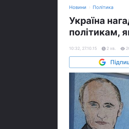
›
Новини
Політика
Україна наг
політикам, я
10:32, 27.10.15
2 хв.
2
Підпиш