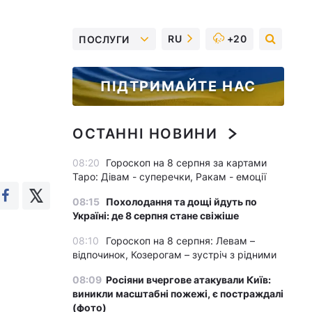
RU
+20
ПОСЛУГИ
ПІДТРИМАЙТЕ НАС
ОСТАННІ НОВИНИ
08:20
Гороскоп на 8 серпня за картами
Таро: Дівам - суперечки, Ракам - емоції
08:15
Похолодання та дощі йдуть по
Україні: де 8 серпня стане свіжіше
08:10
Гороскоп на 8 серпня: Левам –
відпочинок, Козерогам – зустріч з рідними
08:09
Росіяни вчергове атакували Київ:
виникли масштабні пожежі, є постраждалі
(фото)