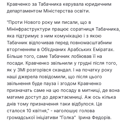
Кравченко за Табачника керувала юридичним
департаментом Міністерства освіти.
"Проти Нового року ми писали, що в
Мінінфраструктури працює соратниця Табачника,
яка підтримує з ним комунікацію і з якою
Табачник відпочивав перед повномасштабним
вторгненням в Об’єднаних Арабських Еміратах.
Більше того, саме Табачник лобіював її на
посади. Кравченко звільнили у грудні після того,
як у ЗМІ розгорівся скандал. І на початку року
наші джерела повідомили, що після цього
звільнення буде пауза і згодом Кравченко
призначать саме на цю посаду в митниці, де вона
матиме доступ до держтаємниці. Аж ось кілька
днів тому призначення таки відбулося. Це
сталося 10 квітня," - наголошує голова
громадської ініціативи "Голка" Ірина Федорів.