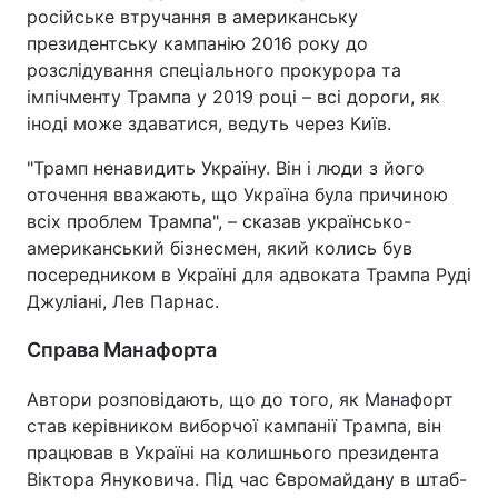
російське втручання в американську
Тема оформлення
президентську кампанію 2016 року до
розслідування спеціального прокурора та
імпічменту Трампа у 2019 році – всі дороги, як
іноді може здаватися, ведуть через Київ.
"Трамп ненавидить Україну. Він і люди з його
оточення вважають, що Україна була причиною
всіх проблем Трампа", – сказав українсько-
американський бізнесмен, який колись був
посередником в Україні для адвоката Трампа Руді
Джуліані, Лев Парнас.
Справа Манафорта
Автори розповідають, що до того, як Манафорт
став керівником виборчої кампанії Трампа, він
працював в Україні на колишнього президента
Віктора Януковича. Під час Євромайдану в штаб-