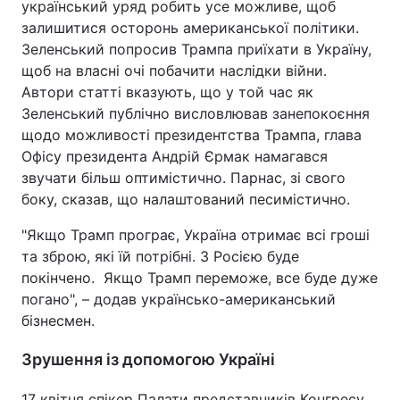
український уряд робить усе можливе, щоб
залишитися осторонь американської політики.
Зеленський попросив Трампа приїхати в Україну,
щоб на власні очі побачити наслідки війни.
Автори статті вказують, що у той час як
Зеленський публічно висловлював занепокоєння
щодо можливості президентства Трампа, глава
Офісу президента Андрій Єрмак намагався
звучати більш оптимістично. Парнас, зі свого
боку, сказав, що налаштований песимістично.
"Якщо Трамп програє, Україна отримає всі гроші
та зброю, які їй потрібні. З Росією буде
покінчено. Якщо Трамп переможе, все буде дуже
погано", – додав українсько-американський
бізнесмен.
Зрушення із допомогою Україні
17 квітня спікер Палати представників Конгресу