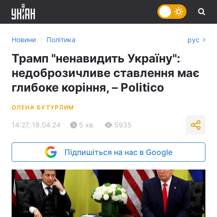
›
Новини
Політика
рус
Трамп "ненавидить Україну":
недоброзичливе ставлення має
глибоке коріння, – Politico
ОЛЕНА БУТУРЛИМ
14:27, 18.04.24
5 хв.
5935
Підпишіться на нас в Google