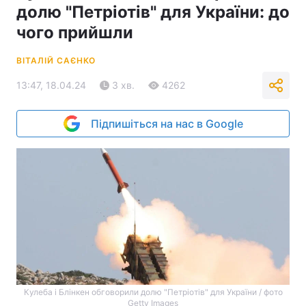
долю "Петріотів" для України: до
чого прийшли
ВІТАЛІЙ САЄНКО
13:47, 18.04.24
3 хв.
4262
Підпишіться на нас в Google
Кулеба і Блінкен обговорили долю "Петріотів" для України / фото
Getty Images