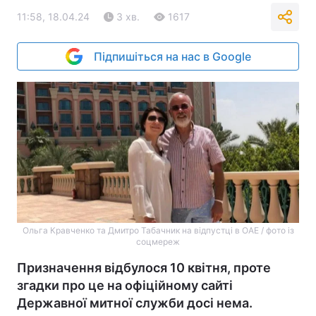
11:58, 18.04.24
3 хв.
1617
Підпишіться на нас в Google
Ольга Кравченко та Дмитро Табачник на відпустці в ОАЕ / фото із
соцмереж
Призначення відбулося 10 квітня, проте
згадки про це на офіційному сайті
Державної митної служби досі нема.