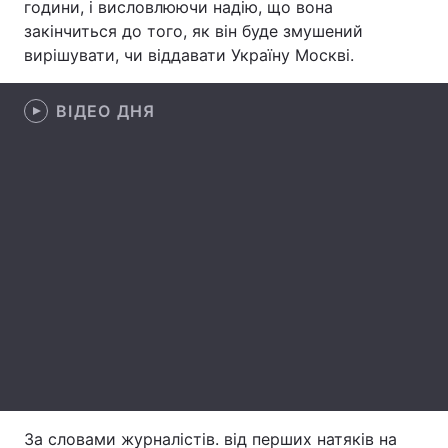
години, і висловлюючи надію, що вона
закінчиться до того, як він буде змушений
Лонгріди
вирішувати, чи віддавати Україну Москві.
Відео з Youtube
Статті
ВІДЕО ДНЯ
Інтерв'ю
Думки
Архів
Вакансії
Контакти
Послуги
За словами журналістів. від перших натяків на