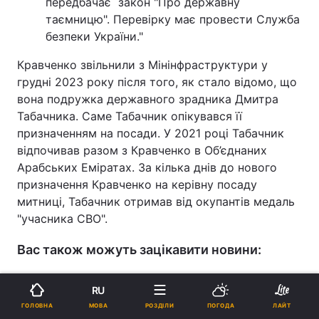
передбачає закон "Про державну
таємницю". Перевірку має провести Служба
безпеки України."
Кравченко звільнили з Мінінфраструктури у
грудні 2023 року після того, як стало відомо, що
вона подружка державного зрадника Дмитра
Табачника. Саме Табачник опікувався її
призначенням на посади. У 2021 році Табачник
відпочивав разом з Кравченко в Об’єднаних
Арабських Еміратах. За кілька днів до нового
призначення Кравченко на керівну посаду
митниці, Табачник отримав від окупантів медаль
"учасника СВО".
Вас також можуть зацікавити новини:
Санкції проти Чубайса, Сівковича та ще 145
RU
осіб: Зеленський підписав нові укази
МОВА
ГОЛОВНА
РОЗДІЛИ
ПОГОДА
ЛАЙТ