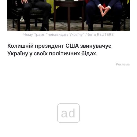
Чому Трамп "ненавидить Україну" / фото REUTERS
Колишній президент США звинувачує
Україну у своїх політичних бідах.
Реклама
ad