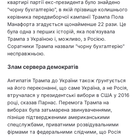
квартирі партії екс-президента було знайдено
"чорну бухгалтерію", в якій прізвище колишнього
керівника передвиборчої кампанії Трампа Пола
Манафорта згадується щонайменше 22 рази. Це
була одна з перших історій, яка пов'язувала
Трампа з Україною і, можливо, з Росією.
Соратники Трампа назвали "чорну бухгалтерію"
несправжньою.
Злам сервера демократів
Антипатія Трампа до України також ґрунтується
на його переконанні, що саме Україна, а не Росія,
втручалася у президентські вибори в США у 2016
році, сказав Парнас. Перемога Трампа на
виборах була затьмарена звинуваченнями,
пізніше підтвердженими американськими
спецслужбами, приватними розвідувальними
фірмами та федеральними слідчими, що Росія