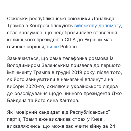
Оскільки республіканські союзники Дональда
Трампа в Конгресі блокують
Головна
Війна
військову допомогу
,
стає зрозуміло, що недоброзичливе ставлення
Україна
Політика
колишнього президента США до України має
глибоке коріння,
пише
Politico.
Економіка
Світ
Зазначається, що саме телефонна розмова із
Спорт
Наука
Володимиром Зеленським призвела до першого
імпічменту Трампа в грудні 2019 року, після того,
Техно і зв'язок
Лайт
як його звинуватили в намаганні вплинути на
вибори 2020-го, схиляючи українського лідера
Зброя
Інциденти
до розслідування щодо чинного президента Джо
Байдена та його сина Хантера.
Здоров'я
Туризм
Як імовірний кандидат від Республіканської
Цікавинки
Погода
партії, Трамп вже викликав страх у Києві,
вихваляючись, що може закінчити війну за 24
Екологія
Регіони