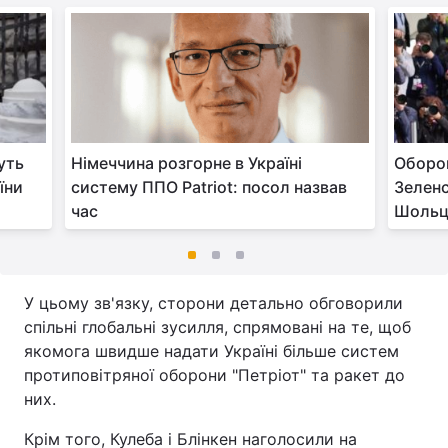
уть
Німеччина розгорне в Україні
Оборон
аїни
систему ППО Patriot: посол назвав
Зеленс
час
Шоль
У цьому зв'язку, сторони детально обговорили
спільні глобальні зусилля, спрямовані на те, щоб
якомога швидше надати Україні більше систем
протиповітряної оборони "Петріот" та ракет до
них.
Крім того, Кулеба і Блінкен наголосили на