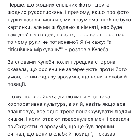
Перше, що жодних спільних фото і друге -
жодних рукостискань. І причому, якщо про фото
турки казали, мовляв, ми розуміємо, щоб не було
картинки, але ми ж будемо в кімнаті, нас буде
там дев'ять людей, троє їх, троє вас і троє нас,
то чому руки не потиснемо? Я їм кажу: "з
гігієнічних міркувань"", - розповів Кулеба.
За словами Кулеби, коли турецька сторона
сказала, що росіяни не заперечують проти його
умов, то він одразу зрозумів, що вони в слабкій
позиції.
"Тому що російська дипломатія - це така
корпоративна культура, в якій, навіть якщо все
влаштовує, все одно треба понакручувати людям
кишки. І коли отак от повернулися мені і сказали
приїжджати, я зрозумів, що це був перший
сигнал, що вони в слабкій позиції", - сказав