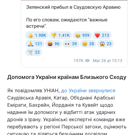
Тема оформлення
Допомога України країнам Близького Сходу
Як повідомляв УНІАН,
до України звернулися
Саудівська Аравія, Катар, Об’єднані Арабські
Емірати, Бахрейн, Йорданія та Кувейт щодо
надання їм допомоги у відбитті атак ударних
дронів з Ірану. Українські експертні команди вже
перебувають у регіоні Перської затоки, оцінюють
ситуацію та діляться безцінним досвідом.