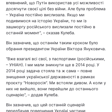
впевнений, що Путін використав усі можливості
досягнути своєї цілі без війни. Але була проблема
– Україна постійно вислизала. Якщо ми
подивимося на історію України, то ми із
зашморгу російського вислизали постійно в
останній момент", – сказав Кулеба.
Він зазначив, що останнім таким кроком було
обрання президентом України Віктора Януковича.
"Вже взагалі всі свої, з паспортами (російськими,
– УНІАН). І ми мали зникнути ще в 2014 році. У
2014 році задача стояла та ж сама – повне
знищення української державності в рамках
проєкту "Новоросія". Ми встояли дивом. А коли у
них не вийшло, вони перейшли до останнього
сценарію", – додав Кулеба.
Він зазначив, що цей останній сценарій
передбачав повернення Україні частини