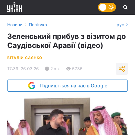
›
Новини
Політика
рус
Зеленський прибув з візитом до
Саудівської Аравії (відео)
ВІТАЛІЙ САЄНКО
17:39, 26.03.26
2 хв.
5736
Підпишіться на нас в Google