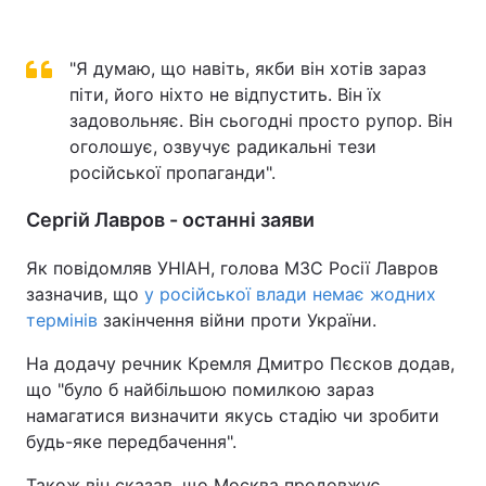
"Я думаю, що навіть, якби він хотів зараз
піти, його ніхто не відпустить. Він їх
задовольняє. Він сьогодні просто рупор. Він
оголошує, озвучує радикальні тези
російської пропаганди".
Сергій Лавров - останні заяви
Як повідомляв УНІАН, голова МЗС Росії Лавров
зазначив, що
у російської влади немає жодних
термінів
закінчення війни проти України.
На додачу речник Кремля Дмитро Пєсков додав,
що "було б найбільшою помилкою зараз
намагатися визначити якусь стадію чи зробити
будь-яке передбачення".
Також він сказав, що Москва продовжує