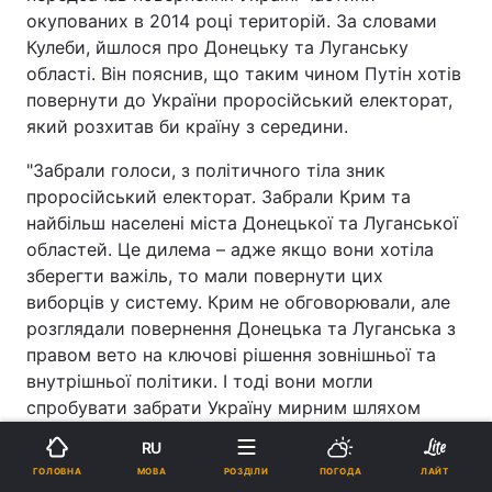
окупованих в 2014 році територій. За словами
Кулеби, йшлося про Донецьку та Луганську
області. Він пояснив, що таким чином Путін хотів
повернути до України проросійський електорат,
який розхитав би країну з середини.
"Забрали голоси, з політичного тіла зник
проросійський електорат. Забрали Крим та
найбільш населені міста Донецької та Луганської
областей. Це дилема – адже якщо вони хотіла
зберегти важіль, то мали повернути цих
виборців у систему. Крим не обговорювали, але
розглядали повернення Донецька та Луганська з
правом вето на ключові рішення зовнішньої та
внутрішньої політики. І тоді вони могли
спробувати забрати Україну мирним шляхом
через 10 років, розхитавши з середини", –
RU
зазначив Кулеба.
МОВА
ГОЛОВНА
РОЗДІЛИ
ПОГОДА
ЛАЙТ