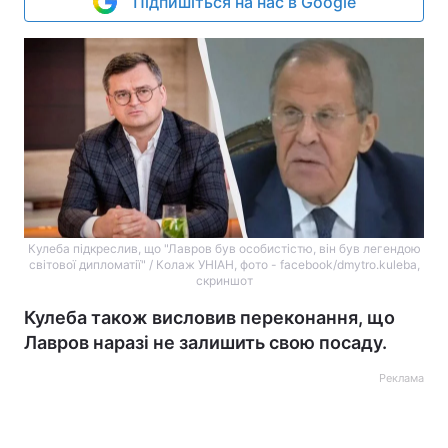
Підпишіться на нас в Google
Кулеба підкреслив, що "Лавров був особистістю, він був легендою
світової дипломатії" / Колаж УНІАН, фото - facebook/dmytro.kuleba,
скриншот
Кулеба також висловив переконання, що
Лавров наразі не залишить свою посаду.
Реклама