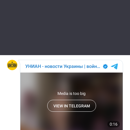
Лонгріди
Відео з Youtube
Статті
Інтерв'ю
Думки
Архів
Вакансії
Контакти
Послуги