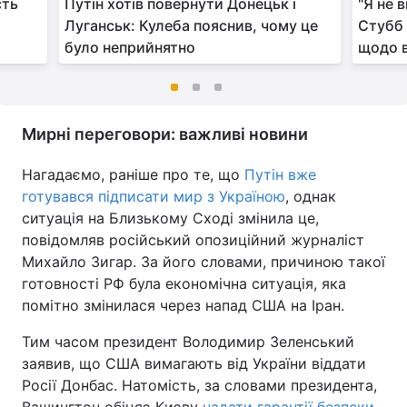
сть
Путін хотів повернути Донецьк і
"Я не 
Луганськ: Кулеба пояснив, чому це
Стубб
було неприйнятно
щодо в
Мирні переговори: важливі новини
Нагадаємо, раніше про те, що
Путін вже
готувався підписати мир з Україною
, однак
ситуація на Близькому Сході змінила це,
повідомляв російський опозиційний журналіст
Михайло Зигар. За його словами, причиною такої
готовності РФ була економічна ситуація, яка
помітно змінилася через напад США на Іран.
Тим часом президент Володимир Зеленський
заявив, що США вимагають від України віддати
Росії Донбас. Натомість, за словами президента,
Вашингтон обіцяє Києву
надати гарантії безпеки
.