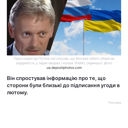
Прессекретар Путіна наголосив, що Москва нібито зберігає
відкритість у переговорах / колаж УНІАН, скриншот, фото
ua.depositphotos.com
Він спростував інформацію про те, що
сторони були близькі до підписання угоди в
лютому.
Реклама