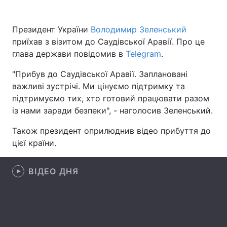
Президент України
Володимир Зеленський
приїхав з візитом до Саудівської Аравії. Про це
Головна
Війна
глава держави повідомив в
Telegram
.
Україна
Політика
"Прибув до Саудівської Аравії. Заплановані
важливі зустрічі. Ми цінуємо підтримку та
Економіка
Світ
підтримуємо тих, хто готовий працювати разом
із нами заради безпеки", - наголосив Зеленський.
Спорт
Наука
Також президент оприлюднив відео прибуття до
Техно і зв'язок
Лайт
цієї країни.
Зброя
Інциденти
ВІДЕО ДНЯ
Здоров'я
Туризм
Цікавинки
Погода
Екологія
Регіони