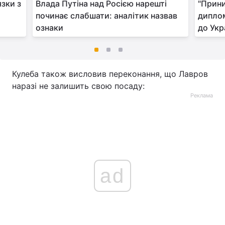
язки з
Влада Путіна над Росією нарешті
"Прини
починає слабшати: аналітик назвав
диплом
ознаки
до Укр
Кулеба також висловив переконання, що Лавров
наразі не залишить свою посаду:
Реклама
ad