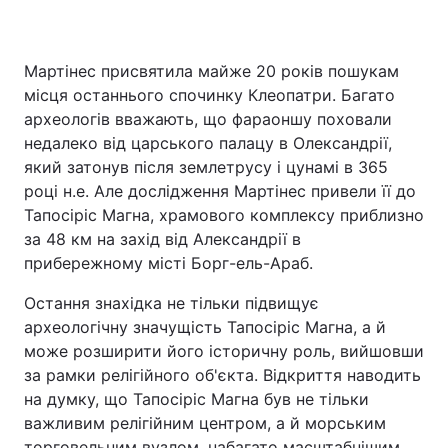
Мартінес присвятила майже 20 років пошукам
місця останнього спочинку Клеопатри. Багато
археологів вважають, що фараоншу поховали
недалеко від царського палацу в Олександрії,
який затонув після землетрусу і цунамі в 365
році н.е. Але дослідження Мартінес привели її до
Тапосіріс Магна, храмового комплексу приблизно
за 48 км на захід від Александрії в
прибережному місті Борг-ель-Араб.
Остання знахідка не тільки підвищує
археологічну значущість Тапосіріс Магна, а й
може розширити його історичну роль, вийшовши
за рамки релігійного об'єкта. Відкриття наводить
на думку, що Тапосіріс Магна був не тільки
важливим релігійним центром, а й морським
торговельним вузлом, набагато масштабнішим,