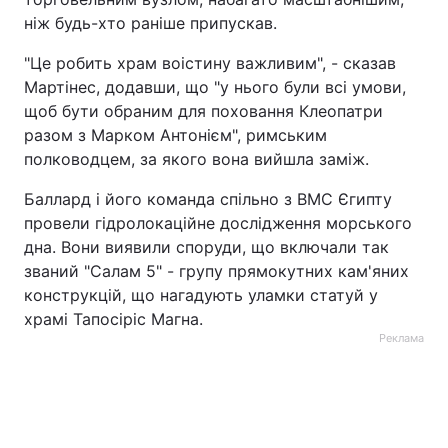
ніж будь-хто раніше припускав.
"Це робить храм воістину важливим", - сказав
Мартінес, додавши, що "у нього були всі умови,
щоб бути обраним для поховання Клеопатри
разом з Марком Антонієм", римським
полководцем, за якого вона вийшла заміж.
Баллард і його команда спільно з ВМС Єгипту
провели гідролокаційне дослідження морського
дна. Вони виявили споруди, що включали так
званий "Салам 5" - групу прямокутних кам'яних
конструкцій, що нагадують уламки статуй у
храмі Тапосіріс Магна.
Реклама