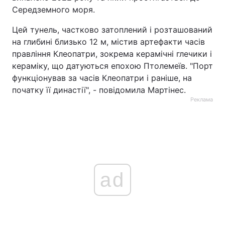
Середземного моря.
Цей тунель, частково затоплений і розташований
на глибині близько 12 м, містив артефакти часів
правління Клеопатри, зокрема керамічні глечики і
кераміку, що датуються епохою Птолемеїв. "Порт
функціонував за часів Клеопатри і раніше, на
початку її династії", - повідомила Мартінес.
Реклама
ad