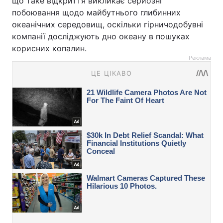
що таке відкриття викликає серйозні
побоювання щодо майбутнього глибинних
океанічних середовищ, оскільки гірничодобувні
компанії досліджують дно океану в пошуках
корисних копалин.
Реклама