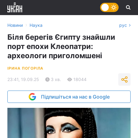
›
Новини
Наука
рус
Біля берегів Єгипту знайшли
порт епохи Клеопатри:
археологи приголомшені
ІРИНА ПОГОРІЛА
23:41, 19.09.25
3 хв.
18044
Підпишіться на нас в Google