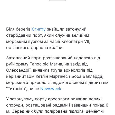
Головна
Війна
Біля берегів
Єгипту
знайшли затонулий
Україна
Політика
стародавній порт, який служив великим
морським вузлом за часів Клеопатри VII,
Економіка
Світ
останнього фараона країни.
Спорт
Наука
Затоплений порт, розташований недалеко від
руїн храму Тапосіріс Магна, на захід від
Техно і зв'язок
Лайт
Олександрії, виявила група археологів під
керівництвом Кетлін Мартінес і Боба Балларда,
Зброя
Інциденти
морського археолога, відомого своїм відкриттям
"Титаніка", пише
Newsweek
.
Здоров'я
Туризм
У затонулому порту археологи виявили великі
Цікавинки
Погода
споруди, розташовані рядами і заввишки понад 6
м. Серед них були полірована підлога, цементні
Екологія
Регіони