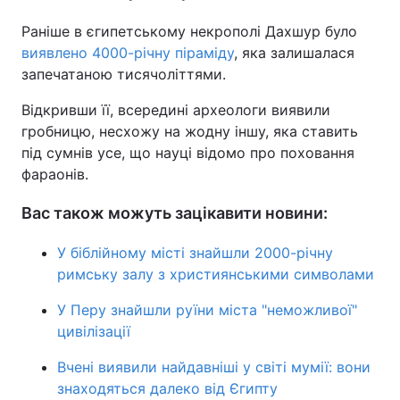
Раніше в єгипетському некрополі Дахшур було
виявлено 4000-річну піраміду
, яка залишалася
запечатаною тисячоліттями.
Відкривши її, всередині археологи виявили
гробницю, несхожу на жодну іншу, яка ставить
під сумнів усе, що науці відомо про поховання
фараонів.
Вас також можуть зацікавити новини:
У біблійному місті знайшли 2000-річну
римську залу з християнськими символами
У Перу знайшли руїни міста "неможливої"
цивілізації
Вчені виявили найдавніші у світі мумії: вони
знаходяться далеко від Єгипту