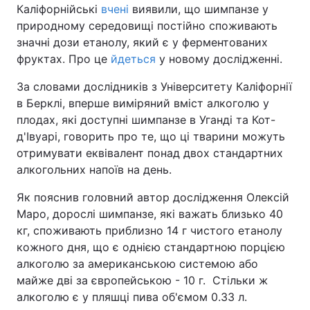
Каліфорнійські
вчені
виявили, що шимпанзе у
природному середовищі постійно споживають
значні дози етанолу, який є у ферментованих
фруктах. Про це
йдеться
у новому дослідженні.
За словами дослідників з Університету Каліфорнії
в Берклі, вперше виміряний вміст алкоголю у
плодах, які доступні шимпанзе в Уганді та Кот-
д'Івуарі, говорить про те, що ці тварини можуть
отримувати еквівалент понад двох стандартних
алкогольних напоїв на день.
Як пояснив головний автор дослідження Олексій
Маро, дорослі шимпанзе, які важать близько 40
кг, споживають приблизно 14 г чистого етанолу
кожного дня, що є однією стандартною порцією
алкоголю за американською системою або
майже дві за європейською - 10 г. Стільки ж
алкоголю є у пляшці пива об'ємом 0.33 л.