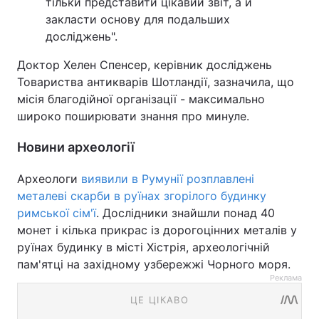
тільки представити цікавий звіт, а й
закласти основу для подальших
досліджень".
Доктор Хелен Спенсер, керівник досліджень
Товариства антикварів Шотландії, зазначила, що
місія благодійної організації - максимально
широко поширювати знання про минуле.
Новини археології
Археологи
виявили в Румунії розплавлені
металеві скарби в руїнах згорілого будинку
римської сім'ї
. Дослідники знайшли понад 40
монет і кілька прикрас із дорогоцінних металів у
руїнах будинку в місті Хістрія, археологічній
пам'ятці на західному узбережжі Чорного моря.
Реклама