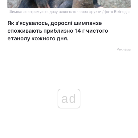
Шимпанзе отримують дозу алкоголю через фрукти / фото Вікіпедія
Як з'ясувалось, дорослі шимпанзе
споживають приблизно 14 г чистого
етанолу кожного дня.
Реклама
ad