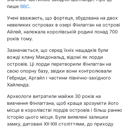
пише
BBC
.
Учені вважають, що фортеця, збудована на двох
невеликих островах в озері Фінлагган на острові
Айлей, належала королівській родині понад 700
років тому.
Зазначається, що серед їхніх нащадків були
вожді клану Макдональд, відомі як лорди
островів. Ці лорди перетворили Фінлагган на
свою опорну базу, звідки вони контролювали
Гебриди, Аргайл і частини північно-західного
Хайленда.
Археологи витратили майже 30 років на
вивчення Фінлаггана, щоб краще зрозуміти його
місце в королівстві лордів островів і більш ранню
історію цього місця. Були виявлені залишки
замку, датовані XII-XIII століттями, до приходу