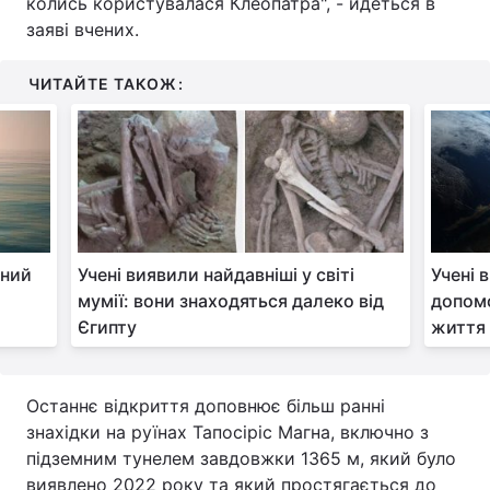
колись користувалася Клеопатра", - йдеться в
заяві вчених.
Тема оформлення
ЧИТАЙТЕ ТАКОЖ:
сний
Учені виявили найдавніші у світі
Учені 
мумії: вони знаходяться далеко від
допомо
Єгипту
життя 
Останнє відкриття доповнює більш ранні
знахідки на руїнах Тапосіріс Магна, включно з
підземним тунелем завдовжки 1365 м, який було
виявлено 2022 року та який простягається до