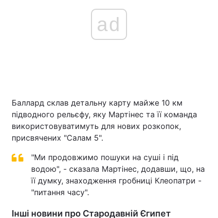
ad
Баллард склав детальну карту майже 10 км
підводного рельєфу, яку Мартінес та її команда
використовуватимуть для нових розкопок,
присвячених "Салам 5".
"Ми продовжимо пошуки на суші і під
водою", - сказала Мартінес, додавши, що, на
її думку, знаходження гробниці Клеопатри -
"питання часу".
Інші новини про Стародавній Єгипет