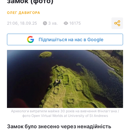
замок (фото)
ОЛЕГ ДАВИГОРА
21:06, 18.09.25
3 хв.
16175
Підпишіться на нас в Google
Археологи витратили майже 30 років на вивчення Фінлаггана /
фото Open Virtual Worlds at University of St Andrews
Замок було знесено через ненадійність