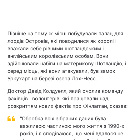
Пізніше на тому ж місці побудували палац для
лордів Островів, які поводилися як королі і
вважали себе рівними шотландським і
англійським королівським особам. Вони
здійснювали набіги на материкову Шотландію, і
серед місць, які вони атакували, був замок
Уркухарт на березі озера Лох-Несс.
Доктор Девід Колдуелл, який очолив команду
фахівців і волонтерів, які працювали над
розкриттям нових фактів про Фінлагган, сказав:
"Обробка всіх зібраних даних була
важливою частиною мого життя з 1990-х
років, і я сподіваюся, що мені вдалося не