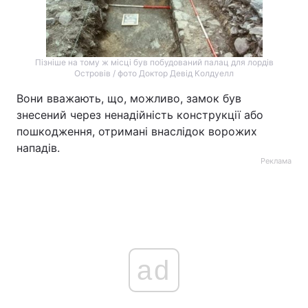
Пізніше на тому ж місці був побудований палац для лордів
Островів / фото Доктор Девід Колдуелл
Вони вважають, що, можливо, замок був
знесений через ненадійність конструкції або
пошкодження, отримані внаслідок ворожих
нападів.
Реклама
ad