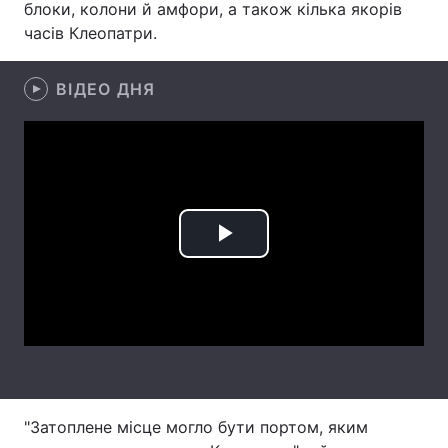
блоки, колони й амфори, а також кілька якорів
часів Клеопатри.
Лонгріди
ВІДЕО ДНЯ
Відео з Youtube
Статті
Інтерв'ю
Думки
Архів
Вакансії
Контакти
Play
Послуги
Video
"Затоплене місце могло бути портом, яким