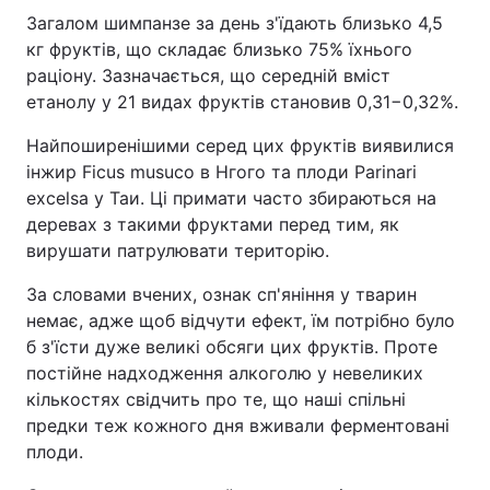
Загалом шимпанзе за день з'їдають близько 4,5
кг фруктів, що складає близько 75% їхнього
раціону. Зазначається, що середній вміст
етанолу у 21 видах фруктів становив 0,31−0,32%.
Найпоширенішими серед цих фруктів виявилися
інжир Ficus musuco в Нгого та плоди Parinari
excelsa у Таи. Ці примати часто збираються на
деревах з такими фруктами перед тим, як
вирушати патрулювати територію.
За словами вчених, ознак сп'яніння у тварин
немає, адже щоб відчути ефект, їм потрібно було
б з'їсти дуже великі обсяги цих фруктів. Проте
постійне надходження алкоголю у невеликих
кількостях свідчить про те, що наші спільні
предки теж кожного дня вживали ферментовані
плоди.