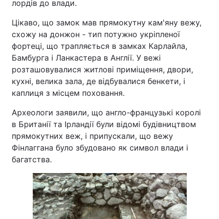
лордів до влади.
Цікаво, що замок мав прямокутну кам'яну вежу,
схожу на донжон - тип потужно укріпленої
фортеці, що трапляється в замках Карлайла,
Бамбурга і Ланкастера в Англії. У вежі
розташовувалися житлові приміщення, двори,
кухні, велика зала, де відбувалися бенкети, і
каплиця з місцем поховання.
Археологи заявили, що англо-французькі королі
в Британії та Ірландії були відомі будівництвом
прямокутних веж, і припускали, що вежу
Фінлаггана було збудовано як символ влади і
багатства.