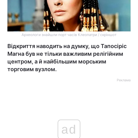
Археологи знайшли порт часів Клеопатри / скріншот
Відкриття наводить на думку, що Тапосіріс
Магна був не тільки важливим релігійним
центром, а й найбільшим морським
торговим вузлом.
Реклама
ad