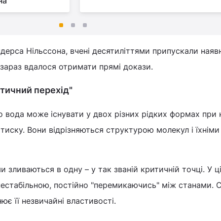
на
ерса Нільссона, вчені десятиліттями припускали наяв
и зараз вдалося отримати прямі докази.
итичний перехід"
 вода може існувати у двох різних рідких формах при 
тиску. Вони відрізняються структурою молекул і їхніми
и зливаються в одну – у так званій критичній точці. У ц
нестабільною, постійно "перемикаючись" між станами. 
нює її незвичайні властивості.