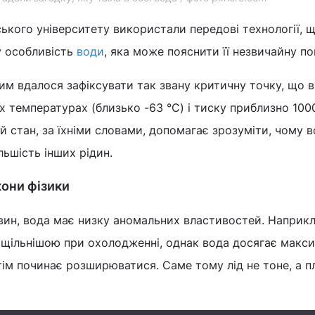
ького університету використали передові технології, 
у особливість
води
, яка може пояснити її незвичайну по
ним вдалося зафіксувати так звану критичну точку, що 
 температурах (близько -63 °C) і тиску приблизно 100
 стан, за їхніми словами, допомагає зрозуміти, чому 
льшість інших рідин.
они фізики
овин, вода має низку аномальних властивостей. Наприкл
є щільнішою при охолодженні, однак вода досягає макс
отім починає розширюватися. Саме тому лід не тоне, а п