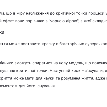
и, що в міру наближення до критичної точки процеси у
 ефект вони порівняли з "чорною дірою", з якої складно
ки
иття може поставити крапку в багаторічних суперечках
слідники зможуть спиратися на нову модель, що поясню
нування критичної точки. Наступний крок – з'ясувати, я
дкриття може мати для науки та розуміння життя, адже
ементом для його існування.