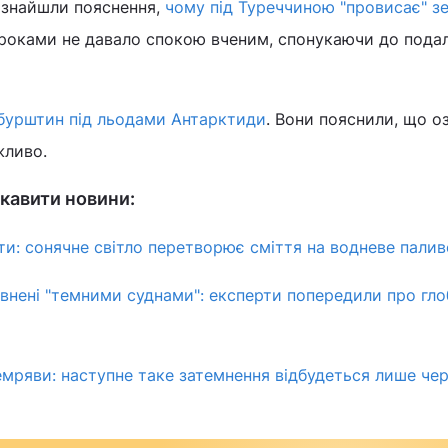
 знайшли пояснення,
чому під Туреччиною "провисає" з
о роками не давало спокою вченим, спонукаючи до под
бурштин під льодами Антарктиди
. Вони пояснили, що о
жливо.
кавити новини:
ти: сонячне світло перетворює сміття на водневе палив
внені "темними суднами": експерти попередили про гло
емряви: наступне таке затемнення відбудеться лише чер