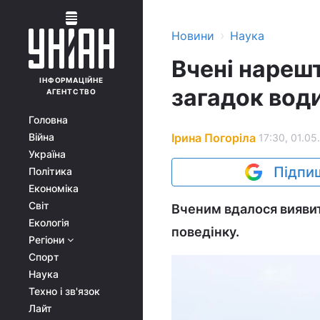
›
Новини
Наука
Вчені нарешт
ІНФОРМАЦІЙНЕ
загадок вод
АГЕНТСТВО
Головна
Ірина Погоріла
Війна
17:30, 01.05
Україна
Підпиш
Політика
Економіка
Світ
Вченим вдалося виявит
Екологія
поведінку.
Регіони
Спорт
Наука
Техно і зв'язок
Лайт