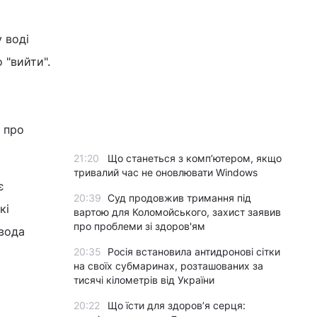
 воді
 "вийти".
 про
21:20
Що станеться з комп’ютером, якщо
тривалий час не оновлювати Windows
є
20:39
Суд продовжив тримання під
кі
вартою для Коломойського, захист заявив
про проблеми зі здоров'ям
 вода
20:35
Росія встановила антидронові сітки
на своїх субмаринах, розташованих за
тисячі кілометрів від України
20:22
Що їсти для здоров’я серця: