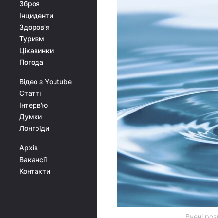
Зброя
Інциденти
Здоров'я
Туризм
Цікавинки
Погода
Відео з Youtube
Статті
Інтерв'ю
Думки
Лонгріди
Архів
Вакансії
Контакти
Вчені роз