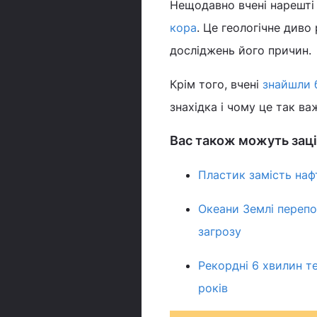
Нещодавно вчені нарешті
кора
. Це геологічне див
досліджень його причин.
Крім того, вчені
знайшли 
знахідка і чому це так ва
Вас також можуть заці
Пластик замість наф
Океани Землі перепо
загрозу
Рекордні 6 хвилин т
років