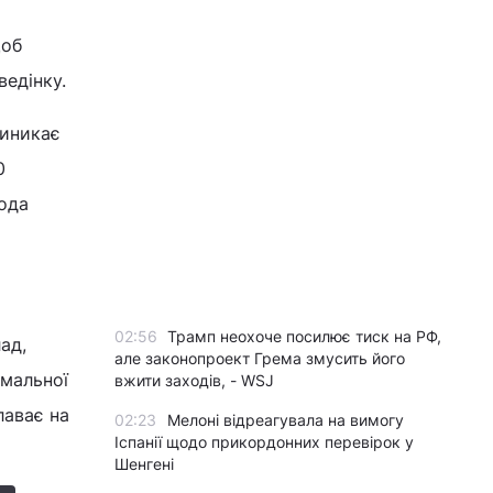
щоб
ведінку.
виникає
0
вода
02:56
Трамп неохоче посилює тиск на РФ,
ад,
але законопроект Грема змусить його
имальної
вжити заходів, - WSJ
лаває на
02:23
Мелоні відреагувала на вимогу
Іспанії щодо прикордонних перевірок у
Шенгені