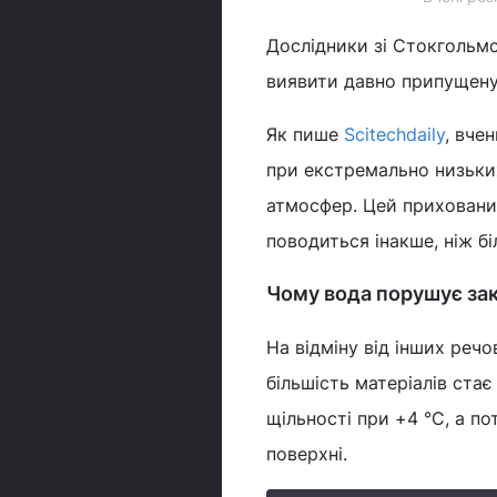
Дослідники зі Стокгольмс
виявити давно припущен
Як пише
Scitechdaily
, вче
при екстремально низьких
атмосфер. Цей прихований
поводиться інакше, ніж бі
Чому вода порушує зак
На відміну від інших реч
більшість матеріалів ста
щільності при +4 °C, а п
поверхні.