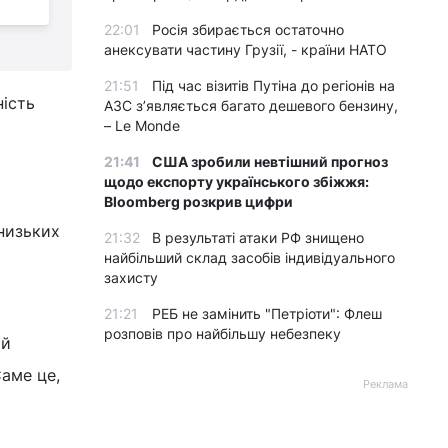
ч
22:01
Росія збирається остаточно
анексувати частину Грузії, - країни НАТО
21:51
Під час візитів Путіна до регіонів на
ність
АЗС з’являється багато дешевого бензину,
– Le Monde
21:41
США зробили невтішний прогноз
щодо експорту українського збіжжя:
Bloomberg розкрив цифри
низьких
21:32
В результаті атаки РФ знищено
найбільший склад засобів індивідуального
захисту
21:21
РЕБ не замінить "Петріоти": Флеш
розповів про найбільшу небезпеку
ій
Саме це,
Реклама