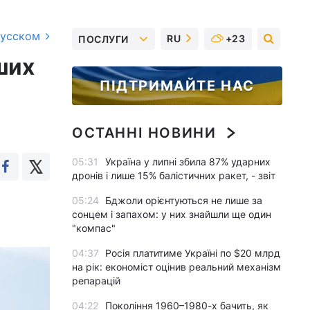
русском
RU
+23
ПОСЛУГИ
ших
ПІДТРИМАЙТЕ НАС
ОСТАННІ НОВИНИ
05:31
Україна у липні збила 87% ударних
дронів і лише 15% балістичних ракет, - звіт
05:24
Бджоли орієнтуються не лише за
сонцем і запахом: у них знайшли ще один
"компас"
04:37
Росія платитиме Україні по $20 млрд
на рік: економіст оцінив реальний механізм
репарацій
04:22
Покоління 1960–1980-х бачить, як