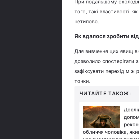
При подальшому охолодже
того, такі властивості, я
нетипово.
Як вдалося зробити ві
Для вивчення цих явищ вч
дозволило спостерігати з
зафіксувати перехід між 
точки.
ЧИТАЙТЕ ТАКОЖ:
Вчені виявили, що
Дослі
рослини вміють
допом
"кричати": просто ми
рекон
чули
обличчя чоловіка, яки