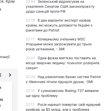
я. Крім
23:53
Зеленський відреагував на
ухвалення Сенатом США законопроєкту
я
щодо санкцій проти РФ
23:19
Є два варіанти: експерт назвав
країни, які можуть допомогти Україні з
ракетами до Patriot
23:17
Колишньому очільнику МЗС
Угорщини може загрожувати до трьох
років ув'язнення, - ЗМІ
ичної
23:07
Одна фраза миттєво поставить на
місце зверхню людину: психолог розкрила
секрет
22:33
Над ремонтною базою систем Patriot
у Німеччині літали підозрілі дрони, -ЗМІ
я
Вчені виявили, що
22:31
У сумнозвісних Boeing-737 виявили
рослини вміють
ще одну проблему
як
"кричати": просто ми
22:12
Росія нарешті повертає свій ядерний
и
досі їх не чули
о
крейсер за $5 млрд, але є проблема