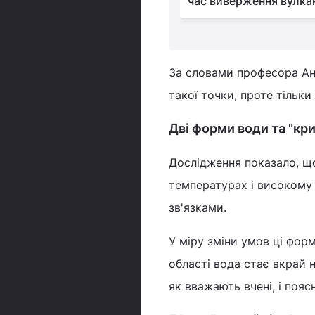
час виверження вулка
За словами професора Анд
такої точки, проте тільк
Дві форми води та "кр
Дослідження показало, що
температурах і високому 
зв'язками.
У міру зміни умов ці форм
області вода стає вкрай 
як вважають вчені, і пояс