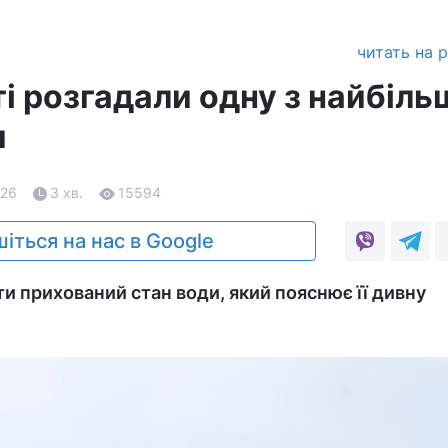
читать на 
і розгадали одну з найбіль
и
.26
3 хв.
15594
іться на нас в Google
и прихований стан води, який пояснює її дивну