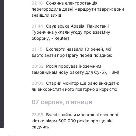
02:18
Сонячна електростанція
перегородила давні маршрути тварин: вони
знайшли вихід
01:44
Саудівська Аравія, Пакистан і
Туреччина уклали угоду про взаємну
оборону, - Reuters
01:15
Експерти назвали 10 речей, які
варто знати про Прагу перед поїздкою
00:32
Росія просуває іноземним
замовникам нову ракету для Су-57, - ЗМІ
00:05
Старий монітор ще рано викидати:
як використати його повторно з користю
07 серпня, п'ятниця
23:58
Вчені знайшли молоток зі слонової
кістки віком 500 000 років: про що він
свідчить