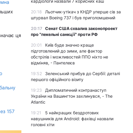
кардіологи назвали 7 корисних каш
емна
альших
20:18
Льотчик-утікач з КНДР уперше сів за
штурвал Boeing 737 і був приголомшений
20:17
Сенат США схвалив законопроект
про "пекельні санкції" проти РФ
значає ця
20:01
Київ буде значно краще
підготовлений до зими, але фактор
обстрілів і можливостей ППО ніхто не
відміняв, - Пантелеєв
о
19:52
Зеленський прибув до Сербії: деталі
першого офіційного візиту
бальну
19:23
Дипломатичний контранаступ
України на Вашингтон захлинувся, - The
Atlantic
ез 157
19:21
5 найкращих бездротових
навушників для Android: фахівці назвали
головні хіти