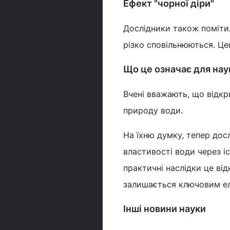
Ефект "чорної діри"
Дослідники також помітил
різко сповільнюються. Цей
Що це означає для нау
Вчені вважають, що відкр
природу води.
На їхню думку, тепер до
властивості води через іс
практичні наслідки це ві
залишається ключовим ел
Інші новини науки