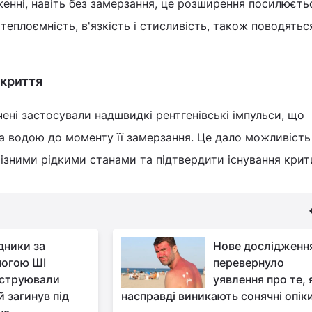
нні, навіть без замерзання, це розширення посилюєтьс
к теплоємність, в'язкість і стисливість, також поводятьс
дкриття
ені застосували надшвидкі рентгенівські імпульси, що
а водою до моменту її замерзання. Це дало можливість
різними рідкими станами та підтвердити існування крит
дники за
Нове дослідженн
огою ШІ
перевернуло
струювали
уявлення про те, 
й загинув під
насправді виникають сонячні опік