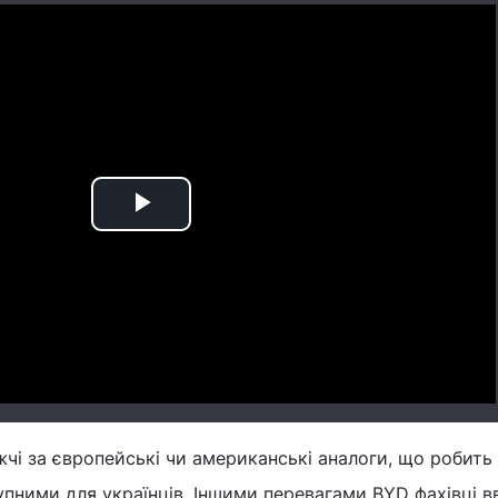
Play
Video
жчі за європейські чи американські аналоги, що робить 
упними для українців. Іншими перевагами BYD фахівці 