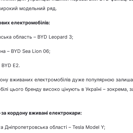
широкий модельний ряд.
ових електромобілів:
вська область – BYD Leopard 3;
на – BYD Sea Lion 06;
 BYD E2.
дону вживаних електромобілів дуже популярною залиш
білі цього бренду високо цінують в Україні – зокрема, 
-за кордону вживані електрокари:
та Дніпропетровська області – Tesla Model Y;