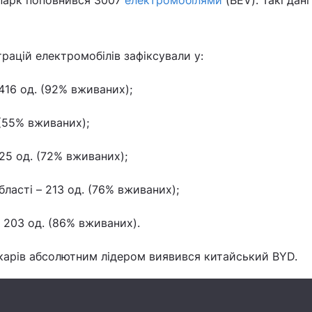
опарк поповнився 3007
електромобілями
(BEV). Такі дані
трацій електромобілів зафіксували у:
 416 од. (92% вживаних);
 (55% вживаних);
225 од. (72% вживаних);
ласті – 213 од. (76% вживаних);
– 203 од. (86% вживаних).
окарів абсолютним лідером виявився китайський BYD.