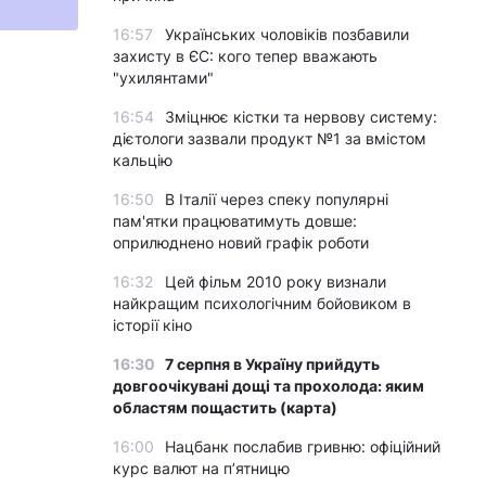
16:57
Українських чоловіків позбавили
захисту в ЄС: кого тепер вважають
"ухилянтами"
16:54
Зміцнює кістки та нервову систему:
дієтологи зазвали продукт №1 за вмістом
кальцію
16:50
В Італії через спеку популярні
пам'ятки працюватимуть довше:
оприлюднено новий графік роботи
16:32
Цей фільм 2010 року визнали
найкращим психологічним бойовиком в
історії кіно
16:30
7 серпня в Україну прийдуть
довгоочікувані дощі та прохолода: яким
областям пощастить (карта)
16:00
Нацбанк послабив гривню: офіційний
курс валют на п’ятницю