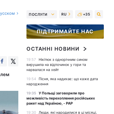
русском
RU
+35
ПОСЛУГИ
ПІДТРИМАЙТЕ НАС
ОСТАННІ НОВИНИ
19:57
Нікітюк з однорічним сином
вирушила на відпочинок у гори та
нарвалася на хейт
ілем
19:54
Пісня, яка надихає: що каже дата
народження
19:35
У Польщі заговорили про
можливість перехоплення російських
ракет над Україною, - PAP
19:30
Люди, які народилися в ці місяці,