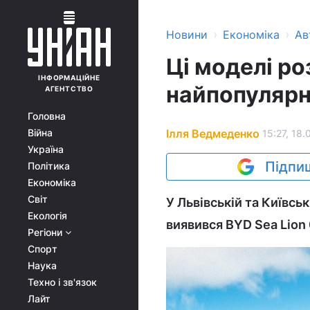
›
›
Новини
Економіка
Ав
Ці моделі ро
ІНФОРМАЦІЙНЕ
найпопулярні
АГЕНТСТВО
Головна
Ілля Ведмеденко
Війна
15:27, 18.
Україна
Підпиш
Політика
Економіка
Світ
У Львівській та Київс
Екологія
виявився BYD Sea Lion 
Регіони
Спорт
Наука
Техно і зв'язок
Лайт