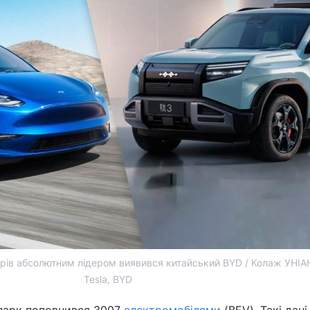
арів абсолютним лідером виявився китайський BYD / Колаж УНІАН
Tesla, BYD