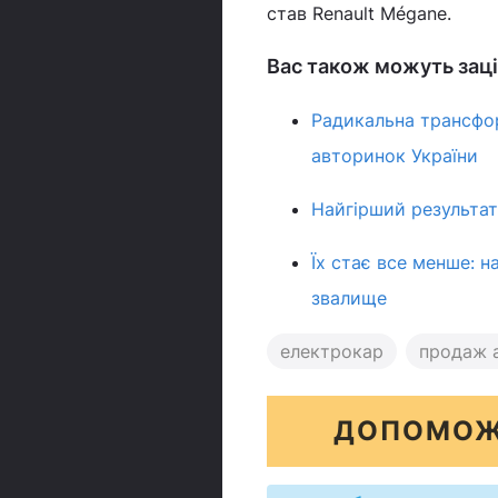
став Renault Mégane.
Вас також можуть заці
Радикальна трансфор
авторинок України
Найгірший результат 
Їх стає все менше: н
звалище
електрокар
продаж 
ДОПОМОЖ