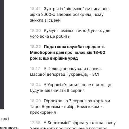
18:42
Зустріч із "відьмою" змінила все:
зірка 2000-х вперше розкрила, чому
зникла зі сцени
18:30
Румунія змінює течію Дунаю: для
чого вона це робить
18:22
Податкова служба передасть
Міноборони дані про чоловіків 18–60
років: що вирішив уряд
18:17
У Польщі анонсували плани з
масової депортації українців, - ЗМІ
18:04
У Україні з'явиться нове свято: що
будуть відзначати 8 серпня
18:00
Гороскоп на 7 серпня за картами
Таро: Водоліям - вибір, Близнюкам -
прискорення
такі
17:58
У Єврокомісії відреагували на заяву
вважають
Зеленського про скорочення поставок