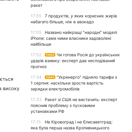
ракет
17:55
7 продуктів, у яких корисних жирів
набагато більше, ніж в авокадо
17:55
Названо найкращі "народні" моделі
iPhone: саме ними власники задоволені
найбільше
17:52
Чи готова Росія до українських
УНІАН
ударів взимку: експерт дав несподіваний
прогноз
17:34
"Укренерго" підняло тарифи з
УНІАН
ається
1 серпня: наскільки зросте вартість
за високу
зарядки електромобілів
17:33
Ракет зі США не вистачить: експерт
пояснив проблему з пусковими
установками РФ
17:15
Не Кіровоград і не Єлисаветград:
яка була перша назва Кропивницького