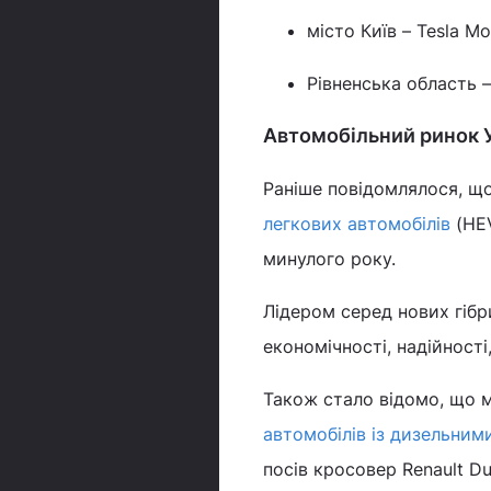
місто Київ – Tesla Mo
Рівненська область – 
Автомобільний ринок У
Раніше повідомлялося, що
легкових автомобілів
(HEV
минулого року.
Лідером серед нових гібр
економічності, надійності
Також стало відомо, що 
автомобілів із дизельним
посів кросовер Renault Du