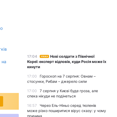
ло
тків
17:04
Нові солдати з Північної
УНІАН
 на
Кореї: експерт відповів, куди Росія може їх
кинути
17:00
Гороскоп на 7 серпня: Овнам –
стосунки, Рибам – джерело сили
17:00
7 серпня у Києві буде гроза, але
спека нікуди не подінеться
16:57
Через Ель-Ніньо серед тюленів
може різко поширитися вірус сказу: у чому
причина