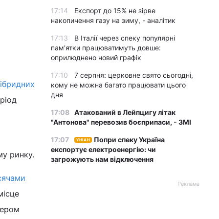
17:14
Експорт до 15% не зірве
накопичення газу на зиму, - аналітик
17:13
В Італії через спеку популярні
пам'ятки працюватимуть довше:
оприлюднено новий графік
17:10
7 серпня: церковне свято сьогодні,
гібридних
кому не можна багато працювати цього
дня
еріод
17:08
Атакований в Лейпцигу літак
"Антонова" перевозив боєприпаси, - ЗМІ
17:07
Попри спеку Україна
УНІАН
експортує електроенергію: чи
му ринку.
загрожують нам відключення
сячами
Реклама
місце
дером