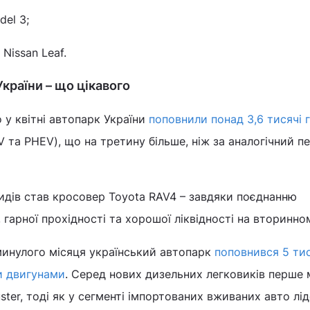
del 3;
Nissan Leaf.
країни – що цікавого
 у квітні автопарк України
поповнили понад 3,6 тисячі 
 та PHEV), що на третину більше, ніж за аналогічний п
идів став кросовер Toyota RAV4 – завдяки поєднанню
, гарної прохідності та хорошої ліквідності на вторинно
минулого місяця український автопарк
поповнився 5 ти
и двигунами
. Серед нових дизельних легковиків перше 
ster, тоді як у сегменті імпортованих вживаних авто лі