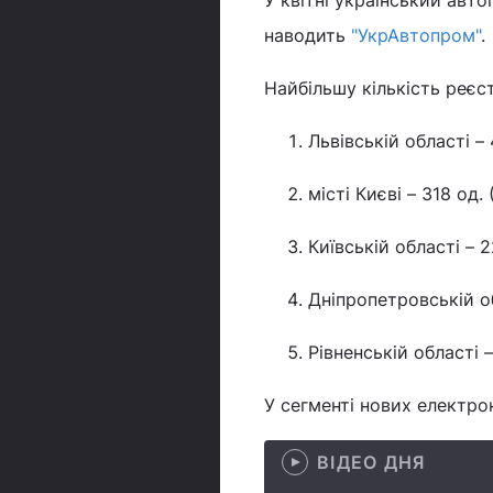
У квітні український авт
наводить
"УкрАвтопром"
.
Найбільшу кількість реєс
Львівській області –
місті Києві – 318 од.
Київській області – 
Дніпропетровській об
Рівненській області 
У сегменті нових електр
ВІДЕО ДНЯ