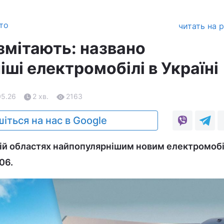
то
читать на 
змітають: названо
ші електромобілі в Україні
05.26
2 хв.
2163
іться на нас в Google
ькій областях найпопулярнішим новим електромоб
06.