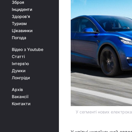
Зброя
Інциденти
Здоров'я
Туризм
Цікавинки
Погода
Відео з Youtube
Статті
Інтерв'ю
Думки
Лонгріди
Архів
Вакансії
Контакти
У сегменті нових електрок