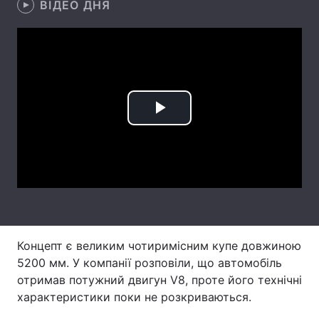
ВІДЕО ДНЯ
Лонгріди
Відео з Youtube
Статті
Інтерв'ю
Думки
Play
Архів
Вакансії
Video
Контакти
Послуги
Концепт є великим чотиримісним купе довжиною
5200 мм. У компанії розповіли, що автомобіль
отримав потужний двигун V8, проте його технічні
характеристики поки не розкриваються.