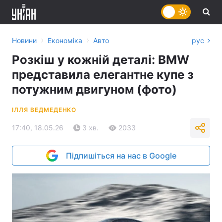
›
›
Новини
Економіка
Авто
рус
Розкіш у кожній деталі: BMW
представила елегантне купе з
потужним двигуном (фото)
ІЛЛЯ ВЕДМЕДЕНКО
17:40, 18.05.26
3 хв.
2033
Підпишіться на нас в Google