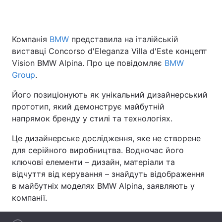
Компанія
BMW
представила на італійській
Головна
Війна
виставці Concorso d'Eleganza Villa d'Este концепт
Vision BMW Alpina. Про це повідомляє
BMW
Україна
Політика
Group
.
Економіка
Світ
Його позиціонують як унікальний дизайнерський
прототип, який демонструє майбутній
Спорт
Наука
напрямок бренду у стилі та технологіях.
Техно і зв'язок
Лайт
Це дизайнерське дослідження, яке не створене
для серійного виробництва. Водночас його
Зброя
Інциденти
ключові елементи – дизайн, матеріали та
відчуття від керування – знайдуть відображення
Здоров'я
Туризм
в майбутніх моделях BMW Alpina, заявляють у
Цікавинки
Погода
компанії.
Екологія
Регіони