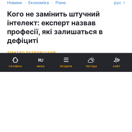
›
›
Новини
Економіка
Різне
рус
Кого не замінить штучний
інтелект: експерт назвав
професії, які залишаться в
дефіциті
ДМИТРО ПЕТРОВСЬКИЙ
RU
17:14, 18.05.26
3 хв.
6741
УНІАН
МОВА
ГОЛОВНА
РОЗДІЛИ
ПОГОДА
ЛАЙТ
Підпишіться на нас в Google