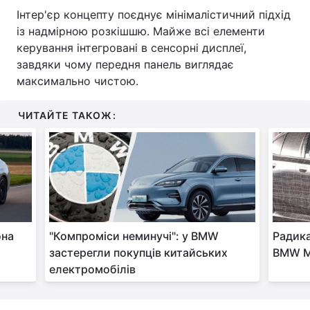
Інтер'єр концепту поєднує мінімалістичний підхід
із надмірною розкішшю. Майже всі елементи
керування інтегровані в сенсорні дисплеї,
завдяки чому передня панель виглядає
максимально чистою.
ЧИТАЙТЕ ТАКОЖ:
она
"Компроміси неминучі": у BMW
Радика
застерегли покупців китайських
BMW M5
електромобілів