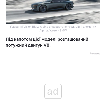
У дизайні Vision BMW Alpina використано традиційні елементи
Alpina / фото - BMW
Під капотом цієї моделі розташований
потужний двигун V8.
Реклама
ad