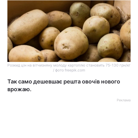
Розкид цін на вітчизняну молоду картоплю становить 75-130 грн/кг
/ фото freepik.com
Так само дешевшає решта овочів нового
врожаю.
Реклама