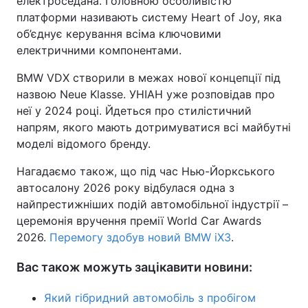
електроседана. Головною особливістю
платформи називають систему Heart of Joy, яка
об’єднує керування всіма ключовими
електричними компонентами.
BMW VDX створили в межах нової концепції під
назвою Neue Klasse. УНІАН уже розповідав про
неї у 2024 році. Йдеться про стилістичний
напрям, якого мають дотримуватися всі майбутні
моделі відомого бренду.
Нагадаємо також, що під час Нью-Йоркського
автосалону 2026 року відбулася одна з
найпрестижніших подій автомобільної індустрії –
церемонія вручення премії World Car Awards
2026.
Перемогу здобув новий BMW iX3
.
Вас також можуть зацікавити новини:
Який гібридний автомобіль з пробігом