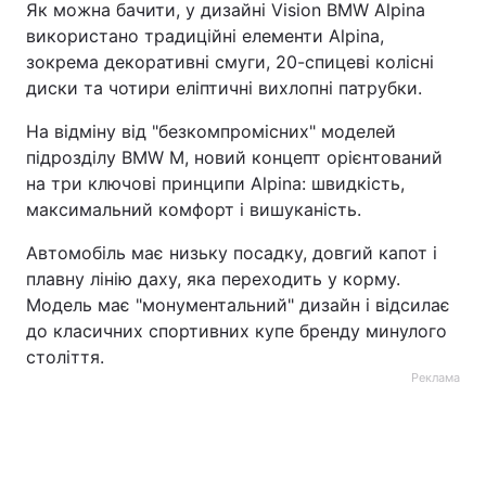
Як можна бачити, у дизайні Vision BMW Alpina
використано традиційні елементи Alpina,
Тема оформлення
зокрема декоративні смуги, 20-спицеві колісні
диски та чотири еліптичні вихлопні патрубки.
На відміну від "безкомпромісних" моделей
підрозділу BMW M, новий концепт орієнтований
на три ключові принципи Alpina: швидкість,
максимальний комфорт і вишуканість.
Автомобіль має низьку посадку, довгий капот і
плавну лінію даху, яка переходить у корму.
Модель має "монументальний" дизайн і відсилає
до класичних спортивних купе бренду минулого
століття.
Реклама