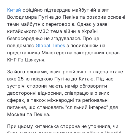
Китай
офіційно підтвердив майбутній візит
Володимира Путіна до Пекіна та розкрив основні
теми майбутніх переговорів. Однак у заяві
Головна
Війна
китайського МЗС тема війни в Україні
безпосередньо не згадувалася. Про це
Україна
Політика
повідомляє
Global Times
з посиланням на
Економіка
Світ
представника Міністерства закордонних справ
КНР Го Цзякуня.
Спорт
Наука
За його словами, візит російського лідера стане
Техно і зв'язок
Лайт
вже 25-ю поїздкою Путіна до Китаю. Під час
зустрічі сторони мають намір обговорити
Зброя
Інциденти
двосторонні відносини, співпрацю в різних
сферах, а також міжнародні та регіональні
Здоров'я
Туризм
питання, що становлять "спільний інтерес" для
Москви та Пекіна.
Цікавинки
Погода
При цьому китайська сторона не уточнила, чи
Екологія
Регіони