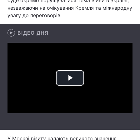
буде окремо порушуватися тема війни в Україні,
незважаючи на очікування Кремля та міжнародну
Лонгріди
увагу до переговорів.
Відео з Youtube
Статті
ВІДЕО ДНЯ
Інтерв'ю
Думки
Архів
Вакансії
Контакти
Play
Послуги
Video
У Москві візиту надають великого значення.