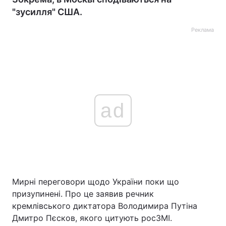
"зусилля" США.
Реклама
ad
Мирні переговори щодо України поки що
призупинені. Про це заявив речник
кремлівського диктатора Володимира Путіна
Дмитро Пєсков, якого цитують росЗМІ.