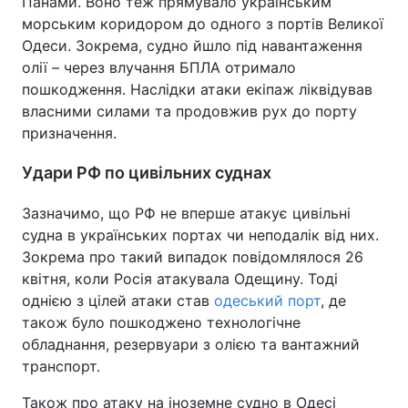
Панами. Воно теж прямувало українським
морським коридором до одного з портів Великої
Одеси. Зокрема, судно йшло під навантаження
олії – через влучання БПЛА отримало
пошкодження. Наслідки атаки екіпаж ліквідував
власними силами та продовжив рух до порту
призначення.
Удари РФ по цивільних суднах
Зазначимо, що РФ не вперше атакує цивільні
судна в українських портах чи неподалік від них.
Зокрема про такий випадок повідомлялося 26
квітня, коли Росія атакувала Одещину. Тоді
однією з цілей атаки став
одеський порт
, де
також було пошкоджено технологічне
обладнання, резервуари з олією та вантажний
транспорт.
Також про атаку на іноземне судно в Одесі