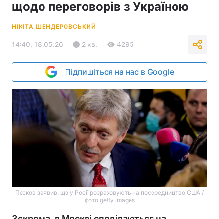
щодо переговорів з Україною
НІКІТА ШЕНДЕРОВСЬКИЙ
14:40, 18.05.26
2 хв.
4295
Підпишіться на нас в Google
Пєсков заявив, що у Росії розраховують на посередництво США /
фото getty images
Зокрема, в Москві сподіваються на