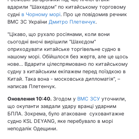
вдарили "Шахедом" по китайському торговому
судні
в Чорному морі
. Про це повідомив речник
ВМС ЗС України
Дмитро Плетенчук
.
"Цікаво, що рухало росіянами, коли вони
сьогодні вночі вирішили "Шахєдом"
оприходувати китайське торгівельне судно в
нашому морі. Обійшлося без жертв, але це щось
нове… Вдарити цілеспрямовано по китайському
судну з китайським екіпажем перед поїздкою в
Китай. Така вона - московська дипломатія", –
написав Плетенчук.
Оновлення 10:40.
Згодом у
ВМС ЗСУ
уточнили,
що окупанти завдали удару вранці ударним
БПЛА. Зокрема, було атаковане суховантажне
судно KSL DEYANG, яке перебувало в морі
неподалік Одещини.