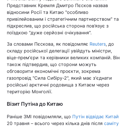
Представник Кремля Дмитро Пєсков назвав
Тема оформлення
відносини Росії та Китаю "особливо
привілейованим і стратегічним партнерством" та
підкреслив, що російська сторона пов’язує з
поїздкою "дуже серйозні очікування".
За словами Пєскова, як повідомляє
Reuters
, до
складу російської делегації увійдуть міністри,
віце-прем'єри та керівники великих компаній. Він
також підтвердив, що сторони можуть
обговорити економічні проєкти, зокрема
газопровід "Сила Сибіру-2", який має з'єднати
російські арктичні родовища з Китаєм через
територію Монголії.
Візит Путіна до Китаю
Раніше ЗМІ повідомляли, що
Путін відвідає Китай
20 травня – всього через кілька днів після
саміту