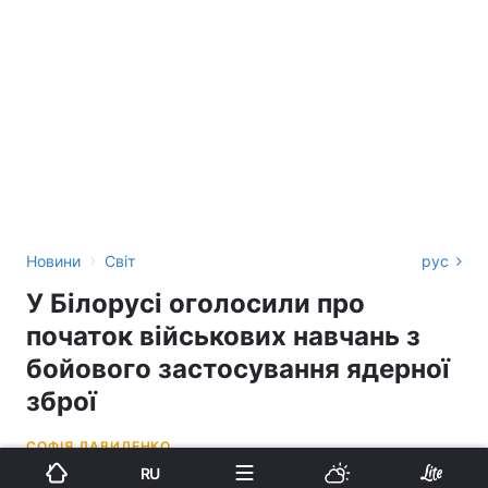
›
Новини
Світ
рус
У Білорусі оголосили про
початок військових навчань з
бойового застосування ядерної
зброї
СОФІЯ ДАВИДЕНКО
RU
13:01, 18.05.26
3 хв.
4747