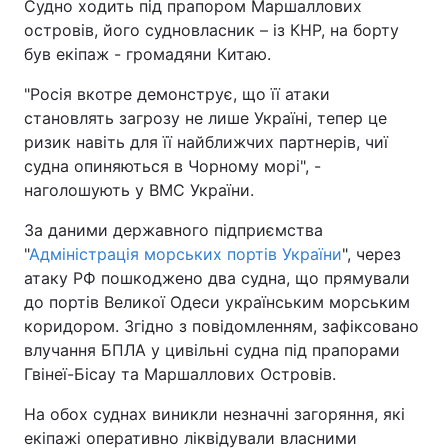
Судно ходить під прапором Маршаллових
островів, його судновласник – із КНР, на борту
був екіпаж - громадяни Китаю.
"Росія вкотре демонструє, що її атаки
становлять загрозу не лише Україні, тепер це
ризик навіть для її найближчих партнерів, чиї
судна опиняються в Чорному морі", -
наголошують у ВМС України.
За даними державного підприємства
"
Адміністрація морських портів України
", через
атаку РФ пошкоджено два судна, що прямували
до портів Великої Одеси українським морським
коридором. Згідно з повідомленням, зафіксовано
влучання БПЛА у цивільні судна під прапорами
Гвінеї-Бісау та Маршаллових Островів.
На обох суднах виникли незначні загоряння, які
екіпажі оперативно ліквідували власними