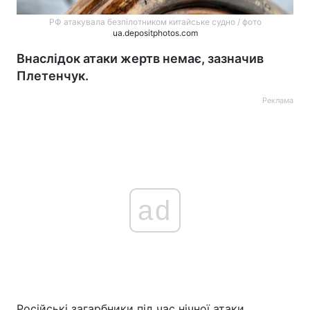
РФ атакувала безпілотником китайське судно / фото
ua.depositphotos.com
Внаслідок атаки жертв немає, зазначив
Плетенчук.
Реклама
ad
Російські загарбники під час нічної атаки