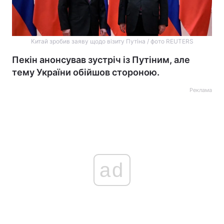
Китай зробив заяву щодо візиту Путіна / фото REUTERS
Пекін анонсував зустріч із Путіним, але
тему України обійшов стороною.
Реклама
ad