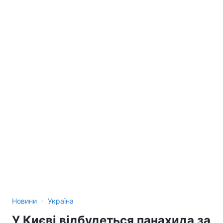
›
Новини
Україна
У Києві відбудеться панахида за