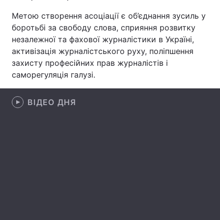
Метою створення асоціації є об’єднання зусиль у
боротьбі за свободу слова, сприяння розвитку
незалежної та фахової журналістики в Україні,
Головна
Війна
активізація журналістського руху, поліпшення
захисту професійних прав журналістів і
Україна
Політика
саморегуляція галузі.
Економіка
Світ
ВІДЕО ДНЯ
Спорт
Наука
Техно і зв'язок
Лайт
Зброя
Інциденти
Здоров'я
Туризм
Цікавинки
Погода
Екологія
Регіони