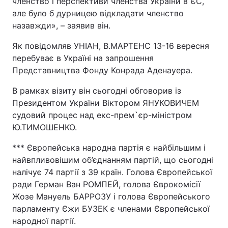
членство і перспективи членства України в ЄС,
але було б дурницею відкладати членство
назавжди», – заявив він.
Як повідомляв УНІАН, В.МАРТЕНС 13-16 вересня
перебуває в Україні на запрошення
Представництва Фонду Конрада Аденауера.
В рамках візиту він сьогодні обговорив із
Президентом України Віктором ЯНУКОВИЧЕМ
судовий процес над екс-прем`єр-міністром
Ю.ТИМОШЕНКО.
*** Європейська народна партія є найбільшим і
найвпливовішим об’єднанням партій, що сьогодні
налічує 74 партії з 39 країн. Голова Європейської
ради Герман Ван РОМПЕЙ, голова Єврокомісії
Жозе Мануель БАРРОЗУ і голова Європейського
парламенту Єжи БУЗЕК є членами Європейської
народної партії.