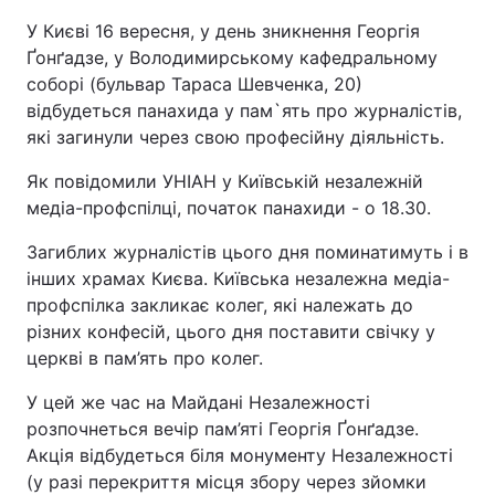
У Києві 16 вересня, у день зникнення Георгія
Ґонґадзе, у Володимирському кафедральному
соборі (бульвар Тараса Шевченка, 20)
відбудеться панахида у пам`ять про журналістів,
які загинули через свою професійну діяльність.
Як повідомили УНІАН у Київській незалежній
медіа-профспілці, початок панахиди - о 18.30.
Загиблих журналістів цього дня поминатимуть і в
інших храмах Києва. Київська незалежна медіа-
профспілка закликає колег, які належать до
різних конфесій, цього дня поставити свічку у
церкві в пам’ять про колег.
У цей же час на Майдані Незалежності
розпочнеться вечір пам’яті Георгія Ґонґадзе.
Акція відбудеться біля монументу Незалежності
(у разі перекриття місця збору через зйомки