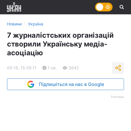
›
Новини
Україна
7 журналістських організацій
створили Українську медіа-
асоціацію
00:16, 15.09.11
1 хв.
3642
Підпишіться на нас в Google
Реклама