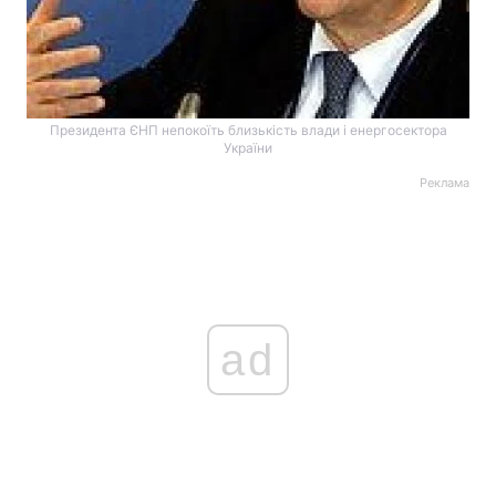
Президента ЄНП непокоїть близькість влади і енергосектора
України
Реклама
ad