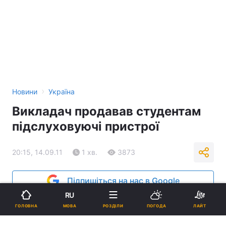
›
Новини
Україна
Викладач продавав студентам
підслуховуючі пристрої
20:15, 14.09.11
1 хв.
3873
Підпишіться на нас в Google
RU
Реклама
МОВА
ГОЛОВНА
РОЗДІЛИ
ПОГОДА
ЛАЙТ