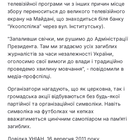
телевізійної програми чи з інших причин місце
збору переноситься до великого телевізійного
екрану на Майдані, що знаходиться біля банку
“Укоопспілка” через вул. Інститутську).
"Запаливши свічки, ми рушимо до Адміністрації
Президента. Там ми згадаємо усіх загиблих
журналістів за часи незалежності України,
оголосимо свої вимоги до влади і традиційно
проведемо хвилину мовчання", - повідомили в
медіа-профспілці.
Організатори нагадують, що як церковна, так і
громадська акції відбуваються без будь-якої
партійної та організаційної символіки. Навіть
символіка на футболках чи кепках
вважатиметься цинічним самопіаром на пам’яті
загиблих.
Довідка УНІАН. 16 вересня 2011 року