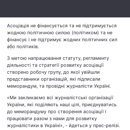
Лонгріди
Асоціація не фінансується та не підтримується
Відео з Youtube
Статті
жодною політичною силою (політиком) та не
фінансує і не підтримує жодних політичних сил
Інтерв'ю
Думки
або політиків.
Архів
Вакансії
З метою напрацювання статуту, регламенту
діяльності та стратегії розвитку асоціації
Контакти
створено робочу групу, до якої увійшли
Послуги
представники організацій, які підписали
меморандум, та провідні журналісти Україні.
«Ми закликаємо всі журналістські організації
України, які поділяють наші цілі, приєднуватись
до меморандуму про створення асоціації і
працювати разом з нами для розвитку
журналістики в Україні», - йдеться у прес-релізі.