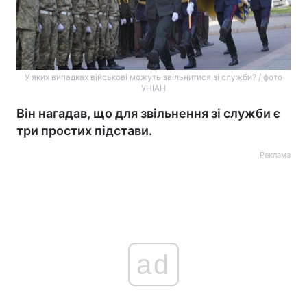
У яких випадках військові можуть звільнитися зі служби? / фото
УНІАН
Він нагадав, що для звільнення зі служби є
три простих підстави.
Реклама
ad