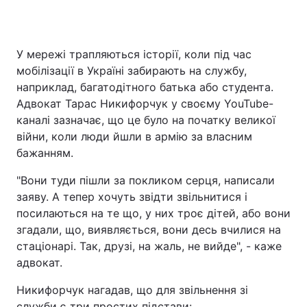
У мережі трапляються історії, коли під час
Головна
Війна
мобілізації в Україні забирають на службу,
наприклад, багатодітного батька або студента.
Україна
Політика
Адвокат Тарас Никифорчук у своєму YouTube-
каналі зазначає, що це було на початку великої
Економіка
Світ
війни, коли люди йшли в армію за власним
Спорт
Наука
бажанням.
"Вони туди пішли за покликом серця, написали
Техно і зв'язок
Лайт
заяву. А тепер хочуть звідти звільнитися і
Зброя
Інциденти
посилаються на те що, у них троє дітей, або вони
згадали, що, виявляється, вони десь вчилися на
Здоров'я
Туризм
стаціонарі. Так, друзі, на жаль, не вийде", - каже
адвокат.
Цікавинки
Погода
Никифорчук нагадав, що для звільнення зі
Екологія
Регіони
служби є три простих підстави: