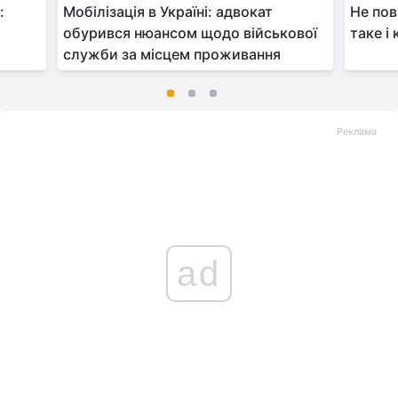
:
Мобілізація в Україні: адвокат
Не пов
обурився нюансом щодо військової
таке і
служби за місцем проживання
Реклама
ad