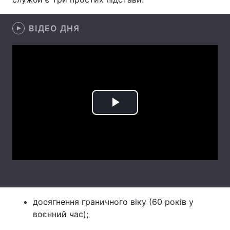
Лонгріди
ВІДЕО ДНЯ
Відео з Youtube
Статті
Інтерв'ю
Думки
Архів
Вакансії
Play
Контакти
Video
Послуги
досягнення граничного віку (60 років у
воєнний час);