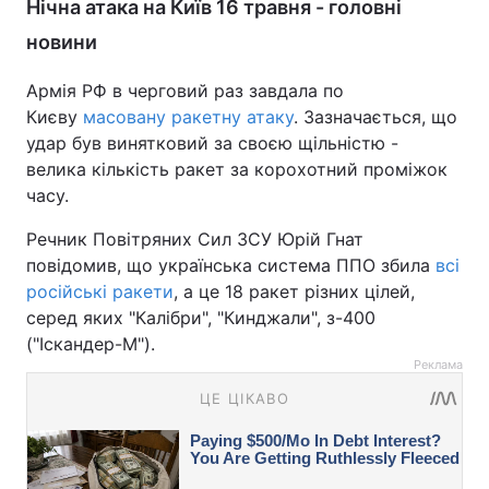
Нічна атака на Київ 16 травня - головні
новини
Армія РФ в черговий раз завдала по
Києву
масовану ракетну атаку
. Зазначається, що
удар був винятковий за своєю щільністю -
велика кількість ракет за корохотний проміжок
часу.
Речник Повітряних Сил ЗСУ Юрій Гнат
повідомив, що українська система ППО збила
всі
російські ракети
, а це 18 ракет різних цілей,
серед яких "Калібри", "Кинджали", з-400
("Іскандер-М").
Реклама