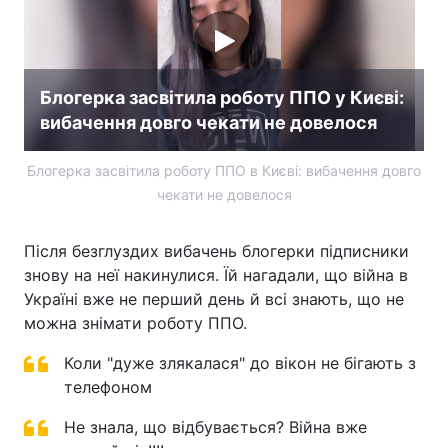
Блогерка засвітила роботу ППО у Києві:
вибачення довго чекати не довелося
Блогерка засвітила роботу ППО в Києві: вибачення довго
чекати не довелося
Після безглуздих вибачень блогерки підписники
знову на неї накинулися. Їй нагадали, що війна в
Україні вже не перший день й всі знають, що не
можна знімати роботу ППО.
Коли "дуже злякалася" до вікон не бігають з
телефоном
Не знала, що відбувається? Війна вже