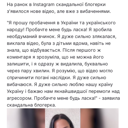
На ранок в Instagram скандальної блогерки
з'явилося нове відео, але вже з вибаченнями.
"Я прошу пробачення в України та українського
народу! Пробачте мене будь ласка! Я зробила
необдуманий вчинок. Я дуже сильно злякалася,
виклала відео, була з дітьми вдома, навіть не
знала, що відбувається. Після першого ж
коментаря я зрозуміла, що не можна його
залишити, і я одразу ж видалила, буквально
через пару хвилин. Я розумію, що відео могло
спричинити погані наслідки. Я дуже сильно
вибачаюся. Я дуже сильно люблю нашу країну
Україну і бажаю нам якнайшвидшої перемоги над
агресором. Пробачте мене будь ласка!" - заявила
скандальна блогерка.