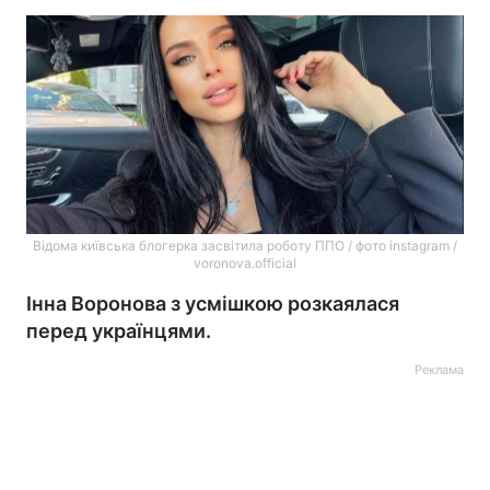
Відома київська блогерка засвітила роботу ППО / фото instagram /
voronova.official
Інна Воронова з усмішкою розкаялася
перед українцями.
Реклама