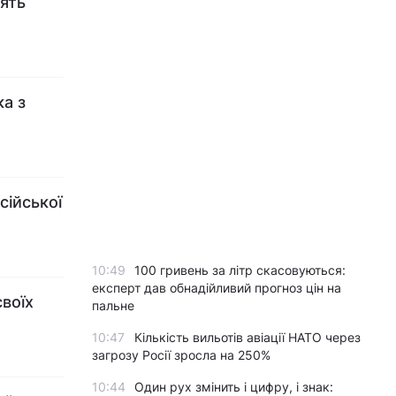
дять
ка з
сійської
10:49
100 гривень за літр скасовуються:
експерт дав обнадійливий прогноз цін на
своїх
пальне
10:47
Кількість вильотів авіації НАТО через
загрозу Росії зросла на 250%
10:44
Один рух змінить і цифру, і знак: