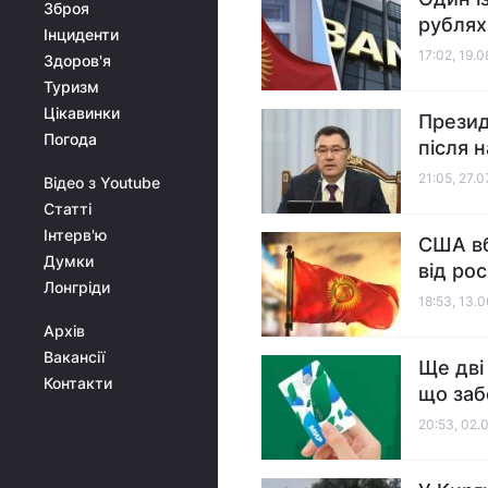
Зброя
рублях
Інциденти
17:02, 19.
Здоров'я
Туризм
Цікавинки
Презид
Погода
після н
21:05, 27.
Відео з Youtube
Статті
Інтерв'ю
США вб
Думки
від ро
Лонгріди
18:53, 13.
Архів
Вакансії
Ще дві
Контакти
що за
20:53, 02.