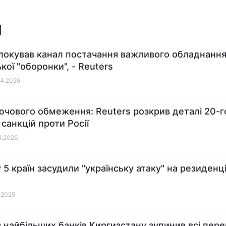
Н
локував канал постачання важливого обладнання
кої "оборонки", - Reuters
04.2026
ючового обмеження: Reuters розкрив деталі 20-г
 санкцій проти Росії
04.2026
 5 країн засудили "українську атаку" на резиденц
2.2025
з найбільших банків Киргизстану зупинив всі пере