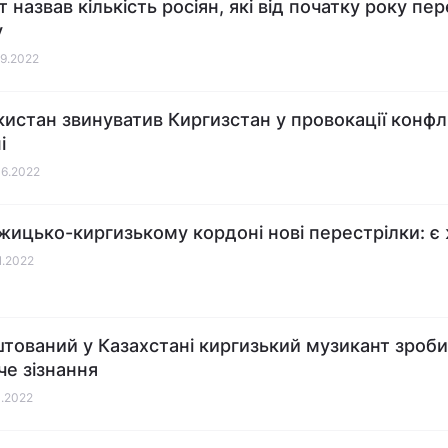
 назвав кількість росіян, які від початку року пер
у
09.2022
истан звинуватив Киргизстан у провокації конфл
і
06.2022
жицько-киргизькому кордоні нові перестрілки: є
1.2022
тований у Казахстані киргизький музикант зроб
е зізнання
1.2022