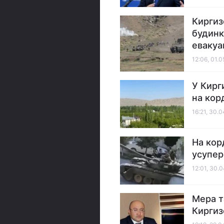
Киргиз
будинк
евакуа
12:06, 01.
У Кирг
на кор
16:21, 30.
На кор
усупе
12:01, 30.
Мера т
Киргиз