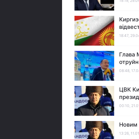
19:19, 29.
Киргиз
відвес
18:47, 29.
Глава 
отруйн
08:48, 17.
ЦВК Ки
презид
00:10, 21.0
Новим 
13:26, 11.0