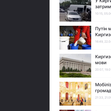
У Кирг
затрим
10:15, 05.
Путін 
Киргиз
16:49, 22.
Киргиз
мови
20:07, 19.
Мобілі
громадя
21:33, 21.