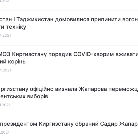
04.2021
стан і Таджикистан домовилися припинити вогон
ти техніку
04.2021
МОЗ Киргизстану порадив COVID-хворим вживат
ий корінь
04.2021
ргизстану офіційно визнала Жапарова перемож
ентських виборів
1.2021
президентом Киргизстану обраний Садир Жапар
1.2021