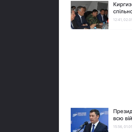
Киргиз
спільн
12:41, 02.
Презид
всю ві
15:56, 01.0