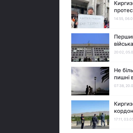
Киргиз
протес
14:55, 06.
Перший
військ
20:02, 05.
Не біл
пишні в
07:38, 20.
Киргиз
кордо
17:11, 03.0