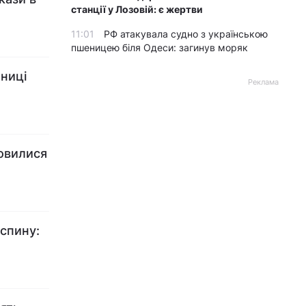
станції у Лозовій: є жертви
11:01
РФ атакувала судно з українською
пшеницею біля Одеси: загинув моряк
ниці
Реклама
мовилися
 спину: