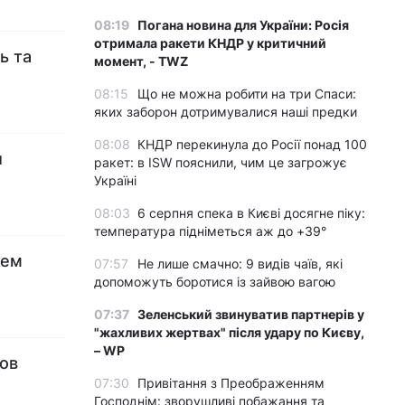
08:19
Погана новина для України: Росія
отримала ракети КНДР у критичний
ь та
момент, - TWZ
08:15
Що не можна робити на три Спаси:
яких заборон дотримувалися наші предки
08:08
КНДР перекинула до Росії понад 100
и
ракет: в ISW пояснили, чим це загрожує
Україні
08:03
6 серпня спека в Києві досягне піку:
температура підніметься аж до +39°
цем
07:57
Не лише смачно: 9 видів чаїв, які
допоможуть боротися із зайвою вагою
07:37
Зеленський звинуватив партнерів у
"жахливих жертвах" після удару по Києву,
– WP
ов
07:30
Привітання з Преображенням
Господнім: зворушливі побажання та