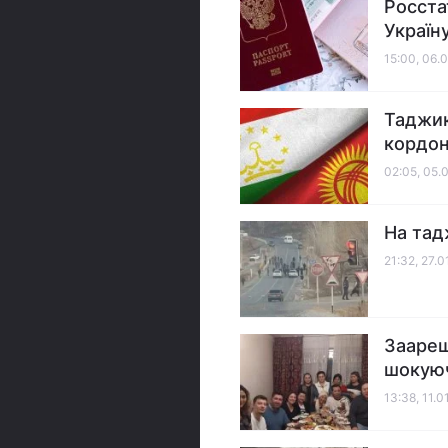
Росстат
Україн
15:00, 06.
Таджик
кордон
02:05, 05.
На тад
21:32, 27.0
Заареш
шокуюч
13:38, 11.0