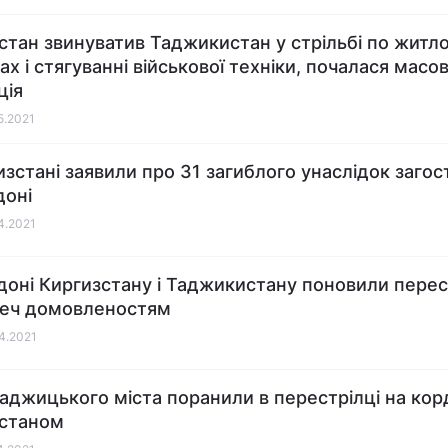
стан звинуватив Таджикистан у стрільбі по житл
ах і стягуванні військової техніки, почалася масо
ція
05.2021
изстані заявили про 31 загиблого унаслідок заго
доні
04.2021
доні Киргизстану і Таджикистану поновили перес
реч домовленостям
04.2021
аджицького міста поранили в перестрілці на корд
станом