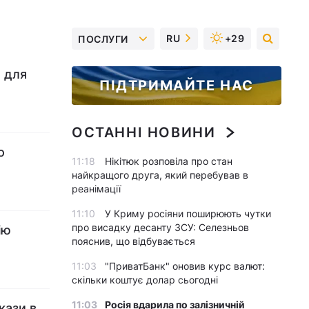
RU
+29
ПОСЛУГИ
 для
ПІДТРИМАЙТЕ НАС
ОСТАННІ НОВИНИ
о
11:18
Нікітюк розповіла про стан
найкращого друга, який перебував в
реанімації
11:10
У Криму росіяни поширюють чутки
про висадку десанту ЗСУ: Селезньов
ію
пояснив, що відбувається
11:03
"ПриватБанк" оновив курс валют:
скільки коштує долар сьогодні
11:03
Росія вдарила по залізничній
кази в