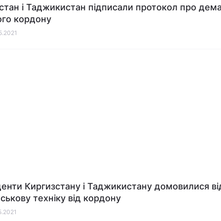
стан і Таджикистан підписали протокол про дем
ого кордону
05.2021
енти Киргизстану і Таджикистану домовилися ві
йськову техніку від кордону
5.2021