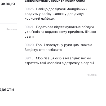
запропонував створити новий союз
аркацію
09:25
Навіщо досвідчені мандрівники
кладуть у валізу шапочку для душу:
корисний лайфхак
09:21
Податкова відстежуватиме поїздки
Реклама
українців за кордон: кому приділять більше
уваги
09:20
Гроші потечуть у руки цим знакам
Зодіаку: хто розбагатіє
09:15
Мобілізація осіб з інвалідністю: чи
втратять такі чоловіки відстрочку в серпні
Реклама
двести