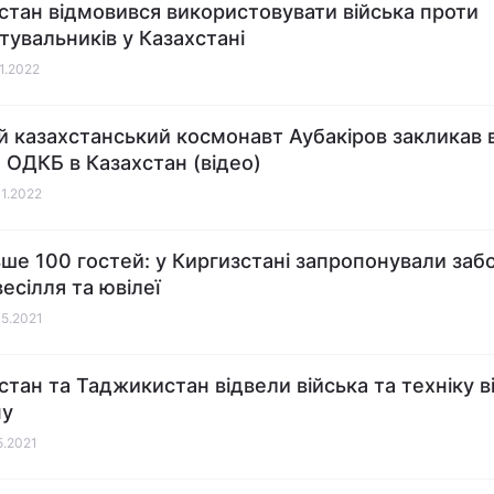
стан відмовився використовувати війська проти
тувальників у Казахстані
01.2022
 казахстанський космонавт Аубакіров закликав 
а ОДКБ в Казахстан (відео)
01.2022
ьше 100 гостей: у Киргизстані запропонували заб
есілля та ювілеї
05.2021
стан та Таджикистан відвели війська та техніку в
ну
5.2021