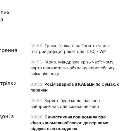
ових
ва
08:58
Трамп "наїхав" на Гегсета через
стрення
гострий дефіцит ракет для ППО, - WP
08:56
"Арко. Мандрівка крізь час": чому
варто подивитись найкращу європейську
анімацію року
трілки
08:53
Росія вдарила 8 КАБами по Сумах: є
поранені
08:50
Користі буде мало: названо
найгірший час для вживання кави
оні з
08:28
Синоптикиня повідомила про
кінець аномальної спеки: де першими
відчують похолодання