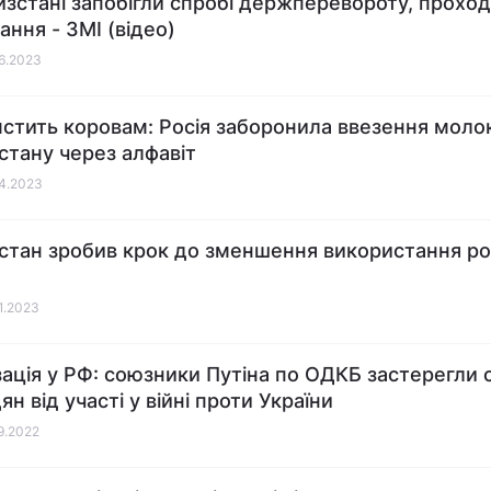
изстані запобігли спробі держперевороту, прохо
ання - ЗМІ (відео)
06.2023
мстить коровам: Росія заборонила ввезення моло
стану через алфавіт
04.2023
стан зробив крок до зменшення використання ро
01.2023
зація у РФ: союзники Путіна по ОДКБ застерегли 
н від участі у війні проти України
09.2022