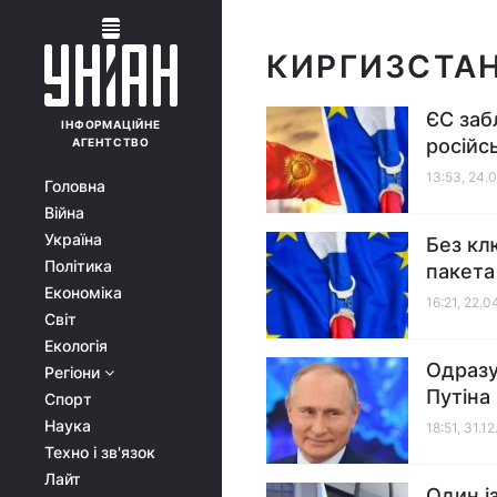
КИРГИЗСТА
ЄС заб
ІНФОРМАЦІЙНЕ
російсь
АГЕНТСТВО
13:53, 24.
Головна
Війна
Україна
Без кл
Політика
пакета
Економіка
16:21, 22.
Світ
Екологія
Одразу
Регіони
Путіна
Спорт
Наука
18:51, 31.1
Техно і зв'язок
Лайт
Один і