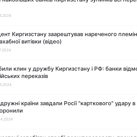
08.2024
ент Киргизстану заарештував нареченого племін
ахабної витівки (відео)
07.2024
или клин у дружбу Киргизстану і РФ: банки від
сійських переказів
06.2024
 дружні країни завдали Росії "карткового" удару в
боронили
04.2024