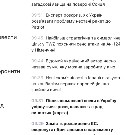
загадкові явища на поверхні Сонця
09:51
Експерт розкрив, як Україні
розвʼязати проблему нестачі ракет до
Patriot
ввести
09:45
Найбільш стратегічна та символічна
ціль: у TWZ пояснили сенс атаки на Ан-124
у Німеччині
09:44
Відомий український актор чесно
назвав суму, яку можна заробити у кіно
оронити
09:39
Нові скам'янілості в Іспанії вказують
на канібалізм перших європейців: що
знайшли вчені
09:31
Після аномальної спеки в Україну
ід
увірвуться грози, шквали та град, -
синоптик (карта)
09:29
Замість розширення ЄС:
ексдепутат британського парламенту