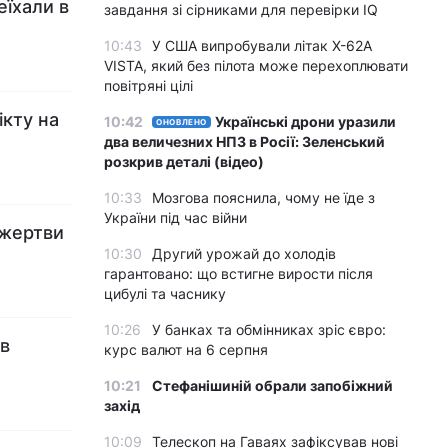
еїхали в
завдання зі сірниками для перевірки IQ
10:43
У США випробували літак X-62A
VISTA, який без пілота може перехоплювати
повітряні цілі
ікту на
10:42
Українські дрони уразили
ОНОВЛЕНО
два величезних НПЗ в Росії: Зеленський
розкрив деталі (відео)
10:33
Мозгова пояснила, чому не їде з
України під час війни
 жертви
10:30
Другий урожай до холодів
гарантовано: що встигне вирости після
цибулі та часнику
10:26
У банках та обмінниках зріс євро:
ив
курс валют на 6 серпня
10:21
Стефанішиній обрали запобіжний
захід
10:09
Телескоп на Гаваях зафіксував нові