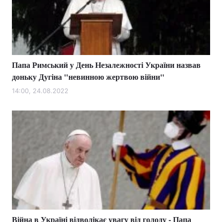
Папа Римський у День Незалежності України назвав
доньку Дугіна "невинною жертвою війни"
14:00, 24.08.2022
Війна в Україні відволікає увагу від голоду - Папа