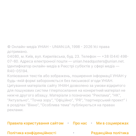
© Онлайн-медіа УНІАН - UNIAN.UA, 1998 - 2026 Усі права
дотримано.
04080, м. Київ, вул. Кирилівська, буд. 23. Телефон — +38 (044) 498-
07-60. Адреса електронної пошти — unian.headquoters@unian.net.
Ідентифікатор онлайн-медіа в Реєстрі суб’єктів у сфері медіа —
R40-05194.
Копіювання текстів або зображень, поширення інформації УНІАН у
будь-якій формі забороняється без письмової згоди УНІАН.
Цитування матеріалів сайту УНІАН дозволено за умови відкритого
для пошукових систем гіперпосилання на конкретний матеріал не
нижче другого абзацу. Матеріали з позначкою "Реклама", "НК",
"Актуально", "Точка зору", "Офіційно", "PR", "партнерський проект" і
в розділах "Вікно", "Особлива тема" публікуються на правах
реклами.
Правила користування сайтом
Про нас
Ми в соцмережах
Політика конфіденційності
Редакційна політика