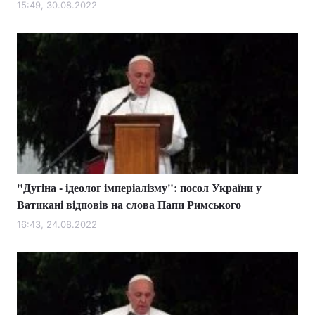
15:49, 30.08.2022
"Дугіна - ідеолог імперіалізму": посол України у
Ватикані відповів на слова Папи Римського
16:43, 24.08.2022