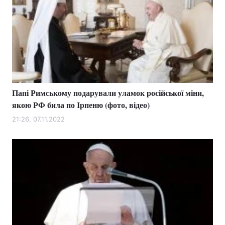
Папі Римському подарували уламок російської міни,
якою РФ била по Ірпеню (фото, відео)
21:26, 07.11.2022