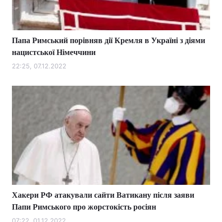
Папа Римський порівняв дії Кремля в Україні з діями
Головна
Війна
нацистської Німеччини
Україна
Політика
22:25, 07.12.2022
Економіка
Світ
Спорт
Наука
Техно і зв'язок
Лайт
Зброя
Інциденти
Здоров'я
Туризм
Хакери РФ атакували сайти Ватикану після заяви
Цікавинки
Погода
Папи Римського про жорстокість росіян
Екологія
Регіони
07:22, 01.12.2022