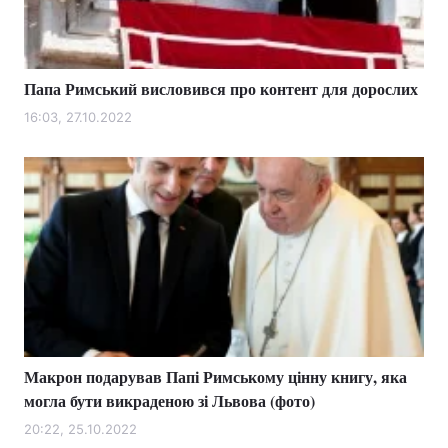
Папа Римський висловився про контент для дорослих
16:03, 27.10.2022
Макрон подарував Папі Римському цінну книгу, яка
могла бути викраденою зі Львова (фото)
20:22, 25.10.2022