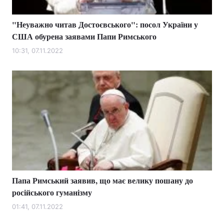
"Неуважно читав Достоєвського": посол України у
США обурена заявами Папи Римського
10:31, 07.11.2022
Папа Римський заявив, що має велику пошану до
російського гуманізму
01:41, 07.11.2022