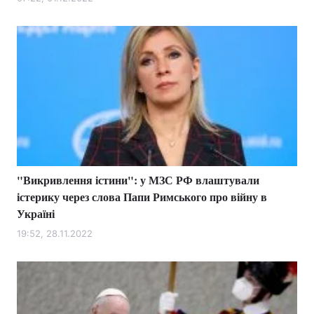
Лонгріди
Відео з Youtube
Статті
Інтерв'ю
Думки
Архів
Вакансії
Контакти
"Викривлення істини": у МЗС РФ влаштували
Послуги
істерику через слова Папи Римського про війну в
Україні
19:52, 28.11.2022